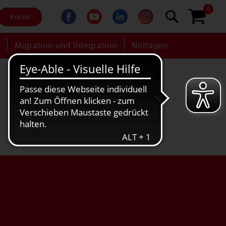
0
Kurse
g
Migration und Integration
Notlagen