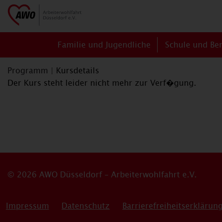
Familie und Jugendliche
Schule und Be
Programm
|
Kursdetails
Der Kurs steht leider nicht mehr zur Verf�gung.
© 2026 AWO Düsseldorf – Arbeiterwohlfahrt e.V.
Impressum
Datenschutz
Barrierefreiheitserklärun