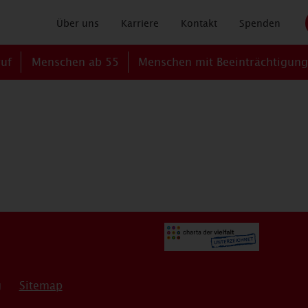
Über uns
Karriere
Kontakt
Spenden
ruf
Menschen ab 55
Menschen mit Beeinträchtigun
g
Sitemap