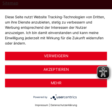
Sitemap
Bildnachweise
Diese Seite nutzt Website Tracking-Technologien von Dritten,
Hinweisgeber*innensystem
um ihre Dienste anzubieten, stetig zu verbessern und
Werbung entsprechend der Interessen der Nutzer
Cookie-Einstellungen
anzuzeigen. Ich bin damit einverstanden und kann meine
Einwilligung jederzeit mit Wirkung für die Zukunft widerrufen
oder ändern.
VERWEIGERN
AKZEPTIEREN
© 2026 AWO Düsseldorf – Arbeiterwohlfahrt e.V.
MEHR
Powered by
Impressum
|
Datenschutzerklärung