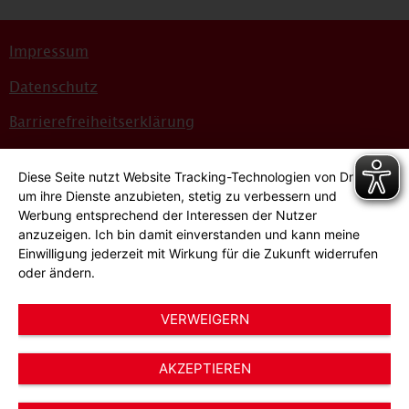
Impressum
Datenschutz
Barrierefreiheitserklärung
Sitemap
Diese Seite nutzt Website Tracking-Technologien von Dritten,
Bildnachweise
um ihre Dienste anzubieten, stetig zu verbessern und
Werbung entsprechend der Interessen der Nutzer
Hinweisgeber*innensystem
anzuzeigen. Ich bin damit einverstanden und kann meine
Einwilligung jederzeit mit Wirkung für die Zukunft widerrufen
Cookie-Einstellungen
oder ändern.
VERWEIGERN
AKZEPTIEREN