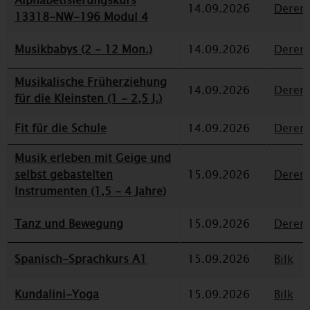
Alphabetisierungskurs
14.09.2026
Deren
13318-NW-196 Modul 4
Musikbabys (2 - 12 Mon.)
14.09.2026
Deren
Musikalische Früherziehung
14.09.2026
Deren
für die Kleinsten (1 - 2,5 J.)
Fit für die Schule
14.09.2026
Deren
Musik erleben mit Geige und
selbst gebastelten
15.09.2026
Deren
Instrumenten (1,5 - 4 Jahre)
Tanz und Bewegung
15.09.2026
Deren
Spanisch-Sprachkurs A1
15.09.2026
Bilk
Kundalini-Yoga
15.09.2026
Bilk