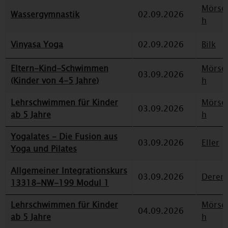
Mörse
Wassergymnastik
02.09.2026
h
Vinyasa Yoga
02.09.2026
Bilk
Eltern-Kind-Schwimmen
Mörse
03.09.2026
(Kinder von 4-5 Jahre)
h
Lehrschwimmen für Kinder
Mörse
03.09.2026
ab 5 Jahre
h
Yogalates - Die Fusion aus
03.09.2026
Eller
Yoga und Pilates
Allgemeiner Integrationskurs
03.09.2026
Deren
13318-NW-199 Modul 1
Lehrschwimmen für Kinder
Mörse
04.09.2026
ab 5 Jahre
h