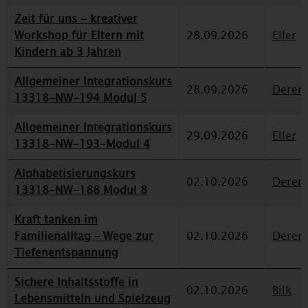
Zeit für uns - kreativer
Workshop für Eltern mit
28.09.2026
Eller
Kindern ab 3 Jahren
Allgemeiner Integrationskurs
28.09.2026
Deren
13318-NW-194 Modul 5
Allgemeiner Integrationskurs
29.09.2026
Eller
13318-NW-193-Modul 4
Alphabetisierungskurs
02.10.2026
Deren
13318-NW-188 Modul 8
Kraft tanken im
Familienalltag – Wege zur
02.10.2026
Deren
Tiefenentspannung
Sichere Inhaltsstoffe in
02.10.2026
Bilk
Lebensmitteln und Spielzeug