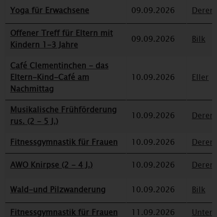
Yoga für Erwachsene
09.09.2026
Deren
Offener Treff für Eltern mit
09.09.2026
Bilk
Kindern 1-3 Jahre
Café Clementinchen - das
Eltern-Kind-Café am
10.09.2026
Eller
Nachmittag
Musikalische Frühförderung
10.09.2026
Deren
rus. (2 - 5 J.)
Fitnessgymnastik für Frauen
10.09.2026
Deren
AWO Knirpse (2 - 4 J.)
10.09.2026
Deren
Wald-und Pilzwanderung
10.09.2026
Bilk
Fitnessgymnastik für Frauen
11.09.2026
Unterr