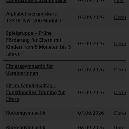
Löffelbande & Stammgäste
07.09.2026
Eller
Alphabetisierungskurs
07.09.2026
Deren
13318-NW-200 Modul 1
Spielgruppe - Frühe
Förderung für Eltern mit
07.09.2026
Deren
Kindern von 6 Monaten bis 3
Jahren
Fitnessgymnastik für
07.09.2026
Deren
Ukrainerinnen
Fit im Familienalltag -
Funktionelles Training für
07.09.2026
Deren
Eltern
Rückengymnastik
07.09.2026
Deren
Rückengymnastik
08.09.2026
Unterr