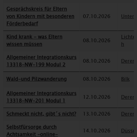
Gesprächskreis für Eltern
von Kindern mit besonderen
07.10.2026
Unterr
Förderbedarf
Kind krank - was Eltern
Lichte
08.10.2026
wissen müssen
h
Allgemeiner Integrationskurs
08.10.2026
Deren
13318-NW-199 Modul 2
Wald-und Pilzwanderung
08.10.2026
Bilk
Allgemeiner Integrationskurs
12.10.2026
Deren
13318-NW-201 Modul 1
Schmeckt nicht, gibt´s nicht?
13.10.2026
Deren
Selbstfürsorge durch
14.10.2026
Düssel
Achtsamkeit -online-