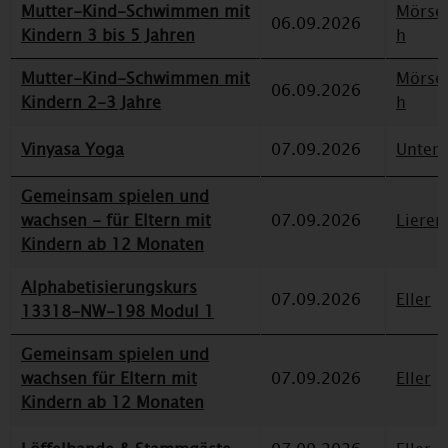
Mutter-Kind-Schwimmen mit
Mörse
06.09.2026
Kindern 3 bis 5 Jahren
h
Mutter-Kind-Schwimmen mit
Mörse
06.09.2026
Kindern 2-3 Jahre
h
Vinyasa Yoga
07.09.2026
Unterr
Gemeinsam spielen und
wachsen - für Eltern mit
07.09.2026
Lieren
Kindern ab 12 Monaten
Alphabetisierungskurs
07.09.2026
Eller
13318-NW-198 Modul 1
Gemeinsam spielen und
wachsen für Eltern mit
07.09.2026
Eller
Kindern ab 12 Monaten