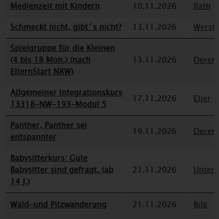
Medienzeit mit Kindern
10.11.2026
Rath
Schmeckt nicht, gibt´s nicht?
13.11.2026
Werst
Spielgruppe für die Kleinen
(4 bis 18 Mon.) (nach
13.11.2026
Deren
ElternStart NRW)
Allgemeiner Integrationskurs
17.11.2026
Eller
13318-NW-193-Modul 5
Panther, Panther sei
19.11.2026
Deren
entspannter
Babysitterkurs: Gute
Babysitter sind gefragt. (ab
21.11.2026
Unterr
14 J.)
Wald-und Pilzwanderung
21.11.2026
Bilk