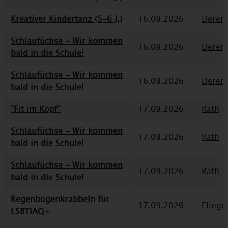
Kreativer Kindertanz (5-6 J.)
16.09.2026
Deren
Schlaufüchse - Wir kommen
16.09.2026
Deren
bald in die Schule!
Schlaufüchse - Wir kommen
16.09.2026
Deren
bald in die Schule!
"Fit im Kopf"
17.09.2026
Rath
Schlaufüchse - Wir kommen
17.09.2026
Rath
bald in die Schule!
Schlaufüchse - Wir kommen
17.09.2026
Rath
bald in die Schule!
Regenbogenkrabbeln für
17.09.2026
Flinge
LSBTIAQ+