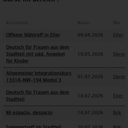
Kursname
Wann
Wo
Offener Nähtreff in Eller
09.04.2026
Eller
Deutsch für Frauen aus dem
Stadtteil mit päd. Angebot
19.05.2026
Deren
für Kinder
Allgemeiner Integrationskurs
01.07.2026
Deren
13318-NW-194 Modul 3
Deutsch für Frauen aus dem
14.07.2026
Eller
Stadtteil
Mi espacio, despacio
14.07.2026
Bilk
Sommertreff im Stadtteil
20.07.2026
Bilk