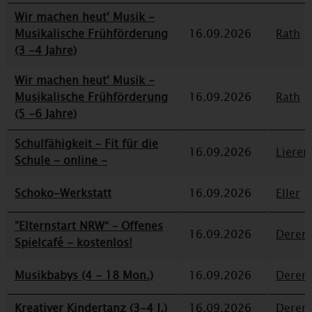
Wir machen heut' Musik -
Musikalische Frühförderung
16.09.2026
Rath
(3 -4 Jahre)
Wir machen heut' Musik -
Musikalische Frühförderung
16.09.2026
Rath
(5 -6 Jahre)
Schulfähigkeit – Fit für die
16.09.2026
Lieren
Schule - online -
Schoko-Werkstatt
16.09.2026
Eller
"Elternstart NRW“ – Offenes
16.09.2026
Deren
Spielcafé - kostenlos!
Musikbabys (4 - 18 Mon.)
16.09.2026
Deren
Kreativer Kindertanz (3-4 J.)
16.09.2026
Deren