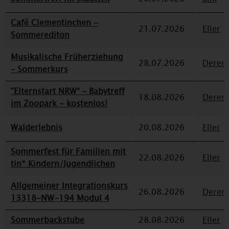
Café Clementinchen -
21.07.2026
Eller
Sommerediton
Musikalische Früherziehung
28.07.2026
Deren
– Sommerkurs
"Elternstart NRW“ – Babytreff
18.08.2026
Deren
im Zoopark - kostenlos!
Walderlebnis
20.08.2026
Eller
Sommerfest für Familien mit
22.08.2026
Eller
tin* Kindern/Jugendlichen
Allgemeiner Integrationskurs
26.08.2026
Deren
13318-NW-194 Modul 4
Sommerbackstube
28.08.2026
Eller