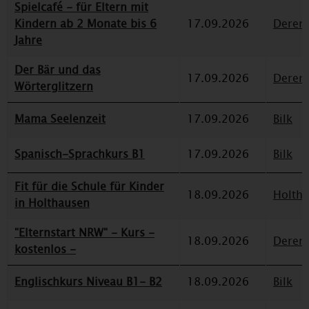
Spielcafé - für Eltern mit
Kindern ab 2 Monate bis 6
17.09.2026
Deren
Jahre
Der Bär und das
17.09.2026
Deren
Wörterglitzern
Mama Seelenzeit
17.09.2026
Bilk
Spanisch-Sprachkurs B1
17.09.2026
Bilk
Fit für die Schule für Kinder
18.09.2026
Holth
in Holthausen
"Elternstart NRW" - Kurs -
18.09.2026
Deren
kostenlos -
Englischkurs Niveau B1- B2
18.09.2026
Bilk