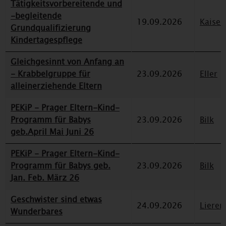
Tätigkeitsvorbereitende und
-begleitende
19.09.2026
Kaiser
Grundqualifizierung
Kindertagespflege
Gleichgesinnt von Anfang an
- Krabbelgruppe für
23.09.2026
Eller
alleinerziehende Eltern
PEKiP - Prager Eltern-Kind-
Programm für Babys
23.09.2026
Bilk
geb.April Mai Juni 26
PEKiP - Prager Eltern-Kind-
Programm für Babys geb.
23.09.2026
Bilk
Jan. Feb. März 26
Geschwister sind etwas
24.09.2026
Lieren
Wunderbares