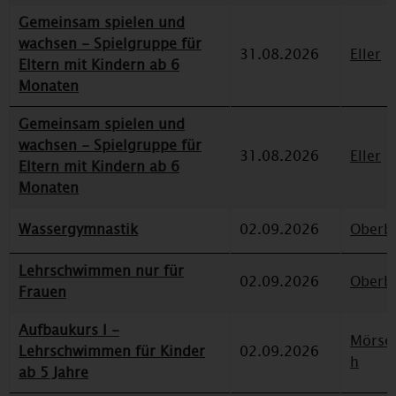
Gemeinsam spielen und
wachsen - Spielgruppe für
31.08.2026
Eller
Eltern mit Kindern ab 6
Monaten
Gemeinsam spielen und
wachsen - Spielgruppe für
31.08.2026
Eller
Eltern mit Kindern ab 6
Monaten
Wassergymnastik
02.09.2026
Oberbi
Lehrschwimmen nur für
02.09.2026
Oberbi
Frauen
Aufbaukurs I -
Mörse
Lehrschwimmen für Kinder
02.09.2026
h
ab 5 Jahre