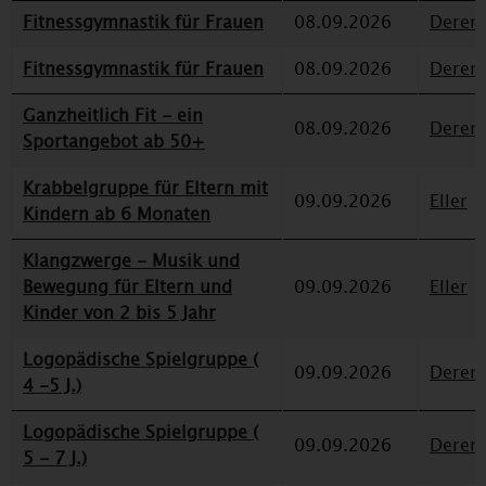
Fitnessgymnastik für Frauen
08.09.2026
Deren
Fitnessgymnastik für Frauen
08.09.2026
Deren
Ganzheitlich Fit - ein
08.09.2026
Deren
Sportangebot ab 50+
Krabbelgruppe für Eltern mit
09.09.2026
Eller
Kindern ab 6 Monaten
Klangzwerge - Musik und
Bewegung für Eltern und
09.09.2026
Eller
Kinder von 2 bis 5 Jahr
Logopädische Spielgruppe (
09.09.2026
Deren
4 -5 J.)
Logopädische Spielgruppe (
09.09.2026
Deren
5 - 7 J.)