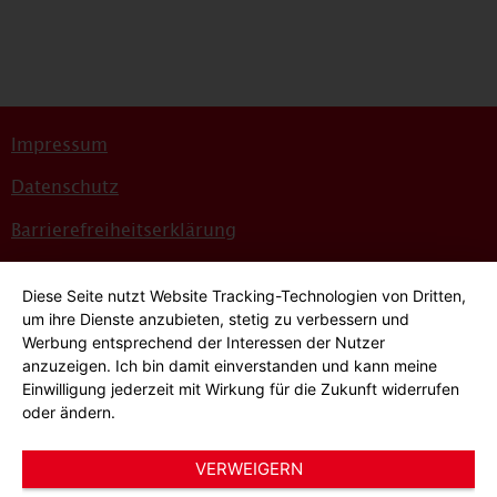
Impressum
Datenschutz
Barrierefreiheitserklärung
Sitemap
Diese Seite nutzt Website Tracking-Technologien von Dritten,
Bildnachweise
um ihre Dienste anzubieten, stetig zu verbessern und
Werbung entsprechend der Interessen der Nutzer
Hinweisgeber*innensystem
anzuzeigen. Ich bin damit einverstanden und kann meine
Einwilligung jederzeit mit Wirkung für die Zukunft widerrufen
Cookie-Einstellungen
oder ändern.
VERWEIGERN