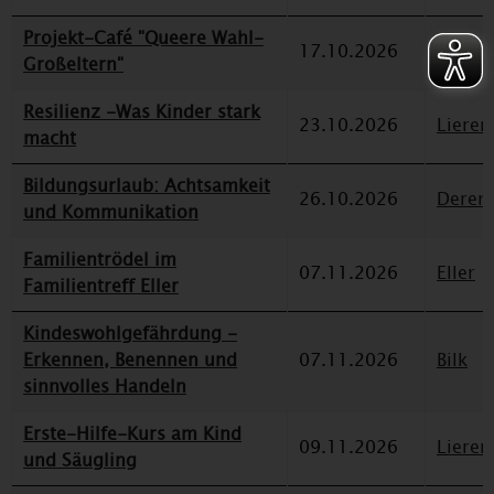
Projekt-Café "Queere Wahl-
17.10.2026
Eller
Großeltern"
Resilienz -Was Kinder stark
23.10.2026
Lieren
macht
Bildungsurlaub: Achtsamkeit
26.10.2026
Deren
und Kommunikation
Familientrödel im
07.11.2026
Eller
Familientreff Eller
Kindeswohlgefährdung -
Erkennen, Benennen und
07.11.2026
Bilk
sinnvolles Handeln
Erste-Hilfe-Kurs am Kind
09.11.2026
Lieren
und Säugling