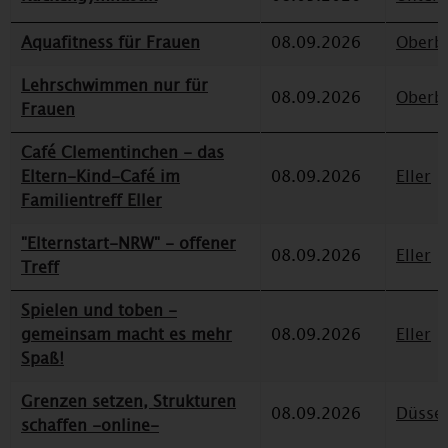
Aquafitness für Frauen
08.09.2026
Oberbi
Lehrschwimmen nur für
08.09.2026
Oberbi
Frauen
Café Clementinchen - das
Eltern-Kind-Café im
08.09.2026
Eller
Familientreff Eller
"Elternstart-NRW" - offener
08.09.2026
Eller
Treff
Spielen und toben -
gemeinsam macht es mehr
08.09.2026
Eller
Spaß!
Grenzen setzen, Strukturen
08.09.2026
Düssel
schaffen -online-