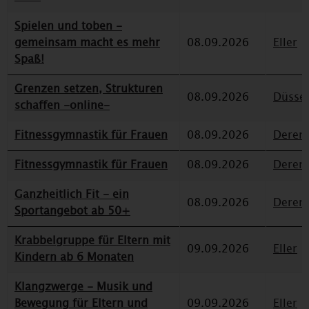
Spielen und toben -
gemeinsam macht es mehr
08.09.2026
Eller
Spaß!
Grenzen setzen, Strukturen
08.09.2026
Düssel
schaffen -online-
Fitnessgymnastik für Frauen
08.09.2026
Deren
Fitnessgymnastik für Frauen
08.09.2026
Deren
Ganzheitlich Fit - ein
08.09.2026
Deren
Sportangebot ab 50+
Krabbelgruppe für Eltern mit
09.09.2026
Eller
Kindern ab 6 Monaten
Klangzwerge - Musik und
Bewegung für Eltern und
09.09.2026
Eller