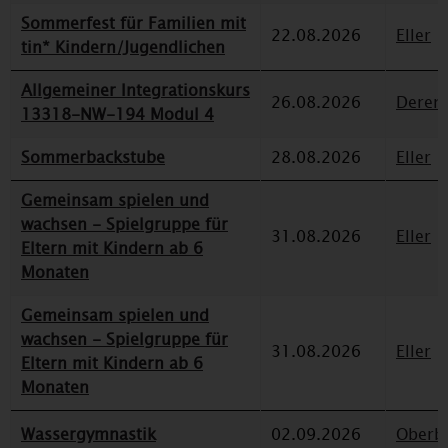
Sommerfest für Familien mit
22.08.2026
Eller
tin* Kindern/Jugendlichen
Allgemeiner Integrationskurs
26.08.2026
Deren
13318-NW-194 Modul 4
Sommerbackstube
28.08.2026
Eller
Gemeinsam spielen und
wachsen - Spielgruppe für
31.08.2026
Eller
Eltern mit Kindern ab 6
Monaten
Gemeinsam spielen und
wachsen - Spielgruppe für
31.08.2026
Eller
Eltern mit Kindern ab 6
Monaten
Wassergymnastik
02.09.2026
Oberbi