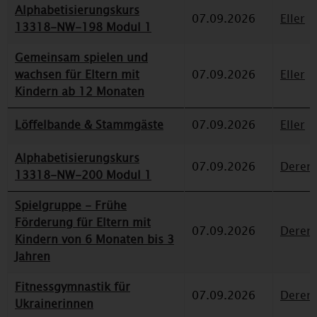
Alphabetisierungskurs
07.09.2026
Eller
13318-NW-198 Modul 1
Gemeinsam spielen und
wachsen für Eltern mit
07.09.2026
Eller
Kindern ab 12 Monaten
Löffelbande & Stammgäste
07.09.2026
Eller
Alphabetisierungskurs
07.09.2026
Deren
13318-NW-200 Modul 1
Spielgruppe - Frühe
Förderung für Eltern mit
07.09.2026
Deren
Kindern von 6 Monaten bis 3
Jahren
Fitnessgymnastik für
07.09.2026
Deren
Ukrainerinnen