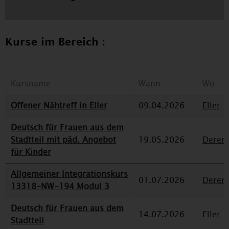
Kurse im Bereich :
Kursname
Wann
Wo
Offener Nähtreff in Eller
09.04.2026
Eller
Deutsch für Frauen aus dem
Stadtteil mit päd. Angebot
19.05.2026
Deren
für Kinder
Allgemeiner Integrationskurs
01.07.2026
Deren
13318-NW-194 Modul 3
Deutsch für Frauen aus dem
14.07.2026
Eller
Stadtteil