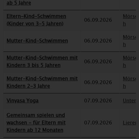
ab 5 Jahre
Eltern-Kind-Schwimmen
Mörse
06.09.2026
(Kinder von 3-5 Jahren)
h
Mörse
Mutter-Kind-Schwimmen
06.09.2026
h
Mutter-Kind-Schwimmen mit
Mörse
06.09.2026
Kindern 3 bis 5 Jahren
h
Mutter-Kind-Schwimmen mit
Mörse
06.09.2026
Kindern 2-3 Jahre
h
Vinyasa Yoga
07.09.2026
Unterr
Gemeinsam spielen und
wachsen - für Eltern mit
07.09.2026
Lieren
Kindern ab 12 Monaten