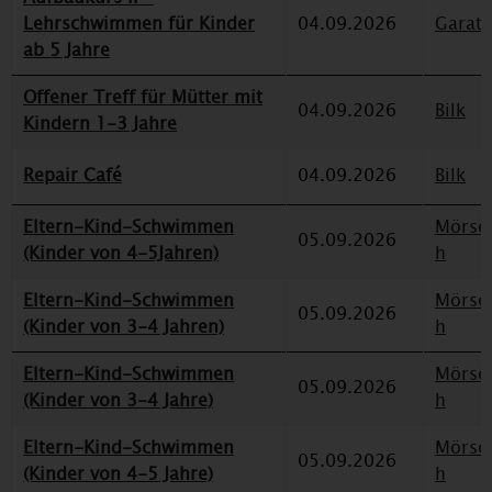
Lehrschwimmen für Kinder
04.09.2026
Garat
ab 5 Jahre
Offener Treff für Mütter mit
04.09.2026
Bilk
Kindern 1-3 Jahre
Repair Café
04.09.2026
Bilk
Eltern-Kind-Schwimmen
Mörse
05.09.2026
(Kinder von 4-5Jahren)
h
Eltern-Kind-Schwimmen
Mörse
05.09.2026
(Kinder von 3-4 Jahren)
h
Eltern-Kind-Schwimmen
Mörse
05.09.2026
(Kinder von 3-4 Jahre)
h
Eltern-Kind-Schwimmen
Mörse
05.09.2026
(Kinder von 4-5 Jahre)
h