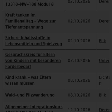
02.10.2026
Deren
13318-NW-188 Modul 8
Kraft tanken im
Familienalltag – Wege zur
02.10.2026
Deren
Tiefenentspannung
Sichere Inhaltsstoffe in
02.10.2026
Bilk
Lebensmitteln und Spielzeug
Gesprächskreis für Eltern
von Kindern mit besonderen
07.10.2026
Unterr
Förderbedarf
Kind krank - was Eltern
Lichte
08.10.2026
wissen müssen
h
Wald-und Pilzwanderung
08.10.2026
Bilk
Allgemeiner Integrationskurs
12.10.2026
Deren