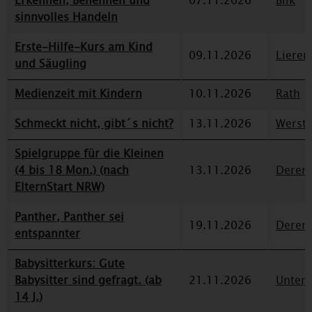
Erkennen, Benennen und
07.11.2026
Bilk
sinnvolles Handeln
Erste-Hilfe-Kurs am Kind
09.11.2026
Lieren
und Säugling
Medienzeit mit Kindern
10.11.2026
Rath
Schmeckt nicht, gibt´s nicht?
13.11.2026
Werst
Spielgruppe für die Kleinen
(4 bis 18 Mon.) (nach
13.11.2026
Deren
ElternStart NRW)
Panther, Panther sei
19.11.2026
Deren
entspannter
Babysitterkurs: Gute
Babysitter sind gefragt. (ab
21.11.2026
Unterr
14 J.)