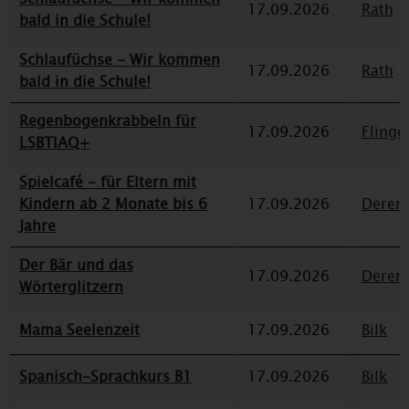
17.09.2026
Rath
bald in die Schule!
Schlaufüchse - Wir kommen
17.09.2026
Rath
bald in die Schule!
Regenbogenkrabbeln für
17.09.2026
Flinge
LSBTIAQ+
Spielcafé - für Eltern mit
Kindern ab 2 Monate bis 6
17.09.2026
Deren
Jahre
Der Bär und das
17.09.2026
Deren
Wörterglitzern
Mama Seelenzeit
17.09.2026
Bilk
Spanisch-Sprachkurs B1
17.09.2026
Bilk