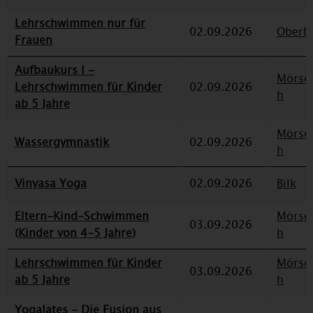
Lehrschwimmen nur für
02.09.2026
Oberbi
Frauen
Aufbaukurs I -
Mörse
Lehrschwimmen für Kinder
02.09.2026
h
ab 5 Jahre
Mörse
Wassergymnastik
02.09.2026
h
Vinyasa Yoga
02.09.2026
Bilk
Eltern-Kind-Schwimmen
Mörse
03.09.2026
(Kinder von 4-5 Jahre)
h
Lehrschwimmen für Kinder
Mörse
03.09.2026
ab 5 Jahre
h
Yogalates - Die Fusion aus