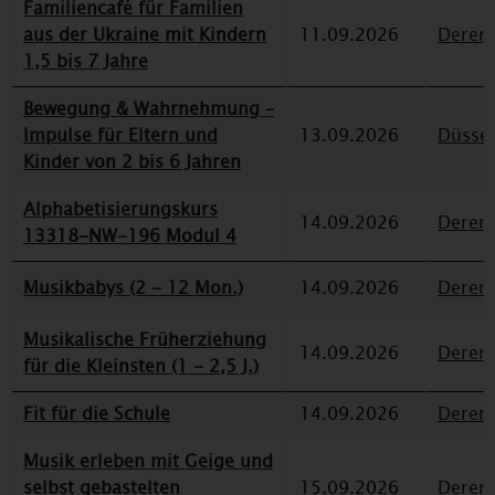
Familiencafé für Familien
aus der Ukraine mit Kindern
11.09.2026
Deren
1,5 bis 7 Jahre
Bewegung & Wahrnehmung –
Impulse für Eltern und
13.09.2026
Düssel
Kinder von 2 bis 6 Jahren
Alphabetisierungskurs
14.09.2026
Deren
13318-NW-196 Modul 4
Musikbabys (2 - 12 Mon.)
14.09.2026
Deren
Musikalische Früherziehung
14.09.2026
Deren
für die Kleinsten (1 - 2,5 J.)
Fit für die Schule
14.09.2026
Deren
Musik erleben mit Geige und
selbst gebastelten
15.09.2026
Deren