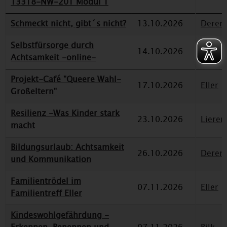
13318-NW-201 Modul 1
Schmeckt nicht, gibt´s nicht?
13.10.2026
Deren
Selbstfürsorge durch
14.10.2026
Düssel
Achtsamkeit -online-
Projekt-Café "Queere Wahl-
17.10.2026
Eller
Großeltern"
Resilienz -Was Kinder stark
23.10.2026
Lieren
macht
Bildungsurlaub: Achtsamkeit
26.10.2026
Deren
und Kommunikation
Familientrödel im
07.11.2026
Eller
Familientreff Eller
Kindeswohlgefährdung -