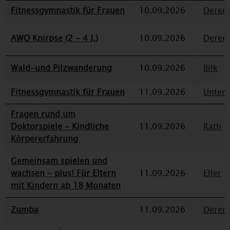
Fitnessgymnastik für Frauen
10.09.2026
Deren
AWO Knirpse (2 - 4 J.)
10.09.2026
Deren
Wald-und Pilzwanderung
10.09.2026
Bilk
Fitnessgymnastik für Frauen
11.09.2026
Unterr
Fragen rund um
Doktorspiele - Kindliche
11.09.2026
Rath
Körpererfahrung
Gemeinsam spielen und
wachsen - plus! Für Eltern
11.09.2026
Eller
mit Kindern ab 18 Monaten
Zumba
11.09.2026
Deren