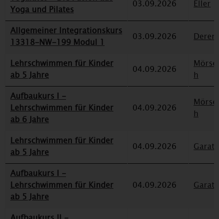
03.09.2026
Eller
Yoga und Pilates
Allgemeiner Integrationskurs
03.09.2026
Deren
13318-NW-199 Modul 1
Lehrschwimmen für Kinder
Mörse
04.09.2026
ab 5 Jahre
h
Aufbaukurs I -
Mörse
Lehrschwimmen für Kinder
04.09.2026
h
ab 6 Jahre
Lehrschwimmen für Kinder
04.09.2026
Garat
ab 5 Jahre
Aufbaukurs I -
Lehrschwimmen für Kinder
04.09.2026
Garat
ab 5 Jahre
Aufbaukurs II -