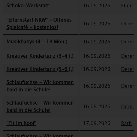
Schoko-Werkstatt
16.09.2026
Eller
"Elternstart NRW“ – Offenes
16.09.2026
Deren
Spielcafé - kostenlos!
Musikbabys (4 - 18 Mon.)
16.09.2026
Deren
Kreativer Kindertanz (3-4 J.)
16.09.2026
Deren
Kreativer Kindertanz (5-6 J.)
16.09.2026
Deren
Schlaufüchse - Wir kommen
16.09.2026
Deren
bald in die Schule!
Schlaufüchse - Wir kommen
16.09.2026
Deren
bald in die Schule!
"Fit im Kopf"
17.09.2026
Rath
Schlaufüchse - Wir kommen