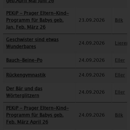
geb.April Mai Juni 26
PEKiP - Prager Eltern-Kind-
Programm für Babys geb.
23.09.2026
Bilk
Jan. Feb. März 26
Geschwister sind etwas
24.09.2026
Lieren
Wunderbares
Bauch-Beine-Po
24.09.2026
Eller
Rückengymnastik
24.09.2026
Eller
Der Bär und das
24.09.2026
Eller
Wörterglitzern
PEKiP - Prager Eltern-Kind-
Programm für Babys geb.
24.09.2026
Bilk
Feb. März April 26