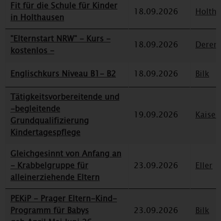
Fit für die Schule für Kinder
18.09.2026
Holth
in Holthausen
"Elternstart NRW" - Kurs -
18.09.2026
Deren
kostenlos -
Englischkurs Niveau B1- B2
18.09.2026
Bilk
Tätigkeitsvorbereitende und
-begleitende
19.09.2026
Kaiser
Grundqualifizierung
Kindertagespflege
Gleichgesinnt von Anfang an
- Krabbelgruppe für
23.09.2026
Eller
alleinerziehende Eltern
PEKiP - Prager Eltern-Kind-
Programm für Babys
23.09.2026
Bilk