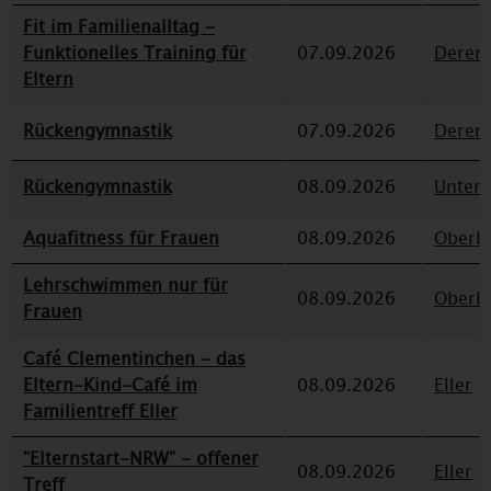
Fit im Familienalltag -
Funktionelles Training für
07.09.2026
Deren
Eltern
Rückengymnastik
07.09.2026
Deren
Rückengymnastik
08.09.2026
Unterr
Aquafitness für Frauen
08.09.2026
Oberbi
Lehrschwimmen nur für
08.09.2026
Oberbi
Frauen
Café Clementinchen - das
Eltern-Kind-Café im
08.09.2026
Eller
Familientreff Eller
"Elternstart-NRW" - offener
08.09.2026
Eller
Treff