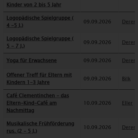
Kinder von 2 bis 5 Jahr
Logopädische Spielgruppe (
09.09.2026
Deren
4 -5 J.)
Logopädische Spielgruppe (
09.09.2026
Deren
5 - 7 J.)
Yoga für Erwachsene
09.09.2026
Deren
Offener Treff für Eltern mit
09.09.2026
Bilk
Kindern 1-3 Jahre
Café Clementinchen - das
Eltern-Kind-Café am
10.09.2026
Eller
Nachmittag
Musikalische Frühförderung
10.09.2026
Deren
rus. (2 - 5 J.)