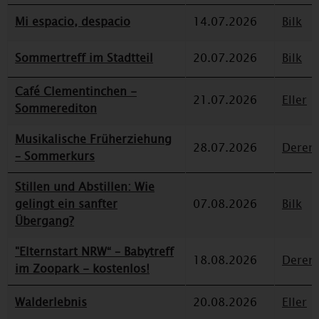
Mi espacio, despacio
14.07.2026
Bilk
Sommertreff im Stadtteil
20.07.2026
Bilk
Café Clementinchen -
21.07.2026
Eller
Sommerediton
Musikalische Früherziehung
28.07.2026
Deren
– Sommerkurs
Stillen und Abstillen: Wie
gelingt ein sanfter
07.08.2026
Bilk
Übergang?
"Elternstart NRW“ – Babytreff
18.08.2026
Deren
im Zoopark - kostenlos!
Walderlebnis
20.08.2026
Eller