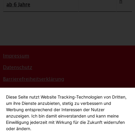
h
ab 6 Jahre
Impressum
Datenschutz
Barrierefreiheitserklärung
Sitemap
Diese Seite nutzt Website Tracking-Technologien von Dritten,
Bildnachweise
um ihre Dienste anzubieten, stetig zu verbessern und
Werbung entsprechend der Interessen der Nutzer
Hinweisgeber*innensystem
anzuzeigen. Ich bin damit einverstanden und kann meine
Einwilligung jederzeit mit Wirkung für die Zukunft widerrufen
Cookie-Einstellungen
oder ändern.