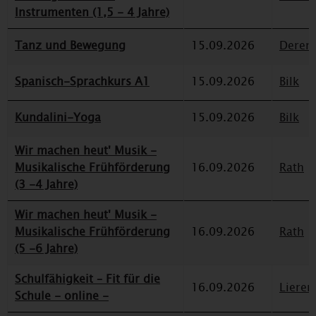
Instrumenten (1,5 - 4 Jahre)
Tanz und Bewegung
15.09.2026
Deren
Spanisch-Sprachkurs A1
15.09.2026
Bilk
Kundalini-Yoga
15.09.2026
Bilk
Wir machen heut' Musik -
Musikalische Frühförderung
16.09.2026
Rath
(3 -4 Jahre)
Wir machen heut' Musik -
Musikalische Frühförderung
16.09.2026
Rath
(5 -6 Jahre)
Schulfähigkeit – Fit für die
16.09.2026
Lieren
Schule - online -