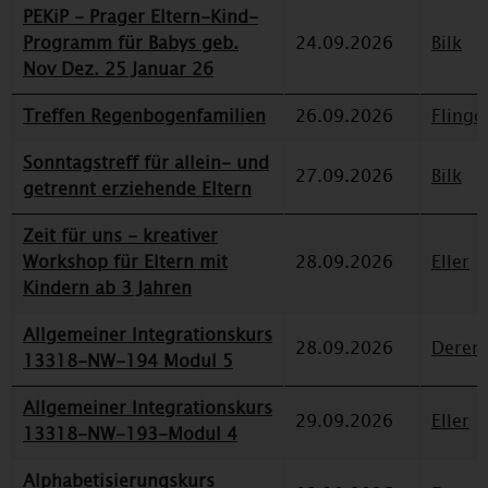
PEKiP - Prager Eltern-Kind-
Programm für Babys geb.
24.09.2026
Bilk
Nov Dez. 25 Januar 26
Treffen Regenbogenfamilien
26.09.2026
Flinge
Sonntagstreff für allein- und
27.09.2026
Bilk
getrennt erziehende Eltern
Zeit für uns - kreativer
Workshop für Eltern mit
28.09.2026
Eller
Kindern ab 3 Jahren
Allgemeiner Integrationskurs
28.09.2026
Deren
13318-NW-194 Modul 5
Allgemeiner Integrationskurs
29.09.2026
Eller
13318-NW-193-Modul 4
Alphabetisierungskurs