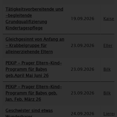
Tätigkeitsvorbereitende und
-begleitende
19.09.2026
Kaiser
Grundqualifizierung
Kindertagespflege
Gleichgesinnt von Anfang an
- Krabbelgruppe für
23.09.2026
Eller
alleinerziehende Eltern
PEKiP - Prager Eltern-Kind-
Programm für Babys
23.09.2026
Bilk
geb.April Mai Juni 26
PEKiP - Prager Eltern-Kind-
Programm für Babys geb.
23.09.2026
Bilk
Jan. Feb. März 26
Geschwister sind etwas
24.09.2026
Lieren
Wunderbares