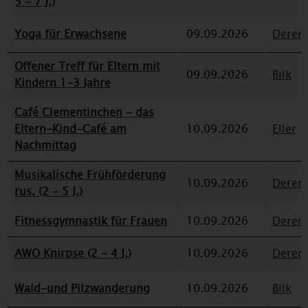
5 - 7 J.)
Yoga für Erwachsene
09.09.2026
Deren
Offener Treff für Eltern mit
09.09.2026
Bilk
Kindern 1-3 Jahre
Café Clementinchen - das
Eltern-Kind-Café am
10.09.2026
Eller
Nachmittag
Musikalische Frühförderung
10.09.2026
Deren
rus. (2 - 5 J.)
Fitnessgymnastik für Frauen
10.09.2026
Deren
AWO Knirpse (2 - 4 J.)
10.09.2026
Deren
Wald-und Pilzwanderung
10.09.2026
Bilk