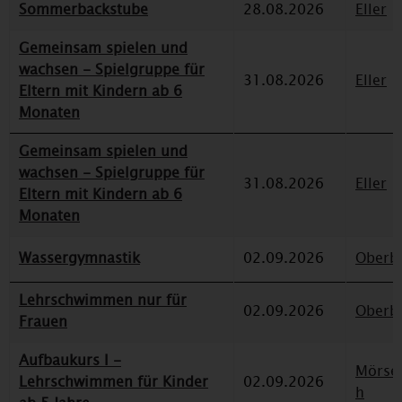
Sommerbackstube
28.08.2026
Eller
Gemeinsam spielen und
wachsen - Spielgruppe für
31.08.2026
Eller
Eltern mit Kindern ab 6
Monaten
Gemeinsam spielen und
wachsen - Spielgruppe für
31.08.2026
Eller
Eltern mit Kindern ab 6
Monaten
Wassergymnastik
02.09.2026
Oberbi
Lehrschwimmen nur für
02.09.2026
Oberbi
Frauen
Aufbaukurs I -
Mörse
Lehrschwimmen für Kinder
02.09.2026
h