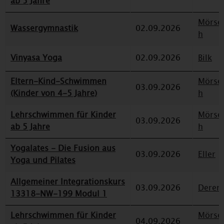
ab 5 Jahre
Mörse
Wassergymnastik
02.09.2026
h
Vinyasa Yoga
02.09.2026
Bilk
Eltern-Kind-Schwimmen
Mörse
03.09.2026
(Kinder von 4-5 Jahre)
h
Lehrschwimmen für Kinder
Mörse
03.09.2026
ab 5 Jahre
h
Yogalates - Die Fusion aus
03.09.2026
Eller
Yoga und Pilates
Allgemeiner Integrationskurs
03.09.2026
Deren
13318-NW-199 Modul 1
Lehrschwimmen für Kinder
Mörse
04.09.2026