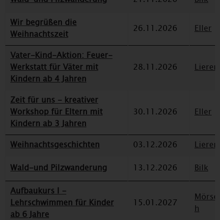
Wir begrüßen die
26.11.2026
Eller
Weihnachtszeit
Vater-Kind-Aktion: Feuer-
Werkstatt für Väter mit
28.11.2026
Lieren
Kindern ab 4 Jahren
Zeit für uns - kreativer
Workshop für Eltern mit
30.11.2026
Eller
Kindern ab 3 Jahren
Weihnachtsgeschichten
03.12.2026
Lieren
Wald-und Pilzwanderung
13.12.2026
Bilk
Aufbaukurs I -
Mörse
Lehrschwimmen für Kinder
15.01.2027
h
ab 6 Jahre