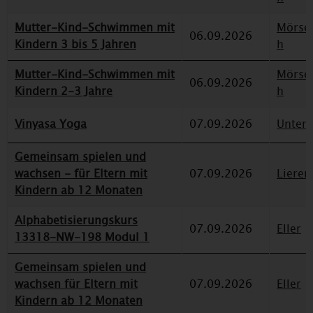
Mutter-Kind-Schwimmen mit
Mörse
06.09.2026
Kindern 3 bis 5 Jahren
h
Mutter-Kind-Schwimmen mit
Mörse
06.09.2026
Kindern 2-3 Jahre
h
Vinyasa Yoga
07.09.2026
Unterr
Gemeinsam spielen und
wachsen - für Eltern mit
07.09.2026
Lieren
Kindern ab 12 Monaten
Alphabetisierungskurs
07.09.2026
Eller
13318-NW-198 Modul 1
Gemeinsam spielen und
wachsen für Eltern mit
07.09.2026
Eller
Kindern ab 12 Monaten