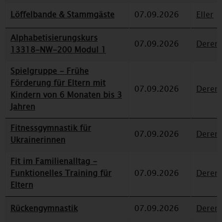
Löffelbande & Stammgäste
07.09.2026
Eller
Alphabetisierungskurs
07.09.2026
Deren
13318-NW-200 Modul 1
Spielgruppe - Frühe
Förderung für Eltern mit
07.09.2026
Deren
Kindern von 6 Monaten bis 3
Jahren
Fitnessgymnastik für
07.09.2026
Deren
Ukrainerinnen
Fit im Familienalltag -
Funktionelles Training für
07.09.2026
Deren
Eltern
Rückengymnastik
07.09.2026
Deren