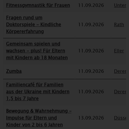
Fitnessgymnastik für Frauen
11.09.2026
Unterr
Fragen rund um
Doktorspiele - Kindliche
11.09.2026
Rath
Körpererfahrung
Gemeinsam spielen und
wachsen - plus! Für Eltern
11.09.2026
Eller
mit Kindern ab 18 Monaten
Zumba
11.09.2026
Deren
Familiencafé für Familien
aus der Ukraine mit Kindern
11.09.2026
Deren
1,5 bis 7 Jahre
Bewegung & Wahrnehmung –
Impulse für Eltern und
13.09.2026
Düssel
Kinder von 2 bis 6 Jahren