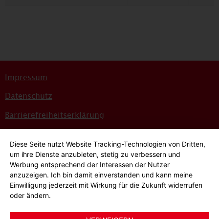
Impressum
Datenschutz
Barrierefreiheitserklärung
Sitemap
Diese Seite nutzt Website Tracking-Technologien von Dritten,
Bildnachweise
um ihre Dienste anzubieten, stetig zu verbessern und
Werbung entsprechend der Interessen der Nutzer
Hinweisgeber*innensystem
anzuzeigen. Ich bin damit einverstanden und kann meine
Einwilligung jederzeit mit Wirkung für die Zukunft widerrufen
Cookie-Einstellungen
oder ändern.