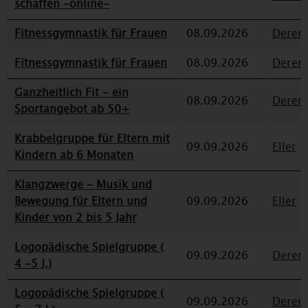
schaffen -online-
Fitnessgymnastik für Frauen
08.09.2026
Deren
Fitnessgymnastik für Frauen
08.09.2026
Deren
Ganzheitlich Fit - ein
08.09.2026
Deren
Sportangebot ab 50+
Krabbelgruppe für Eltern mit
09.09.2026
Eller
Kindern ab 6 Monaten
Klangzwerge - Musik und
Bewegung für Eltern und
09.09.2026
Eller
Kinder von 2 bis 5 Jahr
Logopädische Spielgruppe (
09.09.2026
Deren
4 -5 J.)
Logopädische Spielgruppe (
09.09.2026
Deren