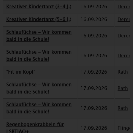
Kreativer Kindertanz (3-4 J.)
16.09.2026
Deren
Kreativer Kindertanz (5-6 J.)
16.09.2026
Deren
Schlaufüchse - Wir kommen
16.09.2026
Deren
bald in die Schule!
Schlaufüchse - Wir kommen
16.09.2026
Deren
bald in die Schule!
"Fit im Kopf"
17.09.2026
Rath
Schlaufüchse - Wir kommen
17.09.2026
Rath
bald in die Schule!
Schlaufüchse - Wir kommen
17.09.2026
Rath
bald in die Schule!
Regenbogenkrabbeln für
17.09.2026
Flinge
LSBTIAQ+