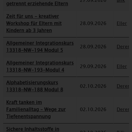
27.09.2026
Bilk
getrennt erziehende Eltern
Zeit für uns - kreativer
Workshop für Eltern mit
28.09.2026
Eller
Kindern ab 3 Jahren
Allgemeiner Integrationskurs
28.09.2026
Deren
13318-NW-194 Modul 5
Allgemeiner Integrationskurs
29.09.2026
Eller
13318-NW-193-Modul 4
Alphabetisierungskurs
02.10.2026
Deren
13318-NW-188 Modul 8
Kraft tanken im
Familienalltag – Wege zur
02.10.2026
Deren
Tiefenentspannung
Sichere Inhaltsstoffe in