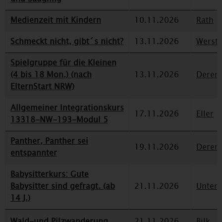
Medienzeit mit Kindern
10.11.2026
Rath
Schmeckt nicht, gibt´s nicht?
13.11.2026
Werst
Spielgruppe für die Kleinen
(4 bis 18 Mon.) (nach
13.11.2026
Deren
ElternStart NRW)
Allgemeiner Integrationskurs
17.11.2026
Eller
13318-NW-193-Modul 5
Panther, Panther sei
19.11.2026
Deren
entspannter
Babysitterkurs: Gute
Babysitter sind gefragt. (ab
21.11.2026
Unterr
14 J.)
Wald-und Pilzwanderung
21.11.2026
Bilk