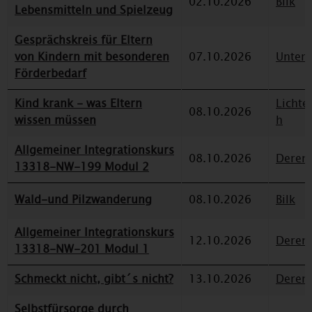
02.10.2026
Bilk
Lebensmitteln und Spielzeug
Gesprächskreis für Eltern
von Kindern mit besonderen
07.10.2026
Unterr
Förderbedarf
Kind krank - was Eltern
Lichte
08.10.2026
wissen müssen
h
Allgemeiner Integrationskurs
08.10.2026
Deren
13318-NW-199 Modul 2
Wald-und Pilzwanderung
08.10.2026
Bilk
Allgemeiner Integrationskurs
12.10.2026
Deren
13318-NW-201 Modul 1
Schmeckt nicht, gibt´s nicht?
13.10.2026
Deren
Selbstfürsorge durch