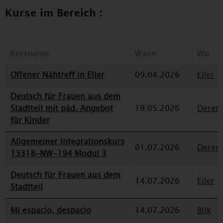
Kurse im Bereich :
Kursname
Wann
Wo
Offener Nähtreff in Eller
09.04.2026
Eller
Deutsch für Frauen aus dem
Stadtteil mit päd. Angebot
19.05.2026
Deren
für Kinder
Allgemeiner Integrationskurs
01.07.2026
Deren
13318-NW-194 Modul 3
Deutsch für Frauen aus dem
14.07.2026
Eller
Stadtteil
Mi espacio, despacio
14.07.2026
Bilk