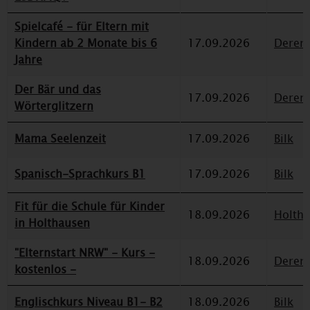
Spielcafé - für Eltern mit
Kindern ab 2 Monate bis 6
17.09.2026
Deren
Jahre
Der Bär und das
17.09.2026
Deren
Wörterglitzern
Mama Seelenzeit
17.09.2026
Bilk
Spanisch-Sprachkurs B1
17.09.2026
Bilk
Fit für die Schule für Kinder
18.09.2026
Holth
in Holthausen
"Elternstart NRW" - Kurs -
18.09.2026
Deren
kostenlos -
Englischkurs Niveau B1- B2
18.09.2026
Bilk