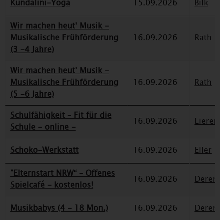
Kundalini-Yoga
15.09.2026
Bilk
Wir machen heut' Musik -
Musikalische Frühförderung
16.09.2026
Rath
(3 -4 Jahre)
Wir machen heut' Musik -
Musikalische Frühförderung
16.09.2026
Rath
(5 -6 Jahre)
Schulfähigkeit – Fit für die
16.09.2026
Lieren
Schule - online -
Schoko-Werkstatt
16.09.2026
Eller
"Elternstart NRW“ – Offenes
16.09.2026
Deren
Spielcafé - kostenlos!
Musikbabys (4 - 18 Mon.)
16.09.2026
Deren