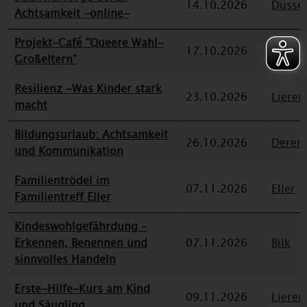
14.10.2026
Düssel
Achtsamkeit -online-
Projekt-Café "Queere Wahl-
17.10.2026
Eller
Großeltern"
Resilienz -Was Kinder stark
23.10.2026
Lieren
macht
Bildungsurlaub: Achtsamkeit
26.10.2026
Deren
und Kommunikation
Familientrödel im
07.11.2026
Eller
Familientreff Eller
Kindeswohlgefährdung -
Erkennen, Benennen und
07.11.2026
Bilk
sinnvolles Handeln
Erste-Hilfe-Kurs am Kind
09.11.2026
Lieren
und Säugling