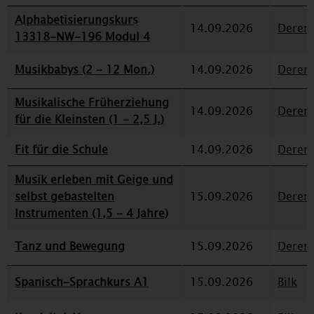
Alphabetisierungskurs
14.09.2026
Deren
13318-NW-196 Modul 4
Musikbabys (2 - 12 Mon.)
14.09.2026
Deren
Musikalische Früherziehung
14.09.2026
Deren
für die Kleinsten (1 - 2,5 J.)
Fit für die Schule
14.09.2026
Deren
Musik erleben mit Geige und
selbst gebastelten
15.09.2026
Deren
Instrumenten (1,5 - 4 Jahre)
Tanz und Bewegung
15.09.2026
Deren
Spanisch-Sprachkurs A1
15.09.2026
Bilk