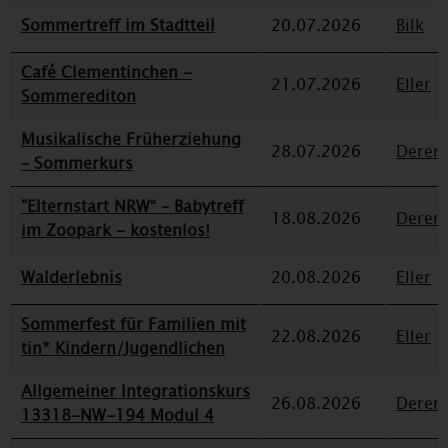
Sommertreff im Stadtteil
20.07.2026
Bilk
Café Clementinchen -
21.07.2026
Eller
Sommerediton
Musikalische Früherziehung
28.07.2026
Deren
– Sommerkurs
"Elternstart NRW“ – Babytreff
18.08.2026
Deren
im Zoopark - kostenlos!
Walderlebnis
20.08.2026
Eller
Sommerfest für Familien mit
22.08.2026
Eller
tin* Kindern/Jugendlichen
Allgemeiner Integrationskurs
26.08.2026
Deren
13318-NW-194 Modul 4