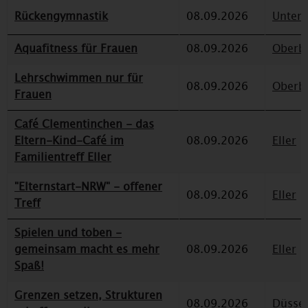
Rückengymnastik
08.09.2026
Unterr
Aquafitness für Frauen
08.09.2026
Oberbi
Lehrschwimmen nur für
08.09.2026
Oberbi
Frauen
Café Clementinchen - das
Eltern-Kind-Café im
08.09.2026
Eller
Familientreff Eller
"Elternstart-NRW" - offener
08.09.2026
Eller
Treff
Spielen und toben -
gemeinsam macht es mehr
08.09.2026
Eller
Spaß!
Grenzen setzen, Strukturen
08.09.2026
Düssel