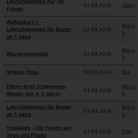
Lehrschwimmen nur für
02.09.2026
Oberbi
Frauen
Aufbaukurs I -
Mörse
Lehrschwimmen für Kinder
02.09.2026
h
ab 5 Jahre
Mörse
Wassergymnastik
02.09.2026
h
Vinyasa Yoga
02.09.2026
Bilk
Eltern-Kind-Schwimmen
Mörse
03.09.2026
(Kinder von 4-5 Jahre)
h
Lehrschwimmen für Kinder
Mörse
03.09.2026
ab 5 Jahre
h
Yogalates - Die Fusion aus
03.09.2026
Eller
Yoga und Pilates