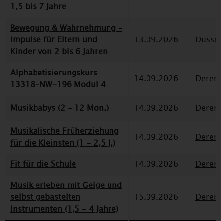
1,5 bis 7 Jahre
Bewegung & Wahrnehmung –
Impulse für Eltern und
13.09.2026
Düssel
Kinder von 2 bis 6 Jahren
Alphabetisierungskurs
14.09.2026
Deren
13318-NW-196 Modul 4
Musikbabys (2 - 12 Mon.)
14.09.2026
Deren
Musikalische Früherziehung
14.09.2026
Deren
für die Kleinsten (1 - 2,5 J.)
Fit für die Schule
14.09.2026
Deren
Musik erleben mit Geige und
selbst gebastelten
15.09.2026
Deren
Instrumenten (1,5 - 4 Jahre)