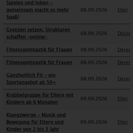
Spielen und toben -
gemeinsam macht es mehr
08.09.2026
Eller
Spaß!
Grenzen setzen, Strukturen
08.09.2026
Düssel
schaffen -online-
Fitnessgymnastik für Frauen
08.09.2026
Deren
Fitnessgymnastik für Frauen
08.09.2026
Deren
Ganzheitlich Fit - ein
08.09.2026
Deren
Sportangebot ab 50+
Krabbelgruppe für Eltern mit
09.09.2026
Eller
Kindern ab 6 Monaten
Klangzwerge - Musik und
Bewegung für Eltern und
09.09.2026
Eller
Kinder von 2 bis 5 Jahr