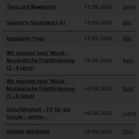
Tanz und Bewegung
15.09.2026
Deren
Spanisch-Sprachkurs A1
15.09.2026
Bilk
Kundalini-Yoga
15.09.2026
Bilk
Wir machen heut' Musik -
Musikalische Frühförderung
16.09.2026
Rath
(3 -4 Jahre)
Wir machen heut' Musik -
Musikalische Frühförderung
16.09.2026
Rath
(5 -6 Jahre)
Schulfähigkeit – Fit für die
16.09.2026
Lieren
Schule - online -
Schoko-Werkstatt
16.09.2026
Eller