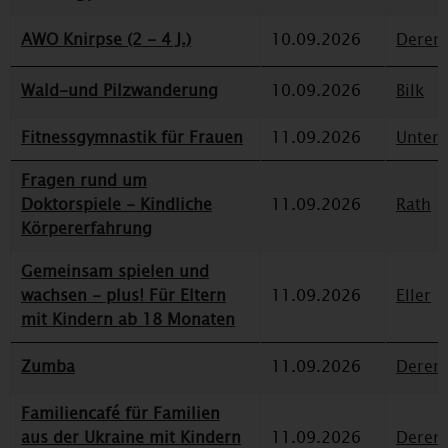
AWO Knirpse (2 - 4 J.)
10.09.2026
Deren
Wald-und Pilzwanderung
10.09.2026
Bilk
Fitnessgymnastik für Frauen
11.09.2026
Unterr
Fragen rund um
Doktorspiele - Kindliche
11.09.2026
Rath
Körpererfahrung
Gemeinsam spielen und
wachsen - plus! Für Eltern
11.09.2026
Eller
mit Kindern ab 18 Monaten
Zumba
11.09.2026
Deren
Familiencafé für Familien
aus der Ukraine mit Kindern
11.09.2026
Deren