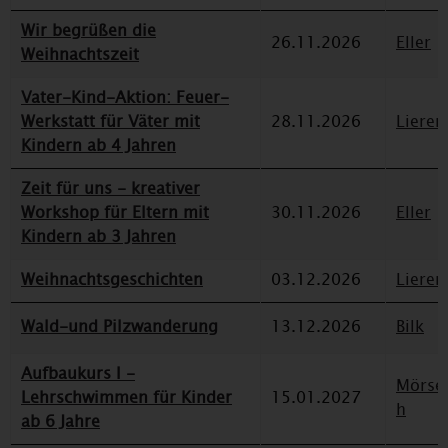
Wir begrüßen die
26.11.2026
Eller
Weihnachtszeit
Vater-Kind-Aktion: Feuer-
Werkstatt für Väter mit
28.11.2026
Lieren
Kindern ab 4 Jahren
Zeit für uns - kreativer
Workshop für Eltern mit
30.11.2026
Eller
Kindern ab 3 Jahren
Weihnachtsgeschichten
03.12.2026
Lieren
Wald-und Pilzwanderung
13.12.2026
Bilk
Aufbaukurs I -
Mörse
Lehrschwimmen für Kinder
15.01.2027
h
ab 6 Jahre