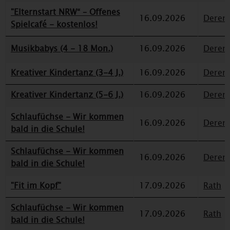
"Elternstart NRW“ – Offenes
16.09.2026
Deren
Spielcafé - kostenlos!
Musikbabys (4 - 18 Mon.)
16.09.2026
Deren
Kreativer Kindertanz (3-4 J.)
16.09.2026
Deren
Kreativer Kindertanz (5-6 J.)
16.09.2026
Deren
Schlaufüchse - Wir kommen
16.09.2026
Deren
bald in die Schule!
Schlaufüchse - Wir kommen
16.09.2026
Deren
bald in die Schule!
"Fit im Kopf"
17.09.2026
Rath
Schlaufüchse - Wir kommen
17.09.2026
Rath
bald in die Schule!