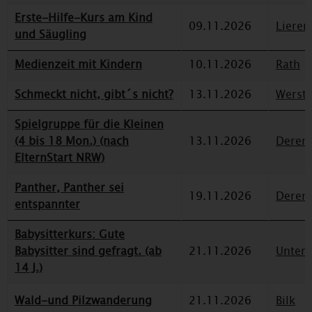
Erste-Hilfe-Kurs am Kind
09.11.2026
Lieren
und Säugling
Medienzeit mit Kindern
10.11.2026
Rath
Schmeckt nicht, gibt´s nicht?
13.11.2026
Werst
Spielgruppe für die Kleinen
(4 bis 18 Mon.) (nach
13.11.2026
Deren
ElternStart NRW)
Panther, Panther sei
19.11.2026
Deren
entspannter
Babysitterkurs: Gute
Babysitter sind gefragt. (ab
21.11.2026
Unterr
14 J.)
Wald-und Pilzwanderung
21.11.2026
Bilk