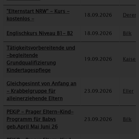
"Elternstart NRW" - Kurs -
18.09.2026
Deren
kostenlos -
Englischkurs Niveau B1- B2
18.09.2026
Bilk
Tätigkeitsvorbereitende und
-begleitende
19.09.2026
Kaiser
Grundqualifizierung
Kindertagespflege
Gleichgesinnt von Anfang an
- Krabbelgruppe für
23.09.2026
Eller
alleinerziehende Eltern
PEKiP - Prager Eltern-Kind-
Programm für Babys
23.09.2026
Bilk
geb.April Mai Juni 26