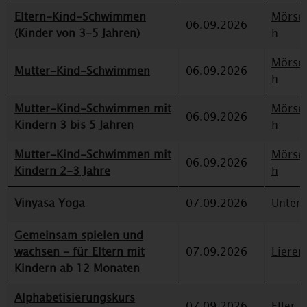
Eltern-Kind-Schwimmen
Mörse
06.09.2026
(Kinder von 3-5 Jahren)
h
Mörse
Mutter-Kind-Schwimmen
06.09.2026
h
Mutter-Kind-Schwimmen mit
Mörse
06.09.2026
Kindern 3 bis 5 Jahren
h
Mutter-Kind-Schwimmen mit
Mörse
06.09.2026
Kindern 2-3 Jahre
h
Vinyasa Yoga
07.09.2026
Unterr
Gemeinsam spielen und
wachsen - für Eltern mit
07.09.2026
Lieren
Kindern ab 12 Monaten
Alphabetisierungskurs
07.09.2026
Eller