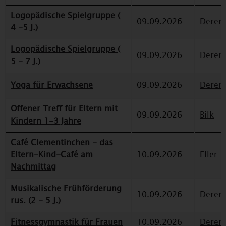
Logopädische Spielgruppe (
09.09.2026
Deren
4 -5 J.)
Logopädische Spielgruppe (
09.09.2026
Deren
5 - 7 J.)
Yoga für Erwachsene
09.09.2026
Deren
Offener Treff für Eltern mit
09.09.2026
Bilk
Kindern 1-3 Jahre
Café Clementinchen - das
Eltern-Kind-Café am
10.09.2026
Eller
Nachmittag
Musikalische Frühförderung
10.09.2026
Deren
rus. (2 - 5 J.)
Fitnessgymnastik für Frauen
10.09.2026
Deren