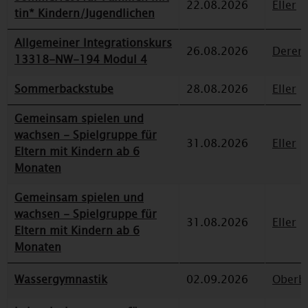
22.08.2026
Eller
tin* Kindern/Jugendlichen
Allgemeiner Integrationskurs
26.08.2026
Deren
13318-NW-194 Modul 4
Sommerbackstube
28.08.2026
Eller
Gemeinsam spielen und
wachsen - Spielgruppe für
31.08.2026
Eller
Eltern mit Kindern ab 6
Monaten
Gemeinsam spielen und
wachsen - Spielgruppe für
31.08.2026
Eller
Eltern mit Kindern ab 6
Monaten
Wassergymnastik
02.09.2026
Oberbi