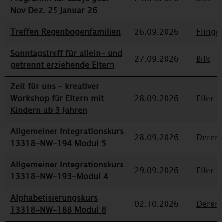
Nov Dez. 25 Januar 26
Treffen Regenbogenfamilien
26.09.2026
Flinge
Sonntagstreff für allein- und
27.09.2026
Bilk
getrennt erziehende Eltern
Zeit für uns - kreativer
Workshop für Eltern mit
28.09.2026
Eller
Kindern ab 3 Jahren
Allgemeiner Integrationskurs
28.09.2026
Deren
13318-NW-194 Modul 5
Allgemeiner Integrationskurs
29.09.2026
Eller
13318-NW-193-Modul 4
Alphabetisierungskurs
02.10.2026
Deren
13318-NW-188 Modul 8