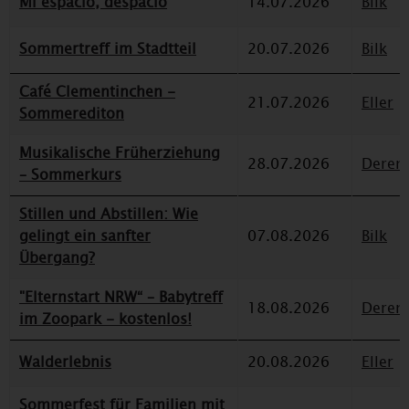
Mi espacio, despacio
14.07.2026
Bilk
Sommertreff im Stadtteil
20.07.2026
Bilk
Café Clementinchen -
21.07.2026
Eller
Sommerediton
Musikalische Früherziehung
28.07.2026
Deren
– Sommerkurs
Stillen und Abstillen: Wie
gelingt ein sanfter
07.08.2026
Bilk
Übergang?
"Elternstart NRW“ – Babytreff
18.08.2026
Deren
im Zoopark - kostenlos!
Walderlebnis
20.08.2026
Eller
Sommerfest für Familien mit