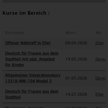
Kurse im Bereich :
Kursname
Wann
Wo
Offener Nähtreff in Eller
09.04.2026
Eller
Deutsch für Frauen aus dem
Stadtteil mit päd. Angebot
19.05.2026
Deren
für Kinder
Allgemeiner Integrationskurs
01.07.2026
Deren
13318-NW-194 Modul 3
Deutsch für Frauen aus dem
14.07.2026
Eller
Stadtteil