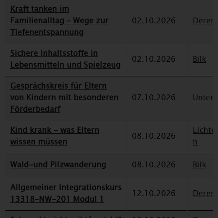
Kraft tanken im
Familienalltag – Wege zur
02.10.2026
Deren
Tiefenentspannung
Sichere Inhaltsstoffe in
02.10.2026
Bilk
Lebensmitteln und Spielzeug
Gesprächskreis für Eltern
von Kindern mit besonderen
07.10.2026
Unterr
Förderbedarf
Kind krank - was Eltern
Lichte
08.10.2026
wissen müssen
h
Wald-und Pilzwanderung
08.10.2026
Bilk
Allgemeiner Integrationskurs
12.10.2026
Deren
13318-NW-201 Modul 1