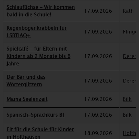
Schlaufüchse - Wir kommen
17.09.2026
Rath
bald in die Schule!
Regenbogenkrabbeln für
17.09.2026
Flinge
LSBTIAQ+
Spielcafé - für Eltern mit
Kindern ab 2 Monate bis 6
17.09.2026
Deren
Jahre
Der Bär und das
17.09.2026
Deren
Wörterglitzern
Mama Seelenzeit
17.09.2026
Bilk
Spanisch-Sprachkurs B1
17.09.2026
Bilk
Fit für die Schule für Kinder
18.09.2026
Holth
in Holthausen