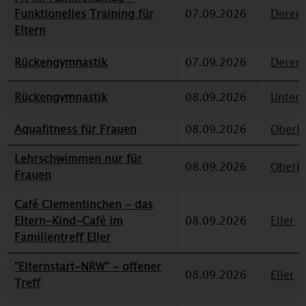
Funktionelles Training für
07.09.2026
Deren
Eltern
Rückengymnastik
07.09.2026
Deren
Rückengymnastik
08.09.2026
Unterr
Aquafitness für Frauen
08.09.2026
Oberbi
Lehrschwimmen nur für
08.09.2026
Oberbi
Frauen
Café Clementinchen - das
Eltern-Kind-Café im
08.09.2026
Eller
Familientreff Eller
"Elternstart-NRW" - offener
08.09.2026
Eller
Treff