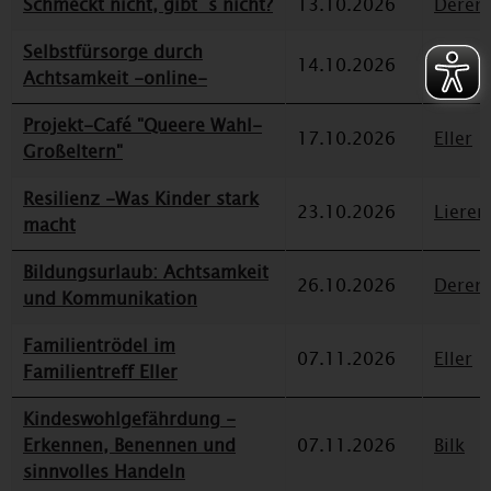
Schmeckt nicht, gibt´s nicht?
13.10.2026
Deren
Selbstfürsorge durch
14.10.2026
Düssel
Achtsamkeit -online-
Projekt-Café "Queere Wahl-
17.10.2026
Eller
Großeltern"
Resilienz -Was Kinder stark
23.10.2026
Lieren
macht
Bildungsurlaub: Achtsamkeit
26.10.2026
Deren
und Kommunikation
Familientrödel im
07.11.2026
Eller
Familientreff Eller
Kindeswohlgefährdung -
Erkennen, Benennen und
07.11.2026
Bilk
sinnvolles Handeln