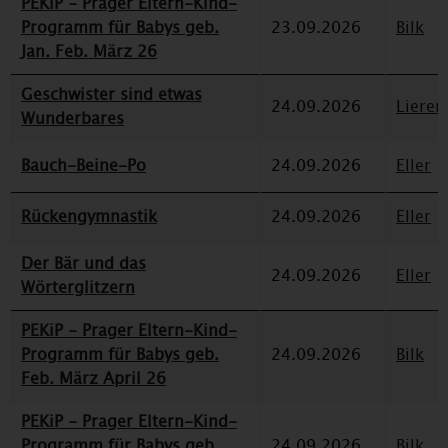
PEKiP - Prager Eltern-Kind-
Programm für Babys geb.
23.09.2026
Bilk
Jan. Feb. März 26
Geschwister sind etwas
24.09.2026
Lieren
Wunderbares
Bauch-Beine-Po
24.09.2026
Eller
Rückengymnastik
24.09.2026
Eller
Der Bär und das
24.09.2026
Eller
Wörterglitzern
PEKiP - Prager Eltern-Kind-
Programm für Babys geb.
24.09.2026
Bilk
Feb. März April 26
PEKiP - Prager Eltern-Kind-
Programm für Babys geb.
24.09.2026
Bilk