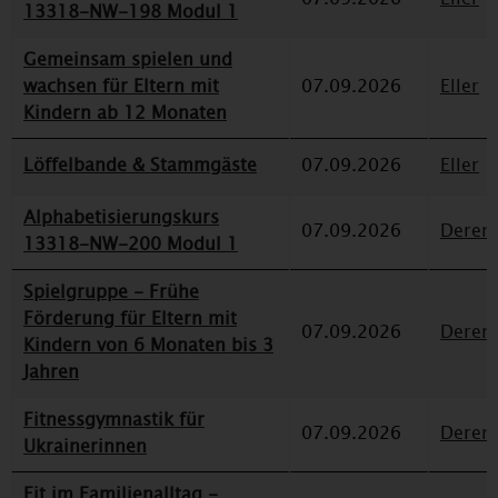
13318-NW-198 Modul 1
Gemeinsam spielen und
wachsen für Eltern mit
07.09.2026
Eller
Kindern ab 12 Monaten
Löffelbande & Stammgäste
07.09.2026
Eller
Alphabetisierungskurs
07.09.2026
Deren
13318-NW-200 Modul 1
Spielgruppe - Frühe
Förderung für Eltern mit
07.09.2026
Deren
Kindern von 6 Monaten bis 3
Jahren
Fitnessgymnastik für
07.09.2026
Deren
Ukrainerinnen
Fit im Familienalltag -