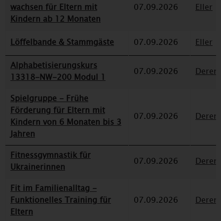
wachsen für Eltern mit
07.09.2026
Eller
Kindern ab 12 Monaten
Löffelbande & Stammgäste
07.09.2026
Eller
Alphabetisierungskurs
07.09.2026
Deren
13318-NW-200 Modul 1
Spielgruppe - Frühe
Förderung für Eltern mit
07.09.2026
Deren
Kindern von 6 Monaten bis 3
Jahren
Fitnessgymnastik für
07.09.2026
Deren
Ukrainerinnen
Fit im Familienalltag -
Funktionelles Training für
07.09.2026
Deren
Eltern