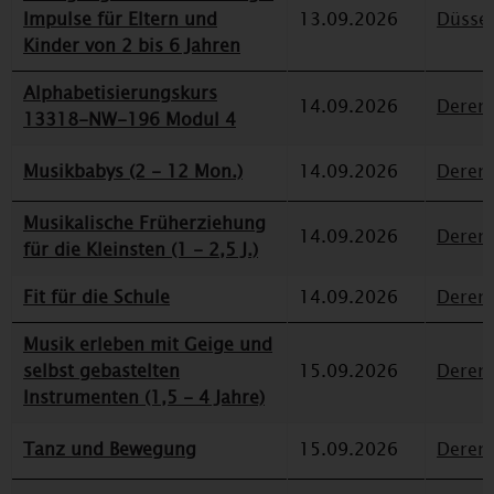
Impulse für Eltern und
13.09.2026
Düssel
Kinder von 2 bis 6 Jahren
Alphabetisierungskurs
14.09.2026
Deren
13318-NW-196 Modul 4
Musikbabys (2 - 12 Mon.)
14.09.2026
Deren
Musikalische Früherziehung
14.09.2026
Deren
für die Kleinsten (1 - 2,5 J.)
Fit für die Schule
14.09.2026
Deren
Musik erleben mit Geige und
selbst gebastelten
15.09.2026
Deren
Instrumenten (1,5 - 4 Jahre)
Tanz und Bewegung
15.09.2026
Deren