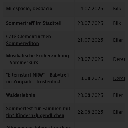
Mi espacio, despacio
14.07.2026
Bilk
Sommertreff im Stadtteil
20.07.2026
Bilk
Café Clementinchen -
21.07.2026
Eller
Sommerediton
Musikalische Früherziehung
28.07.2026
Deren
– Sommerkurs
"Elternstart NRW“ – Babytreff
18.08.2026
Deren
im Zoopark - kostenlos!
Walderlebnis
20.08.2026
Eller
Sommerfest für Familien mit
22.08.2026
Eller
tin* Kindern/Jugendlichen
Allgemeiner Integrationskurs