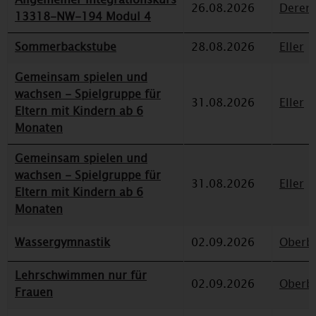
26.08.2026
Deren
13318-NW-194 Modul 4
Sommerbackstube
28.08.2026
Eller
Gemeinsam spielen und
wachsen - Spielgruppe für
31.08.2026
Eller
Eltern mit Kindern ab 6
Monaten
Gemeinsam spielen und
wachsen - Spielgruppe für
31.08.2026
Eller
Eltern mit Kindern ab 6
Monaten
Wassergymnastik
02.09.2026
Oberbi
Lehrschwimmen nur für
02.09.2026
Oberbi
Frauen