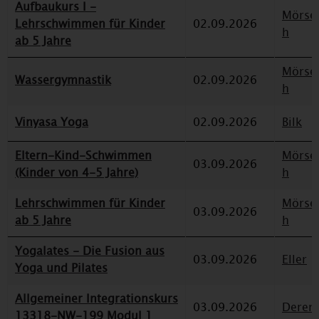
Aufbaukurs I -
Mörse
Lehrschwimmen für Kinder
02.09.2026
h
ab 5 Jahre
Mörse
Wassergymnastik
02.09.2026
h
Vinyasa Yoga
02.09.2026
Bilk
Eltern-Kind-Schwimmen
Mörse
03.09.2026
(Kinder von 4-5 Jahre)
h
Lehrschwimmen für Kinder
Mörse
03.09.2026
ab 5 Jahre
h
Yogalates - Die Fusion aus
03.09.2026
Eller
Yoga und Pilates
Allgemeiner Integrationskurs
03.09.2026
Deren
13318-NW-199 Modul 1