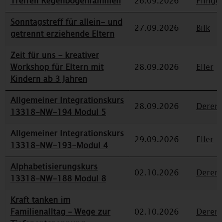
Treffen Regenbogenfamilien
26.09.2026
Flinge
Sonntagstreff für allein- und
27.09.2026
Bilk
getrennt erziehende Eltern
Zeit für uns - kreativer
Workshop für Eltern mit
28.09.2026
Eller
Kindern ab 3 Jahren
Allgemeiner Integrationskurs
28.09.2026
Deren
13318-NW-194 Modul 5
Allgemeiner Integrationskurs
29.09.2026
Eller
13318-NW-193-Modul 4
Alphabetisierungskurs
02.10.2026
Deren
13318-NW-188 Modul 8
Kraft tanken im
Familienalltag – Wege zur
02.10.2026
Deren