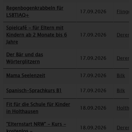
Regenbogenkrabbeln für
17.09.2026
Flinge
LSBTIAQ+
Spielcafé - für Eltern mit
Kindern ab 2 Monate bis 6
17.09.2026
Deren
Jahre
Der Bär und das
17.09.2026
Deren
Wörterglitzern
Mama Seelenzeit
17.09.2026
Bilk
Spanisch-Sprachkurs B1
17.09.2026
Bilk
Fit für die Schule für Kinder
18.09.2026
Holth
in Holthausen
"Elternstart NRW" - Kurs -
18.09.2026
Deren
kostenlos -