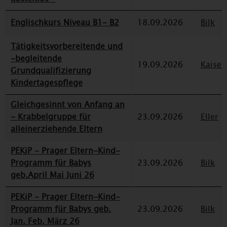
Englischkurs Niveau B1- B2
18.09.2026
Bilk
Tätigkeitsvorbereitende und
-begleitende
19.09.2026
Kaiser
Grundqualifizierung
Kindertagespflege
Gleichgesinnt von Anfang an
- Krabbelgruppe für
23.09.2026
Eller
alleinerziehende Eltern
PEKiP - Prager Eltern-Kind-
Programm für Babys
23.09.2026
Bilk
geb.April Mai Juni 26
PEKiP - Prager Eltern-Kind-
Programm für Babys geb.
23.09.2026
Bilk
Jan. Feb. März 26