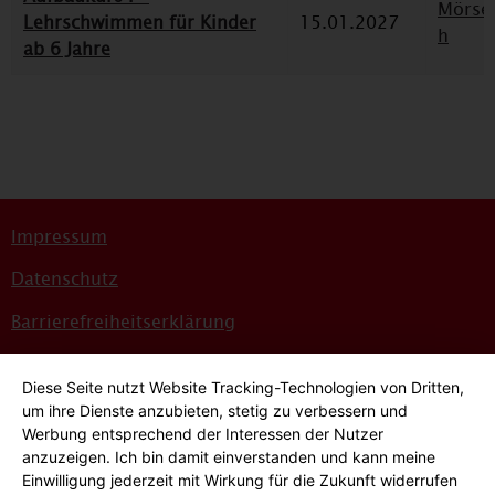
Mörse
Lehrschwimmen für Kinder
15.01.2027
h
ab 6 Jahre
Impressum
Datenschutz
Barrierefreiheitserklärung
Sitemap
Diese Seite nutzt Website Tracking-Technologien von Dritten,
Bildnachweise
um ihre Dienste anzubieten, stetig zu verbessern und
Werbung entsprechend der Interessen der Nutzer
Hinweisgeber*innensystem
anzuzeigen. Ich bin damit einverstanden und kann meine
Einwilligung jederzeit mit Wirkung für die Zukunft widerrufen
Cookie-Einstellungen