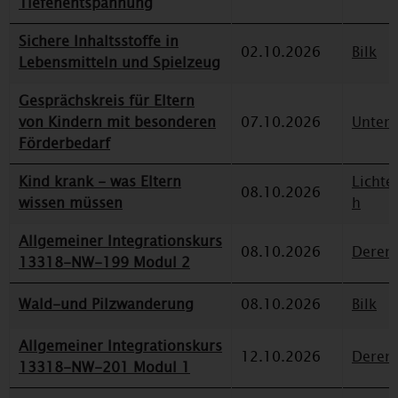
Tiefenentspannung
Sichere Inhaltsstoffe in
02.10.2026
Bilk
Lebensmitteln und Spielzeug
Gesprächskreis für Eltern
von Kindern mit besonderen
07.10.2026
Unterr
Förderbedarf
Kind krank - was Eltern
Lichte
08.10.2026
wissen müssen
h
Allgemeiner Integrationskurs
08.10.2026
Deren
13318-NW-199 Modul 2
Wald-und Pilzwanderung
08.10.2026
Bilk
Allgemeiner Integrationskurs
12.10.2026
Deren
13318-NW-201 Modul 1