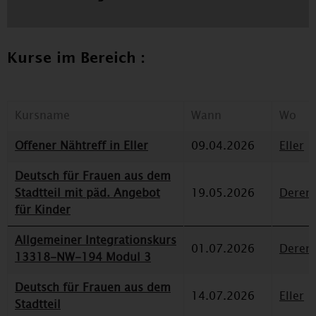
Kurse im Bereich :
Kursname
Wann
Wo
Offener Nähtreff in Eller
09.04.2026
Eller
Deutsch für Frauen aus dem
Stadtteil mit päd. Angebot
19.05.2026
Deren
für Kinder
Allgemeiner Integrationskurs
01.07.2026
Deren
13318-NW-194 Modul 3
Deutsch für Frauen aus dem
14.07.2026
Eller
Stadtteil