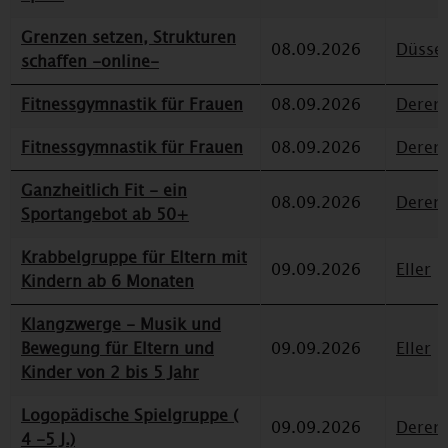
Grenzen setzen, Strukturen
08.09.2026
Düssel
schaffen -online-
Fitnessgymnastik für Frauen
08.09.2026
Deren
Fitnessgymnastik für Frauen
08.09.2026
Deren
Ganzheitlich Fit - ein
08.09.2026
Deren
Sportangebot ab 50+
Krabbelgruppe für Eltern mit
09.09.2026
Eller
Kindern ab 6 Monaten
Klangzwerge - Musik und
Bewegung für Eltern und
09.09.2026
Eller
Kinder von 2 bis 5 Jahr
Logopädische Spielgruppe (
09.09.2026
Deren
4 -5 J.)