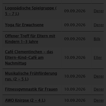
Logopädische Spielgruppe (
09.09.2026
Deren
5 - 7 J.)
Yoga für Erwachsene
09.09.2026
Deren
Offener Treff für Eltern mit
09.09.2026
Bilk
Kindern 1-3 Jahre
Café Clementinchen - das
Eltern-Kind-Café am
10.09.2026
Eller
Nachmittag
Musikalische Frühförderung
10.09.2026
Deren
rus. (2 - 5 J.)
Fitnessgymnastik für Frauen
10.09.2026
Deren
AWO Knirpse (2 - 4 J.)
10.09.2026
Deren