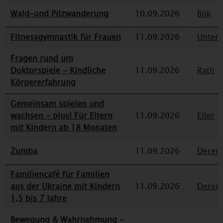
Wald-und Pilzwanderung
10.09.2026
Bilk
Fitnessgymnastik für Frauen
11.09.2026
Unterr
Fragen rund um
Doktorspiele - Kindliche
11.09.2026
Rath
Körpererfahrung
Gemeinsam spielen und
wachsen - plus! Für Eltern
11.09.2026
Eller
mit Kindern ab 18 Monaten
Zumba
11.09.2026
Deren
Familiencafé für Familien
aus der Ukraine mit Kindern
11.09.2026
Deren
1,5 bis 7 Jahre
Bewegung & Wahrnehmung –