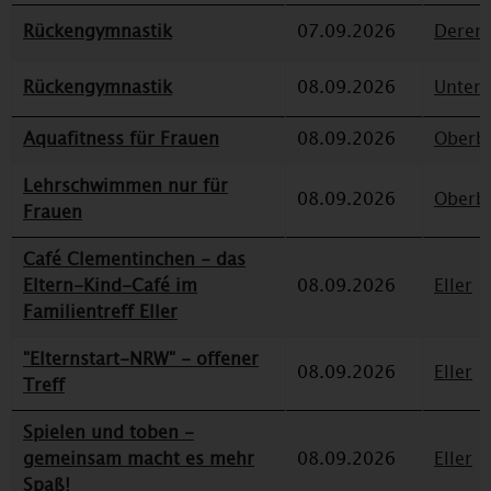
Rückengymnastik
07.09.2026
Deren
Rückengymnastik
08.09.2026
Unterr
Aquafitness für Frauen
08.09.2026
Oberbi
Lehrschwimmen nur für
08.09.2026
Oberbi
Frauen
Café Clementinchen - das
Eltern-Kind-Café im
08.09.2026
Eller
Familientreff Eller
"Elternstart-NRW" - offener
08.09.2026
Eller
Treff
Spielen und toben -
gemeinsam macht es mehr
08.09.2026
Eller
Spaß!