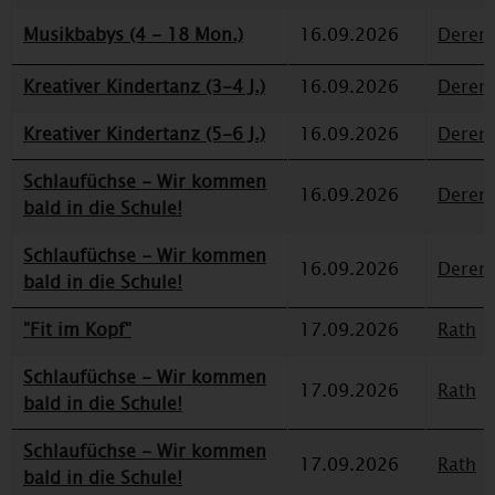
Musikbabys (4 - 18 Mon.)
16.09.2026
Deren
Kreativer Kindertanz (3-4 J.)
16.09.2026
Deren
Kreativer Kindertanz (5-6 J.)
16.09.2026
Deren
Schlaufüchse - Wir kommen
16.09.2026
Deren
bald in die Schule!
Schlaufüchse - Wir kommen
16.09.2026
Deren
bald in die Schule!
"Fit im Kopf"
17.09.2026
Rath
Schlaufüchse - Wir kommen
17.09.2026
Rath
bald in die Schule!
Schlaufüchse - Wir kommen
17.09.2026
Rath
bald in die Schule!