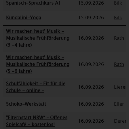
Spanisch-Sprachkurs A1
15.09.2026
Bilk
Kundalini-Yoga
15.09.2026
Bilk
Wir machen heut' Musik -
Musikalische Frühförderung
16.09.2026
Rath
(3 -4 Jahre)
Wir machen heut' Musik -
Musikalische Frühförderung
16.09.2026
Rath
(5 -6 Jahre)
Schulfähigkeit – Fit für die
16.09.2026
Lieren
Schule - online -
Schoko-Werkstatt
16.09.2026
Eller
"Elternstart NRW“ – Offenes
16.09.2026
Deren
Spielcafé - kostenlos!