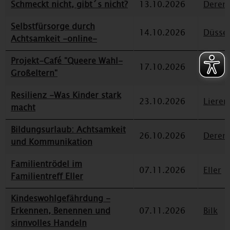
Schmeckt nicht, gibt´s nicht?
13.10.2026
Deren
Selbstfürsorge durch
14.10.2026
Düssel
Achtsamkeit -online-
Projekt-Café "Queere Wahl-
17.10.2026
Eller
Großeltern"
Resilienz -Was Kinder stark
23.10.2026
Lieren
macht
Bildungsurlaub: Achtsamkeit
26.10.2026
Deren
und Kommunikation
Familientrödel im
07.11.2026
Eller
Familientreff Eller
Kindeswohlgefährdung -
Erkennen, Benennen und
07.11.2026
Bilk
sinnvolles Handeln