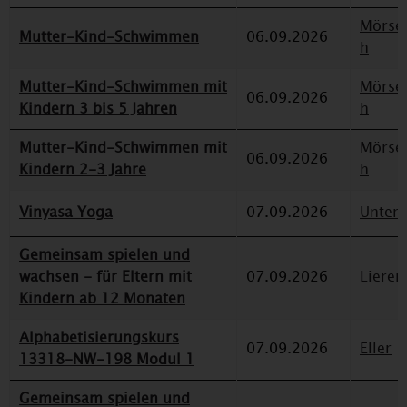
Mörse
Mutter-Kind-Schwimmen
06.09.2026
h
Mutter-Kind-Schwimmen mit
Mörse
06.09.2026
Kindern 3 bis 5 Jahren
h
Mutter-Kind-Schwimmen mit
Mörse
06.09.2026
Kindern 2-3 Jahre
h
Vinyasa Yoga
07.09.2026
Unterr
Gemeinsam spielen und
wachsen - für Eltern mit
07.09.2026
Lieren
Kindern ab 12 Monaten
Alphabetisierungskurs
07.09.2026
Eller
13318-NW-198 Modul 1
Gemeinsam spielen und