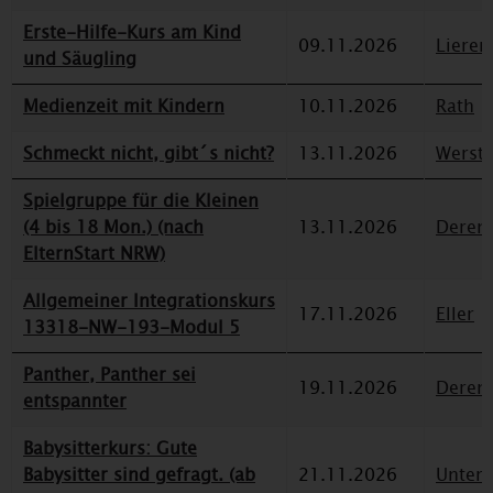
Erste-Hilfe-Kurs am Kind
09.11.2026
Lieren
und Säugling
Medienzeit mit Kindern
10.11.2026
Rath
Schmeckt nicht, gibt´s nicht?
13.11.2026
Werst
Spielgruppe für die Kleinen
(4 bis 18 Mon.) (nach
13.11.2026
Deren
ElternStart NRW)
Allgemeiner Integrationskurs
17.11.2026
Eller
13318-NW-193-Modul 5
Panther, Panther sei
19.11.2026
Deren
entspannter
Babysitterkurs: Gute
Babysitter sind gefragt. (ab
21.11.2026
Unterr