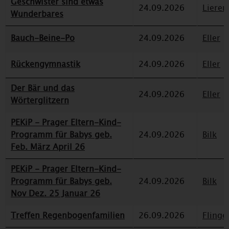
Geschwister sind etwas
24.09.2026
Lieren
Wunderbares
Bauch-Beine-Po
24.09.2026
Eller
Rückengymnastik
24.09.2026
Eller
Der Bär und das
24.09.2026
Eller
Wörterglitzern
PEKiP - Prager Eltern-Kind-
Programm für Babys geb.
24.09.2026
Bilk
Feb. März April 26
PEKiP - Prager Eltern-Kind-
Programm für Babys geb.
24.09.2026
Bilk
Nov Dez. 25 Januar 26
Treffen Regenbogenfamilien
26.09.2026
Flinge