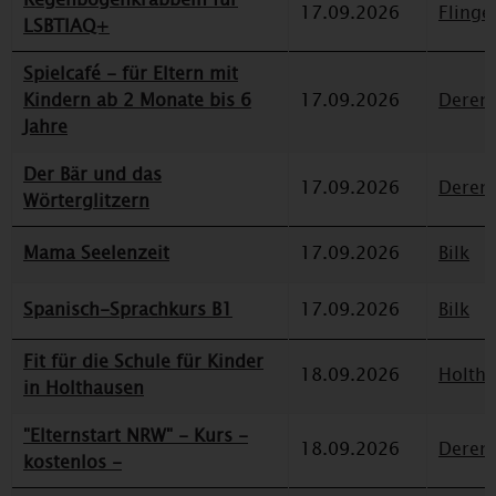
17.09.2026
Flinge
LSBTIAQ+
Spielcafé - für Eltern mit
Kindern ab 2 Monate bis 6
17.09.2026
Deren
Jahre
Der Bär und das
17.09.2026
Deren
Wörterglitzern
Mama Seelenzeit
17.09.2026
Bilk
Spanisch-Sprachkurs B1
17.09.2026
Bilk
Fit für die Schule für Kinder
18.09.2026
Holth
in Holthausen
"Elternstart NRW" - Kurs -
18.09.2026
Deren
kostenlos -