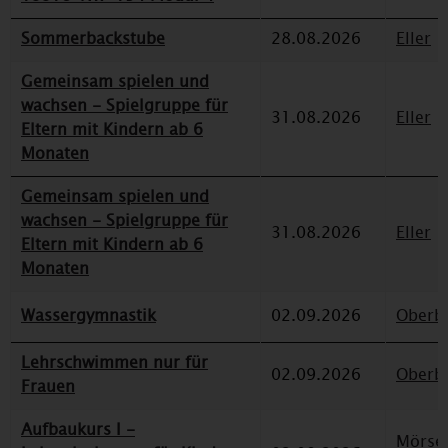
Sommerbackstube
28.08.2026
Eller
Gemeinsam spielen und
wachsen - Spielgruppe für
31.08.2026
Eller
Eltern mit Kindern ab 6
Monaten
Gemeinsam spielen und
wachsen - Spielgruppe für
31.08.2026
Eller
Eltern mit Kindern ab 6
Monaten
Wassergymnastik
02.09.2026
Oberbi
Lehrschwimmen nur für
02.09.2026
Oberbi
Frauen
Aufbaukurs I -
Mörse