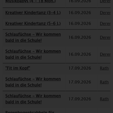
Musikbabys (4 - 18 Mon.)
16.09.2026
Deren
Kreativer Kindertanz (3-4 J.)
16.09.2026
Deren
Kreativer Kindertanz (5-6 J.)
16.09.2026
Deren
Schlaufüchse - Wir kommen
16.09.2026
Deren
bald in die Schule!
Schlaufüchse - Wir kommen
16.09.2026
Deren
bald in die Schule!
"Fit im Kopf"
17.09.2026
Rath
Schlaufüchse - Wir kommen
17.09.2026
Rath
bald in die Schule!
Schlaufüchse - Wir kommen
17.09.2026
Rath
bald in die Schule!
Regenbogenkrabbeln für