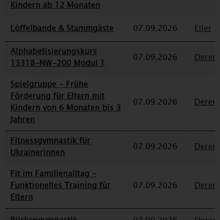
Kindern ab 12 Monaten
Löffelbande & Stammgäste
07.09.2026
Eller
Alphabetisierungskurs
07.09.2026
Deren
13318-NW-200 Modul 1
Spielgruppe - Frühe
Förderung für Eltern mit
07.09.2026
Deren
Kindern von 6 Monaten bis 3
Jahren
Fitnessgymnastik für
07.09.2026
Deren
Ukrainerinnen
Fit im Familienalltag -
Funktionelles Training für
07.09.2026
Deren
Eltern