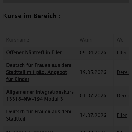
Kurse im Bereich :
Kursname
Wann
Wo
Offener Nähtreff in Eller
09.04.2026
Eller
Deutsch für Frauen aus dem
Stadtteil mit päd. Angebot
19.05.2026
Deren
für Kinder
Allgemeiner Integrationskurs
01.07.2026
Deren
13318-NW-194 Modul 3
Deutsch für Frauen aus dem
14.07.2026
Eller
Stadtteil