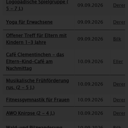
Logopädische Spielgruppe (
09.09.2026
Deren
5 - 7 J.)
Yoga für Erwachsene
09.09.2026
Deren
Offener Treff für Eltern mit
09.09.2026
Bilk
Kindern 1-3 Jahre
Café Clementinchen - das
Eltern-Kind-Café am
10.09.2026
Eller
Nachmittag
Musikalische Frühförderung
10.09.2026
Deren
rus. (2 - 5 J.)
Fitnessgymnastik für Frauen
10.09.2026
Deren
AWO Knirpse (2 - 4 J.)
10.09.2026
Deren
Wald-und Pilzwanderung
10.09.2026
Bilk