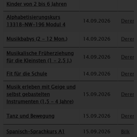
Kinder von 2 bis 6 Jahren
Alphabetisierungskurs
14.09.2026
Deren
13318-NW-196 Modul 4
Musikbabys (2 - 12 Mon.)
14.09.2026
Deren
Musikalische Früherziehung
14.09.2026
Deren
für die Kleinsten (1 - 2,5 J.)
Fit für die Schule
14.09.2026
Deren
Musik erleben mit Geige und
selbst gebastelten
15.09.2026
Deren
Instrumenten (1,5 - 4 Jahre)
Tanz und Bewegung
15.09.2026
Deren
Spanisch-Sprachkurs A1
15.09.2026
Bilk