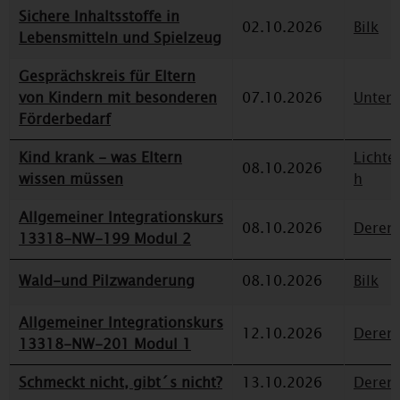
Sichere Inhaltsstoffe in
02.10.2026
Bilk
Lebensmitteln und Spielzeug
Gesprächskreis für Eltern
von Kindern mit besonderen
07.10.2026
Unterr
Förderbedarf
Kind krank - was Eltern
Lichte
08.10.2026
wissen müssen
h
Allgemeiner Integrationskurs
08.10.2026
Deren
13318-NW-199 Modul 2
Wald-und Pilzwanderung
08.10.2026
Bilk
Allgemeiner Integrationskurs
12.10.2026
Deren
13318-NW-201 Modul 1
Schmeckt nicht, gibt´s nicht?
13.10.2026
Deren