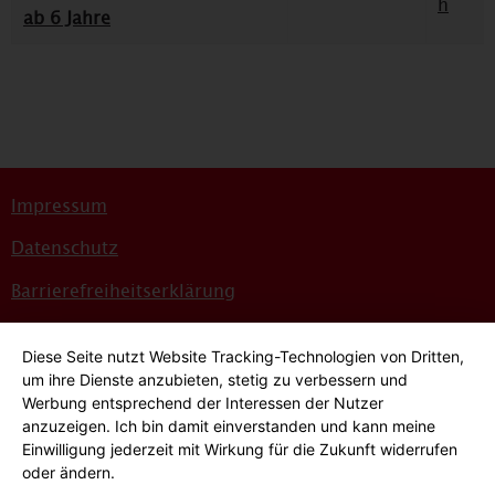
h
ab 6 Jahre
Impressum
Datenschutz
Barrierefreiheitserklärung
Sitemap
Diese Seite nutzt Website Tracking-Technologien von Dritten,
Bildnachweise
um ihre Dienste anzubieten, stetig zu verbessern und
Werbung entsprechend der Interessen der Nutzer
Hinweisgeber*innensystem
anzuzeigen. Ich bin damit einverstanden und kann meine
Einwilligung jederzeit mit Wirkung für die Zukunft widerrufen
Cookie-Einstellungen
oder ändern.