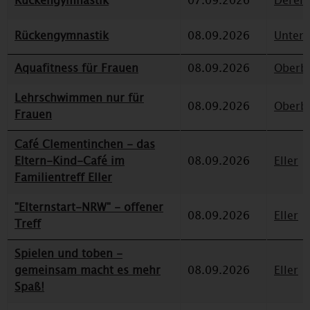
Rückengymnastik
07.09.2026
Deren
Rückengymnastik
08.09.2026
Unterr
Aquafitness für Frauen
08.09.2026
Oberbi
Lehrschwimmen nur für
08.09.2026
Oberbi
Frauen
Café Clementinchen - das
Eltern-Kind-Café im
08.09.2026
Eller
Familientreff Eller
"Elternstart-NRW" - offener
08.09.2026
Eller
Treff
Spielen und toben -
gemeinsam macht es mehr
08.09.2026
Eller
Spaß!