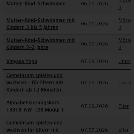
Mörse
Mutter-Kind-Schwimmen
06.09.2026
h
Mutter-Kind-Schwimmen mit
Mörse
06.09.2026
Kindern 3 bis 5 Jahren
h
Mutter-Kind-Schwimmen mit
Mörse
06.09.2026
Kindern 2-3 Jahre
h
Vinyasa Yoga
07.09.2026
Unterr
Gemeinsam spielen und
wachsen - für Eltern mit
07.09.2026
Lieren
Kindern ab 12 Monaten
Alphabetisierungskurs
07.09.2026
Eller
13318-NW-198 Modul 1
Gemeinsam spielen und
wachsen für Eltern mit
07.09.2026
Eller