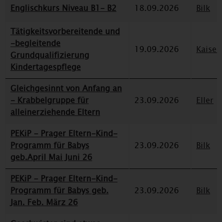
Englischkurs Niveau B1- B2
18.09.2026
Bilk
Tätigkeitsvorbereitende und
-begleitende
19.09.2026
Kaiser
Grundqualifizierung
Kindertagespflege
Gleichgesinnt von Anfang an
- Krabbelgruppe für
23.09.2026
Eller
alleinerziehende Eltern
PEKiP - Prager Eltern-Kind-
Programm für Babys
23.09.2026
Bilk
geb.April Mai Juni 26
PEKiP - Prager Eltern-Kind-
Programm für Babys geb.
23.09.2026
Bilk
Jan. Feb. März 26