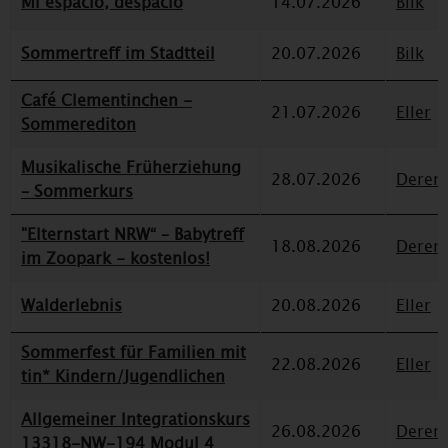
Mi espacio, despacio
14.07.2026
Bilk
Sommertreff im Stadtteil
20.07.2026
Bilk
Café Clementinchen -
21.07.2026
Eller
Sommerediton
Musikalische Früherziehung
28.07.2026
Deren
– Sommerkurs
"Elternstart NRW“ – Babytreff
18.08.2026
Deren
im Zoopark - kostenlos!
Walderlebnis
20.08.2026
Eller
Sommerfest für Familien mit
22.08.2026
Eller
tin* Kindern/Jugendlichen
Allgemeiner Integrationskurs
26.08.2026
Deren
13318-NW-194 Modul 4