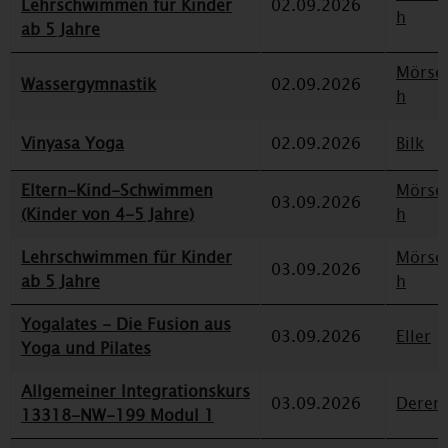
Lehrschwimmen für Kinder
02.09.2026
h
ab 5 Jahre
Mörse
Wassergymnastik
02.09.2026
h
Vinyasa Yoga
02.09.2026
Bilk
Eltern-Kind-Schwimmen
Mörse
03.09.2026
(Kinder von 4-5 Jahre)
h
Lehrschwimmen für Kinder
Mörse
03.09.2026
ab 5 Jahre
h
Yogalates - Die Fusion aus
03.09.2026
Eller
Yoga und Pilates
Allgemeiner Integrationskurs
03.09.2026
Deren
13318-NW-199 Modul 1