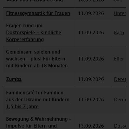
Fitnessgymnastik für Frauen
11.09.2026
Unterr
Fragen rund um
Doktorspiele - Kindliche
11.09.2026
Rath
Körpererfahrung
Gemeinsam spielen und
wachsen - plus! Für Eltern
11.09.2026
Eller
mit Kindern ab 18 Monaten
Zumba
11.09.2026
Deren
Familiencafé für Familien
aus der Ukraine mit Kindern
11.09.2026
Deren
1,5 bis 7 Jahre
Bewegung & Wahrnehmung –
Impulse für Eltern und
13.09.2026
Düssel