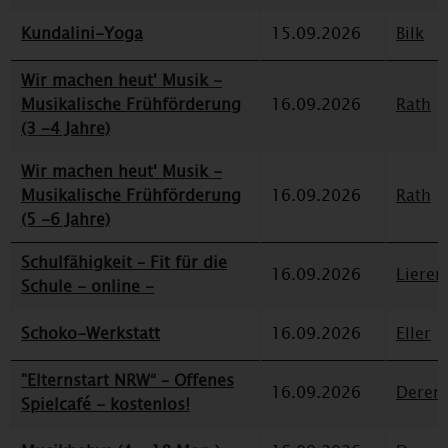
Kundalini-Yoga
15.09.2026
Bilk
Wir machen heut' Musik -
Musikalische Frühförderung
16.09.2026
Rath
(3 -4 Jahre)
Wir machen heut' Musik -
Musikalische Frühförderung
16.09.2026
Rath
(5 -6 Jahre)
Schulfähigkeit – Fit für die
16.09.2026
Lieren
Schule - online -
Schoko-Werkstatt
16.09.2026
Eller
"Elternstart NRW“ – Offenes
16.09.2026
Deren
Spielcafé - kostenlos!