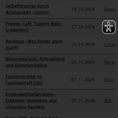
Selbstfürsorge durch
14.10.2026
Düssel
Achtsamkeit -online-
Projekt-Café "Queere Wahl-
17.10.2026
Eller
Großeltern"
Resilienz -Was Kinder stark
23.10.2026
Lieren
macht
Bildungsurlaub: Achtsamkeit
26.10.2026
Deren
und Kommunikation
Familientrödel im
07.11.2026
Eller
Familientreff Eller
Kindeswohlgefährdung -
Erkennen, Benennen und
07.11.2026
Bilk
sinnvolles Handeln