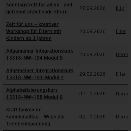
Sonntagstreff für allein- und
27.09.2026
Bilk
getrennt erziehende Eltern
Zeit für uns - kreativer
Workshop für Eltern mit
28.09.2026
Eller
Kindern ab 3 Jahren
Allgemeiner Integrationskurs
28.09.2026
Deren
13318-NW-194 Modul 5
Allgemeiner Integrationskurs
29.09.2026
Eller
13318-NW-193-Modul 4
Alphabetisierungskurs
02.10.2026
Deren
13318-NW-188 Modul 8
Kraft tanken im
Familienalltag – Wege zur
02.10.2026
Deren
Tiefenentspannung