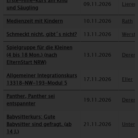
Erste-Hilfe-Kurs am Kind
09.11.2026
Lieren
und Säugling
Medienzeit mit Kindern
10.11.2026
Rath
Schmeckt nicht, gibt´s nicht?
13.11.2026
Werst
Spielgruppe für die Kleinen
(4 bis 18 Mon.) (nach
13.11.2026
Deren
ElternStart NRW)
Allgemeiner Integrationskurs
17.11.2026
Eller
13318-NW-193-Modul 5
Panther, Panther sei
19.11.2026
Deren
entspannter
Babysitterkurs: Gute
Babysitter sind gefragt. (ab
21.11.2026
Unterr
14 J.)