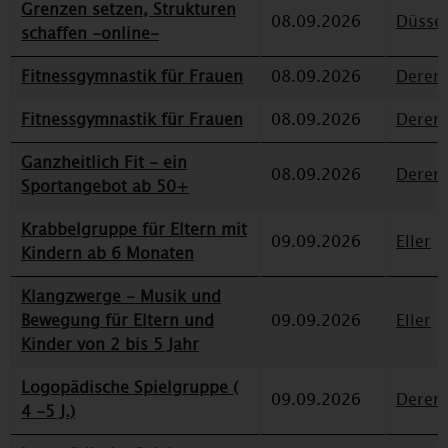
Grenzen setzen, Strukturen
08.09.2026
Düssel
schaffen -online-
Fitnessgymnastik für Frauen
08.09.2026
Deren
Fitnessgymnastik für Frauen
08.09.2026
Deren
Ganzheitlich Fit - ein
08.09.2026
Deren
Sportangebot ab 50+
Krabbelgruppe für Eltern mit
09.09.2026
Eller
Kindern ab 6 Monaten
Klangzwerge - Musik und
Bewegung für Eltern und
09.09.2026
Eller
Kinder von 2 bis 5 Jahr
Logopädische Spielgruppe (
09.09.2026
Deren
4 -5 J.)