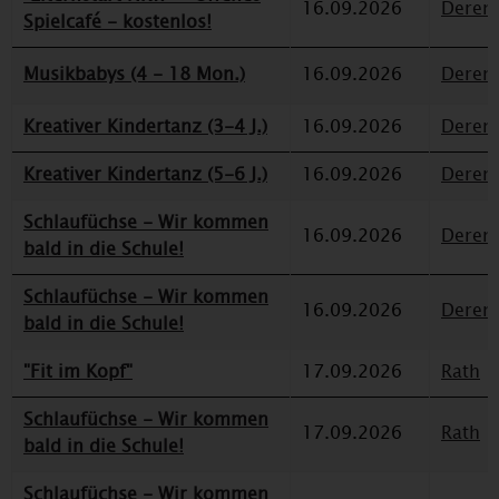
16.09.2026
Deren
Spielcafé - kostenlos!
Musikbabys (4 - 18 Mon.)
16.09.2026
Deren
Kreativer Kindertanz (3-4 J.)
16.09.2026
Deren
Kreativer Kindertanz (5-6 J.)
16.09.2026
Deren
Schlaufüchse - Wir kommen
16.09.2026
Deren
bald in die Schule!
Schlaufüchse - Wir kommen
16.09.2026
Deren
bald in die Schule!
"Fit im Kopf"
17.09.2026
Rath
Schlaufüchse - Wir kommen
17.09.2026
Rath
bald in die Schule!
Schlaufüchse - Wir kommen