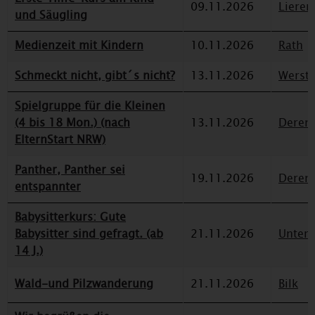
09.11.2026
Lieren
und Säugling
Medienzeit mit Kindern
10.11.2026
Rath
Schmeckt nicht, gibt´s nicht?
13.11.2026
Werst
Spielgruppe für die Kleinen
(4 bis 18 Mon.) (nach
13.11.2026
Deren
ElternStart NRW)
Panther, Panther sei
19.11.2026
Deren
entspannter
Babysitterkurs: Gute
Babysitter sind gefragt. (ab
21.11.2026
Unterr
14 J.)
Wald-und Pilzwanderung
21.11.2026
Bilk