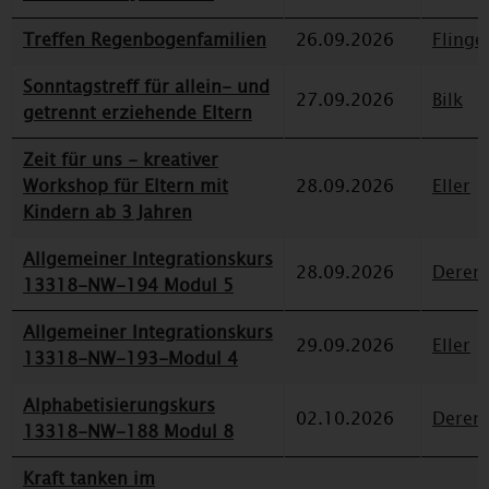
Treffen Regenbogenfamilien
26.09.2026
Flinge
Sonntagstreff für allein- und
27.09.2026
Bilk
getrennt erziehende Eltern
Zeit für uns - kreativer
Workshop für Eltern mit
28.09.2026
Eller
Kindern ab 3 Jahren
Allgemeiner Integrationskurs
28.09.2026
Deren
13318-NW-194 Modul 5
Allgemeiner Integrationskurs
29.09.2026
Eller
13318-NW-193-Modul 4
Alphabetisierungskurs
02.10.2026
Deren
13318-NW-188 Modul 8
Kraft tanken im