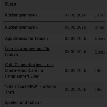
Eltern
Rückengymnastik
07.09.2026
Deren
Rückengymnastik
08.09.2026
Unterr
Aquafitness für Frauen
08.09.2026
Oberbi
Lehrschwimmen nur für
08.09.2026
Oberbi
Frauen
Café Clementinchen - das
Eltern-Kind-Café im
08.09.2026
Eller
Familientreff Eller
"Elternstart-NRW" - offener
08.09.2026
Eller
Treff
Spielen und toben -