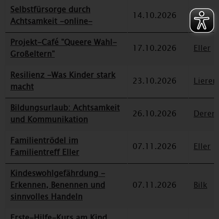
Selbstfürsorge durch
14.10.2026
Düssel
Achtsamkeit -online-
Projekt-Café "Queere Wahl-
17.10.2026
Eller
Großeltern"
Resilienz -Was Kinder stark
23.10.2026
Lieren
macht
Bildungsurlaub: Achtsamkeit
26.10.2026
Deren
und Kommunikation
Familientrödel im
07.11.2026
Eller
Familientreff Eller
Kindeswohlgefährdung -
Erkennen, Benennen und
07.11.2026
Bilk
sinnvolles Handeln
Erste-Hilfe-Kurs am Kind