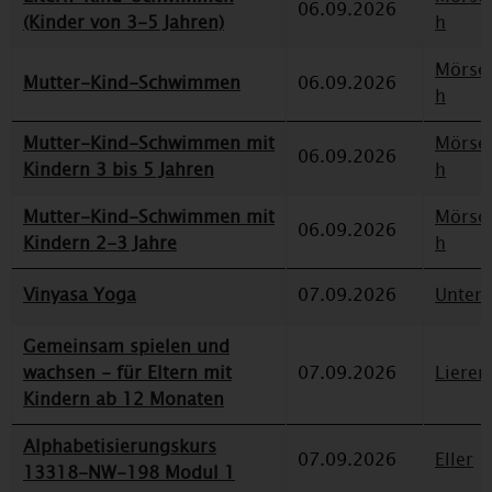
06.09.2026
(Kinder von 3-5 Jahren)
h
Mörse
Mutter-Kind-Schwimmen
06.09.2026
h
Mutter-Kind-Schwimmen mit
Mörse
06.09.2026
Kindern 3 bis 5 Jahren
h
Mutter-Kind-Schwimmen mit
Mörse
06.09.2026
Kindern 2-3 Jahre
h
Vinyasa Yoga
07.09.2026
Unterr
Gemeinsam spielen und
wachsen - für Eltern mit
07.09.2026
Lieren
Kindern ab 12 Monaten
Alphabetisierungskurs
07.09.2026
Eller
13318-NW-198 Modul 1