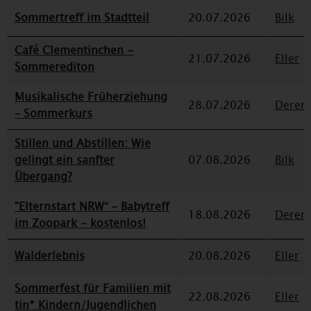
Sommertreff im Stadtteil
20.07.2026
Bilk
Café Clementinchen -
21.07.2026
Eller
Sommerediton
Musikalische Früherziehung
28.07.2026
Deren
– Sommerkurs
Stillen und Abstillen: Wie
gelingt ein sanfter
07.08.2026
Bilk
Übergang?
"Elternstart NRW“ – Babytreff
18.08.2026
Deren
im Zoopark - kostenlos!
Walderlebnis
20.08.2026
Eller
Sommerfest für Familien mit
22.08.2026
Eller
tin* Kindern/Jugendlichen