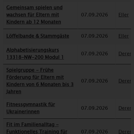
Gemeinsam spielen und
wachsen für Eltern mit
07.09.2026
Eller
Kindern ab 12 Monaten
Löffelbande & Stammgäste
07.09.2026
Eller
Alphabetisierungskurs
07.09.2026
Deren
13318-NW-200 Modul 1
Spielgruppe - Frühe
Förderung für Eltern mit
07.09.2026
Deren
Kindern von 6 Monaten bis 3
Jahren
Fitnessgymnastik für
07.09.2026
Deren
Ukrainerinnen
Fit im Familienalltag -
Funktionelles Training für
07.09.2026
Deren