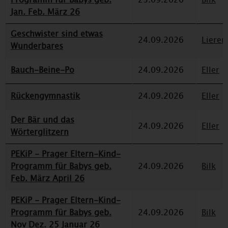
Jan. Feb. März 26
Geschwister sind etwas
24.09.2026
Lieren
Wunderbares
Bauch-Beine-Po
24.09.2026
Eller
Rückengymnastik
24.09.2026
Eller
Der Bär und das
24.09.2026
Eller
Wörterglitzern
PEKiP - Prager Eltern-Kind-
Programm für Babys geb.
24.09.2026
Bilk
Feb. März April 26
PEKiP - Prager Eltern-Kind-
Programm für Babys geb.
24.09.2026
Bilk
Nov Dez. 25 Januar 26