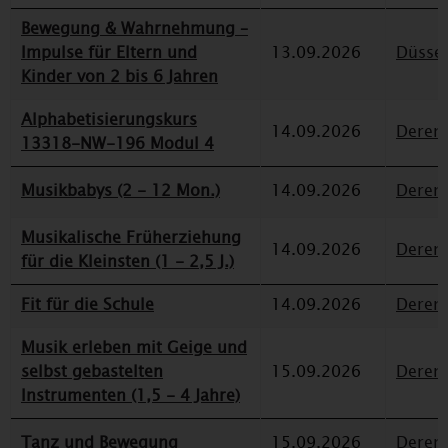
Bewegung & Wahrnehmung –
Impulse für Eltern und
13.09.2026
Düssel
Kinder von 2 bis 6 Jahren
Alphabetisierungskurs
14.09.2026
Deren
13318-NW-196 Modul 4
Musikbabys (2 - 12 Mon.)
14.09.2026
Deren
Musikalische Früherziehung
14.09.2026
Deren
für die Kleinsten (1 - 2,5 J.)
Fit für die Schule
14.09.2026
Deren
Musik erleben mit Geige und
selbst gebastelten
15.09.2026
Deren
Instrumenten (1,5 - 4 Jahre)
Tanz und Bewegung
15.09.2026
Deren