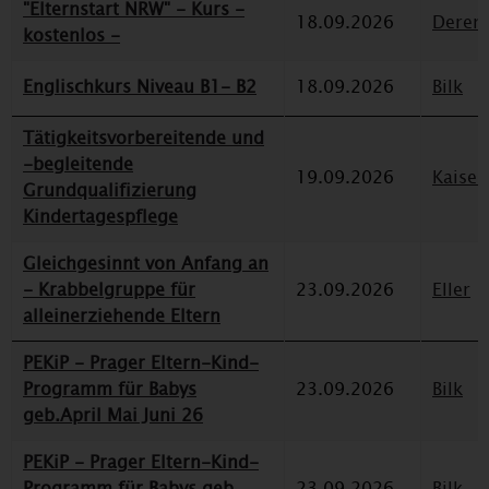
"Elternstart NRW" - Kurs -
18.09.2026
Deren
kostenlos -
Englischkurs Niveau B1- B2
18.09.2026
Bilk
Tätigkeitsvorbereitende und
-begleitende
19.09.2026
Kaiser
Grundqualifizierung
Kindertagespflege
Gleichgesinnt von Anfang an
- Krabbelgruppe für
23.09.2026
Eller
alleinerziehende Eltern
PEKiP - Prager Eltern-Kind-
Programm für Babys
23.09.2026
Bilk
geb.April Mai Juni 26
PEKiP - Prager Eltern-Kind-
Programm für Babys geb.
23.09.2026
Bilk