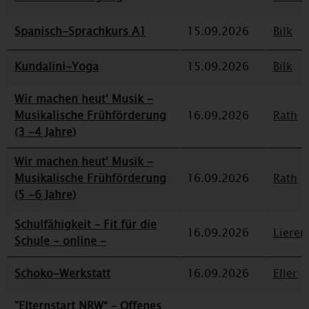
Spanisch-Sprachkurs A1
15.09.2026
Bilk
Kundalini-Yoga
15.09.2026
Bilk
Wir machen heut' Musik -
Musikalische Frühförderung
16.09.2026
Rath
(3 -4 Jahre)
Wir machen heut' Musik -
Musikalische Frühförderung
16.09.2026
Rath
(5 -6 Jahre)
Schulfähigkeit – Fit für die
16.09.2026
Lieren
Schule - online -
Schoko-Werkstatt
16.09.2026
Eller
"Elternstart NRW“ – Offenes