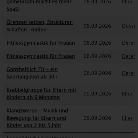
gemeinsam macht es mehr
08.09.2026
Eller
Spaß!
Grenzen setzen, Strukturen
08.09.2026
Düssel
schaffen -online-
Fitnessgymnastik für Frauen
08.09.2026
Deren
Fitnessgymnastik für Frauen
08.09.2026
Deren
Ganzheitlich Fit - ein
08.09.2026
Deren
Sportangebot ab 50+
Krabbelgruppe für Eltern mit
09.09.2026
Eller
Kindern ab 6 Monaten
Klangzwerge - Musik und
Bewegung für Eltern und
09.09.2026
Eller
Kinder von 2 bis 5 Jahr