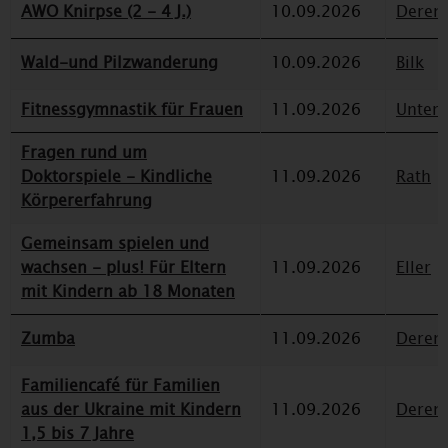
AWO Knirpse (2 - 4 J.)
10.09.2026
Deren
Wald-und Pilzwanderung
10.09.2026
Bilk
Fitnessgymnastik für Frauen
11.09.2026
Unterr
Fragen rund um
Doktorspiele - Kindliche
11.09.2026
Rath
Körpererfahrung
Gemeinsam spielen und
wachsen - plus! Für Eltern
11.09.2026
Eller
mit Kindern ab 18 Monaten
Zumba
11.09.2026
Deren
Familiencafé für Familien
aus der Ukraine mit Kindern
11.09.2026
Deren
1,5 bis 7 Jahre