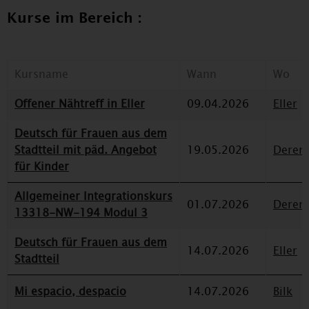
Kurse im Bereich :
Kursname
Wann
Wo
Offener Nähtreff in Eller
09.04.2026
Eller
Deutsch für Frauen aus dem
Stadtteil mit päd. Angebot
19.05.2026
Deren
für Kinder
Allgemeiner Integrationskurs
01.07.2026
Deren
13318-NW-194 Modul 3
Deutsch für Frauen aus dem
14.07.2026
Eller
Stadtteil
Mi espacio, despacio
14.07.2026
Bilk