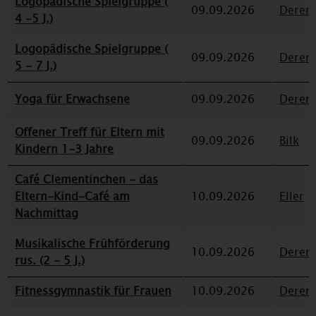
Logopädische Spielgruppe (
09.09.2026
Deren
4 -5 J.)
Logopädische Spielgruppe (
09.09.2026
Deren
5 - 7 J.)
Yoga für Erwachsene
09.09.2026
Deren
Offener Treff für Eltern mit
09.09.2026
Bilk
Kindern 1-3 Jahre
Café Clementinchen - das
Eltern-Kind-Café am
10.09.2026
Eller
Nachmittag
Musikalische Frühförderung
10.09.2026
Deren
rus. (2 - 5 J.)
Fitnessgymnastik für Frauen
10.09.2026
Deren