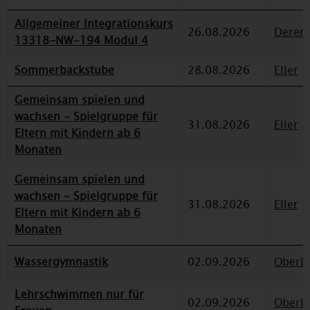
Allgemeiner Integrationskurs
26.08.2026
Deren
13318-NW-194 Modul 4
Sommerbackstube
28.08.2026
Eller
Gemeinsam spielen und
wachsen - Spielgruppe für
31.08.2026
Eller
Eltern mit Kindern ab 6
Monaten
Gemeinsam spielen und
wachsen - Spielgruppe für
31.08.2026
Eller
Eltern mit Kindern ab 6
Monaten
Wassergymnastik
02.09.2026
Oberbi
Lehrschwimmen nur für
02.09.2026
Oberbi