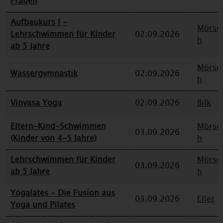
Frauen
Aufbaukurs I -
Mörse
Lehrschwimmen für Kinder
02.09.2026
h
ab 5 Jahre
Mörse
Wassergymnastik
02.09.2026
h
Vinyasa Yoga
02.09.2026
Bilk
Eltern-Kind-Schwimmen
Mörse
03.09.2026
(Kinder von 4-5 Jahre)
h
Lehrschwimmen für Kinder
Mörse
03.09.2026
ab 5 Jahre
h
Yogalates - Die Fusion aus
03.09.2026
Eller
Yoga und Pilates