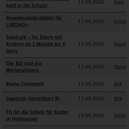
17.09.2026
Rath
bald in die Schule!
Regenbogenkrabbeln für
17.09.2026
Flinge
LSBTIAQ+
Spielcafé - für Eltern mit
Kindern ab 2 Monate bis 6
17.09.2026
Deren
Jahre
Der Bär und das
17.09.2026
Deren
Wörterglitzern
Mama Seelenzeit
17.09.2026
Bilk
Spanisch-Sprachkurs B1
17.09.2026
Bilk
Fit für die Schule für Kinder
18.09.2026
Holth
in Holthausen