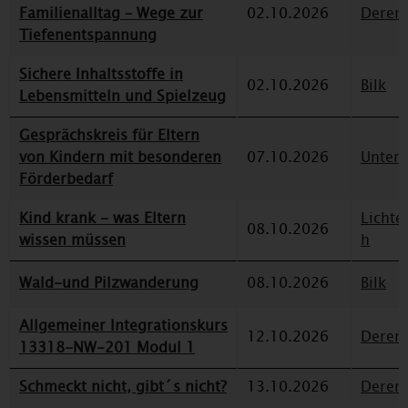
Familienalltag – Wege zur
02.10.2026
Deren
Tiefenentspannung
Sichere Inhaltsstoffe in
02.10.2026
Bilk
Lebensmitteln und Spielzeug
Gesprächskreis für Eltern
von Kindern mit besonderen
07.10.2026
Unterr
Förderbedarf
Kind krank - was Eltern
Lichte
08.10.2026
wissen müssen
h
Wald-und Pilzwanderung
08.10.2026
Bilk
Allgemeiner Integrationskurs
12.10.2026
Deren
13318-NW-201 Modul 1
Schmeckt nicht, gibt´s nicht?
13.10.2026
Deren