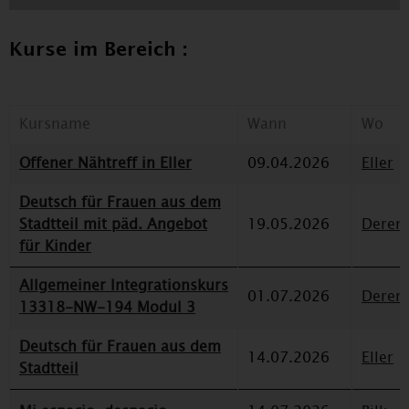
Kurse im Bereich :
Kursname
Wann
Wo
Offener Nähtreff in Eller
09.04.2026
Eller
Deutsch für Frauen aus dem
Stadtteil mit päd. Angebot
19.05.2026
Deren
für Kinder
Allgemeiner Integrationskurs
01.07.2026
Deren
13318-NW-194 Modul 3
Deutsch für Frauen aus dem
14.07.2026
Eller
Stadtteil