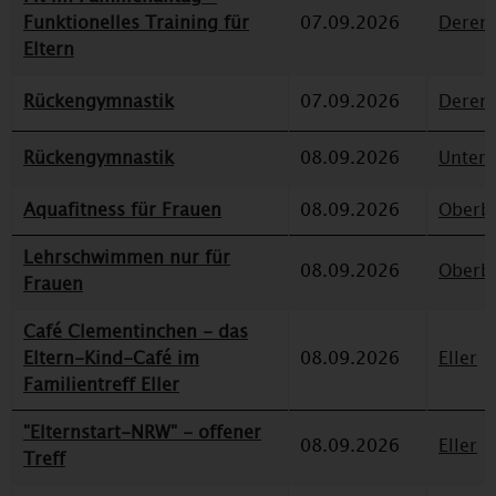
Funktionelles Training für
07.09.2026
Deren
Eltern
Rückengymnastik
07.09.2026
Deren
Rückengymnastik
08.09.2026
Unterr
Aquafitness für Frauen
08.09.2026
Oberbi
Lehrschwimmen nur für
08.09.2026
Oberbi
Frauen
Café Clementinchen - das
Eltern-Kind-Café im
08.09.2026
Eller
Familientreff Eller
"Elternstart-NRW" - offener
08.09.2026
Eller
Treff