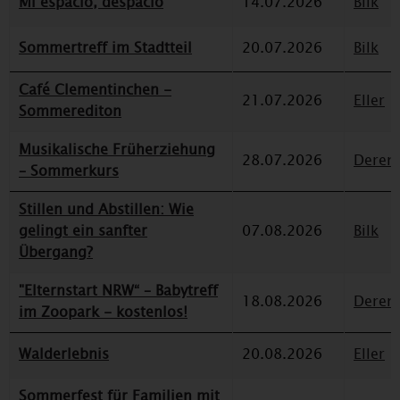
Mi espacio, despacio
14.07.2026
Bilk
Sommertreff im Stadtteil
20.07.2026
Bilk
Café Clementinchen -
21.07.2026
Eller
Sommerediton
Musikalische Früherziehung
28.07.2026
Deren
– Sommerkurs
Stillen und Abstillen: Wie
gelingt ein sanfter
07.08.2026
Bilk
Übergang?
"Elternstart NRW“ – Babytreff
18.08.2026
Deren
im Zoopark - kostenlos!
Walderlebnis
20.08.2026
Eller
Sommerfest für Familien mit