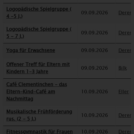
Logopädische Spielgruppe (
09.09.2026
Deren
4 -5 J.)
Logopädische Spielgruppe (
09.09.2026
Deren
5 - 7 J.)
Yoga für Erwachsene
09.09.2026
Deren
Offener Treff für Eltern mit
09.09.2026
Bilk
Kindern 1-3 Jahre
Café Clementinchen - das
Eltern-Kind-Café am
10.09.2026
Eller
Nachmittag
Musikalische Frühförderung
10.09.2026
Deren
rus. (2 - 5 J.)
Fitnessgymnastik für Frauen
10.09.2026
Deren