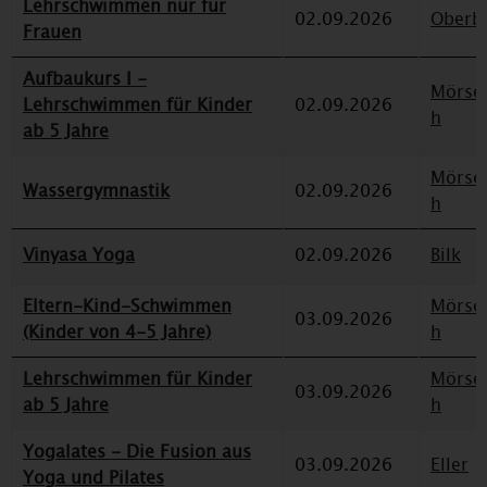
Lehrschwimmen nur für
02.09.2026
Oberbi
Frauen
Aufbaukurs I -
Mörse
Lehrschwimmen für Kinder
02.09.2026
h
ab 5 Jahre
Mörse
Wassergymnastik
02.09.2026
h
Vinyasa Yoga
02.09.2026
Bilk
Eltern-Kind-Schwimmen
Mörse
03.09.2026
(Kinder von 4-5 Jahre)
h
Lehrschwimmen für Kinder
Mörse
03.09.2026
ab 5 Jahre
h
Yogalates - Die Fusion aus
03.09.2026
Eller
Yoga und Pilates