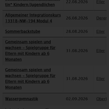
22.08.2026
Eller
tin* Kindern/Jugendlichen
Allgemeiner Integrationskurs
26.08.2026
Deren
13318-NW-194 Modul 4
Sommerbackstube
28.08.2026
Eller
Gemeinsam spielen und
wachsen - Spielgruppe für
31.08.2026
Eller
Eltern mit Kindern ab 6
Monaten
Gemeinsam spielen und
wachsen - Spielgruppe für
31.08.2026
Eller
Eltern mit Kindern ab 6
Monaten
Wassergymnastik
02.09.2026
Oberbi