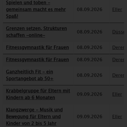
Spielen und toben -
gemeinsam macht es mehr
08.09.2026
Eller
Spaß!
Grenzen setzen, Strukturen
08.09.2026
Düssel
schaffen -online-
Fitnessgymnastik für Frauen
08.09.2026
Deren
Fitnessgymnastik für Frauen
08.09.2026
Deren
Ganzheitlich Fit - ein
08.09.2026
Deren
Sportangebot ab 50+
Krabbelgruppe für Eltern mit
09.09.2026
Eller
Kindern ab 6 Monaten
Klangzwerge - Musik und
Bewegung für Eltern und
09.09.2026
Eller
Kinder von 2 bis 5 Jahr