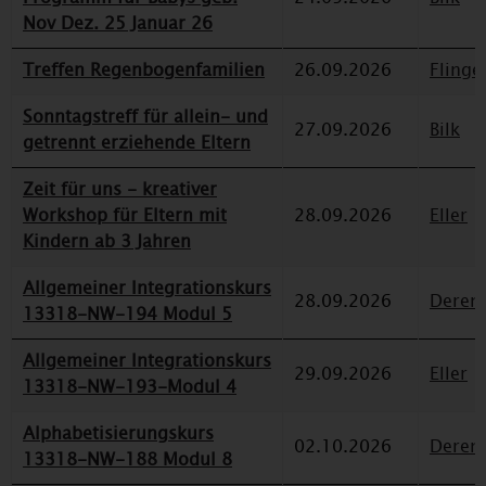
Nov Dez. 25 Januar 26
Treffen Regenbogenfamilien
26.09.2026
Flinge
Sonntagstreff für allein- und
27.09.2026
Bilk
getrennt erziehende Eltern
Zeit für uns - kreativer
Workshop für Eltern mit
28.09.2026
Eller
Kindern ab 3 Jahren
Allgemeiner Integrationskurs
28.09.2026
Deren
13318-NW-194 Modul 5
Allgemeiner Integrationskurs
29.09.2026
Eller
13318-NW-193-Modul 4
Alphabetisierungskurs
02.10.2026
Deren
13318-NW-188 Modul 8