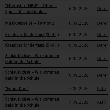
"Elternstart NRW“ – Offenes
16.09.2026
Deren
Spielcafé - kostenlos!
Musikbabys (4 - 18 Mon.)
16.09.2026
Deren
Kreativer Kindertanz (3-4 J.)
16.09.2026
Deren
Kreativer Kindertanz (5-6 J.)
16.09.2026
Deren
Schlaufüchse - Wir kommen
16.09.2026
Deren
bald in die Schule!
Schlaufüchse - Wir kommen
16.09.2026
Deren
bald in die Schule!
"Fit im Kopf"
17.09.2026
Rath
Schlaufüchse - Wir kommen
17.09.2026
Rath
bald in die Schule!