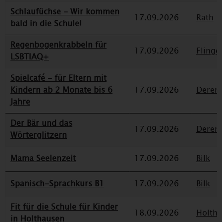
Schlaufüchse - Wir kommen
17.09.2026
Rath
bald in die Schule!
Regenbogenkrabbeln für
17.09.2026
Flinge
LSBTIAQ+
Spielcafé - für Eltern mit
Kindern ab 2 Monate bis 6
17.09.2026
Deren
Jahre
Der Bär und das
17.09.2026
Deren
Wörterglitzern
Mama Seelenzeit
17.09.2026
Bilk
Spanisch-Sprachkurs B1
17.09.2026
Bilk
Fit für die Schule für Kinder
18.09.2026
Holth
in Holthausen