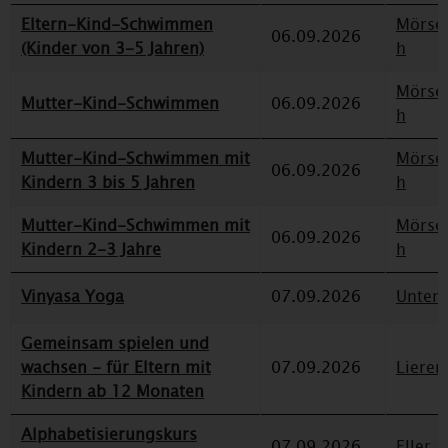
Eltern-Kind-Schwimmen
Mörse
06.09.2026
(Kinder von 3-5 Jahren)
h
Mörse
Mutter-Kind-Schwimmen
06.09.2026
h
Mutter-Kind-Schwimmen mit
Mörse
06.09.2026
Kindern 3 bis 5 Jahren
h
Mutter-Kind-Schwimmen mit
Mörse
06.09.2026
Kindern 2-3 Jahre
h
Vinyasa Yoga
07.09.2026
Unterr
Gemeinsam spielen und
wachsen - für Eltern mit
07.09.2026
Lieren
Kindern ab 12 Monaten
Alphabetisierungskurs
07.09.2026
Eller