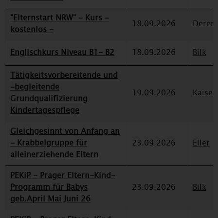
"Elternstart NRW" - Kurs -
18.09.2026
Deren
kostenlos -
Englischkurs Niveau B1- B2
18.09.2026
Bilk
Tätigkeitsvorbereitende und
-begleitende
19.09.2026
Kaiser
Grundqualifizierung
Kindertagespflege
Gleichgesinnt von Anfang an
- Krabbelgruppe für
23.09.2026
Eller
alleinerziehende Eltern
PEKiP - Prager Eltern-Kind-
Programm für Babys
23.09.2026
Bilk
geb.April Mai Juni 26