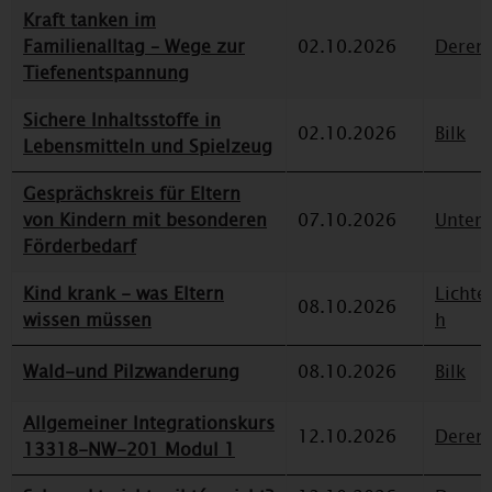
Kraft tanken im
Familienalltag – Wege zur
02.10.2026
Deren
Tiefenentspannung
Sichere Inhaltsstoffe in
02.10.2026
Bilk
Lebensmitteln und Spielzeug
Gesprächskreis für Eltern
von Kindern mit besonderen
07.10.2026
Unterr
Förderbedarf
Kind krank - was Eltern
Lichte
08.10.2026
wissen müssen
h
Wald-und Pilzwanderung
08.10.2026
Bilk
Allgemeiner Integrationskurs
12.10.2026
Deren
13318-NW-201 Modul 1