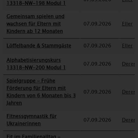
13318-NW-198 Modul 1
Gemeinsam spielen und
wachsen für Eltern mit
07.09.2026
Eller
Kindern ab 12 Monaten
Löffelbande & Stammgäste
07.09.2026
Eller
Alphabetisierungskurs
07.09.2026
Deren
13318-NW-200 Modul 1
Spielgruppe - Frühe
Förderung für Eltern mit
07.09.2026
Deren
Kindern von 6 Monaten bis 3
Jahren
Fitnessgymnastik für
07.09.2026
Deren
Ukrainerinnen
Fit im Familienalltag -