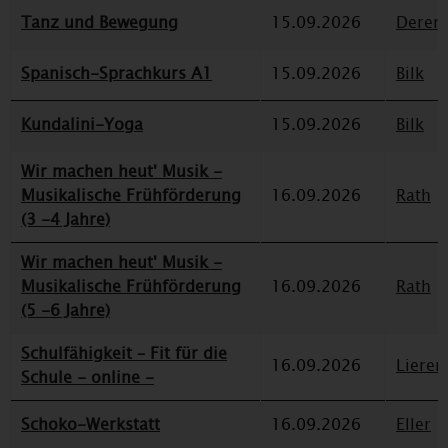
Tanz und Bewegung
15.09.2026
Deren
Spanisch-Sprachkurs A1
15.09.2026
Bilk
Kundalini-Yoga
15.09.2026
Bilk
Wir machen heut' Musik -
Musikalische Frühförderung
16.09.2026
Rath
(3 -4 Jahre)
Wir machen heut' Musik -
Musikalische Frühförderung
16.09.2026
Rath
(5 -6 Jahre)
Schulfähigkeit – Fit für die
16.09.2026
Lieren
Schule - online -
Schoko-Werkstatt
16.09.2026
Eller