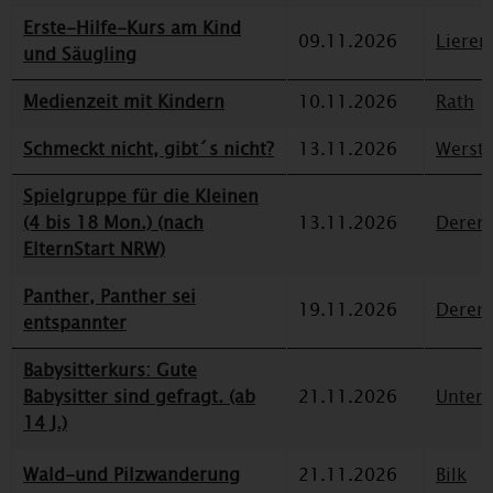
Erste-Hilfe-Kurs am Kind
09.11.2026
Lieren
und Säugling
Medienzeit mit Kindern
10.11.2026
Rath
Schmeckt nicht, gibt´s nicht?
13.11.2026
Werst
Spielgruppe für die Kleinen
(4 bis 18 Mon.) (nach
13.11.2026
Deren
ElternStart NRW)
Panther, Panther sei
19.11.2026
Deren
entspannter
Babysitterkurs: Gute
Babysitter sind gefragt. (ab
21.11.2026
Unterr
14 J.)
Wald-und Pilzwanderung
21.11.2026
Bilk