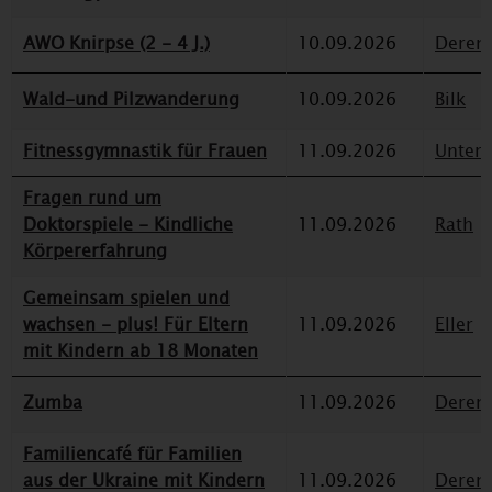
AWO Knirpse (2 - 4 J.)
10.09.2026
Deren
Wald-und Pilzwanderung
10.09.2026
Bilk
Fitnessgymnastik für Frauen
11.09.2026
Unterr
Fragen rund um
Doktorspiele - Kindliche
11.09.2026
Rath
Körpererfahrung
Gemeinsam spielen und
wachsen - plus! Für Eltern
11.09.2026
Eller
mit Kindern ab 18 Monaten
Zumba
11.09.2026
Deren
Familiencafé für Familien
aus der Ukraine mit Kindern
11.09.2026
Deren