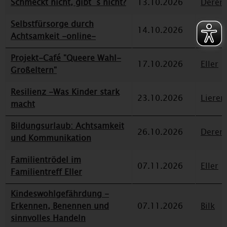
Schmeckt nicht, gibt´s nicht?
13.10.2026
Deren
Selbstfürsorge durch
14.10.2026
Düssel
Achtsamkeit -online-
Projekt-Café "Queere Wahl-
17.10.2026
Eller
Großeltern"
Resilienz -Was Kinder stark
23.10.2026
Lieren
macht
Bildungsurlaub: Achtsamkeit
26.10.2026
Deren
und Kommunikation
Familientrödel im
07.11.2026
Eller
Familientreff Eller
Kindeswohlgefährdung -
Erkennen, Benennen und
07.11.2026
Bilk
sinnvolles Handeln