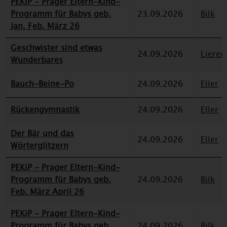
PEKiP - Prager Eltern-Kind-
Programm für Babys geb.
23.09.2026
Bilk
Jan. Feb. März 26
Geschwister sind etwas
24.09.2026
Lieren
Wunderbares
Bauch-Beine-Po
24.09.2026
Eller
Rückengymnastik
24.09.2026
Eller
Der Bär und das
24.09.2026
Eller
Wörterglitzern
PEKiP - Prager Eltern-Kind-
Programm für Babys geb.
24.09.2026
Bilk
Feb. März April 26
PEKiP - Prager Eltern-Kind-
Programm für Babys geb.
24.09.2026
Bilk