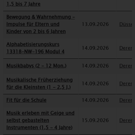
1,5 bis 7 Jahre
Bewegung & Wahrnehmung –
Impulse für Eltern und
13.09.2026
Düssel
Kinder von 2 bis 6 Jahren
Alphabetisierungskurs
14.09.2026
Deren
13318-NW-196 Modul 4
Musikbabys (2 - 12 Mon.)
14.09.2026
Deren
Musikalische Früherziehung
14.09.2026
Deren
für die Kleinsten (1 - 2,5 J.)
Fit für die Schule
14.09.2026
Deren
Musik erleben mit Geige und
selbst gebastelten
15.09.2026
Deren
Instrumenten (1,5 - 4 Jahre)