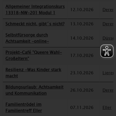
Allgemeiner Integrationskurs
12.10.2026
Deren
13318-NW-201 Modul 1
Schmeckt nicht, gibt´s nicht?
13.10.2026
Deren
Selbstfürsorge durch
14.10.2026
Düssel
Achtsamkeit -online-
Projekt-Café "Queere Wahl-
17.10.2026
Eller
Großeltern"
Resilienz -Was Kinder stark
23.10.2026
Lieren
macht
Bildungsurlaub: Achtsamkeit
26.10.2026
Deren
und Kommunikation
Familientrödel im
07.11.2026
Eller
Familientreff Eller