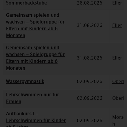
Sommerbackstube
28.08.2026
Eller
Gemeinsam spielen und
wachsen - Spielgruppe für
31.08.2026
Eller
Eltern mit Kindern ab 6
Monaten
Gemeinsam spielen und
wachsen - Spielgruppe für
31.08.2026
Eller
Eltern mit Kindern ab 6
Monaten
Wassergymnastik
02.09.2026
Oberbi
Lehrschwimmen nur für
02.09.2026
Oberbi
Frauen
Aufbaukurs I -
Mörse
Lehrschwimmen für Kinder
02.09.2026
h