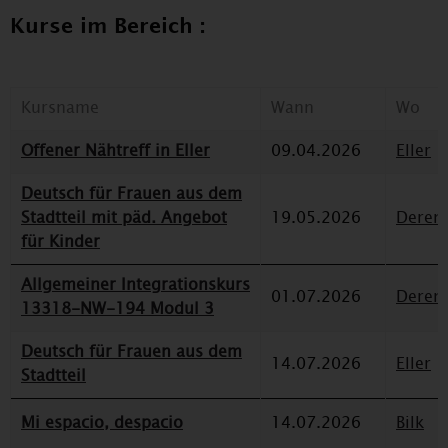
Kurse im Bereich :
Kursname
Wann
Wo
Offener Nähtreff in Eller
09.04.2026
Eller
Deutsch für Frauen aus dem
Stadtteil mit päd. Angebot
19.05.2026
Deren
für Kinder
Allgemeiner Integrationskurs
01.07.2026
Deren
13318-NW-194 Modul 3
Deutsch für Frauen aus dem
14.07.2026
Eller
Stadtteil
Mi espacio, despacio
14.07.2026
Bilk