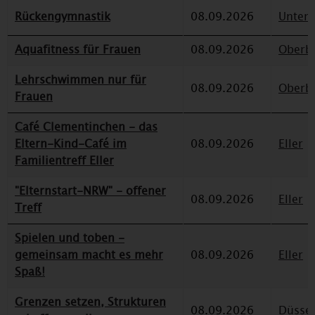
Rückengymnastik
08.09.2026
Unterr
Aquafitness für Frauen
08.09.2026
Oberbi
Lehrschwimmen nur für
08.09.2026
Oberbi
Frauen
Café Clementinchen - das
Eltern-Kind-Café im
08.09.2026
Eller
Familientreff Eller
"Elternstart-NRW" - offener
08.09.2026
Eller
Treff
Spielen und toben -
gemeinsam macht es mehr
08.09.2026
Eller
Spaß!
Grenzen setzen, Strukturen
08.09.2026
Düssel