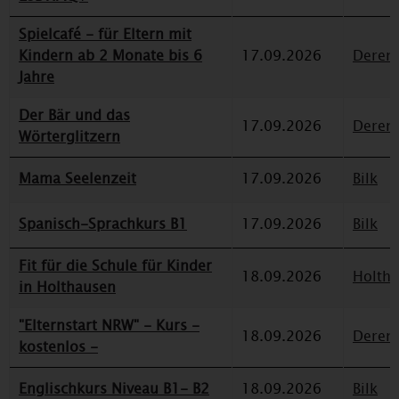
Spielcafé - für Eltern mit
Kindern ab 2 Monate bis 6
17.09.2026
Deren
Jahre
Der Bär und das
17.09.2026
Deren
Wörterglitzern
Mama Seelenzeit
17.09.2026
Bilk
Spanisch-Sprachkurs B1
17.09.2026
Bilk
Fit für die Schule für Kinder
18.09.2026
Holth
in Holthausen
"Elternstart NRW" - Kurs -
18.09.2026
Deren
kostenlos -
Englischkurs Niveau B1- B2
18.09.2026
Bilk