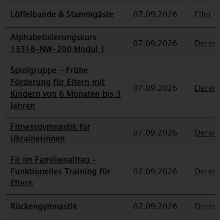
Löffelbande & Stammgäste
07.09.2026
Eller
Alphabetisierungskurs
07.09.2026
Deren
13318-NW-200 Modul 1
Spielgruppe - Frühe
Förderung für Eltern mit
07.09.2026
Deren
Kindern von 6 Monaten bis 3
Jahren
Fitnessgymnastik für
07.09.2026
Deren
Ukrainerinnen
Fit im Familienalltag -
Funktionelles Training für
07.09.2026
Deren
Eltern
Rückengymnastik
07.09.2026
Deren