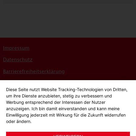
Impressum
Datenschutz
Barrierefreiheitserklärung
Sitemap
Diese Seite nutzt Website Tracking-Technologien von Dritten,
Bildnachweise
um ihre Dienste anzubieten, stetig zu verbessern und
Werbung entsprechend der Interessen der Nutzer
Hinweisgeber*innensystem
anzuzeigen. Ich bin damit einverstanden und kann meine
Einwilligung jederzeit mit Wirkung für die Zukunft widerrufen
Cookie-Einstellungen
oder ändern.