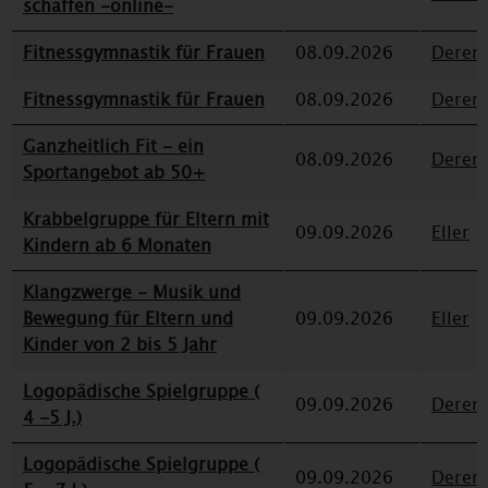
schaffen -online-
Fitnessgymnastik für Frauen
08.09.2026
Deren
Fitnessgymnastik für Frauen
08.09.2026
Deren
Ganzheitlich Fit - ein
08.09.2026
Deren
Sportangebot ab 50+
Krabbelgruppe für Eltern mit
09.09.2026
Eller
Kindern ab 6 Monaten
Klangzwerge - Musik und
Bewegung für Eltern und
09.09.2026
Eller
Kinder von 2 bis 5 Jahr
Logopädische Spielgruppe (
09.09.2026
Deren
4 -5 J.)
Logopädische Spielgruppe (
09.09.2026
Deren