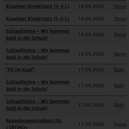
Kreativer Kindertanz (3-4 J.)
16.09.2026
Deren
Kreativer Kindertanz (5-6 J.)
16.09.2026
Deren
Schlaufüchse - Wir kommen
16.09.2026
Deren
bald in die Schule!
Schlaufüchse - Wir kommen
16.09.2026
Deren
bald in die Schule!
"Fit im Kopf"
17.09.2026
Rath
Schlaufüchse - Wir kommen
17.09.2026
Rath
bald in die Schule!
Schlaufüchse - Wir kommen
17.09.2026
Rath
bald in die Schule!
Regenbogenkrabbeln für
17.09.2026
Flinge
LSBTIAQ+