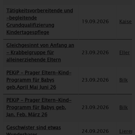
Tätigkeitsvorbereitende und
-begleitende
19.09.2026
Kaiser
Grundqualifizierung
Kindertagespflege
Gleichgesinnt von Anfang an
- Krabbelgruppe für
23.09.2026
Eller
alleinerziehende Eltern
PEKiP - Prager Eltern-Kind-
Programm für Babys
23.09.2026
Bilk
geb.April Mai Juni 26
PEKiP - Prager Eltern-Kind-
Programm für Babys geb.
23.09.2026
Bilk
Jan. Feb. März 26
Geschwister sind etwas
24.09.2026
Lieren
Wunderbares