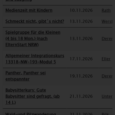
Medienzeit mit Kindern
10.11.2026
Rath
Schmeckt nicht, gibt´s nicht?
13.11.2026
Werst
Spielgruppe für die Kleinen
(4 bis 18 Mon.) (nach
13.11.2026
Deren
ElternStart NRW)
Allgemeiner Integrationskurs
17.11.2026
Eller
13318-NW-193-Modul 5
Panther, Panther sei
19.11.2026
Deren
entspannter
Babysitterkurs: Gute
Babysitter sind gefragt. (ab
21.11.2026
Unterr
14 J.)
Wald-und Pilzwanderung
21.11.2026
Bilk