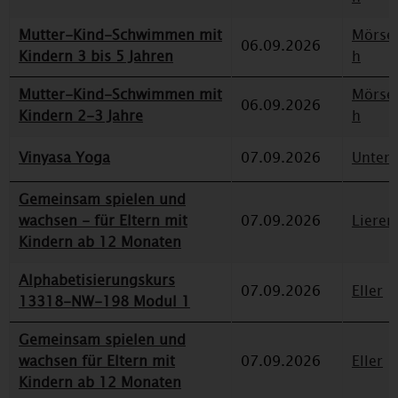
Mutter-Kind-Schwimmen mit
Mörse
06.09.2026
Kindern 3 bis 5 Jahren
h
Mutter-Kind-Schwimmen mit
Mörse
06.09.2026
Kindern 2-3 Jahre
h
Vinyasa Yoga
07.09.2026
Unterr
Gemeinsam spielen und
wachsen - für Eltern mit
07.09.2026
Lieren
Kindern ab 12 Monaten
Alphabetisierungskurs
07.09.2026
Eller
13318-NW-198 Modul 1
Gemeinsam spielen und
wachsen für Eltern mit
07.09.2026
Eller
Kindern ab 12 Monaten