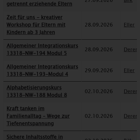
27.09.2026
Bilk
getrennt erziehende Eltern
Zeit für uns - kreativer
Workshop für Eltern mit
28.09.2026
Eller
Kindern ab 3 Jahren
Allgemeiner Integrationskurs
28.09.2026
Deren
13318-NW-194 Modul 5
Allgemeiner Integrationskurs
29.09.2026
Eller
13318-NW-193-Modul 4
Alphabetisierungskurs
02.10.2026
Deren
13318-NW-188 Modul 8
Kraft tanken im
Familienalltag – Wege zur
02.10.2026
Deren
Tiefenentspannung
Sichere Inhaltsstoffe in