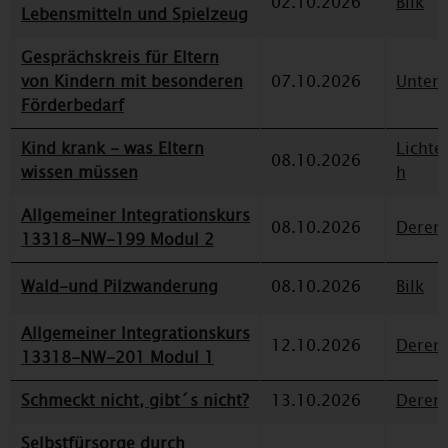
02.10.2026
Bilk
Lebensmitteln und Spielzeug
Gesprächskreis für Eltern
von Kindern mit besonderen
07.10.2026
Unterr
Förderbedarf
Kind krank - was Eltern
Lichte
08.10.2026
wissen müssen
h
Allgemeiner Integrationskurs
08.10.2026
Deren
13318-NW-199 Modul 2
Wald-und Pilzwanderung
08.10.2026
Bilk
Allgemeiner Integrationskurs
12.10.2026
Deren
13318-NW-201 Modul 1
Schmeckt nicht, gibt´s nicht?
13.10.2026
Deren
Selbstfürsorge durch