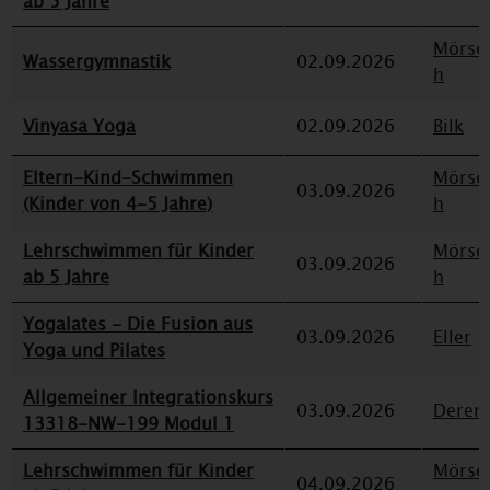
ab 5 Jahre
Mörse
Wassergymnastik
02.09.2026
h
Vinyasa Yoga
02.09.2026
Bilk
Eltern-Kind-Schwimmen
Mörse
03.09.2026
(Kinder von 4-5 Jahre)
h
Lehrschwimmen für Kinder
Mörse
03.09.2026
ab 5 Jahre
h
Yogalates - Die Fusion aus
03.09.2026
Eller
Yoga und Pilates
Allgemeiner Integrationskurs
03.09.2026
Deren
13318-NW-199 Modul 1
Lehrschwimmen für Kinder
Mörse
04.09.2026