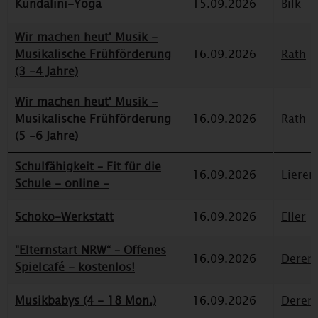
Kundalini-Yoga
15.09.2026
Bilk
Wir machen heut' Musik -
Musikalische Frühförderung
16.09.2026
Rath
(3 -4 Jahre)
Wir machen heut' Musik -
Musikalische Frühförderung
16.09.2026
Rath
(5 -6 Jahre)
Schulfähigkeit – Fit für die
16.09.2026
Lieren
Schule - online -
Schoko-Werkstatt
16.09.2026
Eller
"Elternstart NRW“ – Offenes
16.09.2026
Deren
Spielcafé - kostenlos!
Musikbabys (4 - 18 Mon.)
16.09.2026
Deren