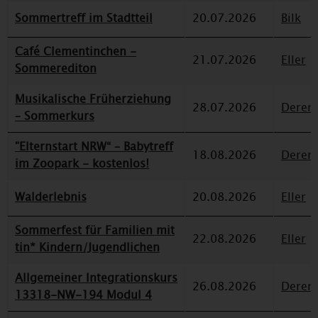
Sommertreff im Stadtteil
20.07.2026
Bilk
Café Clementinchen -
21.07.2026
Eller
Sommerediton
Musikalische Früherziehung
28.07.2026
Deren
– Sommerkurs
"Elternstart NRW“ – Babytreff
18.08.2026
Deren
im Zoopark - kostenlos!
Walderlebnis
20.08.2026
Eller
Sommerfest für Familien mit
22.08.2026
Eller
tin* Kindern/Jugendlichen
Allgemeiner Integrationskurs
26.08.2026
Deren
13318-NW-194 Modul 4