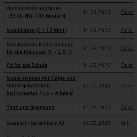
Alphabetisierungskurs
14.09.2026
Deren
13318-NW-196 Modul 4
Musikbabys (2 - 12 Mon.)
14.09.2026
Deren
Musikalische Früherziehung
14.09.2026
Deren
für die Kleinsten (1 - 2,5 J.)
Fit für die Schule
14.09.2026
Deren
Musik erleben mit Geige und
selbst gebastelten
15.09.2026
Deren
Instrumenten (1,5 - 4 Jahre)
Tanz und Bewegung
15.09.2026
Deren
Spanisch-Sprachkurs A1
15.09.2026
Bilk