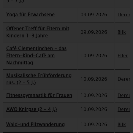
5 - 7 J.)
Yoga für Erwachsene
09.09.2026
Deren
Offener Treff für Eltern mit
09.09.2026
Bilk
Kindern 1-3 Jahre
Café Clementinchen - das
Eltern-Kind-Café am
10.09.2026
Eller
Nachmittag
Musikalische Frühförderung
10.09.2026
Deren
rus. (2 - 5 J.)
Fitnessgymnastik für Frauen
10.09.2026
Deren
AWO Knirpse (2 - 4 J.)
10.09.2026
Deren
Wald-und Pilzwanderung
10.09.2026
Bilk