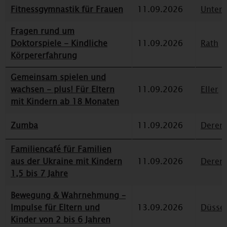
Fitnessgymnastik für Frauen
11.09.2026
Unterr
Fragen rund um
Doktorspiele - Kindliche
11.09.2026
Rath
Körpererfahrung
Gemeinsam spielen und
wachsen - plus! Für Eltern
11.09.2026
Eller
mit Kindern ab 18 Monaten
Zumba
11.09.2026
Deren
Familiencafé für Familien
aus der Ukraine mit Kindern
11.09.2026
Deren
1,5 bis 7 Jahre
Bewegung & Wahrnehmung –
Impulse für Eltern und
13.09.2026
Düssel
Kinder von 2 bis 6 Jahren