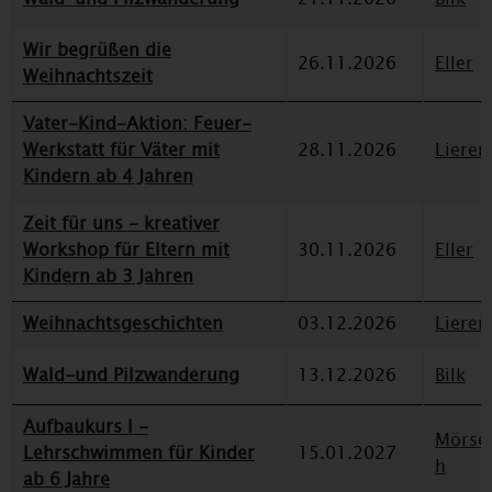
Wir begrüßen die
26.11.2026
Eller
Weihnachtszeit
Vater-Kind-Aktion: Feuer-
Werkstatt für Väter mit
28.11.2026
Lieren
Kindern ab 4 Jahren
Zeit für uns - kreativer
Workshop für Eltern mit
30.11.2026
Eller
Kindern ab 3 Jahren
Weihnachtsgeschichten
03.12.2026
Lieren
Wald-und Pilzwanderung
13.12.2026
Bilk
Aufbaukurs I -
Mörse
Lehrschwimmen für Kinder
15.01.2027
h
ab 6 Jahre