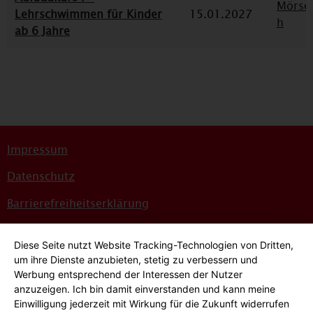
Mörse
Lehrschwimmen für Kinder
15.01.2027
h
ab 6 Jahre
Impressum
Datenschutz
Barrierefreiheitserklärung
Sitemap
Diese Seite nutzt Website Tracking-Technologien von Dritten,
Bildnachweise
um ihre Dienste anzubieten, stetig zu verbessern und
Werbung entsprechend der Interessen der Nutzer
Hinweisgeber*innensystem
anzuzeigen. Ich bin damit einverstanden und kann meine
Einwilligung jederzeit mit Wirkung für die Zukunft widerrufen
Cookie-Einstellungen