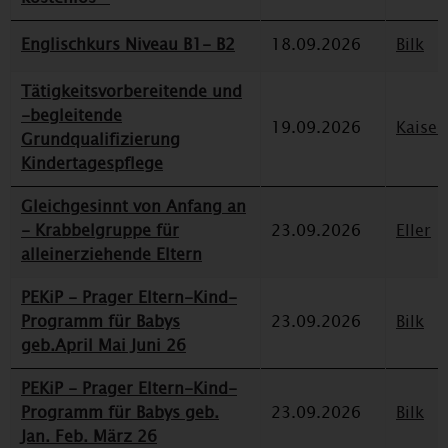
Englischkurs Niveau B1- B2
18.09.2026
Bilk
Tätigkeitsvorbereitende und
-begleitende
19.09.2026
Kaiser
Grundqualifizierung
Kindertagespflege
Gleichgesinnt von Anfang an
- Krabbelgruppe für
23.09.2026
Eller
alleinerziehende Eltern
PEKiP - Prager Eltern-Kind-
Programm für Babys
23.09.2026
Bilk
geb.April Mai Juni 26
PEKiP - Prager Eltern-Kind-
Programm für Babys geb.
23.09.2026
Bilk
Jan. Feb. März 26