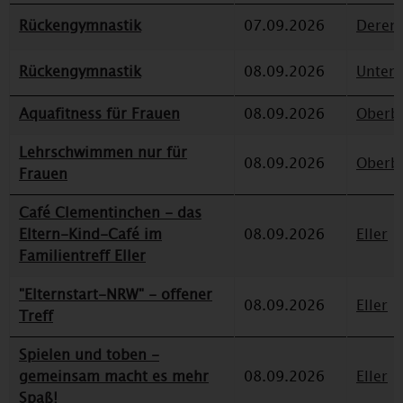
Rückengymnastik
07.09.2026
Deren
Rückengymnastik
08.09.2026
Unterr
Aquafitness für Frauen
08.09.2026
Oberbi
Lehrschwimmen nur für
08.09.2026
Oberbi
Frauen
Café Clementinchen - das
Eltern-Kind-Café im
08.09.2026
Eller
Familientreff Eller
"Elternstart-NRW" - offener
08.09.2026
Eller
Treff
Spielen und toben -
gemeinsam macht es mehr
08.09.2026
Eller
Spaß!