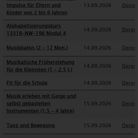
Impulse für Eltern und
13.09.2026
Düssel
Kinder von 2 bis 6 Jahren
Alphabetisierungskurs
14.09.2026
Deren
13318-NW-196 Modul 4
Musikbabys (2 - 12 Mon.)
14.09.2026
Deren
Musikalische Früherziehung
14.09.2026
Deren
für die Kleinsten (1 - 2,5 J.)
Fit für die Schule
14.09.2026
Deren
Musik erleben mit Geige und
selbst gebastelten
15.09.2026
Deren
Instrumenten (1,5 - 4 Jahre)
Tanz und Bewegung
15.09.2026
Deren