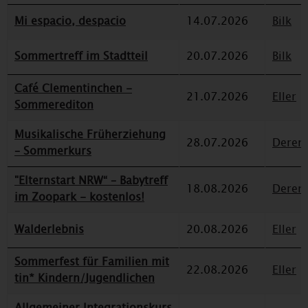
Mi espacio, despacio
14.07.2026
Bilk
Sommertreff im Stadtteil
20.07.2026
Bilk
Café Clementinchen -
21.07.2026
Eller
Sommerediton
Musikalische Früherziehung
28.07.2026
Deren
– Sommerkurs
"Elternstart NRW“ – Babytreff
18.08.2026
Deren
im Zoopark - kostenlos!
Walderlebnis
20.08.2026
Eller
Sommerfest für Familien mit
22.08.2026
Eller
tin* Kindern/Jugendlichen
Allgemeiner Integrationskurs