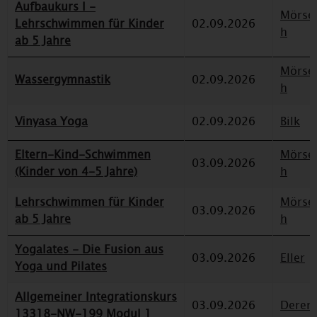
Aufbaukurs I -
Mörse
Lehrschwimmen für Kinder
02.09.2026
h
ab 5 Jahre
Mörse
Wassergymnastik
02.09.2026
h
Vinyasa Yoga
02.09.2026
Bilk
Eltern-Kind-Schwimmen
Mörse
03.09.2026
(Kinder von 4-5 Jahre)
h
Lehrschwimmen für Kinder
Mörse
03.09.2026
ab 5 Jahre
h
Yogalates - Die Fusion aus
03.09.2026
Eller
Yoga und Pilates
Allgemeiner Integrationskurs
03.09.2026
Deren
13318-NW-199 Modul 1