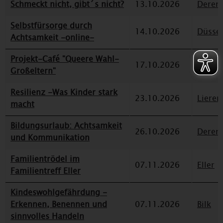
Schmeckt nicht, gibt´s nicht?
13.10.2026
Deren
Selbstfürsorge durch
14.10.2026
Düssel
Achtsamkeit -online-
Projekt-Café "Queere Wahl-
17.10.2026
Eller
Großeltern"
Resilienz -Was Kinder stark
23.10.2026
Lieren
macht
Bildungsurlaub: Achtsamkeit
26.10.2026
Deren
und Kommunikation
Familientrödel im
07.11.2026
Eller
Familientreff Eller
Kindeswohlgefährdung -
Erkennen, Benennen und
07.11.2026
Bilk
sinnvolles Handeln