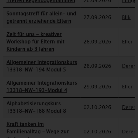
Treffen Regenbogenfamilien
26.09.2026
Flinge
Sonntagstreff für allein- und
27.09.2026
Bilk
getrennt erziehende Eltern
Zeit für uns - kreativer
Workshop für Eltern mit
28.09.2026
Eller
Kindern ab 3 Jahren
Allgemeiner Integrationskurs
28.09.2026
Deren
13318-NW-194 Modul 5
Allgemeiner Integrationskurs
29.09.2026
Eller
13318-NW-193-Modul 4
Alphabetisierungskurs
02.10.2026
Deren
13318-NW-188 Modul 8
Kraft tanken im
Familienalltag – Wege zur
02.10.2026
Deren