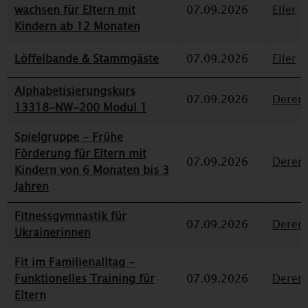
wachsen für Eltern mit
07.09.2026
Eller
Kindern ab 12 Monaten
Löffelbande & Stammgäste
07.09.2026
Eller
Alphabetisierungskurs
07.09.2026
Deren
13318-NW-200 Modul 1
Spielgruppe - Frühe
Förderung für Eltern mit
07.09.2026
Deren
Kindern von 6 Monaten bis 3
Jahren
Fitnessgymnastik für
07.09.2026
Deren
Ukrainerinnen
Fit im Familienalltag -
Funktionelles Training für
07.09.2026
Deren
Eltern