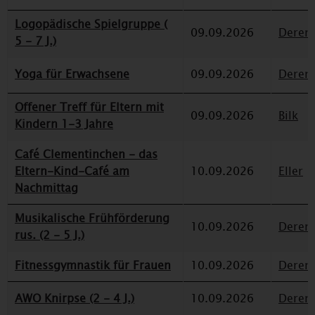
Logopädische Spielgruppe (
09.09.2026
Deren
5 - 7 J.)
Yoga für Erwachsene
09.09.2026
Deren
Offener Treff für Eltern mit
09.09.2026
Bilk
Kindern 1-3 Jahre
Café Clementinchen - das
Eltern-Kind-Café am
10.09.2026
Eller
Nachmittag
Musikalische Frühförderung
10.09.2026
Deren
rus. (2 - 5 J.)
Fitnessgymnastik für Frauen
10.09.2026
Deren
AWO Knirpse (2 - 4 J.)
10.09.2026
Deren