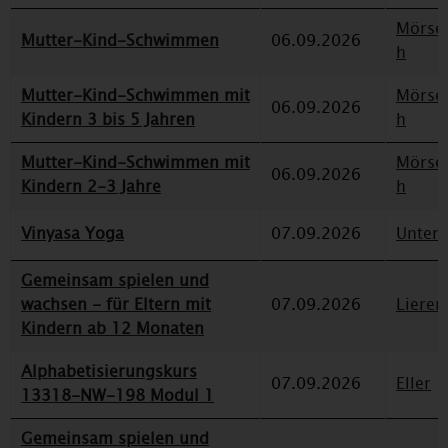
Mörse
Mutter-Kind-Schwimmen
06.09.2026
h
Mutter-Kind-Schwimmen mit
Mörse
06.09.2026
Kindern 3 bis 5 Jahren
h
Mutter-Kind-Schwimmen mit
Mörse
06.09.2026
Kindern 2-3 Jahre
h
Vinyasa Yoga
07.09.2026
Unterr
Gemeinsam spielen und
wachsen - für Eltern mit
07.09.2026
Lieren
Kindern ab 12 Monaten
Alphabetisierungskurs
07.09.2026
Eller
13318-NW-198 Modul 1
Gemeinsam spielen und