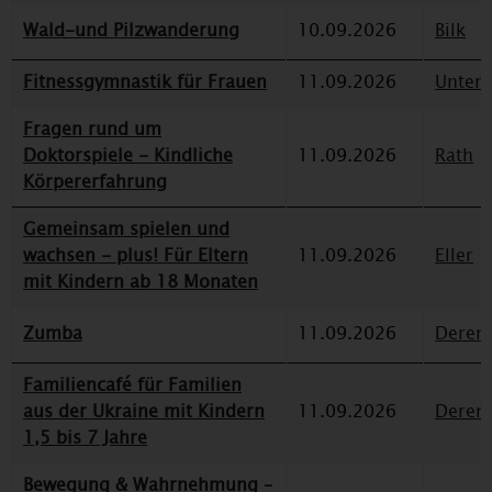
Wald-und Pilzwanderung
10.09.2026
Bilk
Fitnessgymnastik für Frauen
11.09.2026
Unterr
Fragen rund um
Doktorspiele - Kindliche
11.09.2026
Rath
Körpererfahrung
Gemeinsam spielen und
wachsen - plus! Für Eltern
11.09.2026
Eller
mit Kindern ab 18 Monaten
Zumba
11.09.2026
Deren
Familiencafé für Familien
aus der Ukraine mit Kindern
11.09.2026
Deren
1,5 bis 7 Jahre
Bewegung & Wahrnehmung –