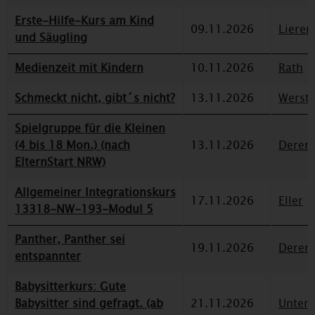
Erste-Hilfe-Kurs am Kind
09.11.2026
Lieren
und Säugling
Medienzeit mit Kindern
10.11.2026
Rath
Schmeckt nicht, gibt´s nicht?
13.11.2026
Werst
Spielgruppe für die Kleinen
(4 bis 18 Mon.) (nach
13.11.2026
Deren
ElternStart NRW)
Allgemeiner Integrationskurs
17.11.2026
Eller
13318-NW-193-Modul 5
Panther, Panther sei
19.11.2026
Deren
entspannter
Babysitterkurs: Gute
Babysitter sind gefragt. (ab
21.11.2026
Unterr