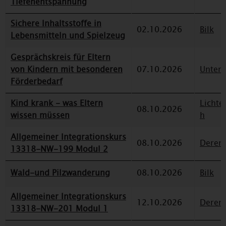
Tiefenentspannung
Sichere Inhaltsstoffe in
02.10.2026
Bilk
Lebensmitteln und Spielzeug
Gesprächskreis für Eltern
von Kindern mit besonderen
07.10.2026
Unterr
Förderbedarf
Kind krank - was Eltern
Lichte
08.10.2026
wissen müssen
h
Allgemeiner Integrationskurs
08.10.2026
Deren
13318-NW-199 Modul 2
Wald-und Pilzwanderung
08.10.2026
Bilk
Allgemeiner Integrationskurs
12.10.2026
Deren
13318-NW-201 Modul 1