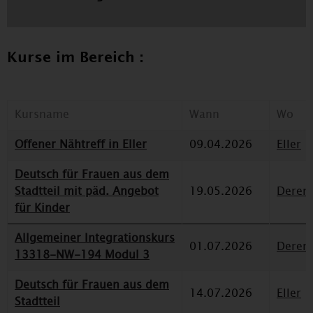
Kurse im Bereich :
Kursname
Wann
Wo
Offener Nähtreff in Eller
09.04.2026
Eller
Deutsch für Frauen aus dem
Stadtteil mit päd. Angebot
19.05.2026
Deren
für Kinder
Allgemeiner Integrationskurs
01.07.2026
Deren
13318-NW-194 Modul 3
Deutsch für Frauen aus dem
14.07.2026
Eller
Stadtteil