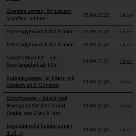
Grenzen setzen, Strukturen
08.09.2026
Düssel
schaffen -online-
Fitnessgymnastik für Frauen
08.09.2026
Deren
Fitnessgymnastik für Frauen
08.09.2026
Deren
Ganzheitlich Fit - ein
08.09.2026
Deren
Sportangebot ab 50+
Krabbelgruppe für Eltern mit
09.09.2026
Eller
Kindern ab 6 Monaten
Klangzwerge - Musik und
Bewegung für Eltern und
09.09.2026
Eller
Kinder von 2 bis 5 Jahr
Logopädische Spielgruppe (
09.09.2026
Deren
4 -5 J.)