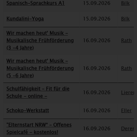
Spanisch-Sprachkurs A1
15.09.2026
Bilk
Kundalini-Yoga
15.09.2026
Bilk
Wir machen heut' Musik -
Musikalische Frühförderung
16.09.2026
Rath
(3 -4 Jahre)
Wir machen heut' Musik -
Musikalische Frühförderung
16.09.2026
Rath
(5 -6 Jahre)
Schulfähigkeit – Fit für die
16.09.2026
Lieren
Schule - online -
Schoko-Werkstatt
16.09.2026
Eller
"Elternstart NRW“ – Offenes
16.09.2026
Deren
Spielcafé - kostenlos!