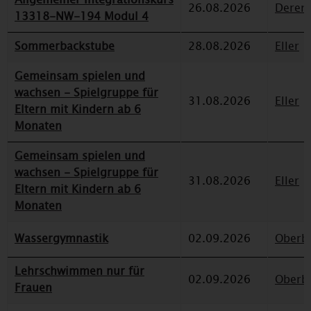
26.08.2026
Deren
13318-NW-194 Modul 4
Sommerbackstube
28.08.2026
Eller
Gemeinsam spielen und
wachsen - Spielgruppe für
31.08.2026
Eller
Eltern mit Kindern ab 6
Monaten
Gemeinsam spielen und
wachsen - Spielgruppe für
31.08.2026
Eller
Eltern mit Kindern ab 6
Monaten
Wassergymnastik
02.09.2026
Oberbi
Lehrschwimmen nur für
02.09.2026
Oberbi
Frauen