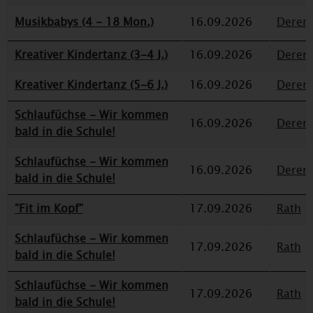
Musikbabys (4 - 18 Mon.)
16.09.2026
Deren
Kreativer Kindertanz (3-4 J.)
16.09.2026
Deren
Kreativer Kindertanz (5-6 J.)
16.09.2026
Deren
Schlaufüchse - Wir kommen
16.09.2026
Deren
bald in die Schule!
Schlaufüchse - Wir kommen
16.09.2026
Deren
bald in die Schule!
"Fit im Kopf"
17.09.2026
Rath
Schlaufüchse - Wir kommen
17.09.2026
Rath
bald in die Schule!
Schlaufüchse - Wir kommen
17.09.2026
Rath
bald in die Schule!