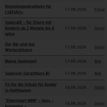
Regenbogenkrabbeln für
17.09.2026
Flinge
LSBTIAQ+
Spielcafé - für Eltern mit
Kindern ab 2 Monate bis 6
17.09.2026
Deren
Jahre
Der Bär und das
17.09.2026
Deren
Wörterglitzern
Mama Seelenzeit
17.09.2026
Bilk
Spanisch-Sprachkurs B1
17.09.2026
Bilk
Fit für die Schule für Kinder
18.09.2026
Holth
in Holthausen
"Elternstart NRW" - Kurs -
18.09.2026
Deren
kostenlos -