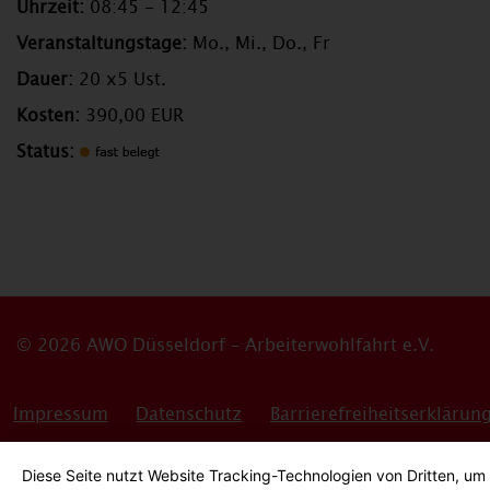
Uhrzeit:
08:45 - 12:45
Veranstaltungstage:
Mo., Mi., Do., Fr
Dauer:
20 x5 Ust.
Kosten:
390,00 EUR
Status:
© 2026 AWO Düsseldorf – Arbeiterwohlfahrt e.V.
Impressum
Datenschutz
Barrierefreiheitserklärun
Bildnachweise
Hinweisgeber*innensystem
Cookie-
Diese Seite nutzt Website Tracking-Technologien von Dritten, um