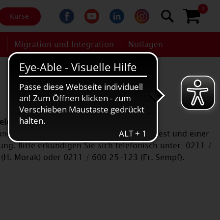
0
Kurse
g
Migration und Integration
Notlagen
ldung nicht möglich.
ng ist verbunden mit einem Einstufungstest und einer
ng. Bitte erkundigen Sie sich telefonisch unter: 0211 /
(H. Morak) oder 0211 / 600 25-123 (Fr. Sempf).