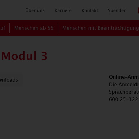
Über uns
Karriere
Kontakt
Spenden
ruf
Menschen ab 55
Menschen mit Beeinträchtigun
 Modul 3
Online-Anme
wnloads
Die Anmeldu
Sprachberatu
600 25-122 