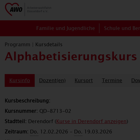
Familie und Jugendliche
Schule und Be
Programm
|
Kursdetails
Alphabetisierungskurs
Kursinfo
Dozent(en)
Kursort
Termine
Do
Kursbeschreibung:
Kursnummer:
QD-8713-02
Stadtteil:
Derendorf (
Kurse in Derendorf anzeigen
)
Zeitraum:
Do.
12.02.2026 -
Do.
19.03.2026