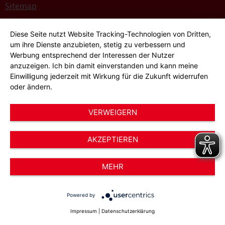
Sitemap
Bildnachweise
Diese Seite nutzt Website Tracking-Technologien von Dritten,
Hinweisgeber*innensystem
um ihre Dienste anzubieten, stetig zu verbessern und
Werbung entsprechend der Interessen der Nutzer
Cookie-Einstellungen
anzuzeigen. Ich bin damit einverstanden und kann meine
Einwilligung jederzeit mit Wirkung für die Zukunft widerrufen
oder ändern.
VERWEIGERN
AKZEPTIEREN
© 2026 AWO Düsseldorf – Arbeiterwohlfahrt e.V.
MEHR
Powered by
Impressum
|
Datenschutzerklärung