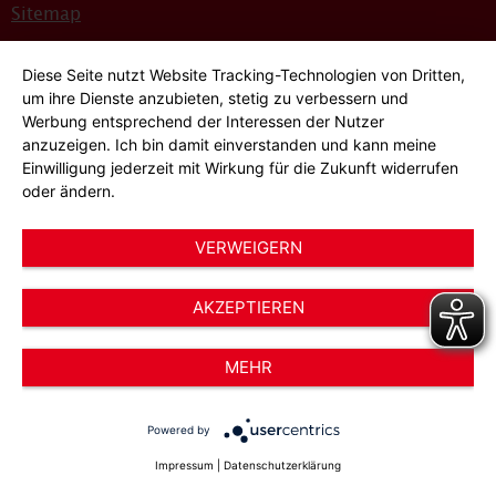
Sitemap
Bildnachweise
Diese Seite nutzt Website Tracking-Technologien von Dritten,
Hinweisgeber*innensystem
um ihre Dienste anzubieten, stetig zu verbessern und
Werbung entsprechend der Interessen der Nutzer
Cookie-Einstellungen
anzuzeigen. Ich bin damit einverstanden und kann meine
Einwilligung jederzeit mit Wirkung für die Zukunft widerrufen
oder ändern.
VERWEIGERN
AKZEPTIEREN
© 2026 AWO Düsseldorf – Arbeiterwohlfahrt e.V.
MEHR
Powered by
Impressum
|
Datenschutzerklärung