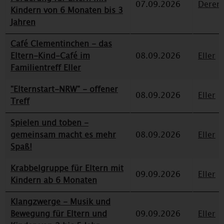
07.09.2026
Deren
Kindern von 6 Monaten bis 3
Jahren
Café Clementinchen - das
Eltern-Kind-Café im
08.09.2026
Eller
Familientreff Eller
"Elternstart-NRW" - offener
08.09.2026
Eller
Treff
Spielen und toben -
gemeinsam macht es mehr
08.09.2026
Eller
Spaß!
Krabbelgruppe für Eltern mit
09.09.2026
Eller
Kindern ab 6 Monaten
Klangzwerge - Musik und
Bewegung für Eltern und
09.09.2026
Eller