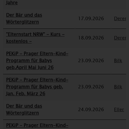
Jahre
Der Bär und das
17.09.2026
Deren
Wörterglitzern
"Elternstart NRW" - Kurs -
18.09.2026
Deren
kostenlos -
PEKiP - Prager Eltern-Kind-
Programm für Babys
23.09.2026
Bilk
geb.April Mai Juni 26
PEKiP - Prager Eltern-Kind-
Programm für Babys geb.
23.09.2026
Bilk
Jan. Feb. März 26
Der Bär und das
24.09.2026
Eller
Wörterglitzern
PEKiP - Prager Eltern-Kind-