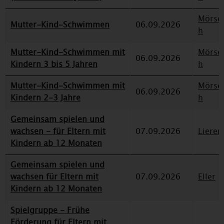
Mörse
Mutter-Kind-Schwimmen
06.09.2026
h
Mutter-Kind-Schwimmen mit
Mörse
06.09.2026
Kindern 3 bis 5 Jahren
h
Mutter-Kind-Schwimmen mit
Mörse
06.09.2026
Kindern 2-3 Jahre
h
Gemeinsam spielen und
wachsen - für Eltern mit
07.09.2026
Lieren
Kindern ab 12 Monaten
Gemeinsam spielen und
wachsen für Eltern mit
07.09.2026
Eller
Kindern ab 12 Monaten
Spielgruppe - Frühe
Förderung für Eltern mit