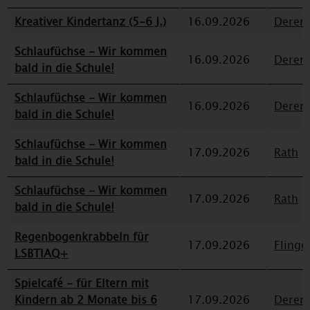
Kreativer Kindertanz (5-6 J.)
16.09.2026
Deren
Schlaufüchse - Wir kommen
16.09.2026
Deren
bald in die Schule!
Schlaufüchse - Wir kommen
16.09.2026
Deren
bald in die Schule!
Schlaufüchse - Wir kommen
17.09.2026
Rath
bald in die Schule!
Schlaufüchse - Wir kommen
17.09.2026
Rath
bald in die Schule!
Regenbogenkrabbeln für
17.09.2026
Flinge
LSBTIAQ+
Spielcafé - für Eltern mit
Kindern ab 2 Monate bis 6
17.09.2026
Deren