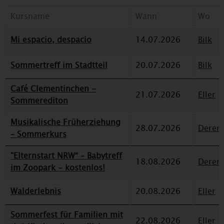
Kursname
Wann
Wo
Mi espacio, despacio
14.07.2026
Bilk
Sommertreff im Stadtteil
20.07.2026
Bilk
Café Clementinchen -
21.07.2026
Eller
Sommerediton
Musikalische Früherziehung
28.07.2026
Deren
– Sommerkurs
"Elternstart NRW“ – Babytreff
18.08.2026
Deren
im Zoopark - kostenlos!
Walderlebnis
20.08.2026
Eller
Sommerfest für Familien mit
22.08.2026
Eller