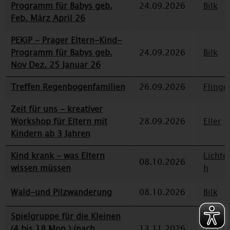
Programm für Babys geb.
24.09.2026
Bilk
Feb. März April 26
PEKiP - Prager Eltern-Kind-
Programm für Babys geb.
24.09.2026
Bilk
Nov Dez. 25 Januar 26
Treffen Regenbogenfamilien
26.09.2026
Flinge
Zeit für uns - kreativer
Workshop für Eltern mit
28.09.2026
Eller
Kindern ab 3 Jahren
Kind krank - was Eltern
Lichte
08.10.2026
wissen müssen
h
Wald-und Pilzwanderung
08.10.2026
Bilk
Spielgruppe für die Kleinen
(4 bis 18 Mon.) (nach
13.11.2026
Deren