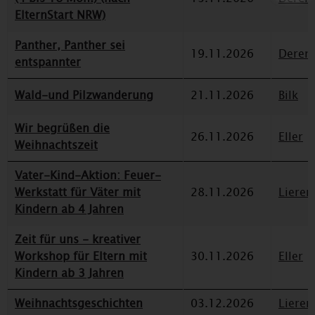
ElternStart NRW)
Panther, Panther sei
19.11.2026
Deren
entspannter
Wald-und Pilzwanderung
21.11.2026
Bilk
Wir begrüßen die
26.11.2026
Eller
Weihnachtszeit
Vater-Kind-Aktion: Feuer-
Werkstatt für Väter mit
28.11.2026
Lieren
Kindern ab 4 Jahren
Zeit für uns - kreativer
Workshop für Eltern mit
30.11.2026
Eller
Kindern ab 3 Jahren
Weihnachtsgeschichten
03.12.2026
Lieren