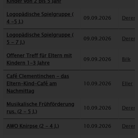
Kinder von 2 bis 5 Jahr
Logopädische Spielgruppe (
09.09.2026
Deren
4 -5 J.)
Logopädische Spielgruppe (
09.09.2026
Deren
5 - 7 J.)
Offener Treff für Eltern mit
09.09.2026
Bilk
Kindern 1-3 Jahre
Café Clementinchen - das
Eltern-Kind-Café am
10.09.2026
Eller
Nachmittag
Musikalische Frühförderung
10.09.2026
Deren
rus. (2 - 5 J.)
AWO Knirpse (2 - 4 J.)
10.09.2026
Deren