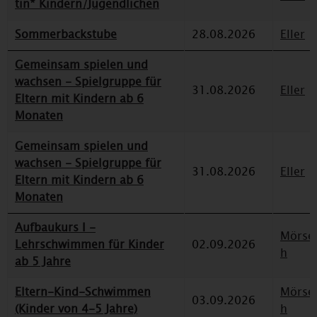
tin* Kindern/Jugendlichen
Sommerbackstube
28.08.2026
Eller
Gemeinsam spielen und
wachsen - Spielgruppe für
31.08.2026
Eller
Eltern mit Kindern ab 6
Monaten
Gemeinsam spielen und
wachsen - Spielgruppe für
31.08.2026
Eller
Eltern mit Kindern ab 6
Monaten
Aufbaukurs I -
Mörse
Lehrschwimmen für Kinder
02.09.2026
h
ab 5 Jahre
Eltern-Kind-Schwimmen
Mörse
03.09.2026
(Kinder von 4-5 Jahre)
h