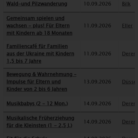
Wald-und Pilzwanderung
10.09.2026
Bilk
Gemeinsam spielen und
wachsen - plus! Für Eltern
11.09.2026
Eller
mit Kindern ab 18 Monaten
Familiencafé für Familien
aus der Ukraine mit Kindern
11.09.2026
Deren
1,5 bis 7 Jahre
Bewegung & Wahrnehmung –
Impulse für Eltern und
13.09.2026
Düssel
Kinder von 2 bis 6 Jahren
Musikbabys (2 - 12 Mon.)
14.09.2026
Deren
Musikalische Früherziehung
14.09.2026
Deren
für die Kleinsten (1 - 2,5 J.)