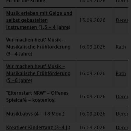
Fit für die Schule
14.09.2026
Deren
Musik erleben mit Geige und
selbst gebastelten
15.09.2026
Deren
Instrumenten (1,5 - 4 Jahre)
Wir machen heut' Musik -
Musikalische Frühförderung
16.09.2026
Rath
(3 -4 Jahre)
Wir machen heut' Musik -
Musikalische Frühförderung
16.09.2026
Rath
(5 -6 Jahre)
"Elternstart NRW“ – Offenes
16.09.2026
Deren
Spielcafé - kostenlos!
Musikbabys (4 - 18 Mon.)
16.09.2026
Deren
Kreativer Kindertanz (3-4 J.)
16.09.2026
Deren