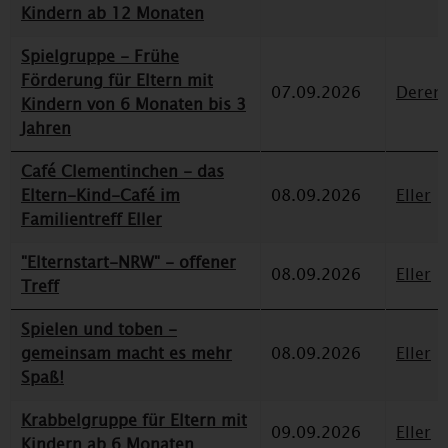
Kindern ab 12 Monaten
Spielgruppe - Frühe
Förderung für Eltern mit
07.09.2026
Deren
Kindern von 6 Monaten bis 3
Jahren
Café Clementinchen - das
Eltern-Kind-Café im
08.09.2026
Eller
Familientreff Eller
"Elternstart-NRW" - offener
08.09.2026
Eller
Treff
Spielen und toben -
gemeinsam macht es mehr
08.09.2026
Eller
Spaß!
Krabbelgruppe für Eltern mit
09.09.2026
Eller
Kindern ab 6 Monaten