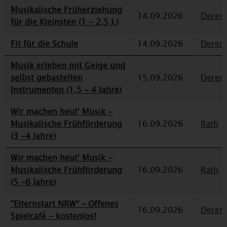
Musikalische Früherziehung
14.09.2026
Deren
für die Kleinsten (1 - 2,5 J.)
Fit für die Schule
14.09.2026
Deren
Musik erleben mit Geige und
selbst gebastelten
15.09.2026
Deren
Instrumenten (1,5 - 4 Jahre)
Wir machen heut' Musik -
Musikalische Frühförderung
16.09.2026
Rath
(3 -4 Jahre)
Wir machen heut' Musik -
Musikalische Frühförderung
16.09.2026
Rath
(5 -6 Jahre)
"Elternstart NRW“ – Offenes
16.09.2026
Deren
Spielcafé - kostenlos!