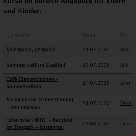
Kurse im Bereich Angebote für Eltern
und Kinder:
Kursname
Wann
Wo
Mi espacio, despacio
14.07.2026
Bilk
Sommertreff im Stadtteil
20.07.2026
Bilk
Café Clementinchen -
21.07.2026
Eller
Sommerediton
Musikalische Früherziehung
28.07.2026
Deren
– Sommerkurs
"Elternstart NRW“ – Babytreff
18.08.2026
Deren
im Zoopark - kostenlos!