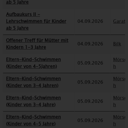
ab 5 Jahre
Aufbaukurs II -
Lehrschwimmen für Kinder
04.09.2026
Garat
ab 5 Jahre
Offener Treff für Mütter mit
04.09.2026
Bilk
Kindern 1-3 Jahre
Eltern-Kind-Schwimmen
Mörse
05.09.2026
(Kinder von 4-5Jahren)
h
Eltern-Kind-Schwimmen
Mörse
05.09.2026
(Kinder von 3-4 Jahren)
h
Eltern-Kind-Schwimmen
Mörse
05.09.2026
(Kinder von 3-4 Jahre)
h
Eltern-Kind-Schwimmen
Mörse
05.09.2026
(Kinder von 4-5 Jahre)
h