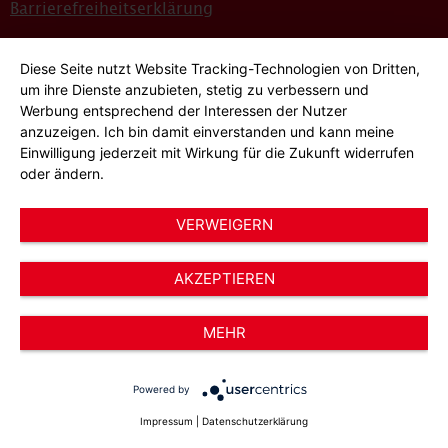
Barrierefreiheitserklärung
Sitemap
Diese Seite nutzt Website Tracking-Technologien von Dritten,
Bildnachweise
um ihre Dienste anzubieten, stetig zu verbessern und
Werbung entsprechend der Interessen der Nutzer
Hinweisgeber*innensystem
anzuzeigen. Ich bin damit einverstanden und kann meine
Einwilligung jederzeit mit Wirkung für die Zukunft widerrufen
Cookie-Einstellungen
oder ändern.
VERWEIGERN
AKZEPTIEREN
© 2026 AWO Düsseldorf – Arbeiterwohlfahrt e.V.
MEHR
Powered by
Impressum
|
Datenschutzerklärung