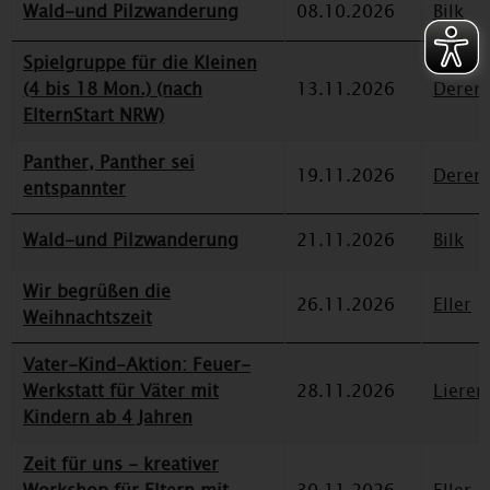
Wald-und Pilzwanderung
08.10.2026
Bilk
Spielgruppe für die Kleinen
(4 bis 18 Mon.) (nach
13.11.2026
Deren
ElternStart NRW)
Panther, Panther sei
19.11.2026
Deren
entspannter
Wald-und Pilzwanderung
21.11.2026
Bilk
Wir begrüßen die
26.11.2026
Eller
Weihnachtszeit
Vater-Kind-Aktion: Feuer-
Werkstatt für Väter mit
28.11.2026
Lieren
Kindern ab 4 Jahren
Zeit für uns - kreativer