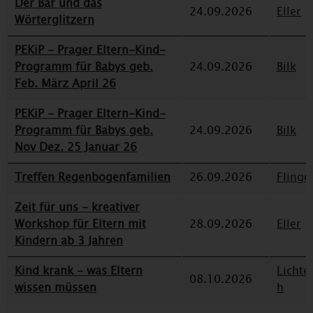
Der Bär und das
24.09.2026
Eller
Wörterglitzern
PEKiP - Prager Eltern-Kind-
Programm für Babys geb.
24.09.2026
Bilk
Feb. März April 26
PEKiP - Prager Eltern-Kind-
Programm für Babys geb.
24.09.2026
Bilk
Nov Dez. 25 Januar 26
Treffen Regenbogenfamilien
26.09.2026
Flinge
Zeit für uns - kreativer
Workshop für Eltern mit
28.09.2026
Eller
Kindern ab 3 Jahren
Kind krank - was Eltern
Lichte
08.10.2026
wissen müssen
h