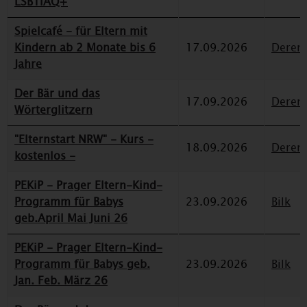
LSBTIAQ+
Spielcafé - für Eltern mit
Kindern ab 2 Monate bis 6
17.09.2026
Deren
Jahre
Der Bär und das
17.09.2026
Deren
Wörterglitzern
"Elternstart NRW" - Kurs -
18.09.2026
Deren
kostenlos -
PEKiP - Prager Eltern-Kind-
Programm für Babys
23.09.2026
Bilk
geb.April Mai Juni 26
PEKiP - Prager Eltern-Kind-
Programm für Babys geb.
23.09.2026
Bilk
Jan. Feb. März 26