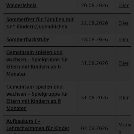
Walderlebnis
20.08.2026
Eller
Sommerfest für Familien mit
22.08.2026
Eller
tin* Kindern/Jugendlichen
Sommerbackstube
28.08.2026
Eller
Gemeinsam spielen und
wachsen - Spielgruppe für
31.08.2026
Eller
Eltern mit Kindern ab 6
Monaten
Gemeinsam spielen und
wachsen - Spielgruppe für
31.08.2026
Eller
Eltern mit Kindern ab 6
Monaten
Aufbaukurs I -
Mörse
Lehrschwimmen für Kinder
02.09.2026
h