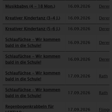
Musikbabys (4 - 18 Mon.)
16.09.2026
Deren
Kreativer Kindertanz (3-4 J.)
16.09.2026
Deren
Kreativer Kindertanz (5-6 J.)
16.09.2026
Deren
Schlaufüchse - Wir kommen
16.09.2026
Deren
bald in die Schule!
Schlaufüchse - Wir kommen
16.09.2026
Deren
bald in die Schule!
Schlaufüchse - Wir kommen
17.09.2026
Rath
bald in die Schule!
Schlaufüchse - Wir kommen
17.09.2026
Rath
bald in die Schule!
Regenbogenkrabbeln für
17.09.2026
Flinge