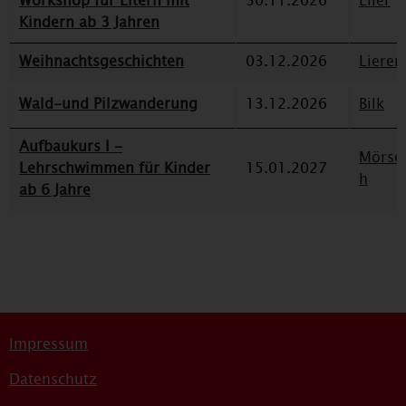
Workshop für Eltern mit
30.11.2026
Eller
Kindern ab 3 Jahren
Weihnachtsgeschichten
03.12.2026
Lieren
Wald-und Pilzwanderung
13.12.2026
Bilk
Aufbaukurs I -
Mörse
Lehrschwimmen für Kinder
15.01.2027
h
ab 6 Jahre
Impressum
Datenschutz