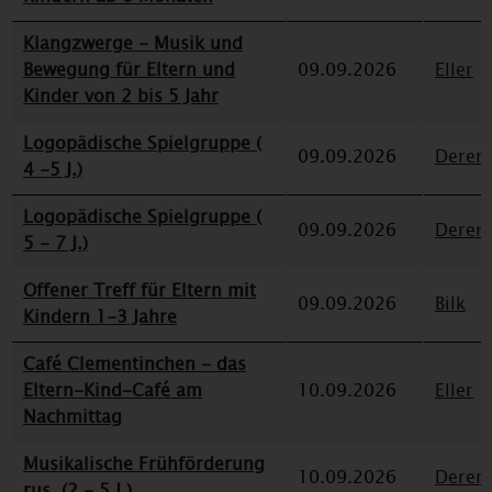
Klangzwerge - Musik und
Bewegung für Eltern und
09.09.2026
Eller
Kinder von 2 bis 5 Jahr
Logopädische Spielgruppe (
09.09.2026
Deren
4 -5 J.)
Logopädische Spielgruppe (
09.09.2026
Deren
5 - 7 J.)
Offener Treff für Eltern mit
09.09.2026
Bilk
Kindern 1-3 Jahre
Café Clementinchen - das
Eltern-Kind-Café am
10.09.2026
Eller
Nachmittag
Musikalische Frühförderung
10.09.2026
Deren
rus. (2 - 5 J.)