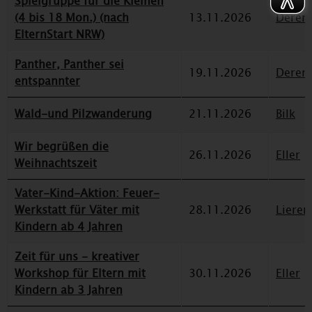
Spielgruppe für die Kleinen
(4 bis 18 Mon.) (nach
13.11.2026
Deren
ElternStart NRW)
Panther, Panther sei
19.11.2026
Deren
entspannter
Wald-und Pilzwanderung
21.11.2026
Bilk
Wir begrüßen die
26.11.2026
Eller
Weihnachtszeit
Vater-Kind-Aktion: Feuer-
Werkstatt für Väter mit
28.11.2026
Lieren
Kindern ab 4 Jahren
Zeit für uns - kreativer
Workshop für Eltern mit
30.11.2026
Eller
Kindern ab 3 Jahren