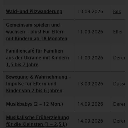
Wald-und Pilzwanderung
10.09.2026
Bilk
Gemeinsam spielen und
wachsen - plus! Für Eltern
11.09.2026
Eller
mit Kindern ab 18 Monaten
Familiencafé für Familien
aus der Ukraine mit Kindern
11.09.2026
Deren
1,5 bis 7 Jahre
Bewegung & Wahrnehmung –
Impulse für Eltern und
13.09.2026
Düssel
Kinder von 2 bis 6 Jahren
Musikbabys (2 - 12 Mon.)
14.09.2026
Deren
Musikalische Früherziehung
14.09.2026
Deren
für die Kleinsten (1 - 2,5 J.)