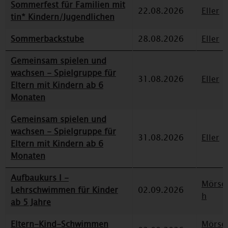
Sommerfest für Familien mit
22.08.2026
Eller
tin* Kindern/Jugendlichen
Sommerbackstube
28.08.2026
Eller
Gemeinsam spielen und
wachsen - Spielgruppe für
31.08.2026
Eller
Eltern mit Kindern ab 6
Monaten
Gemeinsam spielen und
wachsen - Spielgruppe für
31.08.2026
Eller
Eltern mit Kindern ab 6
Monaten
Aufbaukurs I -
Mörse
Lehrschwimmen für Kinder
02.09.2026
h
ab 5 Jahre
Eltern-Kind-Schwimmen
Mörse