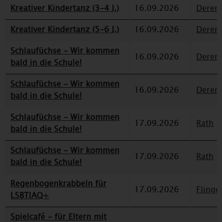
Kreativer Kindertanz (3-4 J.)
16.09.2026
Deren
Kreativer Kindertanz (5-6 J.)
16.09.2026
Deren
Schlaufüchse - Wir kommen
16.09.2026
Deren
bald in die Schule!
Schlaufüchse - Wir kommen
16.09.2026
Deren
bald in die Schule!
Schlaufüchse - Wir kommen
17.09.2026
Rath
bald in die Schule!
Schlaufüchse - Wir kommen
17.09.2026
Rath
bald in die Schule!
Regenbogenkrabbeln für
17.09.2026
Flinge
LSBTIAQ+
Spielcafé - für Eltern mit