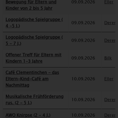
Bewegung für Eltern und
09.09.2026
Eller
Kinder von 2 bis 5 Jahr
Logopädische Spielgruppe (
09.09.2026
Deren
4 -5 J.)
Logopädische Spielgruppe (
09.09.2026
Deren
5 - 7 J.)
Offener Treff für Eltern mit
09.09.2026
Bilk
Kindern 1-3 Jahre
Café Clementinchen - das
Eltern-Kind-Café am
10.09.2026
Eller
Nachmittag
Musikalische Frühförderung
10.09.2026
Deren
rus. (2 - 5 J.)
AWO Knirpse (2 - 4 J.)
10.09.2026
Deren