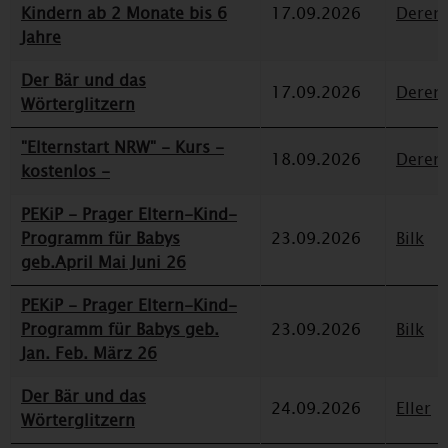
Kindern ab 2 Monate bis 6
17.09.2026
Deren
Jahre
Der Bär und das
17.09.2026
Deren
Wörterglitzern
"Elternstart NRW" - Kurs -
18.09.2026
Deren
kostenlos -
PEKiP - Prager Eltern-Kind-
Programm für Babys
23.09.2026
Bilk
geb.April Mai Juni 26
PEKiP - Prager Eltern-Kind-
Programm für Babys geb.
23.09.2026
Bilk
Jan. Feb. März 26
Der Bär und das
24.09.2026
Eller
Wörterglitzern