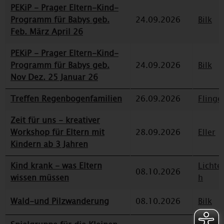
PEKiP - Prager Eltern-Kind-
Programm für Babys geb.
24.09.2026
Bilk
Feb. März April 26
PEKiP - Prager Eltern-Kind-
Programm für Babys geb.
24.09.2026
Bilk
Nov Dez. 25 Januar 26
Treffen Regenbogenfamilien
26.09.2026
Flinge
Zeit für uns - kreativer
Workshop für Eltern mit
28.09.2026
Eller
Kindern ab 3 Jahren
Kind krank - was Eltern
Lichte
08.10.2026
wissen müssen
h
Wald-und Pilzwanderung
08.10.2026
Bilk