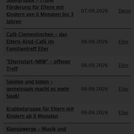
Spielgruppe - Frühe
Förderung für Eltern mit
07.09.2026
Deren
Kindern von 6 Monaten bis 3
Jahren
Café Clementinchen - das
Eltern-Kind-Café im
08.09.2026
Eller
Familientreff Eller
"Elternstart-NRW" - offener
08.09.2026
Eller
Treff
Spielen und toben -
gemeinsam macht es mehr
08.09.2026
Eller
Spaß!
Krabbelgruppe für Eltern mit
09.09.2026
Eller
Kindern ab 6 Monaten
Klangzwerge - Musik und