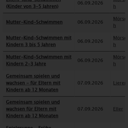
06.09.2026
(Kinder von 3-5 Jahren)
h
Mörse
Mutter-Kind-Schwimmen
06.09.2026
h
Mutter-Kind-Schwimmen mit
Mörse
06.09.2026
Kindern 3 bis 5 Jahren
h
Mutter-Kind-Schwimmen mit
Mörse
06.09.2026
Kindern 2-3 Jahre
h
Gemeinsam spielen und
wachsen - für Eltern mit
07.09.2026
Lieren
Kindern ab 12 Monaten
Gemeinsam spielen und
wachsen für Eltern mit
07.09.2026
Eller
Kindern ab 12 Monaten