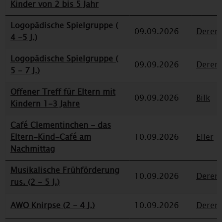
Kinder von 2 bis 5 Jahr
Logopädische Spielgruppe (
09.09.2026
Deren
4 -5 J.)
Logopädische Spielgruppe (
09.09.2026
Deren
5 - 7 J.)
Offener Treff für Eltern mit
09.09.2026
Bilk
Kindern 1-3 Jahre
Café Clementinchen - das
Eltern-Kind-Café am
10.09.2026
Eller
Nachmittag
Musikalische Frühförderung
10.09.2026
Deren
rus. (2 - 5 J.)
AWO Knirpse (2 - 4 J.)
10.09.2026
Deren