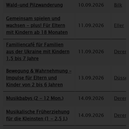
Wald-und Pilzwanderung
10.09.2026
Bilk
Gemeinsam spielen und
wachsen - plus! Für Eltern
11.09.2026
Eller
mit Kindern ab 18 Monaten
Familiencafé für Familien
aus der Ukraine mit Kindern
11.09.2026
Deren
1,5 bis 7 Jahre
Bewegung & Wahrnehmung –
Impulse für Eltern und
13.09.2026
Düssel
Kinder von 2 bis 6 Jahren
Musikbabys (2 - 12 Mon.)
14.09.2026
Deren
Musikalische Früherziehung
14.09.2026
Deren
für die Kleinsten (1 - 2,5 J.)