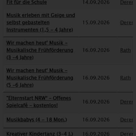
Fit für die Schule
14.09.2026
Deren
Musik erleben mit Geige und
selbst gebastelten
15.09.2026
Deren
Instrumenten (1,5 - 4 Jahre)
Wir machen heut' Musik -
Musikalische Frühförderung
16.09.2026
Rath
(3 -4 Jahre)
Wir machen heut' Musik -
Musikalische Frühförderung
16.09.2026
Rath
(5 -6 Jahre)
"Elternstart NRW“ – Offenes
16.09.2026
Deren
Spielcafé - kostenlos!
Musikbabys (4 - 18 Mon.)
16.09.2026
Deren
Kreativer Kindertanz (3-4 J.)
16.09.2026
Deren