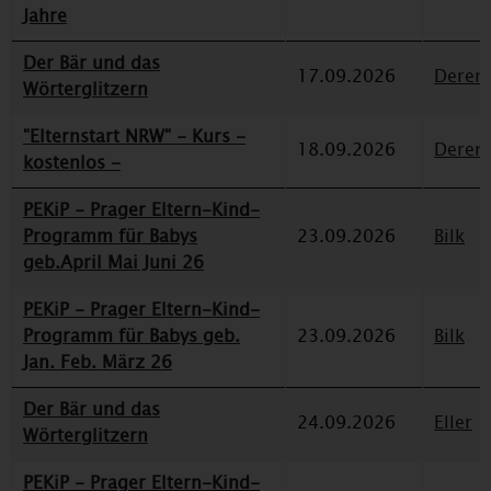
Jahre
Der Bär und das
17.09.2026
Deren
Wörterglitzern
"Elternstart NRW" - Kurs -
18.09.2026
Deren
kostenlos -
PEKiP - Prager Eltern-Kind-
Programm für Babys
23.09.2026
Bilk
geb.April Mai Juni 26
PEKiP - Prager Eltern-Kind-
Programm für Babys geb.
23.09.2026
Bilk
Jan. Feb. März 26
Der Bär und das
24.09.2026
Eller
Wörterglitzern
PEKiP - Prager Eltern-Kind-