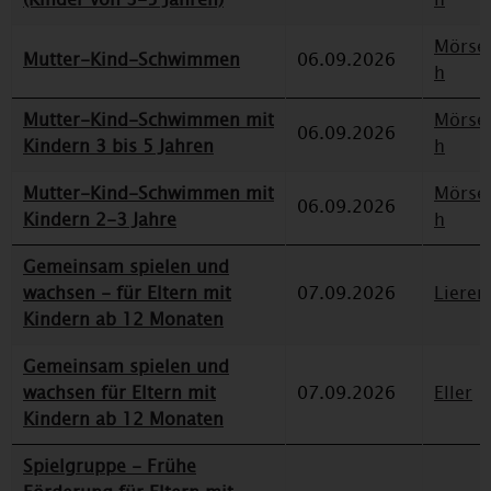
Mörse
Mutter-Kind-Schwimmen
06.09.2026
h
Mutter-Kind-Schwimmen mit
Mörse
06.09.2026
Kindern 3 bis 5 Jahren
h
Mutter-Kind-Schwimmen mit
Mörse
06.09.2026
Kindern 2-3 Jahre
h
Gemeinsam spielen und
wachsen - für Eltern mit
07.09.2026
Lieren
Kindern ab 12 Monaten
Gemeinsam spielen und
wachsen für Eltern mit
07.09.2026
Eller
Kindern ab 12 Monaten
Spielgruppe - Frühe