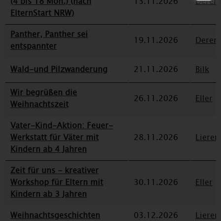
(4 bis 18 Mon.) (nach
13.11.2026
Deren
ElternStart NRW)
Panther, Panther sei
19.11.2026
Deren
entspannter
Wald-und Pilzwanderung
21.11.2026
Bilk
Wir begrüßen die
26.11.2026
Eller
Weihnachtszeit
Vater-Kind-Aktion: Feuer-
Werkstatt für Väter mit
28.11.2026
Lieren
Kindern ab 4 Jahren
Zeit für uns - kreativer
Workshop für Eltern mit
30.11.2026
Eller
Kindern ab 3 Jahren
Weihnachtsgeschichten
03.12.2026
Lieren