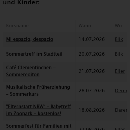
und Kinder:
Kursname
Wann
Wo
Mi espacio, despacio
14.07.2026
Bilk
Sommertreff im Stadtteil
20.07.2026
Bilk
Café Clementinchen -
21.07.2026
Eller
Sommerediton
Musikalische Früherziehung
28.07.2026
Deren
– Sommerkurs
"Elternstart NRW“ – Babytreff
18.08.2026
Deren
im Zoopark - kostenlos!
Sommerfest für Familien mit
22.08.2026
Eller