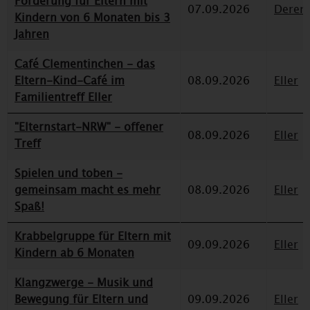
Förderung für Eltern mit
07.09.2026
Deren
Kindern von 6 Monaten bis 3
Jahren
Café Clementinchen - das
Eltern-Kind-Café im
08.09.2026
Eller
Familientreff Eller
"Elternstart-NRW" - offener
08.09.2026
Eller
Treff
Spielen und toben -
gemeinsam macht es mehr
08.09.2026
Eller
Spaß!
Krabbelgruppe für Eltern mit
09.09.2026
Eller
Kindern ab 6 Monaten
Klangzwerge - Musik und
Bewegung für Eltern und
09.09.2026
Eller