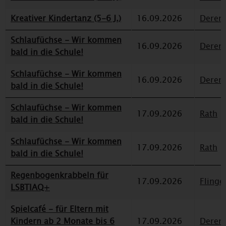
Kreativer Kindertanz (5-6 J.)
16.09.2026
Deren
Schlaufüchse - Wir kommen
16.09.2026
Deren
bald in die Schule!
Schlaufüchse - Wir kommen
16.09.2026
Deren
bald in die Schule!
Schlaufüchse - Wir kommen
17.09.2026
Rath
bald in die Schule!
Schlaufüchse - Wir kommen
17.09.2026
Rath
bald in die Schule!
Regenbogenkrabbeln für
17.09.2026
Flinge
LSBTIAQ+
Spielcafé - für Eltern mit
Kindern ab 2 Monate bis 6
17.09.2026
Deren