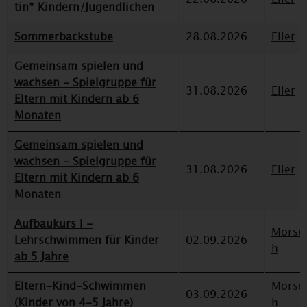
tin* Kindern/Jugendlichen
Sommerbackstube
28.08.2026
Eller
Gemeinsam spielen und
wachsen - Spielgruppe für
31.08.2026
Eller
Eltern mit Kindern ab 6
Monaten
Gemeinsam spielen und
wachsen - Spielgruppe für
31.08.2026
Eller
Eltern mit Kindern ab 6
Monaten
Aufbaukurs I -
Mörse
Lehrschwimmen für Kinder
02.09.2026
h
ab 5 Jahre
Eltern-Kind-Schwimmen
Mörse
03.09.2026
(Kinder von 4-5 Jahre)
h