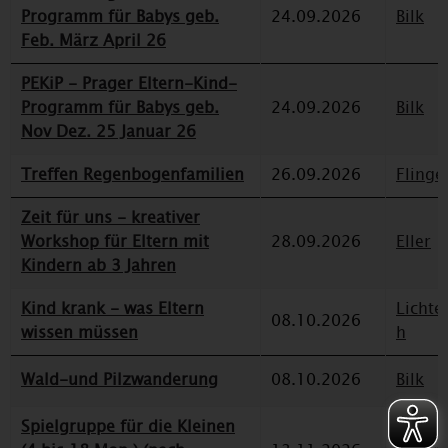
Programm für Babys geb.
24.09.2026
Bilk
Feb. März April 26
PEKiP - Prager Eltern-Kind-
Programm für Babys geb.
24.09.2026
Bilk
Nov Dez. 25 Januar 26
Treffen Regenbogenfamilien
26.09.2026
Flinge
Zeit für uns - kreativer
Workshop für Eltern mit
28.09.2026
Eller
Kindern ab 3 Jahren
Kind krank - was Eltern
Lichte
08.10.2026
wissen müssen
h
Wald-und Pilzwanderung
08.10.2026
Bilk
Spielgruppe für die Kleinen