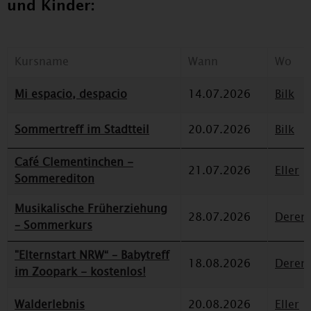
und Kinder:
Kursname
Wann
Wo
Mi espacio, despacio
14.07.2026
Bilk
Sommertreff im Stadtteil
20.07.2026
Bilk
Café Clementinchen -
21.07.2026
Eller
Sommerediton
Musikalische Früherziehung
28.07.2026
Deren
– Sommerkurs
"Elternstart NRW“ – Babytreff
18.08.2026
Deren
im Zoopark - kostenlos!
Walderlebnis
20.08.2026
Eller