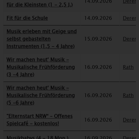
14.09.2026
Deren
für die Kleinsten (1 - 2,5 J.)
Fit für die Schule
14.09.2026
Deren
Musik erleben mit Geige und
selbst gebastelten
15.09.2026
Deren
Instrumenten (1,5 - 4 Jahre)
Wir machen heut' Musik -
Musikalische Frühförderung
16.09.2026
Rath
(3 -4 Jahre)
Wir machen heut' Musik -
Musikalische Frühförderung
16.09.2026
Rath
(5 -6 Jahre)
"Elternstart NRW“ – Offenes
16.09.2026
Deren
Spielcafé - kostenlos!
Musikbabys (4 - 18 Mon.)
16.09.2026
Deren