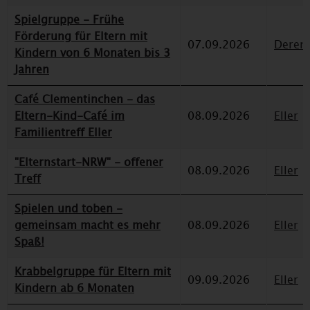
Spielgruppe - Frühe
Förderung für Eltern mit
07.09.2026
Deren
Kindern von 6 Monaten bis 3
Jahren
Café Clementinchen - das
Eltern-Kind-Café im
08.09.2026
Eller
Familientreff Eller
"Elternstart-NRW" - offener
08.09.2026
Eller
Treff
Spielen und toben -
gemeinsam macht es mehr
08.09.2026
Eller
Spaß!
Krabbelgruppe für Eltern mit
09.09.2026
Eller
Kindern ab 6 Monaten