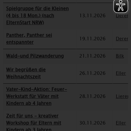
Spielgruppe für die Kleinen
(4 bis 18 Mon.) (nach
13.11.2026
Deren
ElternStart NRW)
Panther, Panther sei
19.11.2026
Deren
entspannter
Wald-und Pilzwanderung
21.11.2026
Bilk
Wir begrüßen die
26.11.2026
Eller
Weihnachtszeit
Vater-Kind-Aktion: Feuer-
Werkstatt für Väter mit
28.11.2026
Lieren
Kindern ab 4 Jahren
Zeit für uns - kreativer
Workshop für Eltern mit
30.11.2026
Eller
Kindern ab 3 Jahren