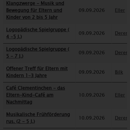
Klangzwerge - Musik und
Bewegung für Eltern und
09.09.2026
Eller
Kinder von 2 bis 5 Jahr
Logopädische Spielgruppe (
09.09.2026
Deren
4 -5 J.)
Logopädische Spielgruppe (
09.09.2026
Deren
5 - 7 J.)
Offener Treff für Eltern mit
09.09.2026
Bilk
Kindern 1-3 Jahre
Café Clementinchen - das
Eltern-Kind-Café am
10.09.2026
Eller
Nachmittag
Musikalische Frühförderung
10.09.2026
Deren
rus. (2 - 5 J.)