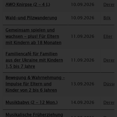
AWO Knirpse (2 - 4 J.)
10.09.2026
Deren
Wald-und Pilzwanderung
10.09.2026
Bilk
Gemeinsam spielen und
wachsen - plus! Für Eltern
11.09.2026
Eller
mit Kindern ab 18 Monaten
Familiencafé für Familien
aus der Ukraine mit Kindern
11.09.2026
Deren
1,5 bis 7 Jahre
Bewegung & Wahrnehmung –
Impulse für Eltern und
13.09.2026
Düssel
Kinder von 2 bis 6 Jahren
Musikbabys (2 - 12 Mon.)
14.09.2026
Deren
Musikalische Früherziehung