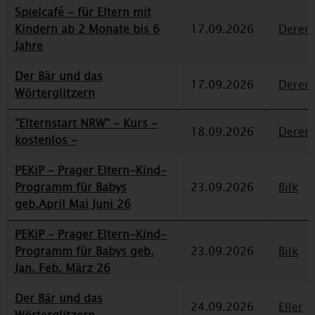
Spielcafé - für Eltern mit
Kindern ab 2 Monate bis 6
17.09.2026
Deren
Jahre
Der Bär und das
17.09.2026
Deren
Wörterglitzern
"Elternstart NRW" - Kurs -
18.09.2026
Deren
kostenlos -
PEKiP - Prager Eltern-Kind-
Programm für Babys
23.09.2026
Bilk
geb.April Mai Juni 26
PEKiP - Prager Eltern-Kind-
Programm für Babys geb.
23.09.2026
Bilk
Jan. Feb. März 26
Der Bär und das
24.09.2026
Eller