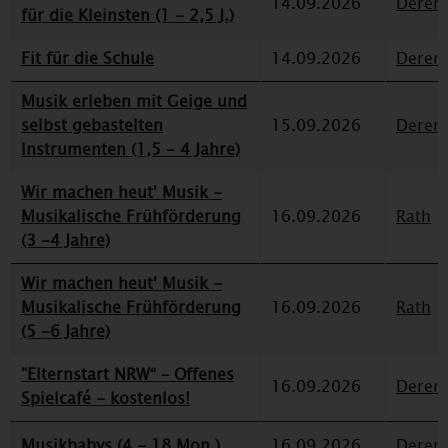
14.09.2026
Deren
für die Kleinsten (1 - 2,5 J.)
Fit für die Schule
14.09.2026
Deren
Musik erleben mit Geige und
selbst gebastelten
15.09.2026
Deren
Instrumenten (1,5 - 4 Jahre)
Wir machen heut' Musik -
Musikalische Frühförderung
16.09.2026
Rath
(3 -4 Jahre)
Wir machen heut' Musik -
Musikalische Frühförderung
16.09.2026
Rath
(5 -6 Jahre)
"Elternstart NRW“ – Offenes
16.09.2026
Deren
Spielcafé - kostenlos!
Musikbabys (4 - 18 Mon.)
16.09.2026
Deren