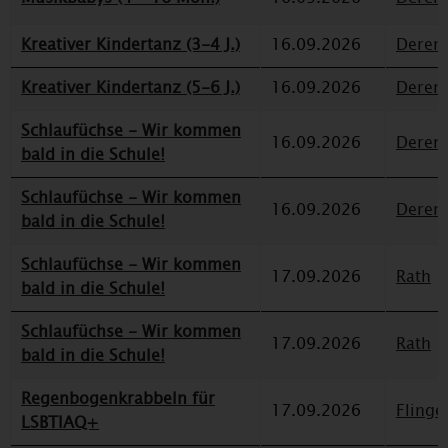
Kreativer Kindertanz (3-4 J.)
16.09.2026
Deren
Kreativer Kindertanz (5-6 J.)
16.09.2026
Deren
Schlaufüchse - Wir kommen
16.09.2026
Deren
bald in die Schule!
Schlaufüchse - Wir kommen
16.09.2026
Deren
bald in die Schule!
Schlaufüchse - Wir kommen
17.09.2026
Rath
bald in die Schule!
Schlaufüchse - Wir kommen
17.09.2026
Rath
bald in die Schule!
Regenbogenkrabbeln für
17.09.2026
Flinge
LSBTIAQ+