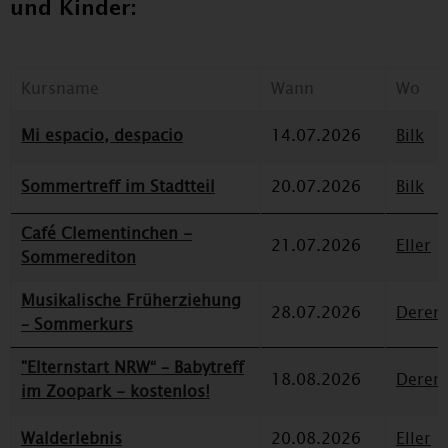
und Kinder:
Kursname
Wann
Wo
Mi espacio, despacio
14.07.2026
Bilk
Sommertreff im Stadtteil
20.07.2026
Bilk
Café Clementinchen -
21.07.2026
Eller
Sommerediton
Musikalische Früherziehung
28.07.2026
Deren
– Sommerkurs
"Elternstart NRW“ – Babytreff
18.08.2026
Deren
im Zoopark - kostenlos!
Walderlebnis
20.08.2026
Eller