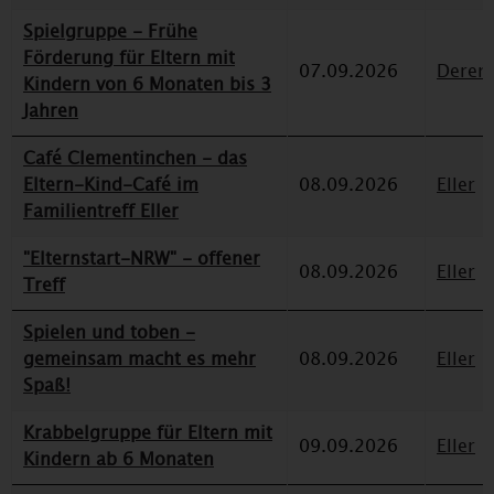
Spielgruppe - Frühe
Förderung für Eltern mit
07.09.2026
Deren
Kindern von 6 Monaten bis 3
Jahren
Café Clementinchen - das
Eltern-Kind-Café im
08.09.2026
Eller
Familientreff Eller
"Elternstart-NRW" - offener
08.09.2026
Eller
Treff
Spielen und toben -
gemeinsam macht es mehr
08.09.2026
Eller
Spaß!
Krabbelgruppe für Eltern mit
09.09.2026
Eller
Kindern ab 6 Monaten