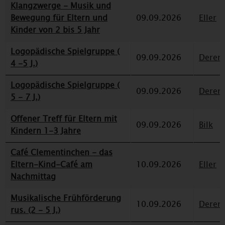
Klangzwerge - Musik und
Bewegung für Eltern und
09.09.2026
Eller
Kinder von 2 bis 5 Jahr
Logopädische Spielgruppe (
09.09.2026
Deren
4 -5 J.)
Logopädische Spielgruppe (
09.09.2026
Deren
5 - 7 J.)
Offener Treff für Eltern mit
09.09.2026
Bilk
Kindern 1-3 Jahre
Café Clementinchen - das
Eltern-Kind-Café am
10.09.2026
Eller
Nachmittag
Musikalische Frühförderung
10.09.2026
Deren
rus. (2 - 5 J.)