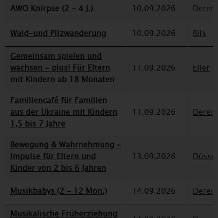
AWO Knirpse (2 - 4 J.)
10.09.2026
Deren
Wald-und Pilzwanderung
10.09.2026
Bilk
Gemeinsam spielen und
wachsen - plus! Für Eltern
11.09.2026
Eller
mit Kindern ab 18 Monaten
Familiencafé für Familien
aus der Ukraine mit Kindern
11.09.2026
Deren
1,5 bis 7 Jahre
Bewegung & Wahrnehmung –
Impulse für Eltern und
13.09.2026
Düssel
Kinder von 2 bis 6 Jahren
Musikbabys (2 - 12 Mon.)
14.09.2026
Deren
Musikalische Früherziehung