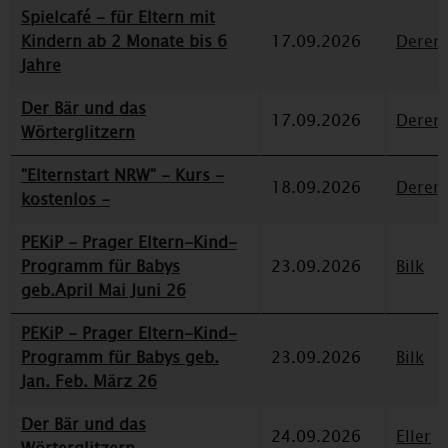
Spielcafé - für Eltern mit
Kindern ab 2 Monate bis 6
17.09.2026
Deren
Jahre
Der Bär und das
17.09.2026
Deren
Wörterglitzern
"Elternstart NRW" - Kurs -
18.09.2026
Deren
kostenlos -
PEKiP - Prager Eltern-Kind-
Programm für Babys
23.09.2026
Bilk
geb.April Mai Juni 26
PEKiP - Prager Eltern-Kind-
Programm für Babys geb.
23.09.2026
Bilk
Jan. Feb. März 26
Der Bär und das
24.09.2026
Eller