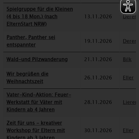
Spielgruppe für die Kleinen
(4 bis 18 Mon.) (nach
13.11.2026
Deren
ElternStart NRW)
Panther, Panther sei
19.11.2026
Deren
entspannter
Wald-und Pilzwanderung
21.11.2026
Bilk
Wir begrüßen die
26.11.2026
Eller
Weihnachtszeit
Vater-Kind-Aktion: Feuer-
Werkstatt für Väter mit
28.11.2026
Lieren
Kindern ab 4 Jahren
Zeit für uns - kreativer
Workshop für Eltern mit
30.11.2026
Eller
Kindern ab 3 Jahren