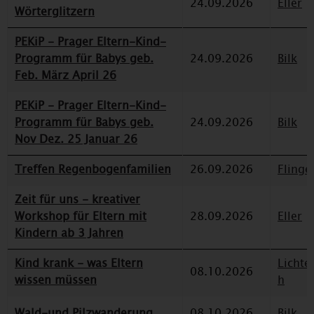
24.09.2026
Eller
Wörterglitzern
PEKiP - Prager Eltern-Kind-
Programm für Babys geb.
24.09.2026
Bilk
Feb. März April 26
PEKiP - Prager Eltern-Kind-
Programm für Babys geb.
24.09.2026
Bilk
Nov Dez. 25 Januar 26
Treffen Regenbogenfamilien
26.09.2026
Flinge
Zeit für uns - kreativer
Workshop für Eltern mit
28.09.2026
Eller
Kindern ab 3 Jahren
Kind krank - was Eltern
Lichte
08.10.2026
wissen müssen
h
Wald-und Pilzwanderung
08.10.2026
Bilk