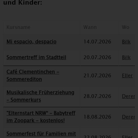
und Kinder:
Kursname
Wann
Wo
Mi espacio, despacio
14.07.2026
Bilk
Sommertreff im Stadtteil
20.07.2026
Bilk
Café Clementinchen -
21.07.2026
Eller
Sommerediton
Musikalische Früherziehung
28.07.2026
Deren
– Sommerkurs
"Elternstart NRW“ – Babytreff
18.08.2026
Deren
im Zoopark - kostenlos!
Sommerfest für Familien mit
22.08.2026
Eller