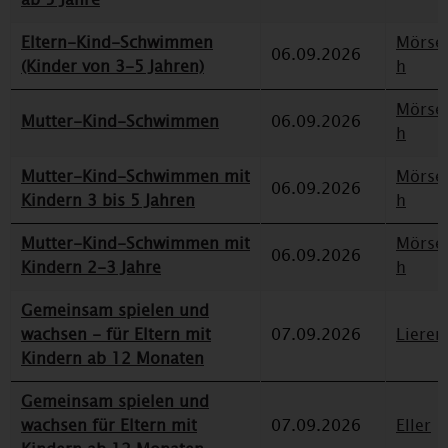
Eltern-Kind-Schwimmen
Mörse
06.09.2026
(Kinder von 3-5 Jahren)
h
Mörse
Mutter-Kind-Schwimmen
06.09.2026
h
Mutter-Kind-Schwimmen mit
Mörse
06.09.2026
Kindern 3 bis 5 Jahren
h
Mutter-Kind-Schwimmen mit
Mörse
06.09.2026
Kindern 2-3 Jahre
h
Gemeinsam spielen und
wachsen - für Eltern mit
07.09.2026
Lieren
Kindern ab 12 Monaten
Gemeinsam spielen und
wachsen für Eltern mit
07.09.2026
Eller