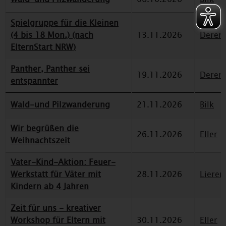
Spielgruppe für die Kleinen
(4 bis 18 Mon.) (nach
13.11.2026
Deren
ElternStart NRW)
Panther, Panther sei
19.11.2026
Deren
entspannter
Wald-und Pilzwanderung
21.11.2026
Bilk
Wir begrüßen die
26.11.2026
Eller
Weihnachtszeit
Vater-Kind-Aktion: Feuer-
Werkstatt für Väter mit
28.11.2026
Lieren
Kindern ab 4 Jahren
Zeit für uns - kreativer
Workshop für Eltern mit
30.11.2026
Eller