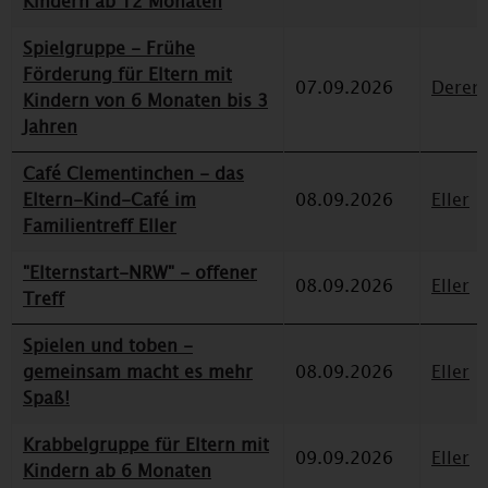
Kindern ab 12 Monaten
Spielgruppe - Frühe
Förderung für Eltern mit
07.09.2026
Deren
Kindern von 6 Monaten bis 3
Jahren
Café Clementinchen - das
Eltern-Kind-Café im
08.09.2026
Eller
Familientreff Eller
"Elternstart-NRW" - offener
08.09.2026
Eller
Treff
Spielen und toben -
gemeinsam macht es mehr
08.09.2026
Eller
Spaß!
Krabbelgruppe für Eltern mit
09.09.2026
Eller
Kindern ab 6 Monaten