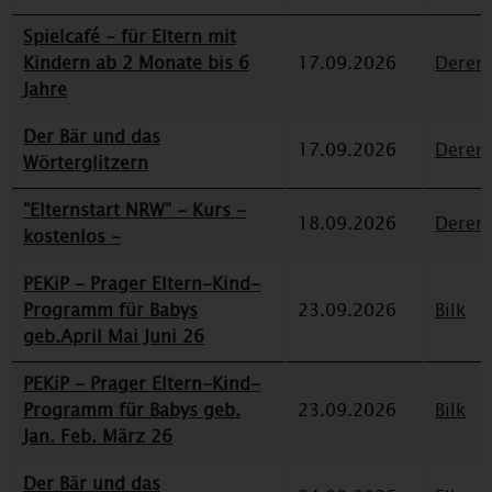
Spielcafé - für Eltern mit
Kindern ab 2 Monate bis 6
17.09.2026
Deren
Jahre
Der Bär und das
17.09.2026
Deren
Wörterglitzern
"Elternstart NRW" - Kurs -
18.09.2026
Deren
kostenlos -
PEKiP - Prager Eltern-Kind-
Programm für Babys
23.09.2026
Bilk
geb.April Mai Juni 26
PEKiP - Prager Eltern-Kind-
Programm für Babys geb.
23.09.2026
Bilk
Jan. Feb. März 26
Der Bär und das