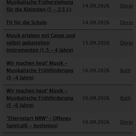
Musikalische Früherziehung
14.09.2026
Deren
für die Kleinsten (1 - 2,5 J.)
Fit für die Schule
14.09.2026
Deren
Musik erleben mit Geige und
selbst gebastelten
15.09.2026
Deren
Instrumenten (1,5 - 4 Jahre)
Wir machen heut' Musik -
Musikalische Frühförderung
16.09.2026
Rath
(3 -4 Jahre)
Wir machen heut' Musik -
Musikalische Frühförderung
16.09.2026
Rath
(5 -6 Jahre)
"Elternstart NRW“ – Offenes
16.09.2026
Deren
Spielcafé - kostenlos!