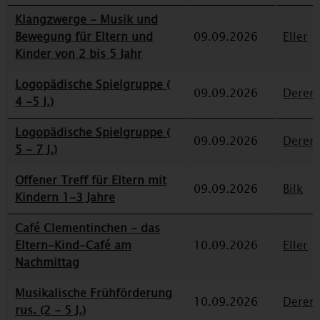
Klangzwerge - Musik und
Bewegung für Eltern und
09.09.2026
Eller
Kinder von 2 bis 5 Jahr
Logopädische Spielgruppe (
09.09.2026
Deren
4 -5 J.)
Logopädische Spielgruppe (
09.09.2026
Deren
5 - 7 J.)
Offener Treff für Eltern mit
09.09.2026
Bilk
Kindern 1-3 Jahre
Café Clementinchen - das
Eltern-Kind-Café am
10.09.2026
Eller
Nachmittag
Musikalische Frühförderung
10.09.2026
Deren
rus. (2 - 5 J.)