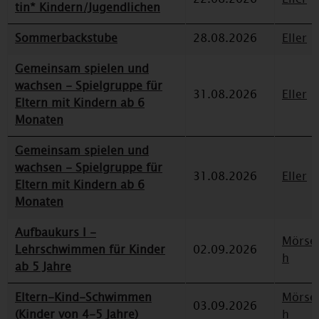
tin* Kindern/Jugendlichen
Sommerbackstube
28.08.2026
Eller
Gemeinsam spielen und
wachsen - Spielgruppe für
31.08.2026
Eller
Eltern mit Kindern ab 6
Monaten
Gemeinsam spielen und
wachsen - Spielgruppe für
31.08.2026
Eller
Eltern mit Kindern ab 6
Monaten
Aufbaukurs I -
Mörse
Lehrschwimmen für Kinder
02.09.2026
h
ab 5 Jahre
Eltern-Kind-Schwimmen
Mörse
03.09.2026
(Kinder von 4-5 Jahre)
h