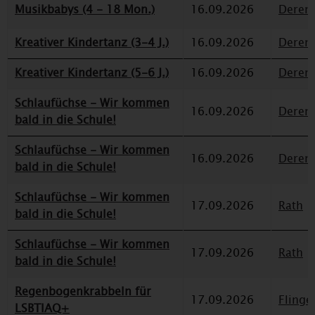
Musikbabys (4 - 18 Mon.)
16.09.2026
Deren
Kreativer Kindertanz (3-4 J.)
16.09.2026
Deren
Kreativer Kindertanz (5-6 J.)
16.09.2026
Deren
Schlaufüchse - Wir kommen
16.09.2026
Deren
bald in die Schule!
Schlaufüchse - Wir kommen
16.09.2026
Deren
bald in die Schule!
Schlaufüchse - Wir kommen
17.09.2026
Rath
bald in die Schule!
Schlaufüchse - Wir kommen
17.09.2026
Rath
bald in die Schule!
Regenbogenkrabbeln für
17.09.2026
Flinge
LSBTIAQ+