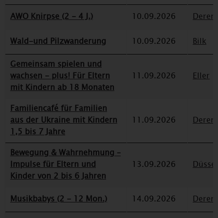
AWO Knirpse (2 - 4 J.)
10.09.2026
Deren
Wald-und Pilzwanderung
10.09.2026
Bilk
Gemeinsam spielen und
wachsen - plus! Für Eltern
11.09.2026
Eller
mit Kindern ab 18 Monaten
Familiencafé für Familien
aus der Ukraine mit Kindern
11.09.2026
Deren
1,5 bis 7 Jahre
Bewegung & Wahrnehmung –
Impulse für Eltern und
13.09.2026
Düssel
Kinder von 2 bis 6 Jahren
Musikbabys (2 - 12 Mon.)
14.09.2026
Deren