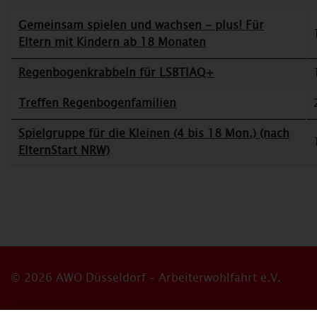
Gemeinsam spielen und wachsen - plus! Für
Eltern mit Kindern ab 18 Monaten
Regenbogenkrabbeln für LSBTIAQ+
Treffen Regenbogenfamilien
Spielgruppe für die Kleinen (4 bis 18 Mon.) (nach
ElternStart NRW)
© 2026 AWO Düsseldorf – Arbeiterwohlfahrt e.V.