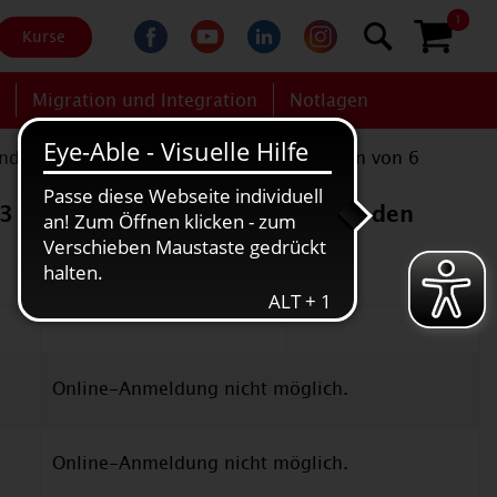
1
Kurse
g
Migration und Integration
Notlagen
inder
|
Spielgruppen für Eltern mit Kindern von 6
3 Jahren" (Nr. 2305-02) wurde in den
Online-Anmeldung nicht möglich.
Online-Anmeldung nicht möglich.