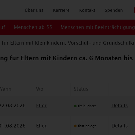
Über uns
Karriere
Kontakt
Spenden
ruf
Menschen ab 55
Menschen mit Beeinträchtigun
für Eltern mit Kleinkindern, Vorschul- und Grundschulk
g für Eltern mit Kindern ca. 6 Monaten bis 
Wann
Wo
Status
22.08.2026
Eller
Details
31.08.2026
Eller
Details