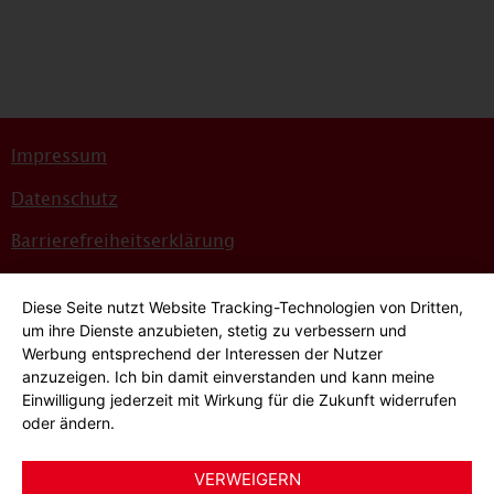
Impressum
Datenschutz
Barrierefreiheitserklärung
Sitemap
Diese Seite nutzt Website Tracking-Technologien von Dritten,
Bildnachweise
um ihre Dienste anzubieten, stetig zu verbessern und
Werbung entsprechend der Interessen der Nutzer
Hinweisgeber*innensystem
anzuzeigen. Ich bin damit einverstanden und kann meine
Einwilligung jederzeit mit Wirkung für die Zukunft widerrufen
Cookie-Einstellungen
oder ändern.
VERWEIGERN