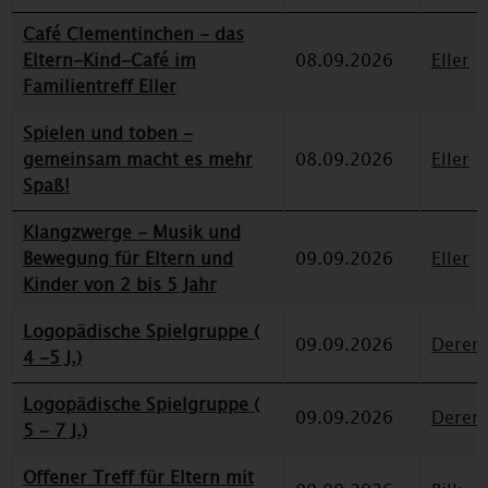
Café Clementinchen - das
Eltern-Kind-Café im
08.09.2026
Eller
Familientreff Eller
Spielen und toben -
gemeinsam macht es mehr
08.09.2026
Eller
Spaß!
Klangzwerge - Musik und
Bewegung für Eltern und
09.09.2026
Eller
Kinder von 2 bis 5 Jahr
Logopädische Spielgruppe (
09.09.2026
Deren
4 -5 J.)
Logopädische Spielgruppe (
09.09.2026
Deren
5 - 7 J.)
Offener Treff für Eltern mit