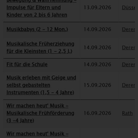
Bewegung & Wahrnehmung –
Impulse für Eltern und
13.09.2026
Düssel
Kinder von 2 bis 6 Jahren
Musikbabys (2 - 12 Mon.)
14.09.2026
Deren
Musikalische Früherziehung
14.09.2026
Deren
für die Kleinsten (1 - 2,5 J.)
Fit für die Schule
14.09.2026
Deren
Musik erleben mit Geige und
selbst gebastelten
15.09.2026
Deren
Instrumenten (1,5 - 4 Jahre)
Wir machen heut' Musik -
Musikalische Frühförderung
16.09.2026
Rath
(3 -4 Jahre)
Wir machen heut' Musik -