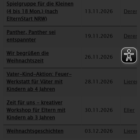
Spielgruppe für die Kleinen
(4 bis 18 Mon.) (nach
13.11.2026
Deren
ElternStart NRW)
Panther, Panther sei
19.11.2026
Deren
entspannter
Wir begrüßen die
26.11.2026
Eller
Weihnachtszeit
Vater-Kind-Aktion: Feuer-
Werkstatt für Väter mit
28.11.2026
Lieren
Kindern ab 4 Jahren
Zeit für uns - kreativer
Workshop für Eltern mit
30.11.2026
Eller
Kindern ab 3 Jahren
Weihnachtsgeschichten
03.12.2026
Lieren