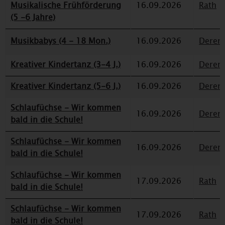
Musikalische Frühförderung
16.09.2026
Rath
(5 -6 Jahre)
Musikbabys (4 - 18 Mon.)
16.09.2026
Deren
Kreativer Kindertanz (3-4 J.)
16.09.2026
Deren
Kreativer Kindertanz (5-6 J.)
16.09.2026
Deren
Schlaufüchse - Wir kommen
16.09.2026
Deren
bald in die Schule!
Schlaufüchse - Wir kommen
16.09.2026
Deren
bald in die Schule!
Schlaufüchse - Wir kommen
17.09.2026
Rath
bald in die Schule!
Schlaufüchse - Wir kommen
17.09.2026
Rath
bald in die Schule!