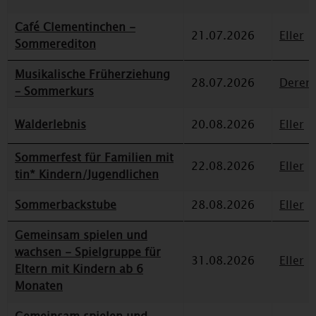
Café Clementinchen -
21.07.2026
Eller
Sommerediton
Musikalische Früherziehung
28.07.2026
Deren
– Sommerkurs
Walderlebnis
20.08.2026
Eller
Sommerfest für Familien mit
22.08.2026
Eller
tin* Kindern/Jugendlichen
Sommerbackstube
28.08.2026
Eller
Gemeinsam spielen und
wachsen - Spielgruppe für
31.08.2026
Eller
Eltern mit Kindern ab 6
Monaten