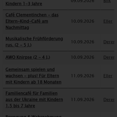
09.09.2026
Bilk
Kindern 1-3 Jahre
Café Clementinchen - das
Eltern-Kind-Café am
10.09.2026
Eller
Nachmittag
Musikalische Frühförderung
10.09.2026
Deren
rus. (2 - 5 J.)
AWO Knirpse (2 - 4 J.)
10.09.2026
Deren
Gemeinsam spielen und
wachsen - plus! Für Eltern
11.09.2026
Eller
mit Kindern ab 18 Monaten
Familiencafé für Familien
aus der Ukraine mit Kindern
11.09.2026
Deren
1,5 bis 7 Jahre