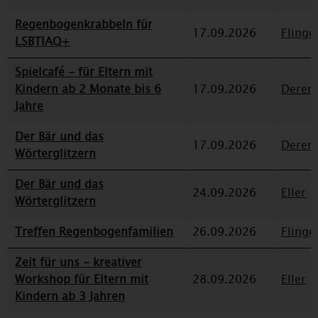
Regenbogenkrabbeln für
17.09.2026
Flinge
LSBTIAQ+
Spielcafé - für Eltern mit
Kindern ab 2 Monate bis 6
17.09.2026
Deren
Jahre
Der Bär und das
17.09.2026
Deren
Wörterglitzern
Der Bär und das
24.09.2026
Eller
Wörterglitzern
Treffen Regenbogenfamilien
26.09.2026
Flinge
Zeit für uns - kreativer
Workshop für Eltern mit
28.09.2026
Eller
Kindern ab 3 Jahren