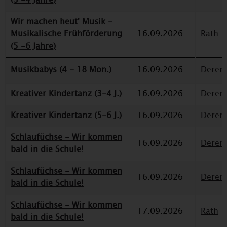
Wir machen heut' Musik -
Musikalische Frühförderung
16.09.2026
Rath
(5 -6 Jahre)
Musikbabys (4 - 18 Mon.)
16.09.2026
Deren
Kreativer Kindertanz (3-4 J.)
16.09.2026
Deren
Kreativer Kindertanz (5-6 J.)
16.09.2026
Deren
Schlaufüchse - Wir kommen
16.09.2026
Deren
bald in die Schule!
Schlaufüchse - Wir kommen
16.09.2026
Deren
bald in die Schule!
Schlaufüchse - Wir kommen
17.09.2026
Rath
bald in die Schule!