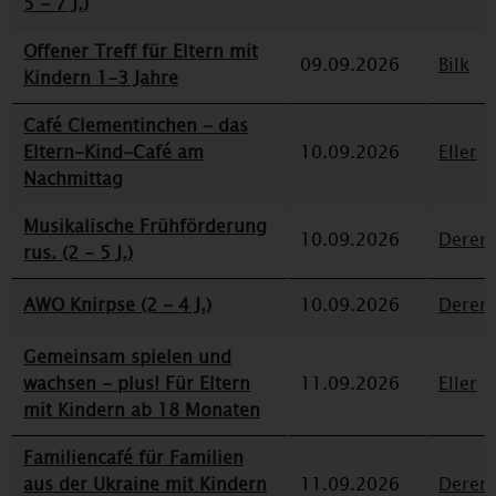
5 - 7 J.)
Offener Treff für Eltern mit
09.09.2026
Bilk
Kindern 1-3 Jahre
Café Clementinchen - das
Eltern-Kind-Café am
10.09.2026
Eller
Nachmittag
Musikalische Frühförderung
10.09.2026
Deren
rus. (2 - 5 J.)
AWO Knirpse (2 - 4 J.)
10.09.2026
Deren
Gemeinsam spielen und
wachsen - plus! Für Eltern
11.09.2026
Eller
mit Kindern ab 18 Monaten
Familiencafé für Familien
aus der Ukraine mit Kindern
11.09.2026
Deren