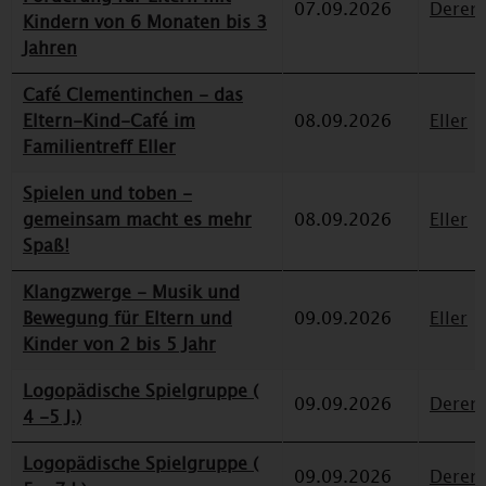
07.09.2026
Deren
Kindern von 6 Monaten bis 3
Jahren
Café Clementinchen - das
Eltern-Kind-Café im
08.09.2026
Eller
Familientreff Eller
Spielen und toben -
gemeinsam macht es mehr
08.09.2026
Eller
Spaß!
Klangzwerge - Musik und
Bewegung für Eltern und
09.09.2026
Eller
Kinder von 2 bis 5 Jahr
Logopädische Spielgruppe (
09.09.2026
Deren
4 -5 J.)
Logopädische Spielgruppe (
09.09.2026
Deren