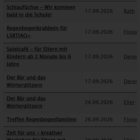
Schlaufüchse - Wir kommen
17.09.2026
Rath
bald in die Schule!
Regenbogenkrabbeln für
17.09.2026
Flinge
LSBTIAQ+
Spielcafé - für Eltern mit
Kindern ab 2 Monate bis 6
17.09.2026
Deren
Jahre
Der Bär und das
17.09.2026
Deren
Wörterglitzern
Der Bär und das
24.09.2026
Eller
Wörterglitzern
Treffen Regenbogenfamilien
26.09.2026
Flinge
Zeit für uns - kreativer