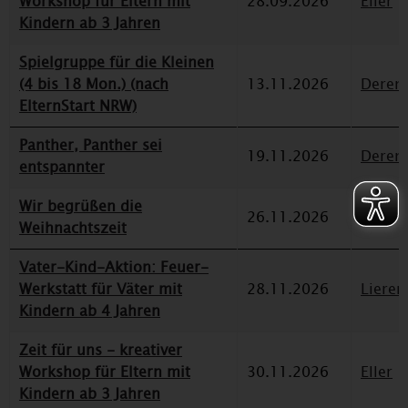
Workshop für Eltern mit
28.09.2026
Eller
Kindern ab 3 Jahren
Spielgruppe für die Kleinen
(4 bis 18 Mon.) (nach
13.11.2026
Deren
ElternStart NRW)
Panther, Panther sei
19.11.2026
Deren
entspannter
Wir begrüßen die
26.11.2026
Eller
Weihnachtszeit
Vater-Kind-Aktion: Feuer-
Werkstatt für Väter mit
28.11.2026
Lieren
Kindern ab 4 Jahren
Zeit für uns - kreativer
Workshop für Eltern mit
30.11.2026
Eller
Kindern ab 3 Jahren