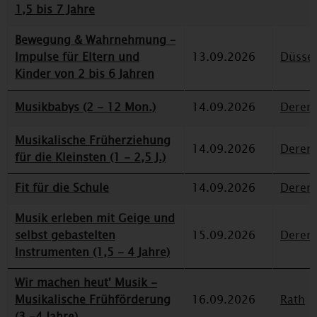
1,5 bis 7 Jahre
Bewegung & Wahrnehmung –
Impulse für Eltern und
13.09.2026
Düssel
Kinder von 2 bis 6 Jahren
Musikbabys (2 - 12 Mon.)
14.09.2026
Deren
Musikalische Früherziehung
14.09.2026
Deren
für die Kleinsten (1 - 2,5 J.)
Fit für die Schule
14.09.2026
Deren
Musik erleben mit Geige und
selbst gebastelten
15.09.2026
Deren
Instrumenten (1,5 - 4 Jahre)
Wir machen heut' Musik -
Musikalische Frühförderung
16.09.2026
Rath
(3 -4 Jahre)