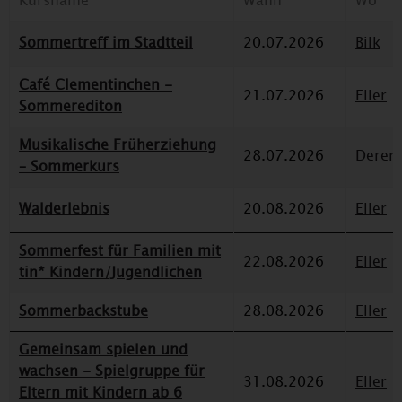
Kursname
Wann
Wo
Sommertreff im Stadtteil
20.07.2026
Bilk
Café Clementinchen -
21.07.2026
Eller
Sommerediton
Musikalische Früherziehung
28.07.2026
Deren
– Sommerkurs
Walderlebnis
20.08.2026
Eller
Sommerfest für Familien mit
22.08.2026
Eller
tin* Kindern/Jugendlichen
Sommerbackstube
28.08.2026
Eller
Gemeinsam spielen und
wachsen - Spielgruppe für
31.08.2026
Eller
Eltern mit Kindern ab 6