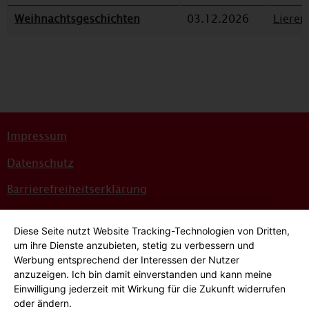
Weihnachtsgeschichten
03.12.2026
Lieren
Impressum
Datenschutz
Barrierefreiheitserklärung
Sitemap
Diese Seite nutzt Website Tracking-Technologien von Dritten,
Bildnachweise
um ihre Dienste anzubieten, stetig zu verbessern und
Werbung entsprechend der Interessen der Nutzer
Hinweisgeber*innensystem
anzuzeigen. Ich bin damit einverstanden und kann meine
Einwilligung jederzeit mit Wirkung für die Zukunft widerrufen
Cookie-Einstellungen
oder ändern.