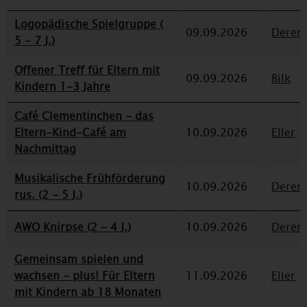
Logopädische Spielgruppe (
09.09.2026
Deren
5 - 7 J.)
Offener Treff für Eltern mit
09.09.2026
Bilk
Kindern 1-3 Jahre
Café Clementinchen - das
Eltern-Kind-Café am
10.09.2026
Eller
Nachmittag
Musikalische Frühförderung
10.09.2026
Deren
rus. (2 - 5 J.)
AWO Knirpse (2 - 4 J.)
10.09.2026
Deren
Gemeinsam spielen und
wachsen - plus! Für Eltern
11.09.2026
Eller
mit Kindern ab 18 Monaten