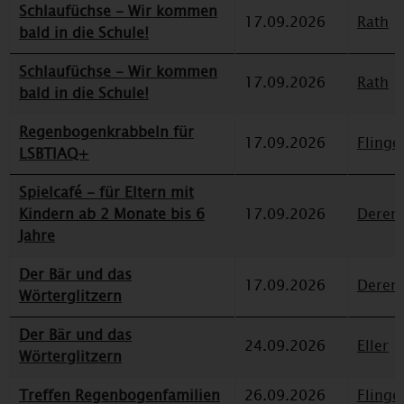
Schlaufüchse - Wir kommen
17.09.2026
Rath
bald in die Schule!
Schlaufüchse - Wir kommen
17.09.2026
Rath
bald in die Schule!
Regenbogenkrabbeln für
17.09.2026
Flinge
LSBTIAQ+
Spielcafé - für Eltern mit
Kindern ab 2 Monate bis 6
17.09.2026
Deren
Jahre
Der Bär und das
17.09.2026
Deren
Wörterglitzern
Der Bär und das
24.09.2026
Eller
Wörterglitzern
Treffen Regenbogenfamilien
26.09.2026
Flinge