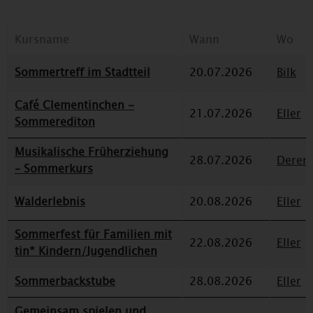
Kursname
Wann
Wo
Sommertreff im Stadtteil
20.07.2026
Bilk
Café Clementinchen -
21.07.2026
Eller
Sommerediton
Musikalische Früherziehung
28.07.2026
Deren
– Sommerkurs
Walderlebnis
20.08.2026
Eller
Sommerfest für Familien mit
22.08.2026
Eller
tin* Kindern/Jugendlichen
Sommerbackstube
28.08.2026
Eller
Gemeinsam spielen und