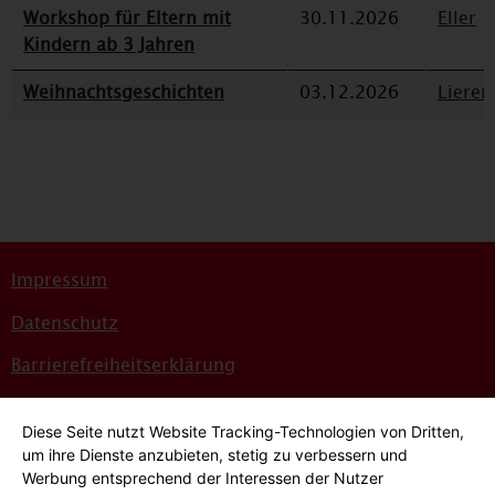
Workshop für Eltern mit
30.11.2026
Eller
Kindern ab 3 Jahren
Weihnachtsgeschichten
03.12.2026
Lieren
Impressum
Datenschutz
Barrierefreiheitserklärung
Sitemap
Diese Seite nutzt Website Tracking-Technologien von Dritten,
Bildnachweise
um ihre Dienste anzubieten, stetig zu verbessern und
Werbung entsprechend der Interessen der Nutzer
Hinweisgeber*innensystem