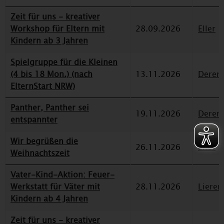
Zeit für uns - kreativer
Workshop für Eltern mit
28.09.2026
Eller
Kindern ab 3 Jahren
Spielgruppe für die Kleinen
(4 bis 18 Mon.) (nach
13.11.2026
Deren
ElternStart NRW)
Panther, Panther sei
19.11.2026
Deren
entspannter
Wir begrüßen die
26.11.2026
Eller
Weihnachtszeit
Vater-Kind-Aktion: Feuer-
Werkstatt für Väter mit
28.11.2026
Lieren
Kindern ab 4 Jahren
Zeit für uns - kreativer