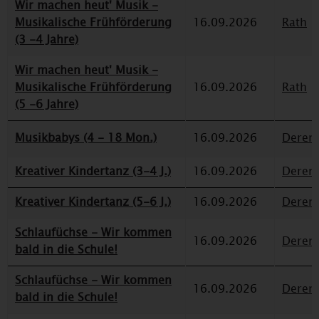
Wir machen heut' Musik -
Musikalische Frühförderung
16.09.2026
Rath
(3 -4 Jahre)
Wir machen heut' Musik -
Musikalische Frühförderung
16.09.2026
Rath
(5 -6 Jahre)
Musikbabys (4 - 18 Mon.)
16.09.2026
Deren
Kreativer Kindertanz (3-4 J.)
16.09.2026
Deren
Kreativer Kindertanz (5-6 J.)
16.09.2026
Deren
Schlaufüchse - Wir kommen
16.09.2026
Deren
bald in die Schule!
Schlaufüchse - Wir kommen
16.09.2026
Deren
bald in die Schule!