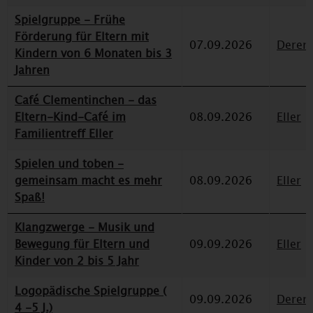
Spielgruppe - Frühe
Förderung für Eltern mit
07.09.2026
Deren
Kindern von 6 Monaten bis 3
Jahren
Café Clementinchen - das
Eltern-Kind-Café im
08.09.2026
Eller
Familientreff Eller
Spielen und toben -
gemeinsam macht es mehr
08.09.2026
Eller
Spaß!
Klangzwerge - Musik und
Bewegung für Eltern und
09.09.2026
Eller
Kinder von 2 bis 5 Jahr
Logopädische Spielgruppe (
09.09.2026
Deren
4 -5 J.)