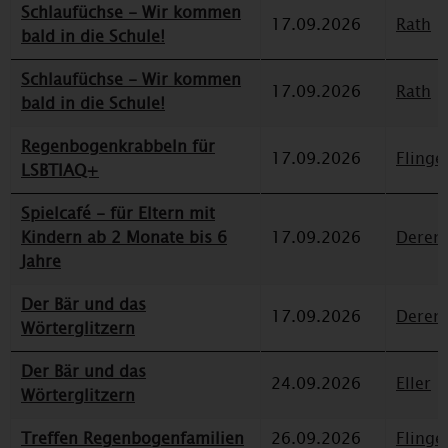
Schlaufüchse - Wir kommen
17.09.2026
Rath
bald in die Schule!
Schlaufüchse - Wir kommen
17.09.2026
Rath
bald in die Schule!
Regenbogenkrabbeln für
17.09.2026
Flinge
LSBTIAQ+
Spielcafé - für Eltern mit
Kindern ab 2 Monate bis 6
17.09.2026
Deren
Jahre
Der Bär und das
17.09.2026
Deren
Wörterglitzern
Der Bär und das
24.09.2026
Eller
Wörterglitzern
Treffen Regenbogenfamilien
26.09.2026
Flinge