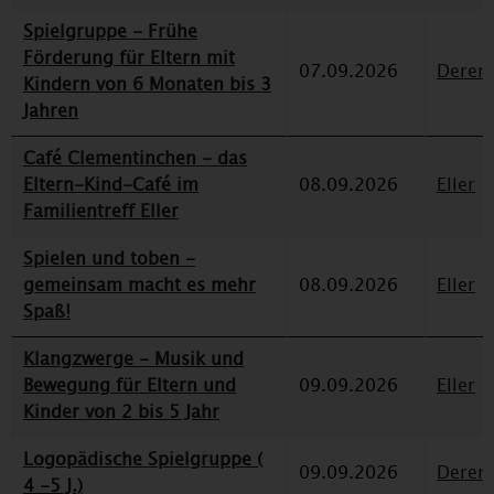
Spielgruppe - Frühe
Förderung für Eltern mit
07.09.2026
Deren
Kindern von 6 Monaten bis 3
Jahren
Café Clementinchen - das
Eltern-Kind-Café im
08.09.2026
Eller
Familientreff Eller
Spielen und toben -
gemeinsam macht es mehr
08.09.2026
Eller
Spaß!
Klangzwerge - Musik und
Bewegung für Eltern und
09.09.2026
Eller
Kinder von 2 bis 5 Jahr
Logopädische Spielgruppe (
09.09.2026
Deren
4 -5 J.)