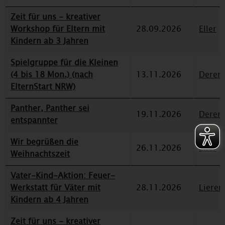
Zeit für uns - kreativer
Workshop für Eltern mit
28.09.2026
Eller
Kindern ab 3 Jahren
Spielgruppe für die Kleinen
(4 bis 18 Mon.) (nach
13.11.2026
Deren
ElternStart NRW)
Panther, Panther sei
19.11.2026
Deren
entspannter
Wir begrüßen die
26.11.2026
Eller
Weihnachtszeit
Vater-Kind-Aktion: Feuer-
Werkstatt für Väter mit
28.11.2026
Lieren
Kindern ab 4 Jahren
Zeit für uns - kreativer