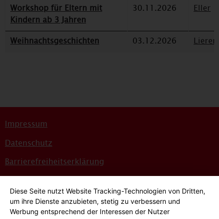
Workshop für Eltern mit
30.11.2026
Eller
Kindern ab 3 Jahren
Weihnachtsgeschichten
03.12.2026
Lieren
Impressum
Datenschutz
Barrierefreiheitserklärung
Sitemap
Diese Seite nutzt Website Tracking-Technologien von Dritten,
Bildnachweise
um ihre Dienste anzubieten, stetig zu verbessern und
Werbung entsprechend der Interessen der Nutzer
Hinweisgeber*innensystem