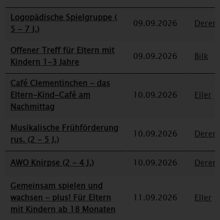
Logopädische Spielgruppe (
09.09.2026
Deren
5 - 7 J.)
Offener Treff für Eltern mit
09.09.2026
Bilk
Kindern 1-3 Jahre
Café Clementinchen - das
Eltern-Kind-Café am
10.09.2026
Eller
Nachmittag
Musikalische Frühförderung
10.09.2026
Deren
rus. (2 - 5 J.)
AWO Knirpse (2 - 4 J.)
10.09.2026
Deren
Gemeinsam spielen und
wachsen - plus! Für Eltern
11.09.2026
Eller
mit Kindern ab 18 Monaten