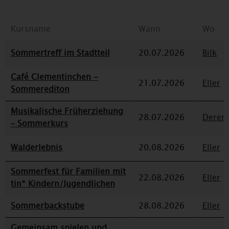
Kursname
Wann
Wo
Sommertreff im Stadtteil
20.07.2026
Bilk
Café Clementinchen -
21.07.2026
Eller
Sommerediton
Musikalische Früherziehung
28.07.2026
Deren
– Sommerkurs
Walderlebnis
20.08.2026
Eller
Sommerfest für Familien mit
22.08.2026
Eller
tin* Kindern/Jugendlichen
Sommerbackstube
28.08.2026
Eller
Gemeinsam spielen und