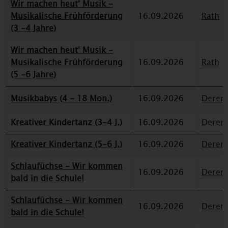
Wir machen heut' Musik -
Musikalische Frühförderung
16.09.2026
Rath
(3 -4 Jahre)
Wir machen heut' Musik -
Musikalische Frühförderung
16.09.2026
Rath
(5 -6 Jahre)
Musikbabys (4 - 18 Mon.)
16.09.2026
Deren
Kreativer Kindertanz (3-4 J.)
16.09.2026
Deren
Kreativer Kindertanz (5-6 J.)
16.09.2026
Deren
Schlaufüchse - Wir kommen
16.09.2026
Deren
bald in die Schule!
Schlaufüchse - Wir kommen
16.09.2026
Deren
bald in die Schule!