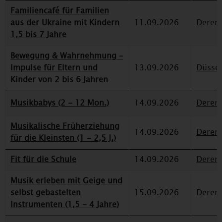
Familiencafé für Familien
aus der Ukraine mit Kindern
11.09.2026
Deren
1,5 bis 7 Jahre
Bewegung & Wahrnehmung –
Impulse für Eltern und
13.09.2026
Düssel
Kinder von 2 bis 6 Jahren
Musikbabys (2 - 12 Mon.)
14.09.2026
Deren
Musikalische Früherziehung
14.09.2026
Deren
für die Kleinsten (1 - 2,5 J.)
Fit für die Schule
14.09.2026
Deren
Musik erleben mit Geige und
selbst gebastelten
15.09.2026
Deren
Instrumenten (1,5 - 4 Jahre)