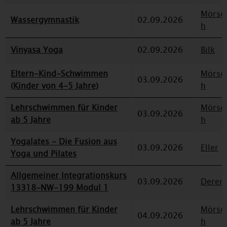
Mörse
Wassergymnastik
02.09.2026
h
Vinyasa Yoga
02.09.2026
Bilk
Eltern-Kind-Schwimmen
Mörse
03.09.2026
(Kinder von 4-5 Jahre)
h
Lehrschwimmen für Kinder
Mörse
03.09.2026
ab 5 Jahre
h
Yogalates - Die Fusion aus
03.09.2026
Eller
Yoga und Pilates
Allgemeiner Integrationskurs
03.09.2026
Deren
13318-NW-199 Modul 1
Lehrschwimmen für Kinder
Mörse
04.09.2026
ab 5 Jahre
h