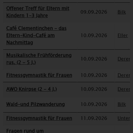
Offener Treff für Eltern mit
09.09.2026
Bilk
Kindern 1-3 Jahre
Café Clementinchen - das
Eltern-Kind-Café am
10.09.2026
Eller
Nachmittag
Musikalische Frühförderung
10.09.2026
Deren
rus. (2 - 5 J.)
Fitnessgymnastik für Frauen
10.09.2026
Deren
AWO Knirpse (2 - 4 J.)
10.09.2026
Deren
Wald-und Pilzwanderung
10.09.2026
Bilk
Fitnessgymnastik für Frauen
11.09.2026
Unterr
Fragen rund um