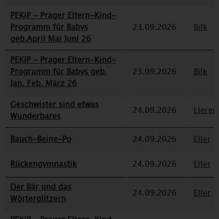
PEKiP - Prager Eltern-Kind-
Programm für Babys
23.09.2026
Bilk
geb.April Mai Juni 26
PEKiP - Prager Eltern-Kind-
Programm für Babys geb.
23.09.2026
Bilk
Jan. Feb. März 26
Geschwister sind etwas
24.09.2026
Lieren
Wunderbares
Bauch-Beine-Po
24.09.2026
Eller
Rückengymnastik
24.09.2026
Eller
Der Bär und das
24.09.2026
Eller
Wörterglitzern