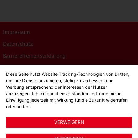
Impressum
Datenschutz
Barrierefreiheitserklärung
Sitemap
Diese Seite nutzt Website Tracking-Technologien von Dritten,
Bildnachweise
um ihre Dienste anzubieten, stetig zu verbessern und
Werbung entsprechend der Interessen der Nutzer
Hinweisgeber*innensystem
anzuzeigen. Ich bin damit einverstanden und kann meine
Einwilligung jederzeit mit Wirkung für die Zukunft widerrufen
Cookie-Einstellungen
oder ändern.
VERWEIGERN