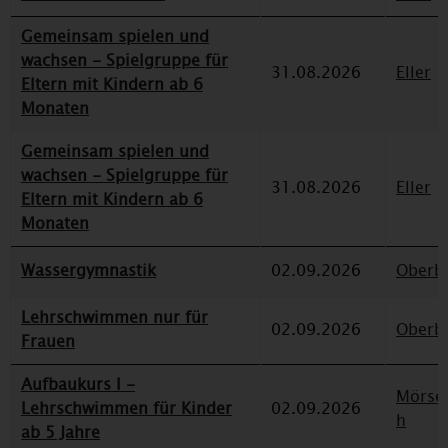
Gemeinsam spielen und
wachsen - Spielgruppe für
31.08.2026
Eller
Eltern mit Kindern ab 6
Monaten
Gemeinsam spielen und
wachsen - Spielgruppe für
31.08.2026
Eller
Eltern mit Kindern ab 6
Monaten
Wassergymnastik
02.09.2026
Oberbi
Lehrschwimmen nur für
02.09.2026
Oberbi
Frauen
Aufbaukurs I -
Mörse
Lehrschwimmen für Kinder
02.09.2026
h
ab 5 Jahre