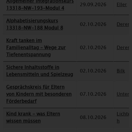
Allgemeiner Integrationskurs
29.09.2026
Eller
13318-NW-193-Modul 4
Alphabetisierungskurs
02.10.2026
Deren
13318-NW-188 Modul 8
Kraft tanken im
Familienalltag – Wege zur
02.10.2026
Deren
Tiefenentspannung
Sichere Inhaltsstoffe in
02.10.2026
Bilk
Lebensmitteln und Spielzeug
Gesprächskreis für Eltern
von Kindern mit besonderen
07.10.2026
Unterr
Förderbedarf
Kind krank - was Eltern
Lichte
08.10.2026
wissen müssen
h