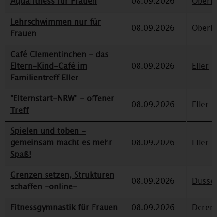
Aquafitness für Frauen
08.09.2026
Oberbi
Lehrschwimmen nur für
08.09.2026
Oberbi
Frauen
Café Clementinchen - das
Eltern-Kind-Café im
08.09.2026
Eller
Familientreff Eller
"Elternstart-NRW" - offener
08.09.2026
Eller
Treff
Spielen und toben -
gemeinsam macht es mehr
08.09.2026
Eller
Spaß!
Grenzen setzen, Strukturen
08.09.2026
Düssel
schaffen -online-
Fitnessgymnastik für Frauen
08.09.2026
Deren