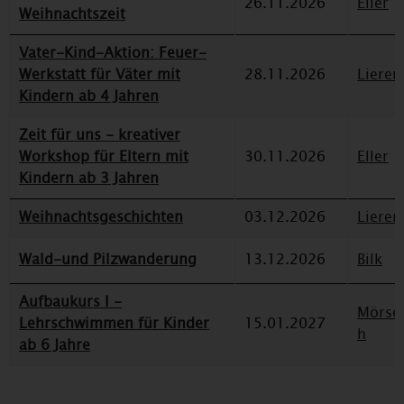
26.11.2026
Eller
Weihnachtszeit
Vater-Kind-Aktion: Feuer-
Werkstatt für Väter mit
28.11.2026
Lieren
Kindern ab 4 Jahren
Zeit für uns - kreativer
Workshop für Eltern mit
30.11.2026
Eller
Kindern ab 3 Jahren
Weihnachtsgeschichten
03.12.2026
Lieren
Wald-und Pilzwanderung
13.12.2026
Bilk
Aufbaukurs I -
Mörse
Lehrschwimmen für Kinder
15.01.2027
h
ab 6 Jahre