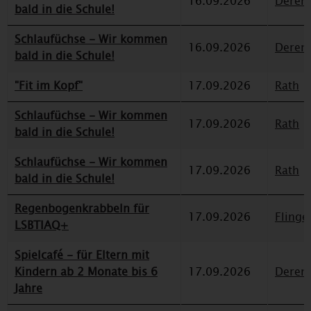
16.09.2026
Deren
bald in die Schule!
Schlaufüchse - Wir kommen
16.09.2026
Deren
bald in die Schule!
"Fit im Kopf"
17.09.2026
Rath
Schlaufüchse - Wir kommen
17.09.2026
Rath
bald in die Schule!
Schlaufüchse - Wir kommen
17.09.2026
Rath
bald in die Schule!
Regenbogenkrabbeln für
17.09.2026
Flinge
LSBTIAQ+
Spielcafé - für Eltern mit
Kindern ab 2 Monate bis 6
17.09.2026
Deren
Jahre