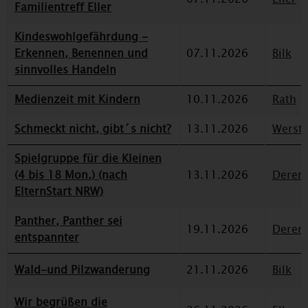
Familientreff Eller
Kindeswohlgefährdung -
Erkennen, Benennen und
07.11.2026
Bilk
sinnvolles Handeln
Medienzeit mit Kindern
10.11.2026
Rath
Schmeckt nicht, gibt´s nicht?
13.11.2026
Werst
Spielgruppe für die Kleinen
(4 bis 18 Mon.) (nach
13.11.2026
Deren
ElternStart NRW)
Panther, Panther sei
19.11.2026
Deren
entspannter
Wald-und Pilzwanderung
21.11.2026
Bilk
Wir begrüßen die