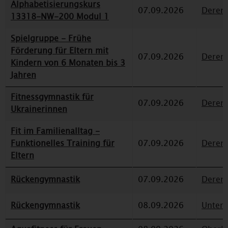
Alphabetisierungskurs
07.09.2026
Deren
13318-NW-200 Modul 1
Spielgruppe - Frühe
Förderung für Eltern mit
07.09.2026
Deren
Kindern von 6 Monaten bis 3
Jahren
Fitnessgymnastik für
07.09.2026
Deren
Ukrainerinnen
Fit im Familienalltag -
Funktionelles Training für
07.09.2026
Deren
Eltern
Rückengymnastik
07.09.2026
Deren
Rückengymnastik
08.09.2026
Unterr