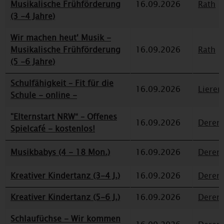
Musikalische Frühförderung
16.09.2026
Rath
(3 -4 Jahre)
Wir machen heut' Musik -
Musikalische Frühförderung
16.09.2026
Rath
(5 -6 Jahre)
Schulfähigkeit – Fit für die
16.09.2026
Lieren
Schule - online -
"Elternstart NRW“ – Offenes
16.09.2026
Deren
Spielcafé - kostenlos!
Musikbabys (4 - 18 Mon.)
16.09.2026
Deren
Kreativer Kindertanz (3-4 J.)
16.09.2026
Deren
Kreativer Kindertanz (5-6 J.)
16.09.2026
Deren
Schlaufüchse - Wir kommen