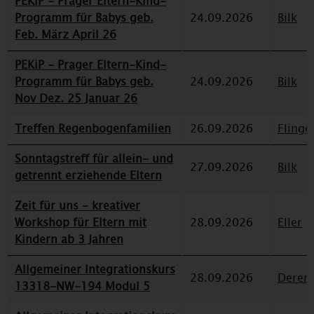
PEKiP - Prager Eltern-Kind-
Programm für Babys geb.
24.09.2026
Bilk
Feb. März April 26
PEKiP - Prager Eltern-Kind-
Programm für Babys geb.
24.09.2026
Bilk
Nov Dez. 25 Januar 26
Treffen Regenbogenfamilien
26.09.2026
Flinge
Sonntagstreff für allein- und
27.09.2026
Bilk
getrennt erziehende Eltern
Zeit für uns - kreativer
Workshop für Eltern mit
28.09.2026
Eller
Kindern ab 3 Jahren
Allgemeiner Integrationskurs
28.09.2026
Deren
13318-NW-194 Modul 5