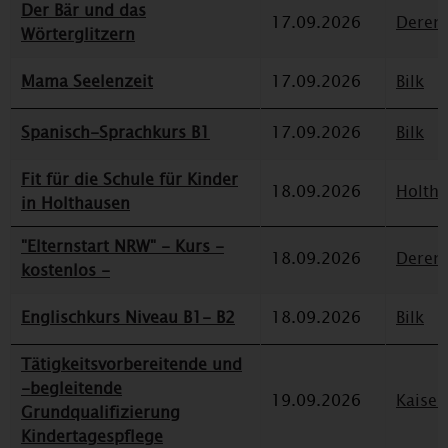
Der Bär und das
17.09.2026
Deren
Wörterglitzern
Mama Seelenzeit
17.09.2026
Bilk
Spanisch-Sprachkurs B1
17.09.2026
Bilk
Fit für die Schule für Kinder
18.09.2026
Holth
in Holthausen
"Elternstart NRW" - Kurs -
18.09.2026
Deren
kostenlos -
Englischkurs Niveau B1- B2
18.09.2026
Bilk
Tätigkeitsvorbereitende und
-begleitende
19.09.2026
Kaiser
Grundqualifizierung
Kindertagespflege