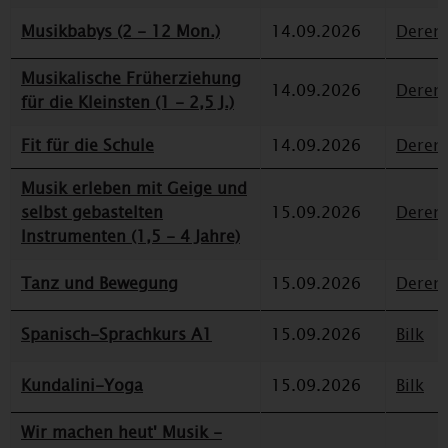
Musikbabys (2 - 12 Mon.)
14.09.2026
Deren
Musikalische Früherziehung
14.09.2026
Deren
für die Kleinsten (1 - 2,5 J.)
Fit für die Schule
14.09.2026
Deren
Musik erleben mit Geige und
selbst gebastelten
15.09.2026
Deren
Instrumenten (1,5 - 4 Jahre)
Tanz und Bewegung
15.09.2026
Deren
Spanisch-Sprachkurs A1
15.09.2026
Bilk
Kundalini-Yoga
15.09.2026
Bilk
Wir machen heut' Musik -