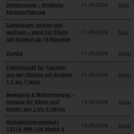
Doktorspiele - Kindliche
11.09.2026
Rath
Körpererfahrung
Gemeinsam spielen und
wachsen - plus! Für Eltern
11.09.2026
Eller
mit Kindern ab 18 Monaten
Zumba
11.09.2026
Deren
Familiencafé für Familien
aus der Ukraine mit Kindern
11.09.2026
Deren
1,5 bis 7 Jahre
Bewegung & Wahrnehmung –
Impulse für Eltern und
13.09.2026
Düssel
Kinder von 2 bis 6 Jahren
Alphabetisierungskurs
14.09.2026
Deren
13318-NW-196 Modul 4