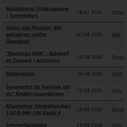
Musikalische Früherziehung
28.07.2026
Deren
– Sommerkurs
Stillen und Abstillen: Wie
gelingt ein sanfter
07.08.2026
Bilk
Übergang?
"Elternstart NRW“ – Babytreff
18.08.2026
Deren
im Zoopark - kostenlos!
Walderlebnis
20.08.2026
Eller
Sommerfest für Familien mit
22.08.2026
Eller
tin* Kindern/Jugendlichen
Allgemeiner Integrationskurs
26.08.2026
Deren
13318-NW-194 Modul 4
Sommerbackstube
28.08.2026
Eller