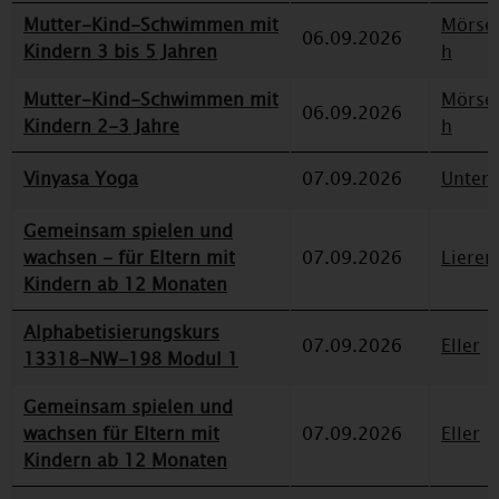
Mutter-Kind-Schwimmen mit
Mörse
06.09.2026
Kindern 3 bis 5 Jahren
h
Mutter-Kind-Schwimmen mit
Mörse
06.09.2026
Kindern 2-3 Jahre
h
Vinyasa Yoga
07.09.2026
Unterr
Gemeinsam spielen und
wachsen - für Eltern mit
07.09.2026
Lieren
Kindern ab 12 Monaten
Alphabetisierungskurs
07.09.2026
Eller
13318-NW-198 Modul 1
Gemeinsam spielen und
wachsen für Eltern mit
07.09.2026
Eller
Kindern ab 12 Monaten