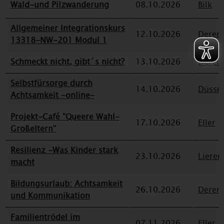
Wald-und Pilzwanderung
08.10.2026
Bilk
Allgemeiner Integrationskurs
12.10.2026
Deren
13318-NW-201 Modul 1
Schmeckt nicht, gibt´s nicht?
13.10.2026
Deren
Selbstfürsorge durch
14.10.2026
Düssel
Achtsamkeit -online-
Projekt-Café "Queere Wahl-
17.10.2026
Eller
Großeltern"
Resilienz -Was Kinder stark
23.10.2026
Lieren
macht
Bildungsurlaub: Achtsamkeit
26.10.2026
Deren
und Kommunikation
Familientrödel im
07.11.2026
Eller