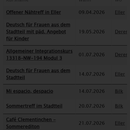
Offener Nähtreff in Eller
09.04.2026
Eller
Deutsch für Frauen aus dem
Stadtteil mit päd. Angebot
19.05.2026
Deren
für Kinder
Allgemeiner Integrationskurs
01.07.2026
Deren
13318-NW-194 Modul 3
Deutsch für Frauen aus dem
14.07.2026
Eller
Stadtteil
Mi espacio, despacio
14.07.2026
Bilk
Sommertreff im Stadtteil
20.07.2026
Bilk
Café Clementinchen -
21.07.2026
Eller
Sommerediton