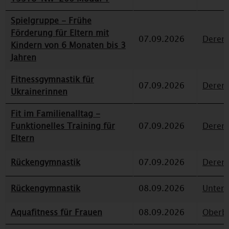
Spielgruppe - Frühe
Förderung für Eltern mit
07.09.2026
Deren
Kindern von 6 Monaten bis 3
Jahren
Fitnessgymnastik für
07.09.2026
Deren
Ukrainerinnen
Fit im Familienalltag -
Funktionelles Training für
07.09.2026
Deren
Eltern
Rückengymnastik
07.09.2026
Deren
Rückengymnastik
08.09.2026
Unterr
Aquafitness für Frauen
08.09.2026
Oberbi