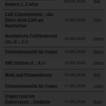
09.09.2026
Bilk
Kindern 1-3 Jahre
Café Clementinchen - das
Eltern-Kind-Café am
10.09.2026
Eller
Nachmittag
Musikalische Frühförderung
10.09.2026
Deren
rus. (2 - 5 J.)
Fitnessgymnastik für Frauen
10.09.2026
Deren
AWO Knirpse (2 - 4 J.)
10.09.2026
Deren
Wald-und Pilzwanderung
10.09.2026
Bilk
Fitnessgymnastik für Frauen
11.09.2026
Unterr
Fragen rund um
Doktorspiele - Kindliche
11.09.2026
Rath