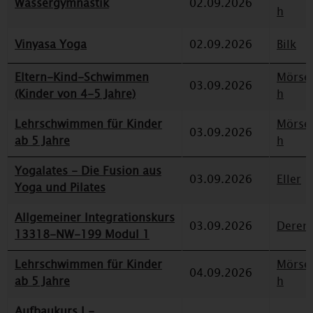
Wassergymnastik
02.09.2026
h
Vinyasa Yoga
02.09.2026
Bilk
Eltern-Kind-Schwimmen
Mörse
03.09.2026
(Kinder von 4-5 Jahre)
h
Lehrschwimmen für Kinder
Mörse
03.09.2026
ab 5 Jahre
h
Yogalates - Die Fusion aus
03.09.2026
Eller
Yoga und Pilates
Allgemeiner Integrationskurs
03.09.2026
Deren
13318-NW-199 Modul 1
Lehrschwimmen für Kinder
Mörse
04.09.2026
ab 5 Jahre
h
Aufbaukurs I -