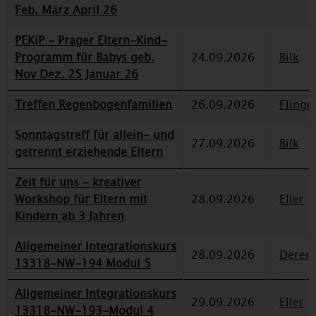
Feb. März April 26
PEKiP - Prager Eltern-Kind-
Programm für Babys geb.
24.09.2026
Bilk
Nov Dez. 25 Januar 26
Treffen Regenbogenfamilien
26.09.2026
Flinge
Sonntagstreff für allein- und
27.09.2026
Bilk
getrennt erziehende Eltern
Zeit für uns - kreativer
Workshop für Eltern mit
28.09.2026
Eller
Kindern ab 3 Jahren
Allgemeiner Integrationskurs
28.09.2026
Deren
13318-NW-194 Modul 5
Allgemeiner Integrationskurs
29.09.2026
Eller
13318-NW-193-Modul 4