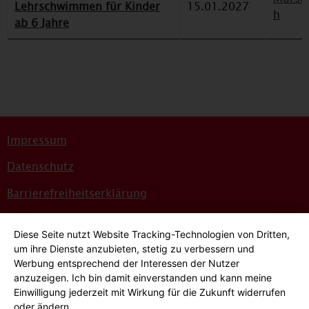
Lehrschwimmen für Kinder
15.01.2027
h
ab 6 Jahre
Impressum
Datenschutz
Barrierefreiheitserklärung
Sitemap
Diese Seite nutzt Website Tracking-Technologien von Dritten,
Bildnachweise
um ihre Dienste anzubieten, stetig zu verbessern und
Werbung entsprechend der Interessen der Nutzer
Hinweisgeber*innensystem
anzuzeigen. Ich bin damit einverstanden und kann meine
Einwilligung jederzeit mit Wirkung für die Zukunft widerrufen
Cookie-Einstellungen
oder ändern.