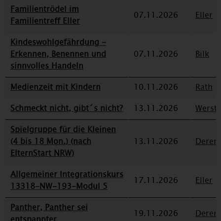
Familientrödel im
07.11.2026
Eller
Familientreff Eller
Kindeswohlgefährdung -
Erkennen, Benennen und
07.11.2026
Bilk
sinnvolles Handeln
Medienzeit mit Kindern
10.11.2026
Rath
Schmeckt nicht, gibt´s nicht?
13.11.2026
Werst
Spielgruppe für die Kleinen
(4 bis 18 Mon.) (nach
13.11.2026
Deren
ElternStart NRW)
Allgemeiner Integrationskurs
17.11.2026
Eller
13318-NW-193-Modul 5
Panther, Panther sei
19.11.2026
Deren
entspannter