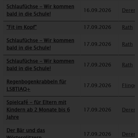
Schlaufüchse - Wir kommen
16.09.2026
Deren
bald in die Schule!
"Fit im Kopf"
17.09.2026
Rath
Schlaufüchse - Wir kommen
17.09.2026
Rath
bald in die Schule!
Schlaufüchse - Wir kommen
17.09.2026
Rath
bald in die Schule!
Regenbogenkrabbeln für
17.09.2026
Flinge
LSBTIAQ+
Spielcafé - für Eltern mit
Kindern ab 2 Monate bis 6
17.09.2026
Deren
Jahre
Der Bär und das
17.09.2026
Deren
Wörterglitzern