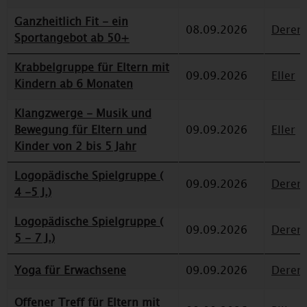
Ganzheitlich Fit - ein
08.09.2026
Deren
Sportangebot ab 50+
Krabbelgruppe für Eltern mit
09.09.2026
Eller
Kindern ab 6 Monaten
Klangzwerge - Musik und
Bewegung für Eltern und
09.09.2026
Eller
Kinder von 2 bis 5 Jahr
Logopädische Spielgruppe (
09.09.2026
Deren
4 -5 J.)
Logopädische Spielgruppe (
09.09.2026
Deren
5 - 7 J.)
Yoga für Erwachsene
09.09.2026
Deren
Offener Treff für Eltern mit