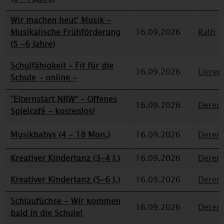
Wir machen heut' Musik -
Musikalische Frühförderung
16.09.2026
Rath
(5 -6 Jahre)
Schulfähigkeit – Fit für die
16.09.2026
Lieren
Schule - online -
"Elternstart NRW“ – Offenes
16.09.2026
Deren
Spielcafé - kostenlos!
Musikbabys (4 - 18 Mon.)
16.09.2026
Deren
Kreativer Kindertanz (3-4 J.)
16.09.2026
Deren
Kreativer Kindertanz (5-6 J.)
16.09.2026
Deren
Schlaufüchse - Wir kommen
16.09.2026
Deren
bald in die Schule!