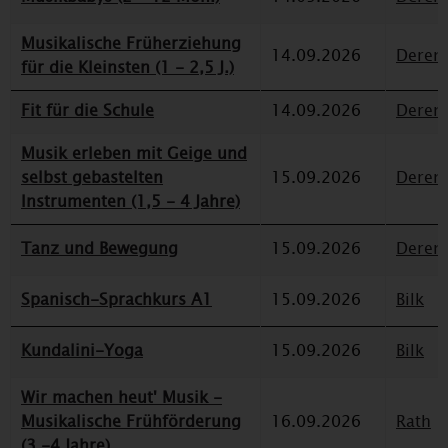
Musikalische Früherziehung
14.09.2026
Deren
für die Kleinsten (1 - 2,5 J.)
Fit für die Schule
14.09.2026
Deren
Musik erleben mit Geige und
selbst gebastelten
15.09.2026
Deren
Instrumenten (1,5 - 4 Jahre)
Tanz und Bewegung
15.09.2026
Deren
Spanisch-Sprachkurs A1
15.09.2026
Bilk
Kundalini-Yoga
15.09.2026
Bilk
Wir machen heut' Musik -
Musikalische Frühförderung
16.09.2026
Rath
(3 -4 Jahre)