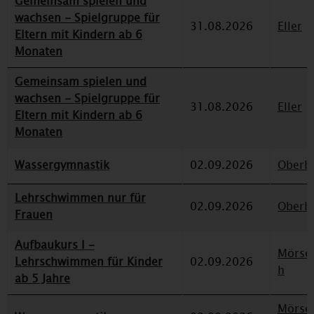
Gemeinsam spielen und
wachsen - Spielgruppe für
31.08.2026
Eller
Eltern mit Kindern ab 6
Monaten
Gemeinsam spielen und
wachsen - Spielgruppe für
31.08.2026
Eller
Eltern mit Kindern ab 6
Monaten
Wassergymnastik
02.09.2026
Oberbi
Lehrschwimmen nur für
02.09.2026
Oberbi
Frauen
Aufbaukurs I -
Mörse
Lehrschwimmen für Kinder
02.09.2026
h
ab 5 Jahre
Mörse