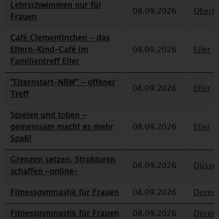
Lehrschwimmen nur für
08.09.2026
Oberbi
Frauen
Café Clementinchen - das
Eltern-Kind-Café im
08.09.2026
Eller
Familientreff Eller
"Elternstart-NRW" - offener
08.09.2026
Eller
Treff
Spielen und toben -
gemeinsam macht es mehr
08.09.2026
Eller
Spaß!
Grenzen setzen, Strukturen
08.09.2026
Düssel
schaffen -online-
Fitnessgymnastik für Frauen
08.09.2026
Deren
Fitnessgymnastik für Frauen
08.09.2026
Deren