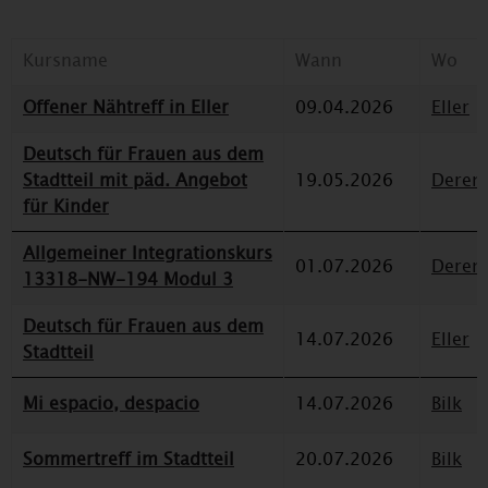
Kursname
Wann
Wo
Offener Nähtreff in Eller
09.04.2026
Eller
Deutsch für Frauen aus dem
Stadtteil mit päd. Angebot
19.05.2026
Deren
für Kinder
Allgemeiner Integrationskurs
01.07.2026
Deren
13318-NW-194 Modul 3
Deutsch für Frauen aus dem
14.07.2026
Eller
Stadtteil
Mi espacio, despacio
14.07.2026
Bilk
Sommertreff im Stadtteil
20.07.2026
Bilk