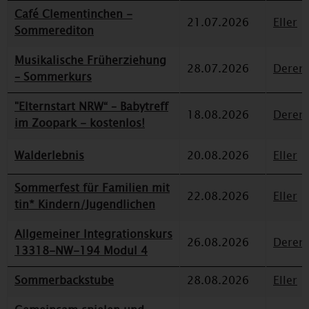
Café Clementinchen -
21.07.2026
Eller
Sommerediton
Musikalische Früherziehung
28.07.2026
Deren
– Sommerkurs
"Elternstart NRW“ – Babytreff
18.08.2026
Deren
im Zoopark - kostenlos!
Walderlebnis
20.08.2026
Eller
Sommerfest für Familien mit
22.08.2026
Eller
tin* Kindern/Jugendlichen
Allgemeiner Integrationskurs
26.08.2026
Deren
13318-NW-194 Modul 4
Sommerbackstube
28.08.2026
Eller