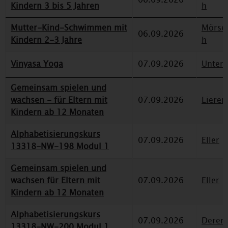
Kindern 3 bis 5 Jahren
h
Mutter-Kind-Schwimmen mit
Mörse
06.09.2026
Kindern 2-3 Jahre
h
Vinyasa Yoga
07.09.2026
Unterr
Gemeinsam spielen und
wachsen - für Eltern mit
07.09.2026
Lieren
Kindern ab 12 Monaten
Alphabetisierungskurs
07.09.2026
Eller
13318-NW-198 Modul 1
Gemeinsam spielen und
wachsen für Eltern mit
07.09.2026
Eller
Kindern ab 12 Monaten
Alphabetisierungskurs
07.09.2026
Deren
13318-NW-200 Modul 1