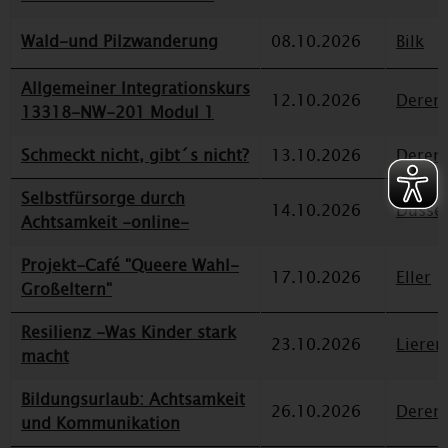
Wald-und Pilzwanderung
08.10.2026
Bilk
Allgemeiner Integrationskurs
12.10.2026
Deren
13318-NW-201 Modul 1
Schmeckt nicht, gibt´s nicht?
13.10.2026
Deren
Selbstfürsorge durch
14.10.2026
Düssel
Achtsamkeit -online-
Projekt-Café "Queere Wahl-
17.10.2026
Eller
Großeltern"
Resilienz -Was Kinder stark
23.10.2026
Lieren
macht
Bildungsurlaub: Achtsamkeit
26.10.2026
Deren
und Kommunikation