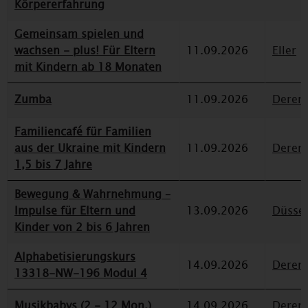
Körpererfahrung
Gemeinsam spielen und
wachsen - plus! Für Eltern
11.09.2026
Eller
mit Kindern ab 18 Monaten
Zumba
11.09.2026
Deren
Familiencafé für Familien
aus der Ukraine mit Kindern
11.09.2026
Deren
1,5 bis 7 Jahre
Bewegung & Wahrnehmung –
Impulse für Eltern und
13.09.2026
Düssel
Kinder von 2 bis 6 Jahren
Alphabetisierungskurs
14.09.2026
Deren
13318-NW-196 Modul 4
Musikbabys (2 - 12 Mon.)
14.09.2026
Deren