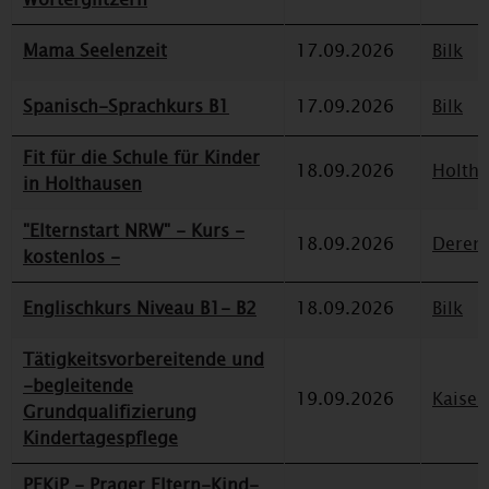
Mama Seelenzeit
17.09.2026
Bilk
Spanisch-Sprachkurs B1
17.09.2026
Bilk
Fit für die Schule für Kinder
18.09.2026
Holth
in Holthausen
"Elternstart NRW" - Kurs -
18.09.2026
Deren
kostenlos -
Englischkurs Niveau B1- B2
18.09.2026
Bilk
Tätigkeitsvorbereitende und
-begleitende
19.09.2026
Kaiser
Grundqualifizierung
Kindertagespflege
PEKiP - Prager Eltern-Kind-