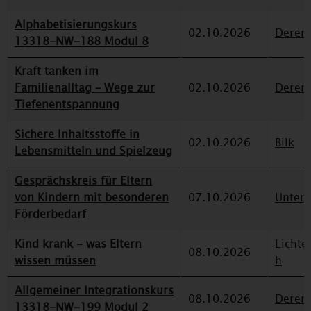
Alphabetisierungskurs
02.10.2026
Deren
13318-NW-188 Modul 8
Kraft tanken im
Familienalltag – Wege zur
02.10.2026
Deren
Tiefenentspannung
Sichere Inhaltsstoffe in
02.10.2026
Bilk
Lebensmitteln und Spielzeug
Gesprächskreis für Eltern
von Kindern mit besonderen
07.10.2026
Unterr
Förderbedarf
Kind krank - was Eltern
Lichte
08.10.2026
wissen müssen
h
Allgemeiner Integrationskurs
08.10.2026
Deren
13318-NW-199 Modul 2