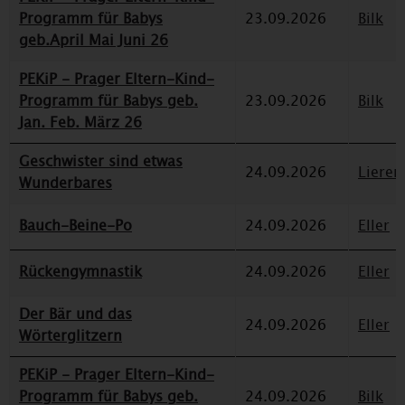
Programm für Babys
23.09.2026
Bilk
geb.April Mai Juni 26
PEKiP - Prager Eltern-Kind-
Programm für Babys geb.
23.09.2026
Bilk
Jan. Feb. März 26
Geschwister sind etwas
24.09.2026
Lieren
Wunderbares
Bauch-Beine-Po
24.09.2026
Eller
Rückengymnastik
24.09.2026
Eller
Der Bär und das
24.09.2026
Eller
Wörterglitzern
PEKiP - Prager Eltern-Kind-
Programm für Babys geb.
24.09.2026
Bilk