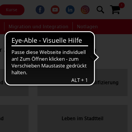
1
Kurse
g
Migration und Integration
Notlagen
r 26" (Nr. 2105-03) wurde in den
nd Kinder
Fortbildung und Qualifizierung
nd
Leben im Stadtteil