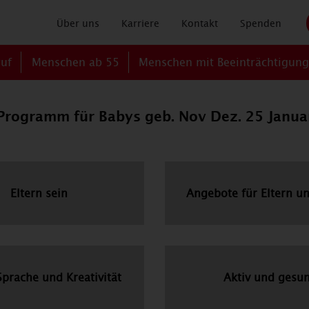
Über uns
Karriere
Kontakt
Spenden
ruf
Menschen ab 55
Menschen mit Beeinträchtigun
-Programm für Babys geb. Nov Dez. 25 Janua
Eltern sein
Angebote für Eltern u
Sprache und Kreativität
Aktiv und gesu