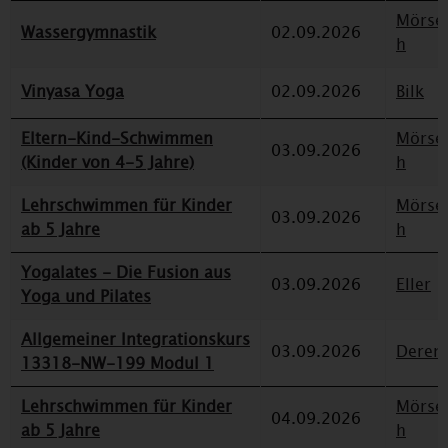
Mörse
Wassergymnastik
02.09.2026
h
Vinyasa Yoga
02.09.2026
Bilk
Eltern-Kind-Schwimmen
Mörse
03.09.2026
(Kinder von 4-5 Jahre)
h
Lehrschwimmen für Kinder
Mörse
03.09.2026
ab 5 Jahre
h
Yogalates - Die Fusion aus
03.09.2026
Eller
Yoga und Pilates
Allgemeiner Integrationskurs
03.09.2026
Deren
13318-NW-199 Modul 1
Lehrschwimmen für Kinder
Mörse
04.09.2026
ab 5 Jahre
h