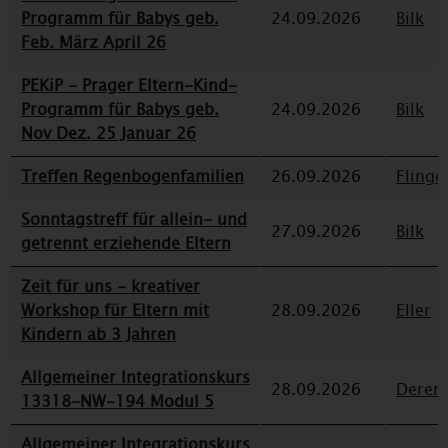
Programm für Babys geb.
24.09.2026
Bilk
Feb. März April 26
PEKiP - Prager Eltern-Kind-
Programm für Babys geb.
24.09.2026
Bilk
Nov Dez. 25 Januar 26
Treffen Regenbogenfamilien
26.09.2026
Flinge
Sonntagstreff für allein- und
27.09.2026
Bilk
getrennt erziehende Eltern
Zeit für uns - kreativer
Workshop für Eltern mit
28.09.2026
Eller
Kindern ab 3 Jahren
Allgemeiner Integrationskurs
28.09.2026
Deren
13318-NW-194 Modul 5
Allgemeiner Integrationskurs