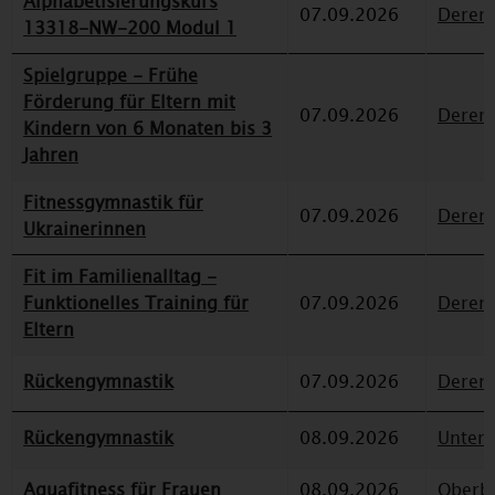
Alphabetisierungskurs
07.09.2026
Deren
13318-NW-200 Modul 1
Spielgruppe - Frühe
Förderung für Eltern mit
07.09.2026
Deren
Kindern von 6 Monaten bis 3
Jahren
Fitnessgymnastik für
07.09.2026
Deren
Ukrainerinnen
Fit im Familienalltag -
Funktionelles Training für
07.09.2026
Deren
Eltern
Rückengymnastik
07.09.2026
Deren
Rückengymnastik
08.09.2026
Unterr
Aquafitness für Frauen
08.09.2026
Oberbi