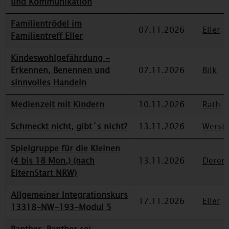
und Kommunikation
Familientrödel im
07.11.2026
Eller
Familientreff Eller
Kindeswohlgefährdung -
Erkennen, Benennen und
07.11.2026
Bilk
sinnvolles Handeln
Medienzeit mit Kindern
10.11.2026
Rath
Schmeckt nicht, gibt´s nicht?
13.11.2026
Werst
Spielgruppe für die Kleinen
(4 bis 18 Mon.) (nach
13.11.2026
Deren
ElternStart NRW)
Allgemeiner Integrationskurs
17.11.2026
Eller
13318-NW-193-Modul 5