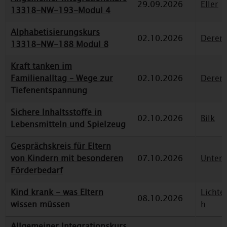
29.09.2026
Eller
13318-NW-193-Modul 4
Alphabetisierungskurs
02.10.2026
Deren
13318-NW-188 Modul 8
Kraft tanken im
Familienalltag – Wege zur
02.10.2026
Deren
Tiefenentspannung
Sichere Inhaltsstoffe in
02.10.2026
Bilk
Lebensmitteln und Spielzeug
Gesprächskreis für Eltern
von Kindern mit besonderen
07.10.2026
Unterr
Förderbedarf
Kind krank - was Eltern
Lichte
08.10.2026
wissen müssen
h
Allgemeiner Integrationskurs