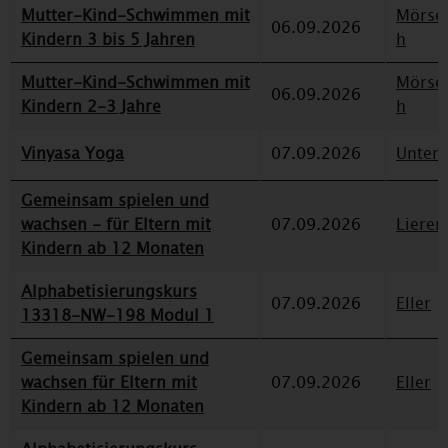
Mutter-Kind-Schwimmen mit
Mörse
06.09.2026
Kindern 3 bis 5 Jahren
h
Mutter-Kind-Schwimmen mit
Mörse
06.09.2026
Kindern 2-3 Jahre
h
Vinyasa Yoga
07.09.2026
Unterr
Gemeinsam spielen und
wachsen - für Eltern mit
07.09.2026
Lieren
Kindern ab 12 Monaten
Alphabetisierungskurs
07.09.2026
Eller
13318-NW-198 Modul 1
Gemeinsam spielen und
wachsen für Eltern mit
07.09.2026
Eller
Kindern ab 12 Monaten