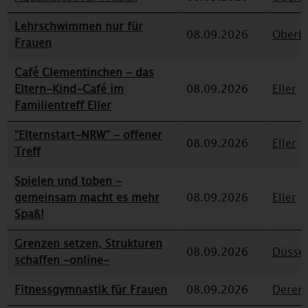
Lehrschwimmen nur für
08.09.2026
Oberbi
Frauen
Café Clementinchen - das
Eltern-Kind-Café im
08.09.2026
Eller
Familientreff Eller
"Elternstart-NRW" - offener
08.09.2026
Eller
Treff
Spielen und toben -
gemeinsam macht es mehr
08.09.2026
Eller
Spaß!
Grenzen setzen, Strukturen
08.09.2026
Düssel
schaffen -online-
Fitnessgymnastik für Frauen
08.09.2026
Deren