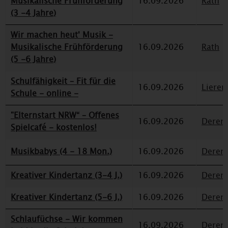
Musikalische Frühförderung
16.09.2026
Rath
(3 -4 Jahre)
Wir machen heut' Musik -
Musikalische Frühförderung
16.09.2026
Rath
(5 -6 Jahre)
Schulfähigkeit – Fit für die
16.09.2026
Lieren
Schule - online -
"Elternstart NRW“ – Offenes
16.09.2026
Deren
Spielcafé - kostenlos!
Musikbabys (4 - 18 Mon.)
16.09.2026
Deren
Kreativer Kindertanz (3-4 J.)
16.09.2026
Deren
Kreativer Kindertanz (5-6 J.)
16.09.2026
Deren
Schlaufüchse - Wir kommen
16.09.2026
Deren