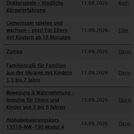
Doktorspiele - Kindliche
11.09.2026
Rath
Körpererfahrung
Gemeinsam spielen und
wachsen - plus! Für Eltern
11.09.2026
Eller
mit Kindern ab 18 Monaten
Zumba
11.09.2026
Deren
Familiencafé für Familien
aus der Ukraine mit Kindern
11.09.2026
Deren
1,5 bis 7 Jahre
Bewegung & Wahrnehmung –
Impulse für Eltern und
13.09.2026
Düssel
Kinder von 2 bis 6 Jahren
Alphabetisierungskurs
14.09.2026
Deren
13318-NW-196 Modul 4