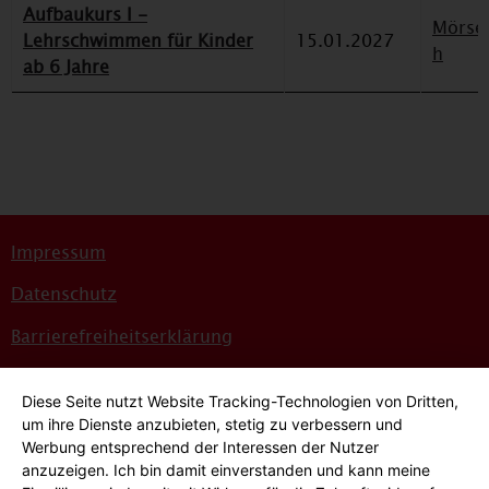
Aufbaukurs I -
Mörse
Lehrschwimmen für Kinder
15.01.2027
h
ab 6 Jahre
Impressum
Datenschutz
Barrierefreiheitserklärung
Sitemap
Diese Seite nutzt Website Tracking-Technologien von Dritten,
Bildnachweise
um ihre Dienste anzubieten, stetig zu verbessern und
Werbung entsprechend der Interessen der Nutzer
Hinweisgeber*innensystem
anzuzeigen. Ich bin damit einverstanden und kann meine