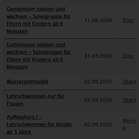
Gemeinsam spielen und
wachsen - Spielgruppe für
31.08.2026
Eller
Eltern mit Kindern ab 6
Monaten
Gemeinsam spielen und
wachsen - Spielgruppe für
31.08.2026
Eller
Eltern mit Kindern ab 6
Monaten
Wassergymnastik
02.09.2026
Oberbi
Lehrschwimmen nur für
02.09.2026
Oberbi
Frauen
Aufbaukurs I -
Mörse
Lehrschwimmen für Kinder
02.09.2026
h
ab 5 Jahre