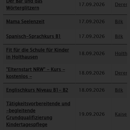
Der Bär und das
17.09.2026
Deren
Wörterglitzern
Mama Seelenzeit
17.09.2026
Bilk
Spanisch-Sprachkurs B1
17.09.2026
Bilk
Fit für die Schule für Kinder
18.09.2026
Holth
in Holthausen
"Elternstart NRW" - Kurs -
18.09.2026
Deren
kostenlos -
Englischkurs Niveau B1- B2
18.09.2026
Bilk
Tätigkeitsvorbereitende und
-begleitende
19.09.2026
Kaiser
Grundqualifizierung
Kindertagespflege