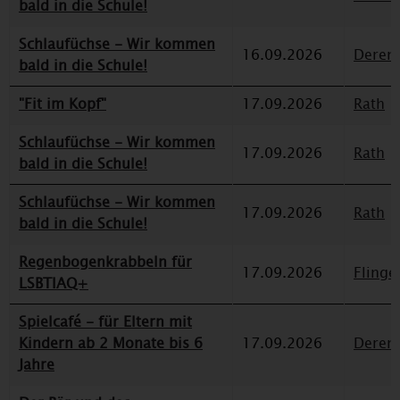
bald in die Schule!
Schlaufüchse - Wir kommen
16.09.2026
Deren
bald in die Schule!
"Fit im Kopf"
17.09.2026
Rath
Schlaufüchse - Wir kommen
17.09.2026
Rath
bald in die Schule!
Schlaufüchse - Wir kommen
17.09.2026
Rath
bald in die Schule!
Regenbogenkrabbeln für
17.09.2026
Flinge
LSBTIAQ+
Spielcafé - für Eltern mit
Kindern ab 2 Monate bis 6
17.09.2026
Deren
Jahre