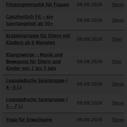
Fitnessgymnastik für Frauen
08.09.2026
Deren
Ganzheitlich Fit - ein
08.09.2026
Deren
Sportangebot ab 50+
Krabbelgruppe für Eltern mit
09.09.2026
Eller
Kindern ab 6 Monaten
Klangzwerge - Musik und
Bewegung für Eltern und
09.09.2026
Eller
Kinder von 2 bis 5 Jahr
Logopädische Spielgruppe (
09.09.2026
Deren
4 -5 J.)
Logopädische Spielgruppe (
09.09.2026
Deren
5 - 7 J.)
Yoga für Erwachsene
09.09.2026
Deren