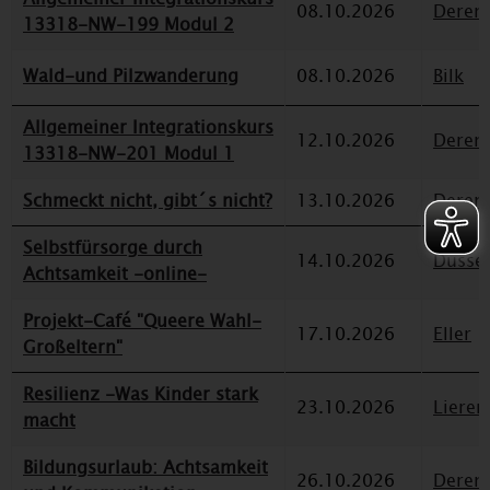
08.10.2026
Deren
13318-NW-199 Modul 2
Wald-und Pilzwanderung
08.10.2026
Bilk
Allgemeiner Integrationskurs
12.10.2026
Deren
13318-NW-201 Modul 1
Schmeckt nicht, gibt´s nicht?
13.10.2026
Deren
Selbstfürsorge durch
14.10.2026
Düssel
Achtsamkeit -online-
Projekt-Café "Queere Wahl-
17.10.2026
Eller
Großeltern"
Resilienz -Was Kinder stark
23.10.2026
Lieren
macht
Bildungsurlaub: Achtsamkeit
26.10.2026
Deren