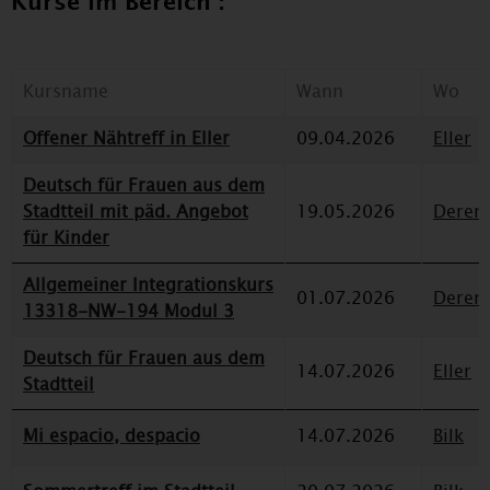
Kurse im Bereich :
Kursname
Wann
Wo
Offener Nähtreff in Eller
09.04.2026
Eller
Deutsch für Frauen aus dem
Stadtteil mit päd. Angebot
19.05.2026
Deren
für Kinder
Allgemeiner Integrationskurs
01.07.2026
Deren
13318-NW-194 Modul 3
Deutsch für Frauen aus dem
14.07.2026
Eller
Stadtteil
Mi espacio, despacio
14.07.2026
Bilk