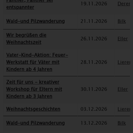
Panther, Panther sei
19.11.2026
Deren
entspannter
Wald-und Pilzwanderung
21.11.2026
Bilk
Wir begrüßen die
26.11.2026
Eller
Weihnachtszeit
Vater-Kind-Aktion: Feuer-
Werkstatt für Väter mit
28.11.2026
Lieren
Kindern ab 4 Jahren
Zeit für uns - kreativer
Workshop für Eltern mit
30.11.2026
Eller
Kindern ab 3 Jahren
Weihnachtsgeschichten
03.12.2026
Lieren
Wald-und Pilzwanderung
13.12.2026
Bilk