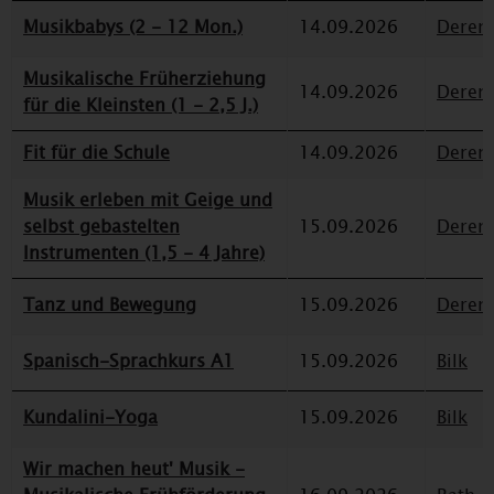
Musikbabys (2 - 12 Mon.)
14.09.2026
Deren
Musikalische Früherziehung
14.09.2026
Deren
für die Kleinsten (1 - 2,5 J.)
Fit für die Schule
14.09.2026
Deren
Musik erleben mit Geige und
selbst gebastelten
15.09.2026
Deren
Instrumenten (1,5 - 4 Jahre)
Tanz und Bewegung
15.09.2026
Deren
Spanisch-Sprachkurs A1
15.09.2026
Bilk
Kundalini-Yoga
15.09.2026
Bilk
Wir machen heut' Musik -