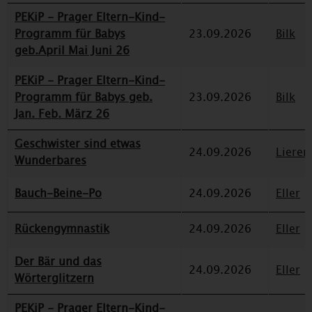
PEKiP - Prager Eltern-Kind-
Programm für Babys
23.09.2026
Bilk
geb.April Mai Juni 26
PEKiP - Prager Eltern-Kind-
Programm für Babys geb.
23.09.2026
Bilk
Jan. Feb. März 26
Geschwister sind etwas
24.09.2026
Lieren
Wunderbares
Bauch-Beine-Po
24.09.2026
Eller
Rückengymnastik
24.09.2026
Eller
Der Bär und das
24.09.2026
Eller
Wörterglitzern
PEKiP - Prager Eltern-Kind-