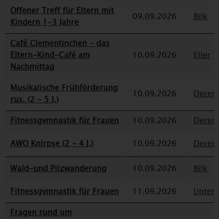
Offener Treff für Eltern mit
09.09.2026
Bilk
Kindern 1-3 Jahre
Café Clementinchen - das
Eltern-Kind-Café am
10.09.2026
Eller
Nachmittag
Musikalische Frühförderung
10.09.2026
Deren
rus. (2 - 5 J.)
Fitnessgymnastik für Frauen
10.09.2026
Deren
AWO Knirpse (2 - 4 J.)
10.09.2026
Deren
Wald-und Pilzwanderung
10.09.2026
Bilk
Fitnessgymnastik für Frauen
11.09.2026
Unterr
Fragen rund um