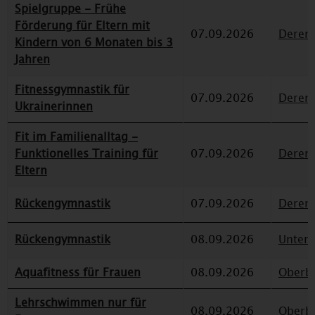
Spielgruppe - Frühe
Förderung für Eltern mit
07.09.2026
Deren
Kindern von 6 Monaten bis 3
Jahren
Fitnessgymnastik für
07.09.2026
Deren
Ukrainerinnen
Fit im Familienalltag -
Funktionelles Training für
07.09.2026
Deren
Eltern
Rückengymnastik
07.09.2026
Deren
Rückengymnastik
08.09.2026
Unterr
Aquafitness für Frauen
08.09.2026
Oberbi
Lehrschwimmen nur für
08.09.2026
Oberbi