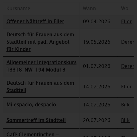
Kursname
Wann
Wo
Offener Nähtreff in Eller
09.04.2026
Eller
Deutsch für Frauen aus dem
Stadtteil mit päd. Angebot
19.05.2026
Deren
für Kinder
Allgemeiner Integrationskurs
01.07.2026
Deren
13318-NW-194 Modul 3
Deutsch für Frauen aus dem
14.07.2026
Eller
Stadtteil
Mi espacio, despacio
14.07.2026
Bilk
Sommertreff im Stadtteil
20.07.2026
Bilk
Café Clementinchen -