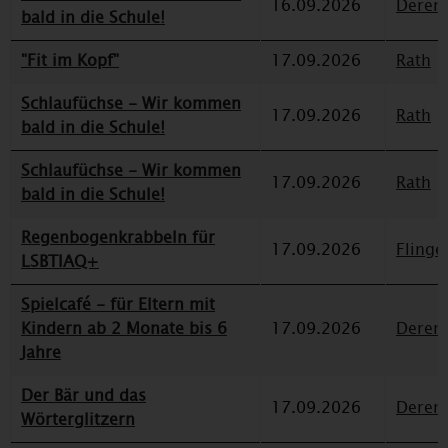
16.09.2026
Deren
bald in die Schule!
"Fit im Kopf"
17.09.2026
Rath
Schlaufüchse - Wir kommen
17.09.2026
Rath
bald in die Schule!
Schlaufüchse - Wir kommen
17.09.2026
Rath
bald in die Schule!
Regenbogenkrabbeln für
17.09.2026
Flinge
LSBTIAQ+
Spielcafé - für Eltern mit
Kindern ab 2 Monate bis 6
17.09.2026
Deren
Jahre
Der Bär und das
17.09.2026
Deren
Wörterglitzern