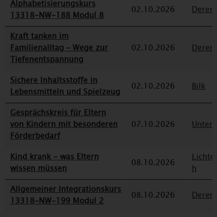
Alphabetisierungskurs
02.10.2026
Deren
13318-NW-188 Modul 8
Kraft tanken im
Familienalltag – Wege zur
02.10.2026
Deren
Tiefenentspannung
Sichere Inhaltsstoffe in
02.10.2026
Bilk
Lebensmitteln und Spielzeug
Gesprächskreis für Eltern
von Kindern mit besonderen
07.10.2026
Unterr
Förderbedarf
Kind krank - was Eltern
Lichte
08.10.2026
wissen müssen
h
Allgemeiner Integrationskurs
08.10.2026
Deren
13318-NW-199 Modul 2