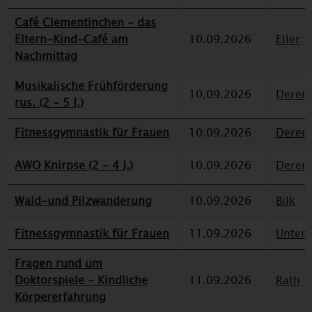
Café Clementinchen - das
Eltern-Kind-Café am
10.09.2026
Eller
Nachmittag
Musikalische Frühförderung
10.09.2026
Deren
rus. (2 - 5 J.)
Fitnessgymnastik für Frauen
10.09.2026
Deren
AWO Knirpse (2 - 4 J.)
10.09.2026
Deren
Wald-und Pilzwanderung
10.09.2026
Bilk
Fitnessgymnastik für Frauen
11.09.2026
Unterr
Fragen rund um
Doktorspiele - Kindliche
11.09.2026
Rath
Körpererfahrung