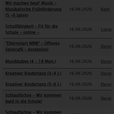
Wir machen heut' Musik -
Musikalische Frühförderung
16.09.2026
Rath
(5 -6 Jahre)
Schulfähigkeit – Fit für die
16.09.2026
Lieren
Schule - online -
"Elternstart NRW“ – Offenes
16.09.2026
Deren
Spielcafé - kostenlos!
Musikbabys (4 - 18 Mon.)
16.09.2026
Deren
Kreativer Kindertanz (3-4 J.)
16.09.2026
Deren
Kreativer Kindertanz (5-6 J.)
16.09.2026
Deren
Schlaufüchse - Wir kommen
16.09.2026
Deren
bald in die Schule!
Schlaufüchse - Wir kommen