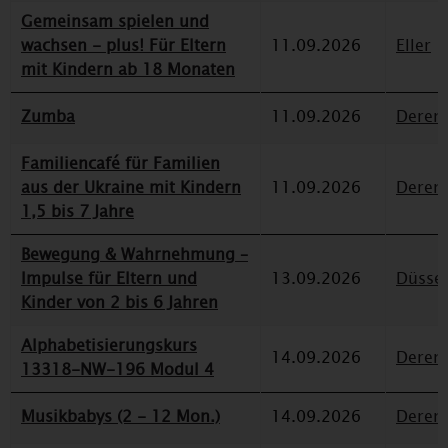
Gemeinsam spielen und
wachsen - plus! Für Eltern
11.09.2026
Eller
mit Kindern ab 18 Monaten
Zumba
11.09.2026
Deren
Familiencafé für Familien
aus der Ukraine mit Kindern
11.09.2026
Deren
1,5 bis 7 Jahre
Bewegung & Wahrnehmung –
Impulse für Eltern und
13.09.2026
Düssel
Kinder von 2 bis 6 Jahren
Alphabetisierungskurs
14.09.2026
Deren
13318-NW-196 Modul 4
Musikbabys (2 - 12 Mon.)
14.09.2026
Deren