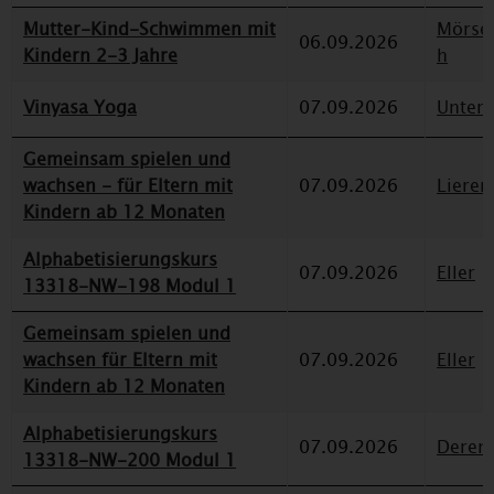
Mutter-Kind-Schwimmen mit
Mörse
06.09.2026
Kindern 2-3 Jahre
h
Vinyasa Yoga
07.09.2026
Unterr
Gemeinsam spielen und
wachsen - für Eltern mit
07.09.2026
Lieren
Kindern ab 12 Monaten
Alphabetisierungskurs
07.09.2026
Eller
13318-NW-198 Modul 1
Gemeinsam spielen und
wachsen für Eltern mit
07.09.2026
Eller
Kindern ab 12 Monaten
Alphabetisierungskurs
07.09.2026
Deren
13318-NW-200 Modul 1