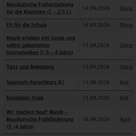
Musikalische Früherziehung
14.09.2026
Deren
für die Kleinsten (1 - 2,5 J.)
Fit für die Schule
14.09.2026
Deren
Musik erleben mit Geige und
selbst gebastelten
15.09.2026
Deren
Instrumenten (1,5 - 4 Jahre)
Tanz und Bewegung
15.09.2026
Deren
Spanisch-Sprachkurs A1
15.09.2026
Bilk
Kundalini-Yoga
15.09.2026
Bilk
Wir machen heut' Musik -
Musikalische Frühförderung
16.09.2026
Rath
(3 -4 Jahre)