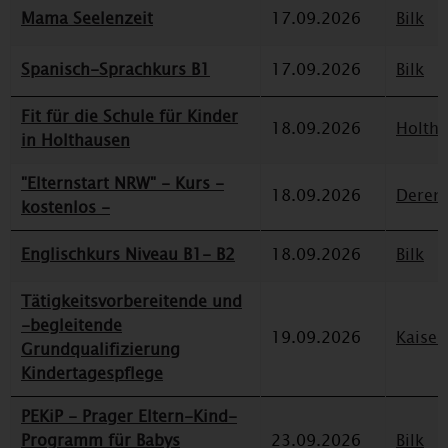
Mama Seelenzeit
17.09.2026
Bilk
Spanisch-Sprachkurs B1
17.09.2026
Bilk
Fit für die Schule für Kinder
18.09.2026
Holth
in Holthausen
"Elternstart NRW" - Kurs -
18.09.2026
Deren
kostenlos -
Englischkurs Niveau B1- B2
18.09.2026
Bilk
Tätigkeitsvorbereitende und
-begleitende
19.09.2026
Kaiser
Grundqualifizierung
Kindertagespflege
PEKiP - Prager Eltern-Kind-
Programm für Babys
23.09.2026
Bilk