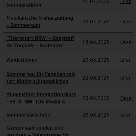
21.07.2026
Eller
Sommerediton
Musikalische Früherziehung
28.07.2026
Deren
– Sommerkurs
"Elternstart NRW“ – Babytreff
18.08.2026
Deren
im Zoopark - kostenlos!
Walderlebnis
20.08.2026
Eller
Sommerfest für Familien mit
22.08.2026
Eller
tin* Kindern/Jugendlichen
Allgemeiner Integrationskurs
26.08.2026
Deren
13318-NW-194 Modul 4
Sommerbackstube
28.08.2026
Eller
Gemeinsam spielen und
wachsen - Spielgruppe für