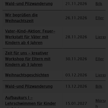
Wald-und Pilzwanderung
21.11.2026
Bilk
Wir begrüßen die
26.11.2026
Eller
Weihnachtszeit
Vater-Kind-Aktion: Feuer-
Werkstatt für Väter mit
28.11.2026
Lieren
Kindern ab 4 Jahren
Zeit für uns - kreativer
Workshop für Eltern mit
30.11.2026
Eller
Kindern ab 3 Jahren
Weihnachtsgeschichten
03.12.2026
Lieren
Wald-und Pilzwanderung
13.12.2026
Bilk
Aufbaukurs I -
Mörse
Lehrschwimmen für Kinder
15.01.2027
h