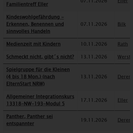
07.11.2026
Eller
Familientreff Eller
Kindeswohlgefährdung -
Erkennen, Benennen und
07.11.2026
Bilk
sinnvolles Handeln
Medienzeit mit Kindern
10.11.2026
Rath
Schmeckt nicht, gibt´s nicht?
13.11.2026
Werst
Spielgruppe für die Kleinen
(4 bis 18 Mon.) (nach
13.11.2026
Deren
ElternStart NRW)
Allgemeiner Integrationskurs
17.11.2026
Eller
13318-NW-193-Modul 5
Panther, Panther sei
19.11.2026
Deren
entspannter