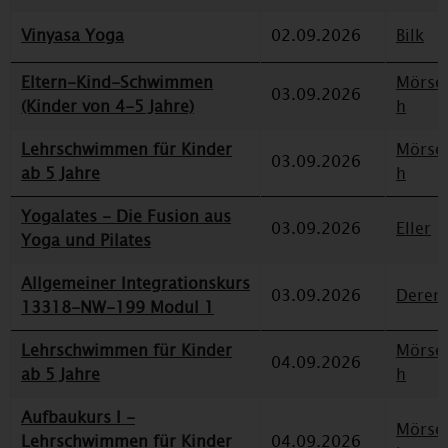
Vinyasa Yoga
02.09.2026
Bilk
Eltern-Kind-Schwimmen
Mörse
03.09.2026
(Kinder von 4-5 Jahre)
h
Lehrschwimmen für Kinder
Mörse
03.09.2026
ab 5 Jahre
h
Yogalates - Die Fusion aus
03.09.2026
Eller
Yoga und Pilates
Allgemeiner Integrationskurs
03.09.2026
Deren
13318-NW-199 Modul 1
Lehrschwimmen für Kinder
Mörse
04.09.2026
ab 5 Jahre
h
Aufbaukurs I -
Mörse
Lehrschwimmen für Kinder
04.09.2026