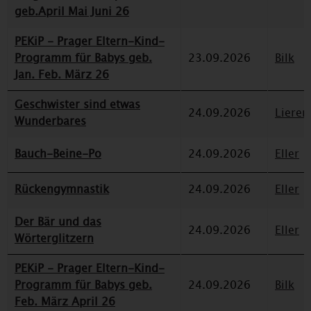
geb.April Mai Juni 26
PEKiP - Prager Eltern-Kind-
Programm für Babys geb.
23.09.2026
Bilk
Jan. Feb. März 26
Geschwister sind etwas
24.09.2026
Lieren
Wunderbares
Bauch-Beine-Po
24.09.2026
Eller
Rückengymnastik
24.09.2026
Eller
Der Bär und das
24.09.2026
Eller
Wörterglitzern
PEKiP - Prager Eltern-Kind-
Programm für Babys geb.
24.09.2026
Bilk
Feb. März April 26