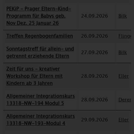
PEKiP - Prager Eltern-Kind-
Programm für Babys geb.
24.09.2026
Bilk
Nov Dez. 25 Januar 26
Treffen Regenbogenfamilien
26.09.2026
Flinge
Sonntagstreff für allein- und
27.09.2026
Bilk
getrennt erziehende Eltern
Zeit für uns - kreativer
Workshop für Eltern mit
28.09.2026
Eller
Kindern ab 3 Jahren
Allgemeiner Integrationskurs
28.09.2026
Deren
13318-NW-194 Modul 5
Allgemeiner Integrationskurs
29.09.2026
Eller
13318-NW-193-Modul 4