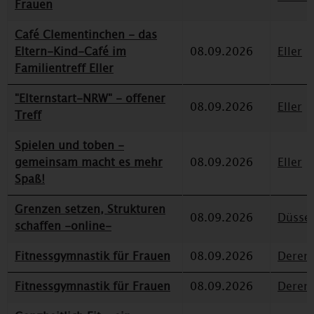
Frauen
Café Clementinchen - das
Eltern-Kind-Café im
08.09.2026
Eller
Familientreff Eller
"Elternstart-NRW" - offener
08.09.2026
Eller
Treff
Spielen und toben -
gemeinsam macht es mehr
08.09.2026
Eller
Spaß!
Grenzen setzen, Strukturen
08.09.2026
Düssel
schaffen -online-
Fitnessgymnastik für Frauen
08.09.2026
Deren
Fitnessgymnastik für Frauen
08.09.2026
Deren