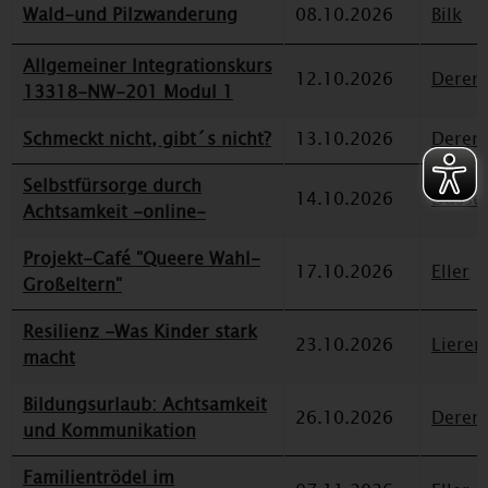
Wald-und Pilzwanderung
08.10.2026
Bilk
Allgemeiner Integrationskurs
12.10.2026
Deren
13318-NW-201 Modul 1
Schmeckt nicht, gibt´s nicht?
13.10.2026
Deren
Selbstfürsorge durch
14.10.2026
Düssel
Achtsamkeit -online-
Projekt-Café "Queere Wahl-
17.10.2026
Eller
Großeltern"
Resilienz -Was Kinder stark
23.10.2026
Lieren
macht
Bildungsurlaub: Achtsamkeit
26.10.2026
Deren
und Kommunikation
Familientrödel im