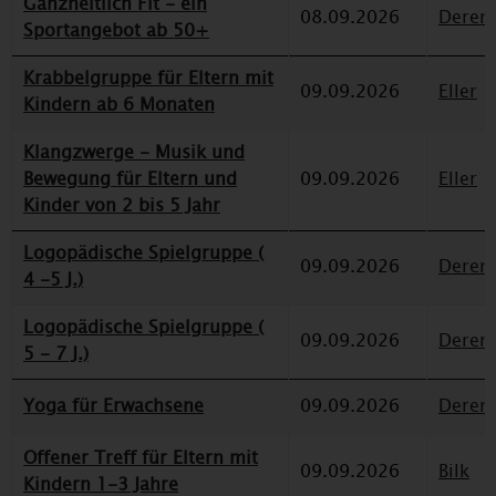
Ganzheitlich Fit - ein
08.09.2026
Deren
Sportangebot ab 50+
Krabbelgruppe für Eltern mit
09.09.2026
Eller
Kindern ab 6 Monaten
Klangzwerge - Musik und
Bewegung für Eltern und
09.09.2026
Eller
Kinder von 2 bis 5 Jahr
Logopädische Spielgruppe (
09.09.2026
Deren
4 -5 J.)
Logopädische Spielgruppe (
09.09.2026
Deren
5 - 7 J.)
Yoga für Erwachsene
09.09.2026
Deren
Offener Treff für Eltern mit
09.09.2026
Bilk
Kindern 1-3 Jahre