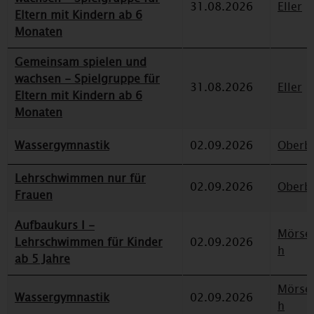
31.08.2026
Eller
Eltern mit Kindern ab 6
Monaten
Gemeinsam spielen und
wachsen - Spielgruppe für
31.08.2026
Eller
Eltern mit Kindern ab 6
Monaten
Wassergymnastik
02.09.2026
Oberbi
Lehrschwimmen nur für
02.09.2026
Oberbi
Frauen
Aufbaukurs I -
Mörse
Lehrschwimmen für Kinder
02.09.2026
h
ab 5 Jahre
Mörse
Wassergymnastik
02.09.2026
h