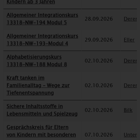
Kindern ab 3 Jahren
Allgemeiner Integrationskurs
28.09.2026
Deren
13318-NW-194 Modul 5
Allgemeiner Integrationskurs
29.09.2026
Eller
13318-NW-193-Modul 4
Alphabetisierungskurs
02.10.2026
Deren
13318-NW-188 Modul 8
Kraft tanken im
Familienalltag – Wege zur
02.10.2026
Deren
Tiefenentspannung
Sichere Inhaltsstoffe in
02.10.2026
Bilk
Lebensmitteln und Spielzeug
Gesprächskreis für Eltern
von Kindern mit besonderen
07.10.2026
Unterr