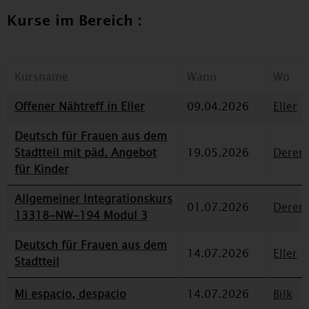
Kurse im Bereich :
Kursname
Wann
Wo
Offener Nähtreff in Eller
09.04.2026
Eller
Deutsch für Frauen aus dem
Stadtteil mit päd. Angebot
19.05.2026
Deren
für Kinder
Allgemeiner Integrationskurs
01.07.2026
Deren
13318-NW-194 Modul 3
Deutsch für Frauen aus dem
14.07.2026
Eller
Stadtteil
Mi espacio, despacio
14.07.2026
Bilk