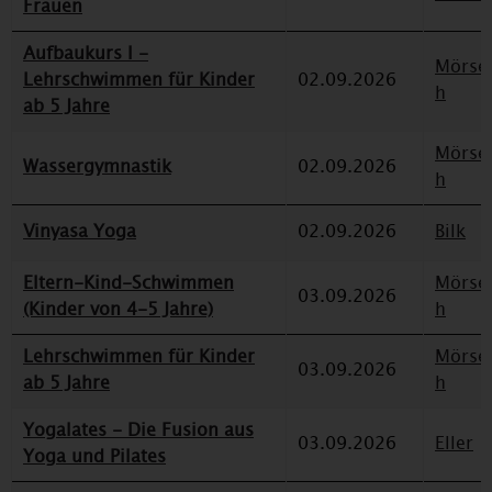
Frauen
Aufbaukurs I -
Mörse
Lehrschwimmen für Kinder
02.09.2026
h
ab 5 Jahre
Mörse
Wassergymnastik
02.09.2026
h
Vinyasa Yoga
02.09.2026
Bilk
Eltern-Kind-Schwimmen
Mörse
03.09.2026
(Kinder von 4-5 Jahre)
h
Lehrschwimmen für Kinder
Mörse
03.09.2026
ab 5 Jahre
h
Yogalates - Die Fusion aus
03.09.2026
Eller
Yoga und Pilates