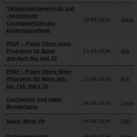
Tätigkeitsvorbereitende und
-begleitende
19.09.2026
Kaiser
Grundqualifizierung
Kindertagespflege
PEKiP - Prager Eltern-Kind-
Programm für Babys
23.09.2026
Bilk
geb.April Mai Juni 26
PEKiP - Prager Eltern-Kind-
Programm für Babys geb.
23.09.2026
Bilk
Jan. Feb. März 26
Geschwister sind etwas
24.09.2026
Lieren
Wunderbares
Bauch-Beine-Po
24.09.2026
Eller
Rückengymnastik
24.09.2026
Eller