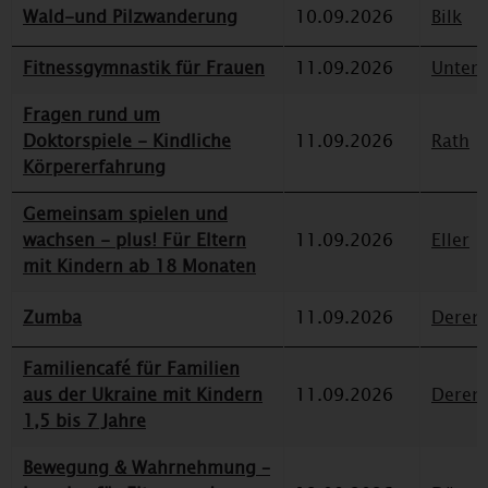
Wald-und Pilzwanderung
10.09.2026
Bilk
Fitnessgymnastik für Frauen
11.09.2026
Unterr
Fragen rund um
Doktorspiele - Kindliche
11.09.2026
Rath
Körpererfahrung
Gemeinsam spielen und
wachsen - plus! Für Eltern
11.09.2026
Eller
mit Kindern ab 18 Monaten
Zumba
11.09.2026
Deren
Familiencafé für Familien
aus der Ukraine mit Kindern
11.09.2026
Deren
1,5 bis 7 Jahre
Bewegung & Wahrnehmung –