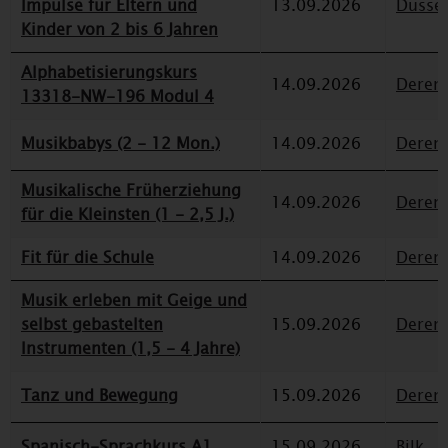
Impulse für Eltern und
13.09.2026
Düssel
Kinder von 2 bis 6 Jahren
Alphabetisierungskurs
14.09.2026
Deren
13318-NW-196 Modul 4
Musikbabys (2 - 12 Mon.)
14.09.2026
Deren
Musikalische Früherziehung
14.09.2026
Deren
für die Kleinsten (1 - 2,5 J.)
Fit für die Schule
14.09.2026
Deren
Musik erleben mit Geige und
selbst gebastelten
15.09.2026
Deren
Instrumenten (1,5 - 4 Jahre)
Tanz und Bewegung
15.09.2026
Deren
Spanisch-Sprachkurs A1
15.09.2026
Bilk