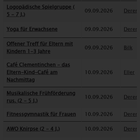
Logopädische Spielgruppe (
09.09.2026
Deren
5 - 7 J.)
Yoga für Erwachsene
09.09.2026
Deren
Offener Treff für Eltern mit
09.09.2026
Bilk
Kindern 1-3 Jahre
Café Clementinchen - das
Eltern-Kind-Café am
10.09.2026
Eller
Nachmittag
Musikalische Frühförderung
10.09.2026
Deren
rus. (2 - 5 J.)
Fitnessgymnastik für Frauen
10.09.2026
Deren
AWO Knirpse (2 - 4 J.)
10.09.2026
Deren