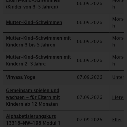
Eltern-Kind-Schwimmen
Mörse
06.09.2026
(Kinder von 3-5 Jahren)
h
Mörse
Mutter-Kind-Schwimmen
06.09.2026
h
Mutter-Kind-Schwimmen mit
Mörse
06.09.2026
Kindern 3 bis 5 Jahren
h
Mutter-Kind-Schwimmen mit
Mörse
06.09.2026
Kindern 2-3 Jahre
h
Vinyasa Yoga
07.09.2026
Unterr
Gemeinsam spielen und
wachsen - für Eltern mit
07.09.2026
Lieren
Kindern ab 12 Monaten
Alphabetisierungskurs
07.09.2026
Eller
13318-NW-198 Modul 1