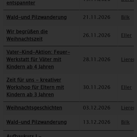
entspannter
Wald-und Pilzwanderung
21.11.2026
Bilk
Wir begrüßen die
26.11.2026
Eller
Weihnachtszeit
Vater-Kind-Aktion: Feuer-
Werkstatt für Väter mit
28.11.2026
Lieren
Kindern ab 4 Jahren
Zeit für uns - kreativer
Workshop für Eltern mit
30.11.2026
Eller
Kindern ab 3 Jahren
Weihnachtsgeschichten
03.12.2026
Lieren
Wald-und Pilzwanderung
13.12.2026
Bilk
Aufbaukurs I -