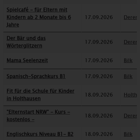
Spielcafé - für Eltern mit
Kindern ab 2 Monate bis 6
17.09.2026
Deren
Jahre
Der Bär und das
17.09.2026
Deren
Wörterglitzern
Mama Seelenzeit
17.09.2026
Bilk
Spanisch-Sprachkurs B1
17.09.2026
Bilk
Fit für die Schule für Kinder
18.09.2026
Holth
in Holthausen
"Elternstart NRW" - Kurs -
18.09.2026
Deren
kostenlos -
Englischkurs Niveau B1- B2
18.09.2026
Bilk