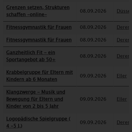
Grenzen setzen, Strukturen
08.09.2026
Düssel
schaffen -online-
Fitnessgymnastik für Frauen
08.09.2026
Deren
Fitnessgymnastik für Frauen
08.09.2026
Deren
Ganzheitlich Fit - ein
08.09.2026
Deren
Sportangebot ab 50+
Krabbelgruppe für Eltern mit
09.09.2026
Eller
Kindern ab 6 Monaten
Klangzwerge - Musik und
Bewegung für Eltern und
09.09.2026
Eller
Kinder von 2 bis 5 Jahr
Logopädische Spielgruppe (
09.09.2026
Deren
4 -5 J.)