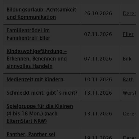
Bildungsurlaub: Achtsamkeit
26.10.2026
Deren
und Kommunikation
Familientrödel im
07.11.2026
Eller
Familientreff Eller
Kindeswohlgefährdung -
Erkennen, Benennen und
07.11.2026
Bilk
sinnvolles Handeln
Medienzeit mit Kindern
10.11.2026
Rath
Schmeckt nicht, gibt´s nicht?
13.11.2026
Werst
Spielgruppe für die Kleinen
(4 bis 18 Mon.) (nach
13.11.2026
Deren
ElternStart NRW)
Panther, Panther sei
19.11.2026
Deren