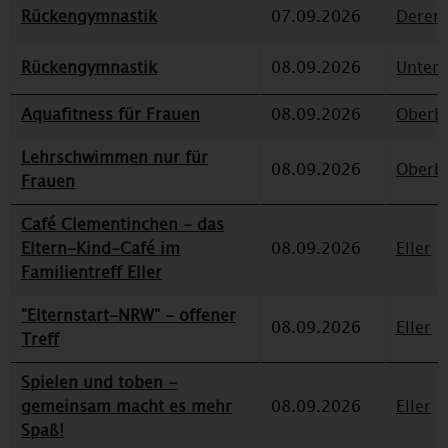
Rückengymnastik
07.09.2026
Deren
Rückengymnastik
08.09.2026
Unterr
Aquafitness für Frauen
08.09.2026
Oberbi
Lehrschwimmen nur für
08.09.2026
Oberbi
Frauen
Café Clementinchen - das
Eltern-Kind-Café im
08.09.2026
Eller
Familientreff Eller
"Elternstart-NRW" - offener
08.09.2026
Eller
Treff
Spielen und toben -
gemeinsam macht es mehr
08.09.2026
Eller
Spaß!