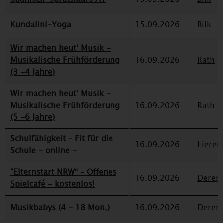
Kundalini-Yoga
15.09.2026
Bilk
Wir machen heut' Musik -
Musikalische Frühförderung
16.09.2026
Rath
(3 -4 Jahre)
Wir machen heut' Musik -
Musikalische Frühförderung
16.09.2026
Rath
(5 -6 Jahre)
Schulfähigkeit – Fit für die
16.09.2026
Lieren
Schule - online -
"Elternstart NRW“ – Offenes
16.09.2026
Deren
Spielcafé - kostenlos!
Musikbabys (4 - 18 Mon.)
16.09.2026
Deren