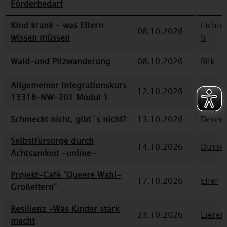
Förderbedarf
Kind krank - was Eltern
Lichte
08.10.2026
wissen müssen
h
Wald-und Pilzwanderung
08.10.2026
Bilk
Allgemeiner Integrationskurs
12.10.2026
Deren
13318-NW-201 Modul 1
Schmeckt nicht, gibt´s nicht?
13.10.2026
Deren
Selbstfürsorge durch
14.10.2026
Düssel
Achtsamkeit -online-
Projekt-Café "Queere Wahl-
17.10.2026
Eller
Großeltern"
Resilienz -Was Kinder stark
23.10.2026
Lieren
macht