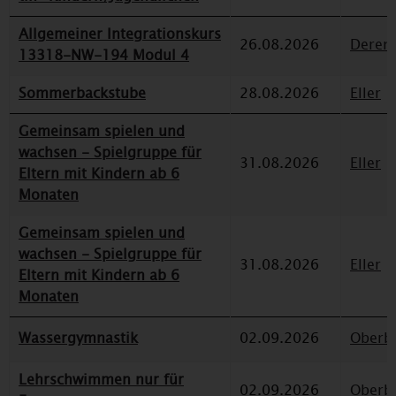
Allgemeiner Integrationskurs
26.08.2026
Deren
13318-NW-194 Modul 4
Sommerbackstube
28.08.2026
Eller
Gemeinsam spielen und
wachsen - Spielgruppe für
31.08.2026
Eller
Eltern mit Kindern ab 6
Monaten
Gemeinsam spielen und
wachsen - Spielgruppe für
31.08.2026
Eller
Eltern mit Kindern ab 6
Monaten
Wassergymnastik
02.09.2026
Oberbi
Lehrschwimmen nur für
02.09.2026
Oberbi