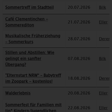
Sommertreff im Stadtteil
20.07.2026
Bilk
Café Clementinchen -
21.07.2026
Eller
Sommerediton
Musikalische Früherziehung
28.07.2026
Deren
– Sommerkurs
Stillen und Abstillen: Wie
gelingt ein sanfter
07.08.2026
Bilk
Übergang?
"Elternstart NRW“ – Babytreff
18.08.2026
Deren
im Zoopark - kostenlos!
Walderlebnis
20.08.2026
Eller
Sommerfest für Familien mit
22.08.2026
Eller
tin* Kindern/Jugendlichen