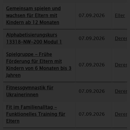
Gemeinsam spielen und
wachsen für Eltern mit
07.09.2026
Eller
Kindern ab 12 Monaten
Alphabetisierungskurs
07.09.2026
Deren
13318-NW-200 Modul 1
Spielgruppe - Frühe
Förderung für Eltern mit
07.09.2026
Deren
Kindern von 6 Monaten bis 3
Jahren
Fitnessgymnastik für
07.09.2026
Deren
Ukrainerinnen
Fit im Familienalltag -
Funktionelles Training für
07.09.2026
Deren
Eltern