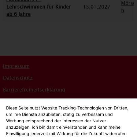
Mörse
Lehrschwimmen für Kinder
15.01.2027
h
ab 6 Jahre
Impressum
Datenschutz
Barrierefreiheitserklärung
Sitemap
Diese Seite nutzt Website Tracking-Technologien von Dritten,
Bildnachweise
um ihre Dienste anzubieten, stetig zu verbessern und
Werbung entsprechend der Interessen der Nutzer
Hinweisgeber*innensystem
anzuzeigen. Ich bin damit einverstanden und kann meine
Einwilligung jederzeit mit Wirkung für die Zukunft widerrufen
Cookie-Einstellungen