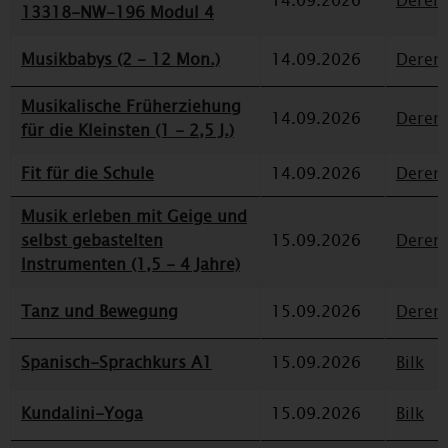
14.09.2026
Deren
13318-NW-196 Modul 4
Musikbabys (2 - 12 Mon.)
14.09.2026
Deren
Musikalische Früherziehung
14.09.2026
Deren
für die Kleinsten (1 - 2,5 J.)
Fit für die Schule
14.09.2026
Deren
Musik erleben mit Geige und
selbst gebastelten
15.09.2026
Deren
Instrumenten (1,5 - 4 Jahre)
Tanz und Bewegung
15.09.2026
Deren
Spanisch-Sprachkurs A1
15.09.2026
Bilk
Kundalini-Yoga
15.09.2026
Bilk