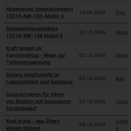
Allgemeiner Integrationskurs
29.09.2026
Eller
13318-NW-193-Modul 4
Alphabetisierungskurs
02.10.2026
Deren
13318-NW-188 Modul 8
Kraft tanken im
Familienalltag – Wege zur
02.10.2026
Deren
Tiefenentspannung
Sichere Inhaltsstoffe in
02.10.2026
Bilk
Lebensmitteln und Spielzeug
Gesprächskreis für Eltern
von Kindern mit besonderen
07.10.2026
Unterr
Förderbedarf
Kind krank - was Eltern
Lichte
08.10.2026
wissen müssen
h