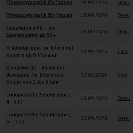
Fitnessgymnastik für Frauen
08.09.2026
Deren
Fitnessgymnastik für Frauen
08.09.2026
Deren
Ganzheitlich Fit - ein
08.09.2026
Deren
Sportangebot ab 50+
Krabbelgruppe für Eltern mit
09.09.2026
Eller
Kindern ab 6 Monaten
Klangzwerge - Musik und
Bewegung für Eltern und
09.09.2026
Eller
Kinder von 2 bis 5 Jahr
Logopädische Spielgruppe (
09.09.2026
Deren
4 -5 J.)
Logopädische Spielgruppe (
09.09.2026
Deren
5 - 7 J.)