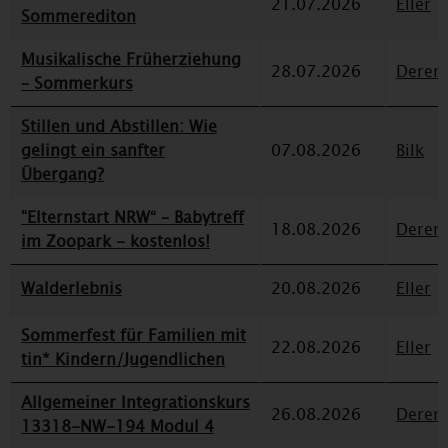
21.07.2026
Eller
Sommerediton
Musikalische Früherziehung
28.07.2026
Deren
– Sommerkurs
Stillen und Abstillen: Wie
gelingt ein sanfter
07.08.2026
Bilk
Übergang?
"Elternstart NRW“ – Babytreff
18.08.2026
Deren
im Zoopark - kostenlos!
Walderlebnis
20.08.2026
Eller
Sommerfest für Familien mit
22.08.2026
Eller
tin* Kindern/Jugendlichen
Allgemeiner Integrationskurs
26.08.2026
Deren
13318-NW-194 Modul 4