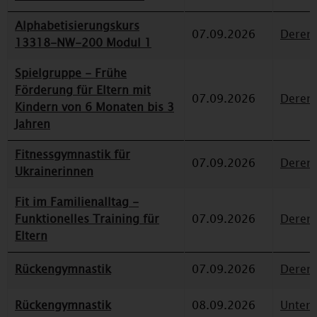
Alphabetisierungskurs
07.09.2026
Deren
13318-NW-200 Modul 1
Spielgruppe - Frühe
Förderung für Eltern mit
07.09.2026
Deren
Kindern von 6 Monaten bis 3
Jahren
Fitnessgymnastik für
07.09.2026
Deren
Ukrainerinnen
Fit im Familienalltag -
Funktionelles Training für
07.09.2026
Deren
Eltern
Rückengymnastik
07.09.2026
Deren
Rückengymnastik
08.09.2026
Unterr