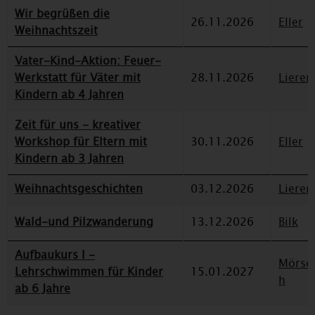
Wir begrüßen die
26.11.2026
Eller
Weihnachtszeit
Vater-Kind-Aktion: Feuer-
Werkstatt für Väter mit
28.11.2026
Lieren
Kindern ab 4 Jahren
Zeit für uns - kreativer
Workshop für Eltern mit
30.11.2026
Eller
Kindern ab 3 Jahren
Weihnachtsgeschichten
03.12.2026
Lieren
Wald-und Pilzwanderung
13.12.2026
Bilk
Aufbaukurs I -
Mörse
Lehrschwimmen für Kinder
15.01.2027
h
ab 6 Jahre