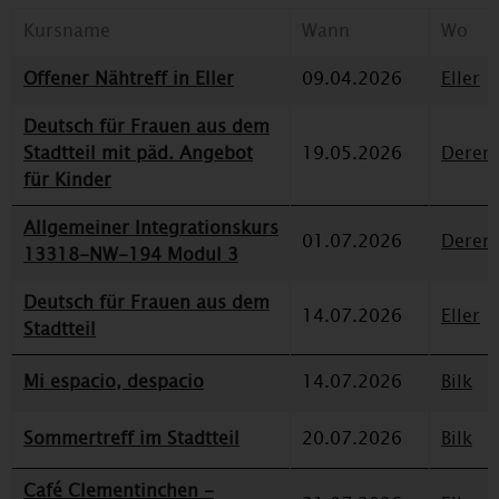
Kursname
Wann
Wo
Offener Nähtreff in Eller
09.04.2026
Eller
Deutsch für Frauen aus dem
Stadtteil mit päd. Angebot
19.05.2026
Deren
für Kinder
Allgemeiner Integrationskurs
01.07.2026
Deren
13318-NW-194 Modul 3
Deutsch für Frauen aus dem
14.07.2026
Eller
Stadtteil
Mi espacio, despacio
14.07.2026
Bilk
Sommertreff im Stadtteil
20.07.2026
Bilk
Café Clementinchen -