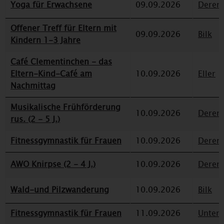
Yoga für Erwachsene
09.09.2026
Deren
Offener Treff für Eltern mit
09.09.2026
Bilk
Kindern 1-3 Jahre
Café Clementinchen - das
Eltern-Kind-Café am
10.09.2026
Eller
Nachmittag
Musikalische Frühförderung
10.09.2026
Deren
rus. (2 - 5 J.)
Fitnessgymnastik für Frauen
10.09.2026
Deren
AWO Knirpse (2 - 4 J.)
10.09.2026
Deren
Wald-und Pilzwanderung
10.09.2026
Bilk
Fitnessgymnastik für Frauen
11.09.2026
Unterr