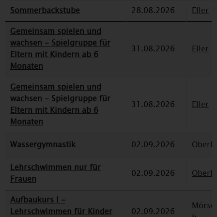
Sommerbackstube
28.08.2026
Eller
Gemeinsam spielen und
wachsen - Spielgruppe für
31.08.2026
Eller
Eltern mit Kindern ab 6
Monaten
Gemeinsam spielen und
wachsen - Spielgruppe für
31.08.2026
Eller
Eltern mit Kindern ab 6
Monaten
Wassergymnastik
02.09.2026
Oberbi
Lehrschwimmen nur für
02.09.2026
Oberbi
Frauen
Aufbaukurs I -
Mörse
Lehrschwimmen für Kinder
02.09.2026