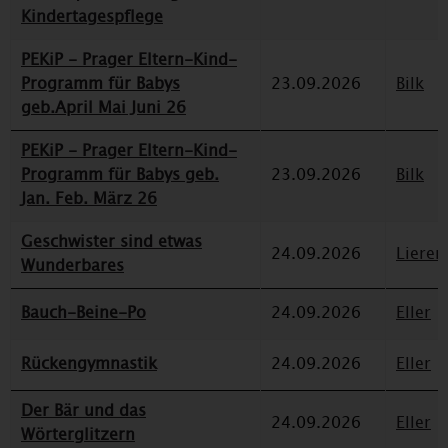
Kindertagespflege
PEKiP - Prager Eltern-Kind-
Programm für Babys
23.09.2026
Bilk
geb.April Mai Juni 26
PEKiP - Prager Eltern-Kind-
Programm für Babys geb.
23.09.2026
Bilk
Jan. Feb. März 26
Geschwister sind etwas
24.09.2026
Lieren
Wunderbares
Bauch-Beine-Po
24.09.2026
Eller
Rückengymnastik
24.09.2026
Eller
Der Bär und das
24.09.2026
Eller
Wörterglitzern