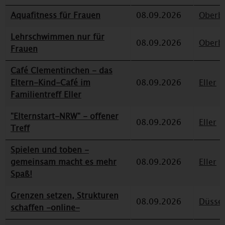
Aquafitness für Frauen
08.09.2026
Oberbi
Lehrschwimmen nur für
08.09.2026
Oberbi
Frauen
Café Clementinchen - das
Eltern-Kind-Café im
08.09.2026
Eller
Familientreff Eller
"Elternstart-NRW" - offener
08.09.2026
Eller
Treff
Spielen und toben -
gemeinsam macht es mehr
08.09.2026
Eller
Spaß!
Grenzen setzen, Strukturen
08.09.2026
Düssel
schaffen -online-