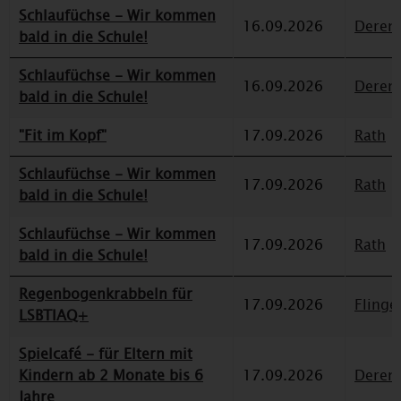
Schlaufüchse - Wir kommen
16.09.2026
Deren
bald in die Schule!
Schlaufüchse - Wir kommen
16.09.2026
Deren
bald in die Schule!
"Fit im Kopf"
17.09.2026
Rath
Schlaufüchse - Wir kommen
17.09.2026
Rath
bald in die Schule!
Schlaufüchse - Wir kommen
17.09.2026
Rath
bald in die Schule!
Regenbogenkrabbeln für
17.09.2026
Flinge
LSBTIAQ+
Spielcafé - für Eltern mit
Kindern ab 2 Monate bis 6
17.09.2026
Deren
Jahre