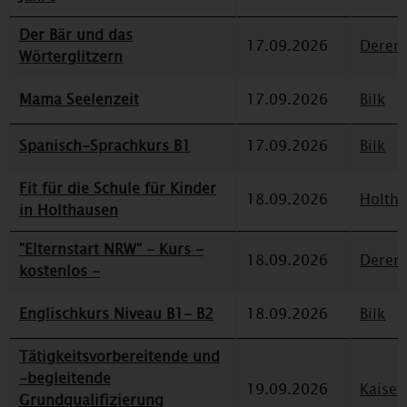
Der Bär und das
17.09.2026
Deren
Wörterglitzern
Mama Seelenzeit
17.09.2026
Bilk
Spanisch-Sprachkurs B1
17.09.2026
Bilk
Fit für die Schule für Kinder
18.09.2026
Holth
in Holthausen
"Elternstart NRW" - Kurs -
18.09.2026
Deren
kostenlos -
Englischkurs Niveau B1- B2
18.09.2026
Bilk
Tätigkeitsvorbereitende und
-begleitende
19.09.2026
Kaiser
Grundqualifizierung