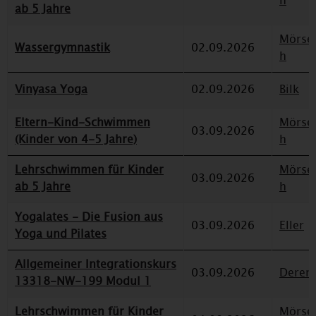
h
ab 5 Jahre
Mörse
Wassergymnastik
02.09.2026
h
Vinyasa Yoga
02.09.2026
Bilk
Eltern-Kind-Schwimmen
Mörse
03.09.2026
(Kinder von 4-5 Jahre)
h
Lehrschwimmen für Kinder
Mörse
03.09.2026
ab 5 Jahre
h
Yogalates - Die Fusion aus
03.09.2026
Eller
Yoga und Pilates
Allgemeiner Integrationskurs
03.09.2026
Deren
13318-NW-199 Modul 1
Lehrschwimmen für Kinder
Mörse