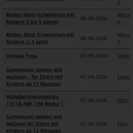
h
Mutter-Kind-Schwimmen mit
Mörse
06.09.2026
Kindern 3 bis 5 Jahren
h
Mutter-Kind-Schwimmen mit
Mörse
06.09.2026
Kindern 2-3 Jahre
h
Vinyasa Yoga
07.09.2026
Unterr
Gemeinsam spielen und
wachsen - für Eltern mit
07.09.2026
Lieren
Kindern ab 12 Monaten
Alphabetisierungskurs
07.09.2026
Eller
13318-NW-198 Modul 1
Gemeinsam spielen und
wachsen für Eltern mit
07.09.2026
Eller
Kindern ab 12 Monaten