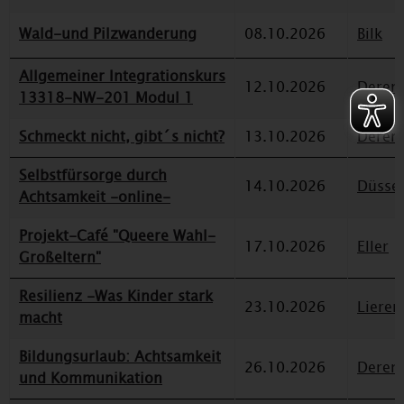
Wald-und Pilzwanderung
08.10.2026
Bilk
Allgemeiner Integrationskurs
12.10.2026
Deren
13318-NW-201 Modul 1
Schmeckt nicht, gibt´s nicht?
13.10.2026
Deren
Selbstfürsorge durch
14.10.2026
Düssel
Achtsamkeit -online-
Projekt-Café "Queere Wahl-
17.10.2026
Eller
Großeltern"
Resilienz -Was Kinder stark
23.10.2026
Lieren
macht
Bildungsurlaub: Achtsamkeit
26.10.2026
Deren
und Kommunikation