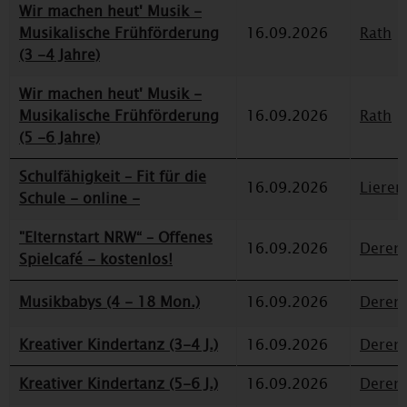
Wir machen heut' Musik -
Musikalische Frühförderung
16.09.2026
Rath
(3 -4 Jahre)
Wir machen heut' Musik -
Musikalische Frühförderung
16.09.2026
Rath
(5 -6 Jahre)
Schulfähigkeit – Fit für die
16.09.2026
Lieren
Schule - online -
"Elternstart NRW“ – Offenes
16.09.2026
Deren
Spielcafé - kostenlos!
Musikbabys (4 - 18 Mon.)
16.09.2026
Deren
Kreativer Kindertanz (3-4 J.)
16.09.2026
Deren
Kreativer Kindertanz (5-6 J.)
16.09.2026
Deren