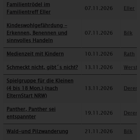
Familientrödel im
07.11.2026
Eller
Familientreff Eller
Kindeswohlgefährdung -
Erkennen, Benennen und
07.11.2026
Bilk
sinnvolles Handeln
Medienzeit mit Kindern
10.11.2026
Rath
Schmeckt nicht, gibt´s nicht?
13.11.2026
Werst
Spielgruppe für die Kleinen
(4 bis 18 Mon.) (nach
13.11.2026
Deren
ElternStart NRW)
Panther, Panther sei
19.11.2026
Deren
entspannter
Wald-und Pilzwanderung
21.11.2026
Bilk