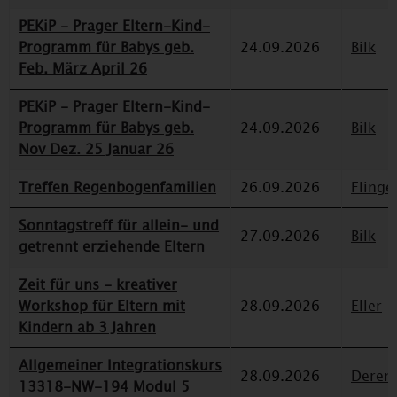
PEKiP - Prager Eltern-Kind-
Programm für Babys geb.
24.09.2026
Bilk
Feb. März April 26
PEKiP - Prager Eltern-Kind-
Programm für Babys geb.
24.09.2026
Bilk
Nov Dez. 25 Januar 26
Treffen Regenbogenfamilien
26.09.2026
Flinge
Sonntagstreff für allein- und
27.09.2026
Bilk
getrennt erziehende Eltern
Zeit für uns - kreativer
Workshop für Eltern mit
28.09.2026
Eller
Kindern ab 3 Jahren
Allgemeiner Integrationskurs
28.09.2026
Deren
13318-NW-194 Modul 5