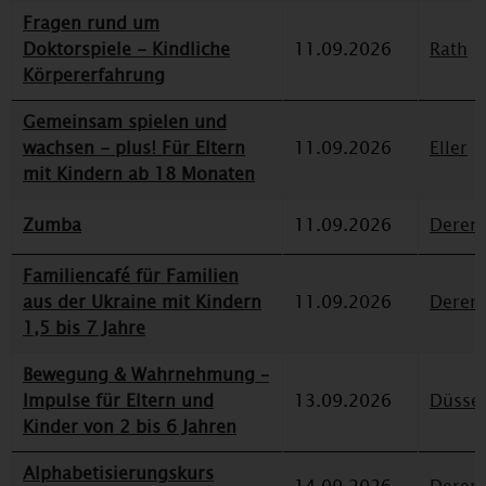
Fragen rund um
Doktorspiele - Kindliche
11.09.2026
Rath
Körpererfahrung
Gemeinsam spielen und
wachsen - plus! Für Eltern
11.09.2026
Eller
mit Kindern ab 18 Monaten
Zumba
11.09.2026
Deren
Familiencafé für Familien
aus der Ukraine mit Kindern
11.09.2026
Deren
1,5 bis 7 Jahre
Bewegung & Wahrnehmung –
Impulse für Eltern und
13.09.2026
Düssel
Kinder von 2 bis 6 Jahren
Alphabetisierungskurs