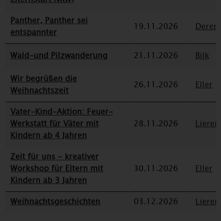
Panther, Panther sei
19.11.2026
Deren
entspannter
Wald-und Pilzwanderung
21.11.2026
Bilk
Wir begrüßen die
26.11.2026
Eller
Weihnachtszeit
Vater-Kind-Aktion: Feuer-
Werkstatt für Väter mit
28.11.2026
Lieren
Kindern ab 4 Jahren
Zeit für uns - kreativer
Workshop für Eltern mit
30.11.2026
Eller
Kindern ab 3 Jahren
Weihnachtsgeschichten
03.12.2026
Lieren