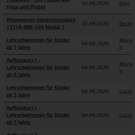
03.09.2026
Eller
Yoga und Pilates
Allgemeiner Integrationskurs
03.09.2026
Deren
13318-NW-199 Modul 1
Lehrschwimmen für Kinder
Mörse
04.09.2026
ab 5 Jahre
h
Aufbaukurs I -
Mörse
Lehrschwimmen für Kinder
04.09.2026
h
ab 6 Jahre
Lehrschwimmen für Kinder
04.09.2026
Garat
ab 5 Jahre
Aufbaukurs I -
Lehrschwimmen für Kinder
04.09.2026
Garat
ab 5 Jahre