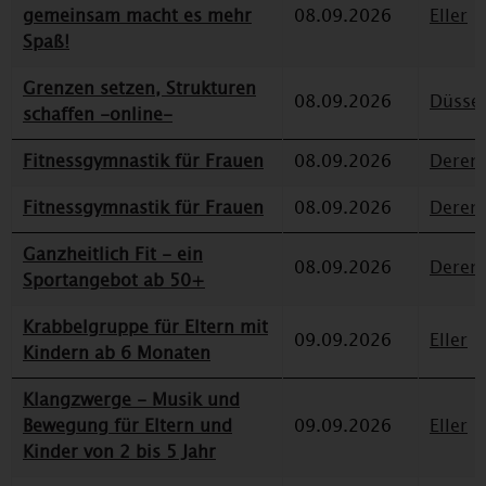
gemeinsam macht es mehr
08.09.2026
Eller
Spaß!
Grenzen setzen, Strukturen
08.09.2026
Düssel
schaffen -online-
Fitnessgymnastik für Frauen
08.09.2026
Deren
Fitnessgymnastik für Frauen
08.09.2026
Deren
Ganzheitlich Fit - ein
08.09.2026
Deren
Sportangebot ab 50+
Krabbelgruppe für Eltern mit
09.09.2026
Eller
Kindern ab 6 Monaten
Klangzwerge - Musik und
Bewegung für Eltern und
09.09.2026
Eller
Kinder von 2 bis 5 Jahr