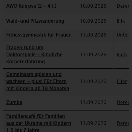
AWO Knirpse (2 - 4 J.)
10.09.2026
Deren
Wald-und Pilzwanderung
10.09.2026
Bilk
Fitnessgymnastik für Frauen
11.09.2026
Unterr
Fragen rund um
Doktorspiele - Kindliche
11.09.2026
Rath
Körpererfahrung
Gemeinsam spielen und
wachsen - plus! Für Eltern
11.09.2026
Eller
mit Kindern ab 18 Monaten
Zumba
11.09.2026
Deren
Familiencafé für Familien
aus der Ukraine mit Kindern
11.09.2026
Deren
1,5 bis 7 Jahre