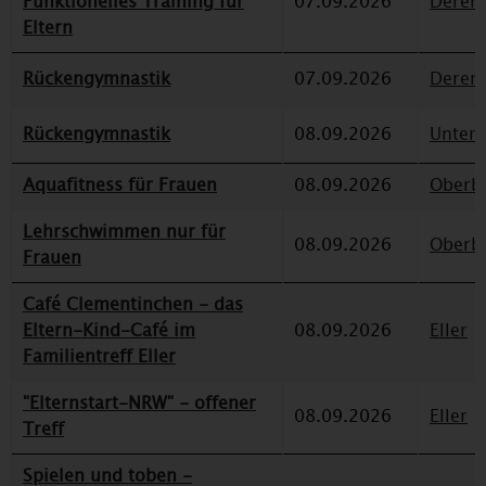
Funktionelles Training für
07.09.2026
Deren
Eltern
Rückengymnastik
07.09.2026
Deren
Rückengymnastik
08.09.2026
Unterr
Aquafitness für Frauen
08.09.2026
Oberbi
Lehrschwimmen nur für
08.09.2026
Oberbi
Frauen
Café Clementinchen - das
Eltern-Kind-Café im
08.09.2026
Eller
Familientreff Eller
"Elternstart-NRW" - offener
08.09.2026
Eller
Treff
Spielen und toben -