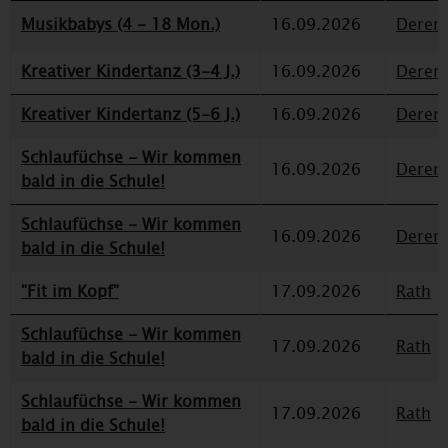
Musikbabys (4 - 18 Mon.)
16.09.2026
Deren
Kreativer Kindertanz (3-4 J.)
16.09.2026
Deren
Kreativer Kindertanz (5-6 J.)
16.09.2026
Deren
Schlaufüchse - Wir kommen
16.09.2026
Deren
bald in die Schule!
Schlaufüchse - Wir kommen
16.09.2026
Deren
bald in die Schule!
"Fit im Kopf"
17.09.2026
Rath
Schlaufüchse - Wir kommen
17.09.2026
Rath
bald in die Schule!
Schlaufüchse - Wir kommen
17.09.2026
Rath
bald in die Schule!