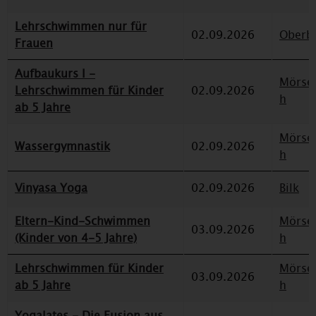
Lehrschwimmen nur für
02.09.2026
Oberbi
Frauen
Aufbaukurs I -
Mörse
Lehrschwimmen für Kinder
02.09.2026
h
ab 5 Jahre
Mörse
Wassergymnastik
02.09.2026
h
Vinyasa Yoga
02.09.2026
Bilk
Eltern-Kind-Schwimmen
Mörse
03.09.2026
(Kinder von 4-5 Jahre)
h
Lehrschwimmen für Kinder
Mörse
03.09.2026
ab 5 Jahre
h
Yogalates - Die Fusion aus