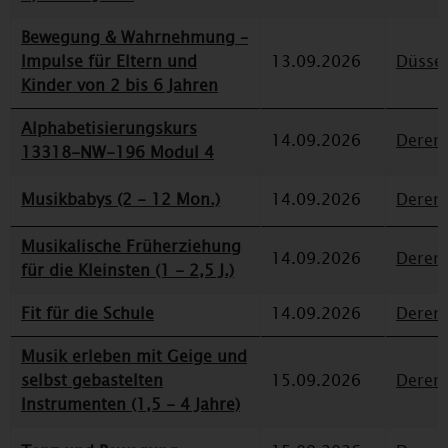
Bewegung & Wahrnehmung –
Impulse für Eltern und
13.09.2026
Düssel
Kinder von 2 bis 6 Jahren
Alphabetisierungskurs
14.09.2026
Deren
13318-NW-196 Modul 4
Musikbabys (2 - 12 Mon.)
14.09.2026
Deren
Musikalische Früherziehung
14.09.2026
Deren
für die Kleinsten (1 - 2,5 J.)
Fit für die Schule
14.09.2026
Deren
Musik erleben mit Geige und
selbst gebastelten
15.09.2026
Deren
Instrumenten (1,5 - 4 Jahre)