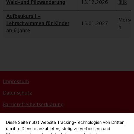
Wald-und Pilzwanderung
13.12.2026
Bilk
Aufbaukurs I -
Mörse
Lehrschwimmen für Kinder
15.01.2027
h
ab 6 Jahre
Impressum
Datenschutz
Barrierefreiheitserklärung
Sitemap
Diese Seite nutzt Website Tracking-Technologien von Dritten,
Bildnachweise
um ihre Dienste anzubieten, stetig zu verbessern und