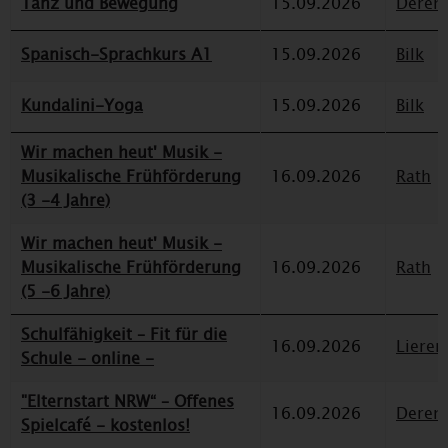
Tanz und Bewegung
15.09.2026
Deren
Spanisch-Sprachkurs A1
15.09.2026
Bilk
Kundalini-Yoga
15.09.2026
Bilk
Wir machen heut' Musik -
Musikalische Frühförderung
16.09.2026
Rath
(3 -4 Jahre)
Wir machen heut' Musik -
Musikalische Frühförderung
16.09.2026
Rath
(5 -6 Jahre)
Schulfähigkeit – Fit für die
16.09.2026
Lieren
Schule - online -
"Elternstart NRW“ – Offenes
16.09.2026
Deren
Spielcafé - kostenlos!