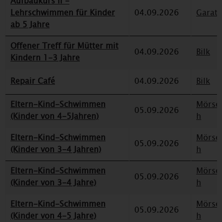
Aufbaukurs II -
Lehrschwimmen für Kinder
04.09.2026
Garat
ab 5 Jahre
Offener Treff für Mütter mit
04.09.2026
Bilk
Kindern 1-3 Jahre
Repair Café
04.09.2026
Bilk
Eltern-Kind-Schwimmen
Mörse
05.09.2026
(Kinder von 4-5Jahren)
h
Eltern-Kind-Schwimmen
Mörse
05.09.2026
(Kinder von 3-4 Jahren)
h
Eltern-Kind-Schwimmen
Mörse
05.09.2026
(Kinder von 3-4 Jahre)
h
Eltern-Kind-Schwimmen
Mörse
05.09.2026
(Kinder von 4-5 Jahre)
h