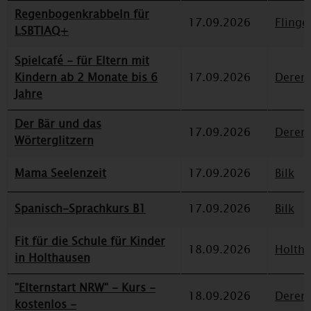
Regenbogenkrabbeln für
17.09.2026
Flinge
LSBTIAQ+
Spielcafé - für Eltern mit
Kindern ab 2 Monate bis 6
17.09.2026
Deren
Jahre
Der Bär und das
17.09.2026
Deren
Wörterglitzern
Mama Seelenzeit
17.09.2026
Bilk
Spanisch-Sprachkurs B1
17.09.2026
Bilk
Fit für die Schule für Kinder
18.09.2026
Holth
in Holthausen
"Elternstart NRW" - Kurs -
18.09.2026
Deren
kostenlos -