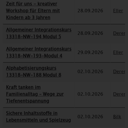
Zeit für uns - kreativer
Workshop für Eltern mit
28.09.2026
Eller
Kindern ab 3 Jahren
Allgemeiner Integrationskurs
28.09.2026
Deren
13318-NW-194 Modul 5
Allgemeiner Integrationskurs
29.09.2026
Eller
13318-NW-193-Modul 4
Alphabetisierungskurs
02.10.2026
Deren
13318-NW-188 Modul 8
Kraft tanken im
Familienalltag – Wege zur
02.10.2026
Deren
Tiefenentspannung
Sichere Inhaltsstoffe in
02.10.2026
Bilk
Lebensmitteln und Spielzeug