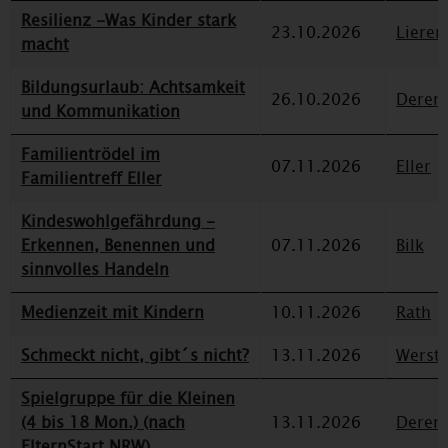
Resilienz -Was Kinder stark
23.10.2026
Lieren
macht
Bildungsurlaub: Achtsamkeit
26.10.2026
Deren
und Kommunikation
Familientrödel im
07.11.2026
Eller
Familientreff Eller
Kindeswohlgefährdung -
Erkennen, Benennen und
07.11.2026
Bilk
sinnvolles Handeln
Medienzeit mit Kindern
10.11.2026
Rath
Schmeckt nicht, gibt´s nicht?
13.11.2026
Werst
Spielgruppe für die Kleinen
(4 bis 18 Mon.) (nach
13.11.2026
Deren
ElternStart NRW)