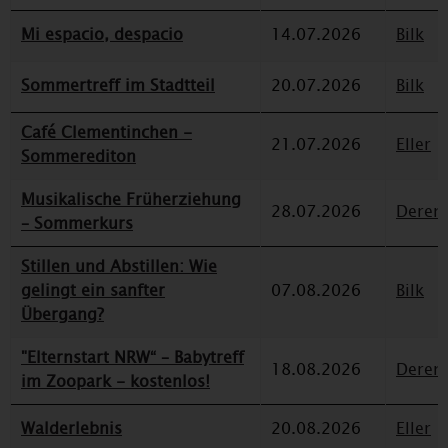
Mi espacio, despacio
14.07.2026
Bilk
Sommertreff im Stadtteil
20.07.2026
Bilk
Café Clementinchen -
21.07.2026
Eller
Sommerediton
Musikalische Früherziehung
28.07.2026
Deren
– Sommerkurs
Stillen und Abstillen: Wie
gelingt ein sanfter
07.08.2026
Bilk
Übergang?
"Elternstart NRW“ – Babytreff
18.08.2026
Deren
im Zoopark - kostenlos!
Walderlebnis
20.08.2026
Eller