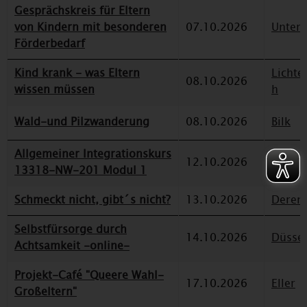
Gesprächskreis für Eltern
von Kindern mit besonderen
07.10.2026
Unterr
Förderbedarf
Kind krank - was Eltern
Lichte
08.10.2026
wissen müssen
h
Wald-und Pilzwanderung
08.10.2026
Bilk
Allgemeiner Integrationskurs
12.10.2026
Deren
13318-NW-201 Modul 1
Schmeckt nicht, gibt´s nicht?
13.10.2026
Deren
Selbstfürsorge durch
14.10.2026
Düssel
Achtsamkeit -online-
Projekt-Café "Queere Wahl-
17.10.2026
Eller
Großeltern"