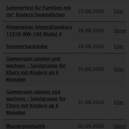
Sommerfest für Familien mit
22.08.2026
Eller
tin* Kindern/Jugendlichen
Allgemeiner Integrationskurs
26.08.2026
Deren
13318-NW-194 Modul 4
Sommerbackstube
28.08.2026
Eller
Gemeinsam spielen und
wachsen - Spielgruppe für
31.08.2026
Eller
Eltern mit Kindern ab 6
Monaten
Gemeinsam spielen und
wachsen - Spielgruppe für
31.08.2026
Eller
Eltern mit Kindern ab 6
Monaten
Wassergymnastik
02.09.2026
Oberbi