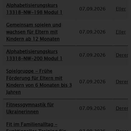
Alphabetisierungskurs
07.09.2026
Eller
13318-NW-198 Modul 1
Gemeinsam spielen und
wachsen für Eltern mit
07.09.2026
Eller
Kindern ab 12 Monaten
Alphabetisierungskurs
07.09.2026
Deren
13318-NW-200 Modul 1
Spielgruppe - Frühe
Förderung für Eltern mit
07.09.2026
Deren
Kindern von 6 Monaten bis 3
Jahren
Fitnessgymnastik für
07.09.2026
Deren
Ukrainerinnen
Fit im Familienalltag -