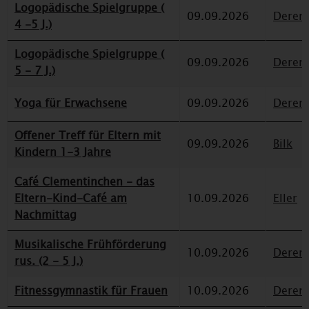
Logopädische Spielgruppe (
09.09.2026
Deren
4 -5 J.)
Logopädische Spielgruppe (
09.09.2026
Deren
5 - 7 J.)
Yoga für Erwachsene
09.09.2026
Deren
Offener Treff für Eltern mit
09.09.2026
Bilk
Kindern 1-3 Jahre
Café Clementinchen - das
Eltern-Kind-Café am
10.09.2026
Eller
Nachmittag
Musikalische Frühförderung
10.09.2026
Deren
rus. (2 - 5 J.)
Fitnessgymnastik für Frauen
10.09.2026
Deren