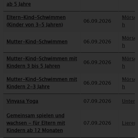
ab 5 Jahre
Eltern-Kind-Schwimmen
Mörse
06.09.2026
(Kinder von 3-5 Jahren)
h
Mörse
Mutter-Kind-Schwimmen
06.09.2026
h
Mutter-Kind-Schwimmen mit
Mörse
06.09.2026
Kindern 3 bis 5 Jahren
h
Mutter-Kind-Schwimmen mit
Mörse
06.09.2026
Kindern 2-3 Jahre
h
Vinyasa Yoga
07.09.2026
Unterr
Gemeinsam spielen und
wachsen - für Eltern mit
07.09.2026
Lieren
Kindern ab 12 Monaten