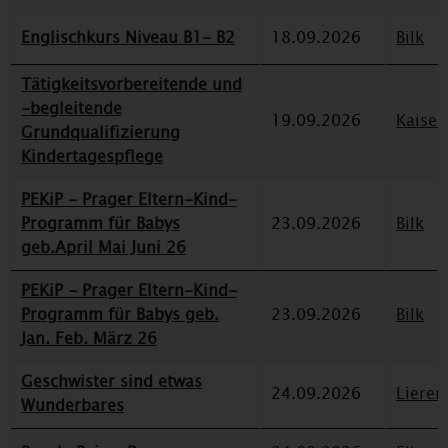
Englischkurs Niveau B1- B2
18.09.2026
Bilk
Tätigkeitsvorbereitende und
-begleitende
19.09.2026
Kaiser
Grundqualifizierung
Kindertagespflege
PEKiP - Prager Eltern-Kind-
Programm für Babys
23.09.2026
Bilk
geb.April Mai Juni 26
PEKiP - Prager Eltern-Kind-
Programm für Babys geb.
23.09.2026
Bilk
Jan. Feb. März 26
Geschwister sind etwas
24.09.2026
Lieren
Wunderbares