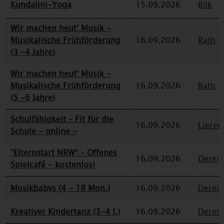
Kundalini-Yoga
15.09.2026
Bilk
Wir machen heut' Musik -
Musikalische Frühförderung
16.09.2026
Rath
(3 -4 Jahre)
Wir machen heut' Musik -
Musikalische Frühförderung
16.09.2026
Rath
(5 -6 Jahre)
Schulfähigkeit – Fit für die
16.09.2026
Lieren
Schule - online -
"Elternstart NRW“ – Offenes
16.09.2026
Deren
Spielcafé - kostenlos!
Musikbabys (4 - 18 Mon.)
16.09.2026
Deren
Kreativer Kindertanz (3-4 J.)
16.09.2026
Deren