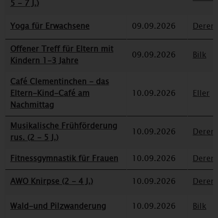
5 - 7 J.)
Yoga für Erwachsene
09.09.2026
Deren
Offener Treff für Eltern mit
09.09.2026
Bilk
Kindern 1-3 Jahre
Café Clementinchen - das
Eltern-Kind-Café am
10.09.2026
Eller
Nachmittag
Musikalische Frühförderung
10.09.2026
Deren
rus. (2 - 5 J.)
Fitnessgymnastik für Frauen
10.09.2026
Deren
AWO Knirpse (2 - 4 J.)
10.09.2026
Deren
Wald-und Pilzwanderung
10.09.2026
Bilk