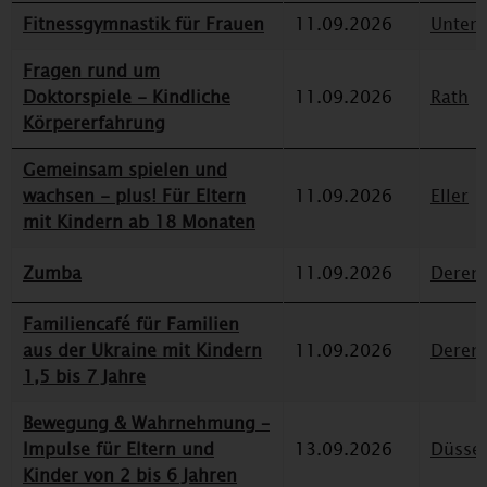
Fitnessgymnastik für Frauen
11.09.2026
Unterr
Fragen rund um
Doktorspiele - Kindliche
11.09.2026
Rath
Körpererfahrung
Gemeinsam spielen und
wachsen - plus! Für Eltern
11.09.2026
Eller
mit Kindern ab 18 Monaten
Zumba
11.09.2026
Deren
Familiencafé für Familien
aus der Ukraine mit Kindern
11.09.2026
Deren
1,5 bis 7 Jahre
Bewegung & Wahrnehmung –
Impulse für Eltern und
13.09.2026
Düssel
Kinder von 2 bis 6 Jahren