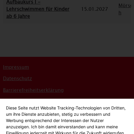
Aufbaukurs I -
Mörse
Lehrschwimmen für Kinder
15.01.2027
h
ab 6 Jahre
Impressum
Datenschutz
Barrierefreiheitserklärung
Sitemap
Diese Seite nutzt Website Tracking-Technologien von Dritten,
Bildnachweise
um ihre Dienste anzubieten, stetig zu verbessern und
Werbung entsprechend der Interessen der Nutzer
Hinweisgeber*innensystem
anzuzeigen. Ich bin damit einverstanden und kann meine
Einwilligung jederzeit mit Wirkung für die Zukunft widerrufen