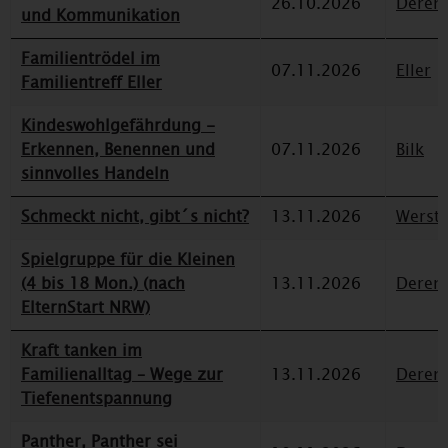
26.10.2026
Deren
und Kommunikation
Familientrödel im
07.11.2026
Eller
Familientreff Eller
Kindeswohlgefährdung -
Erkennen, Benennen und
07.11.2026
Bilk
sinnvolles Handeln
Schmeckt nicht, gibt´s nicht?
13.11.2026
Werst
Spielgruppe für die Kleinen
(4 bis 18 Mon.) (nach
13.11.2026
Deren
ElternStart NRW)
Kraft tanken im
Familienalltag – Wege zur
13.11.2026
Deren
Tiefenentspannung
Panther, Panther sei