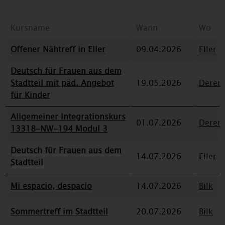
Kursname
Wann
Wo
Offener Nähtreff in Eller
09.04.2026
Eller
Deutsch für Frauen aus dem
Stadtteil mit päd. Angebot
19.05.2026
Deren
für Kinder
Allgemeiner Integrationskurs
01.07.2026
Deren
13318-NW-194 Modul 3
Deutsch für Frauen aus dem
14.07.2026
Eller
Stadtteil
Mi espacio, despacio
14.07.2026
Bilk
Sommertreff im Stadtteil
20.07.2026
Bilk