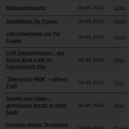
Rückengymnastik
08.09.2026
Unterr
Aquafitness für Frauen
08.09.2026
Oberbi
Lehrschwimmen nur für
08.09.2026
Oberbi
Frauen
Café Clementinchen - das
Eltern-Kind-Café im
08.09.2026
Eller
Familientreff Eller
"Elternstart-NRW" - offener
08.09.2026
Eller
Treff
Spielen und toben -
gemeinsam macht es mehr
08.09.2026
Eller
Spaß!
Grenzen setzen, Strukturen
08.09.2026
Düssel