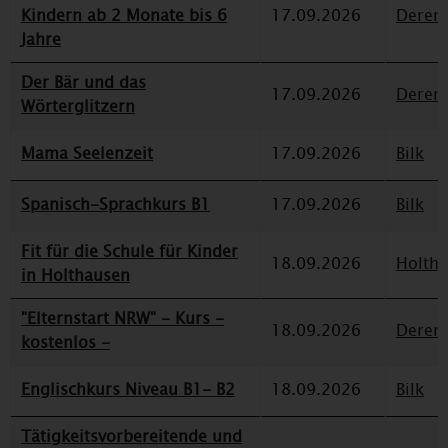
Kindern ab 2 Monate bis 6
17.09.2026
Deren
Jahre
Der Bär und das
17.09.2026
Deren
Wörterglitzern
Mama Seelenzeit
17.09.2026
Bilk
Spanisch-Sprachkurs B1
17.09.2026
Bilk
Fit für die Schule für Kinder
18.09.2026
Holth
in Holthausen
"Elternstart NRW" - Kurs -
18.09.2026
Deren
kostenlos -
Englischkurs Niveau B1- B2
18.09.2026
Bilk
Tätigkeitsvorbereitende und