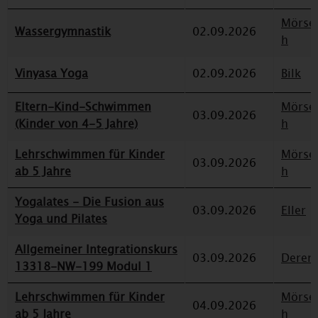
Mörse
Wassergymnastik
02.09.2026
h
Vinyasa Yoga
02.09.2026
Bilk
Eltern-Kind-Schwimmen
Mörse
03.09.2026
(Kinder von 4-5 Jahre)
h
Lehrschwimmen für Kinder
Mörse
03.09.2026
ab 5 Jahre
h
Yogalates - Die Fusion aus
03.09.2026
Eller
Yoga und Pilates
Allgemeiner Integrationskurs
03.09.2026
Deren
13318-NW-199 Modul 1
Lehrschwimmen für Kinder
Mörse
04.09.2026
ab 5 Jahre
h