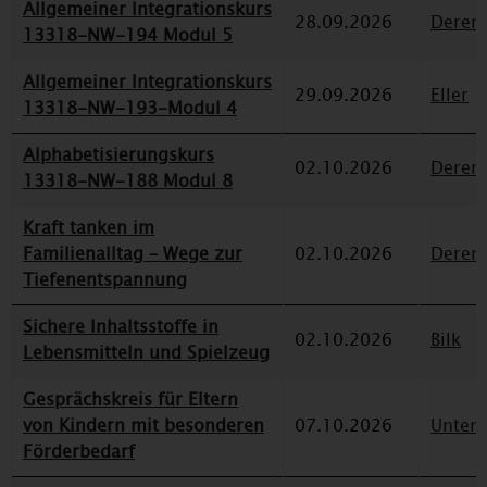
Allgemeiner Integrationskurs
28.09.2026
Deren
13318-NW-194 Modul 5
Allgemeiner Integrationskurs
29.09.2026
Eller
13318-NW-193-Modul 4
Alphabetisierungskurs
02.10.2026
Deren
13318-NW-188 Modul 8
Kraft tanken im
Familienalltag – Wege zur
02.10.2026
Deren
Tiefenentspannung
Sichere Inhaltsstoffe in
02.10.2026
Bilk
Lebensmitteln und Spielzeug
Gesprächskreis für Eltern
von Kindern mit besonderen
07.10.2026
Unterr
Förderbedarf