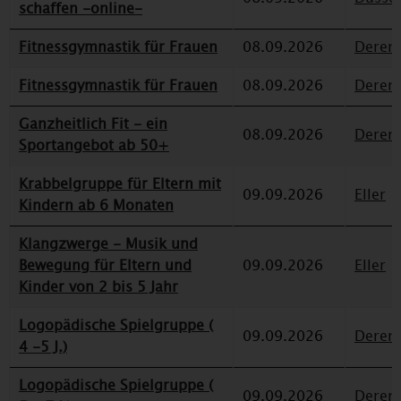
schaffen -online-
Fitnessgymnastik für Frauen
08.09.2026
Deren
Fitnessgymnastik für Frauen
08.09.2026
Deren
Ganzheitlich Fit - ein
08.09.2026
Deren
Sportangebot ab 50+
Krabbelgruppe für Eltern mit
09.09.2026
Eller
Kindern ab 6 Monaten
Klangzwerge - Musik und
Bewegung für Eltern und
09.09.2026
Eller
Kinder von 2 bis 5 Jahr
Logopädische Spielgruppe (
09.09.2026
Deren
4 -5 J.)
Logopädische Spielgruppe (
09.09.2026
Deren