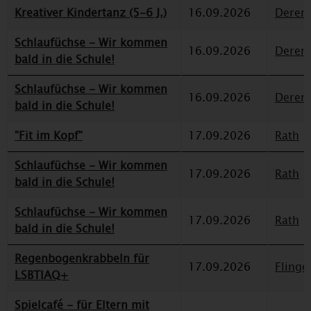
Kreativer Kindertanz (5-6 J.)
16.09.2026
Deren
Schlaufüchse - Wir kommen
16.09.2026
Deren
bald in die Schule!
Schlaufüchse - Wir kommen
16.09.2026
Deren
bald in die Schule!
"Fit im Kopf"
17.09.2026
Rath
Schlaufüchse - Wir kommen
17.09.2026
Rath
bald in die Schule!
Schlaufüchse - Wir kommen
17.09.2026
Rath
bald in die Schule!
Regenbogenkrabbeln für
17.09.2026
Flinge
LSBTIAQ+
Spielcafé - für Eltern mit