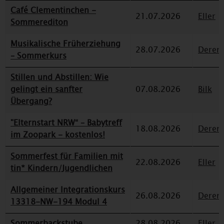
Café Clementinchen -
21.07.2026
Eller
Sommerediton
Musikalische Früherziehung
28.07.2026
Deren
– Sommerkurs
Stillen und Abstillen: Wie
gelingt ein sanfter
07.08.2026
Bilk
Übergang?
"Elternstart NRW“ – Babytreff
18.08.2026
Deren
im Zoopark - kostenlos!
Sommerfest für Familien mit
22.08.2026
Eller
tin* Kindern/Jugendlichen
Allgemeiner Integrationskurs
26.08.2026
Deren
13318-NW-194 Modul 4
Sommerbackstube
28.08.2026
Eller