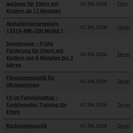
wachsen für Eltern mit
07.09.2026
Eller
Kindern ab 12 Monaten
Alphabetisierungskurs
07.09.2026
Deren
13318-NW-200 Modul 1
Spielgruppe - Frühe
Förderung für Eltern mit
07.09.2026
Deren
Kindern von 6 Monaten bis 3
Jahren
Fitnessgymnastik für
07.09.2026
Deren
Ukrainerinnen
Fit im Familienalltag -
Funktionelles Training für
07.09.2026
Deren
Eltern
Rückengymnastik
07.09.2026
Deren