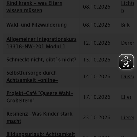
Kind krank - was Eltern
Lichte
08.10.2026
wissen müssen
h
Wald-und Pilzwanderung
08.10.2026
Bilk
Allgemeiner Integrationskurs
12.10.2026
Deren
13318-NW-201 Modul 1
Schmeckt nicht, gibt´s nicht?
13.10.2026
Deren
Selbstfürsorge durch
14.10.2026
Düssel
Achtsamkeit -online-
Projekt-Café "Queere Wahl-
17.10.2026
Eller
Großeltern"
Resilienz -Was Kinder stark
23.10.2026
Lieren
macht
Bildungsurlaub: Achtsamkeit