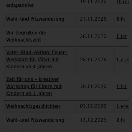
19.11.2026
Deren
entspannter
Wald-und Pilzwanderung
21.11.2026
Bilk
Wir begrüßen die
26.11.2026
Eller
Weihnachtszeit
Vater-Kind-Aktion: Feuer-
Werkstatt für Väter mit
28.11.2026
Lieren
Kindern ab 4 Jahren
Zeit für uns - kreativer
Workshop für Eltern mit
30.11.2026
Eller
Kindern ab 3 Jahren
Weihnachtsgeschichten
03.12.2026
Lieren
Wald-und Pilzwanderung
13.12.2026
Bilk