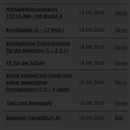
Alphabetisierungskurs
14.09.2026
Deren
13318-NW-196 Modul 4
Musikbabys (2 - 12 Mon.)
14.09.2026
Deren
Musikalische Früherziehung
14.09.2026
Deren
für die Kleinsten (1 - 2,5 J.)
Fit für die Schule
14.09.2026
Deren
Musik erleben mit Geige und
selbst gebastelten
15.09.2026
Deren
Instrumenten (1,5 - 4 Jahre)
Tanz und Bewegung
15.09.2026
Deren
Spanisch-Sprachkurs A1
15.09.2026
Bilk