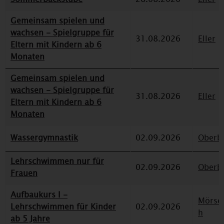
Gemeinsam spielen und
wachsen - Spielgruppe für
31.08.2026
Eller
Eltern mit Kindern ab 6
Monaten
Gemeinsam spielen und
wachsen - Spielgruppe für
31.08.2026
Eller
Eltern mit Kindern ab 6
Monaten
Wassergymnastik
02.09.2026
Oberbi
Lehrschwimmen nur für
02.09.2026
Oberbi
Frauen
Aufbaukurs I -
Mörse
Lehrschwimmen für Kinder
02.09.2026
h
ab 5 Jahre