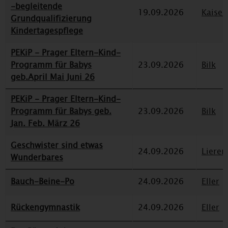
-begleitende
19.09.2026
Kaiser
Grundqualifizierung
Kindertagespflege
PEKiP - Prager Eltern-Kind-
Programm für Babys
23.09.2026
Bilk
geb.April Mai Juni 26
PEKiP - Prager Eltern-Kind-
Programm für Babys geb.
23.09.2026
Bilk
Jan. Feb. März 26
Geschwister sind etwas
24.09.2026
Lieren
Wunderbares
Bauch-Beine-Po
24.09.2026
Eller
Rückengymnastik
24.09.2026
Eller