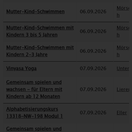
Mörse
Mutter-Kind-Schwimmen
06.09.2026
h
Mutter-Kind-Schwimmen mit
Mörse
06.09.2026
Kindern 3 bis 5 Jahren
h
Mutter-Kind-Schwimmen mit
Mörse
06.09.2026
Kindern 2-3 Jahre
h
Vinyasa Yoga
07.09.2026
Unterr
Gemeinsam spielen und
wachsen - für Eltern mit
07.09.2026
Lieren
Kindern ab 12 Monaten
Alphabetisierungskurs
07.09.2026
Eller
13318-NW-198 Modul 1
Gemeinsam spielen und