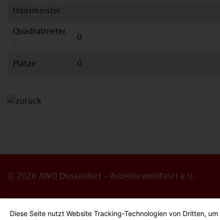
Hausmeister:
Quadratmeter
0
:
Plätze:
0
© 2026 AWO Düsseldorf – Arbeiterwohlfahrt e.V.
Impressum
Datenschutz
Barrierefreiheitserklärun
Diese Seite nutzt Website Tracking-Technologien von Dritten, um