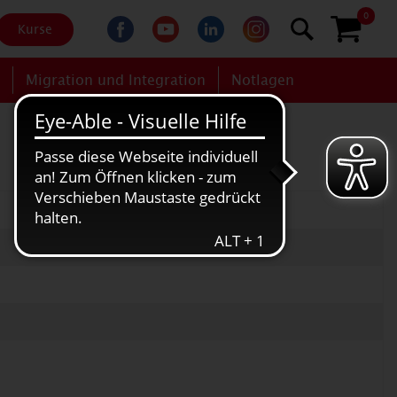
0
Kurse
g
Migration und Integration
Notlagen