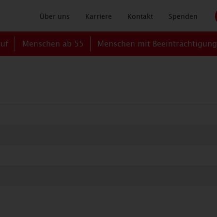
Über uns
Karriere
Kontakt
Spenden
ruf
Menschen ab 55
Menschen mit Beeinträchtigun