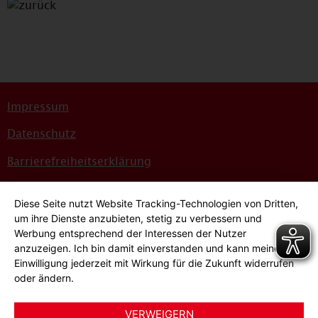
Impressum
Datenschutz
Barrierefreiheitserklärung
Sitemap
Diese Seite nutzt Website Tracking-Technologien von Dritten,
Bildnachweise
um ihre Dienste anzubieten, stetig zu verbessern und
Werbung entsprechend der Interessen der Nutzer
Hinweisgeber*innensystem
anzuzeigen. Ich bin damit einverstanden und kann meine
Einwilligung jederzeit mit Wirkung für die Zukunft widerrufen
Cookie-Einstellungen
oder ändern.
VERWEIGERN