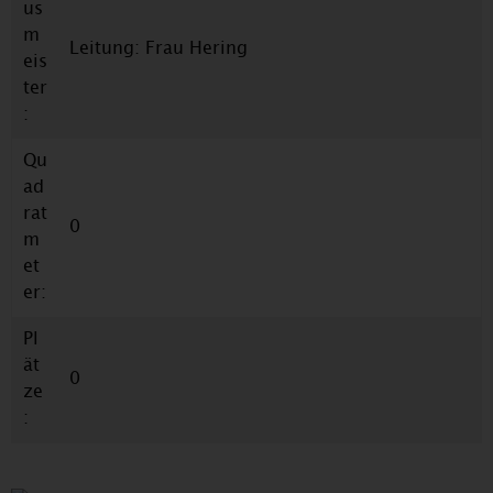
us
m
Leitung: Frau Hering
eis
ter
:
Qu
ad
rat
0
m
et
er:
Pl
ät
0
ze
: