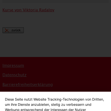
Kurse von Viktoria Radalov
Impressum
Datenschutz
Barrierefreiheitserklärung
Sitemap
Diese Seite nutzt Website Tracking-Technologien von Dritten,
Bildnachweise
um ihre Dienste anzubieten, stetig zu verbessern und
Werbung entsprechend der Interessen der Nutzer