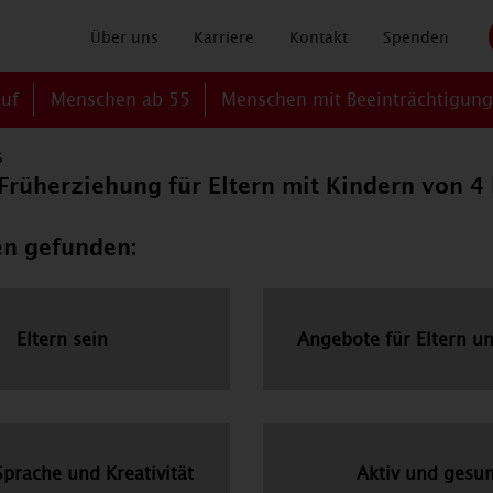
Über uns
Karriere
Kontakt
Spenden
ruf
Menschen ab 55
Menschen mit Beeinträchtigun
s
rüherziehung für Eltern mit Kindern von 4 
en gefunden:
Eltern sein
Angebote für Eltern u
Sprache und Kreativität
Aktiv und gesu