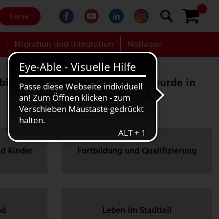
1
Kurse
g
Migration und Integration
Notlagen
bis 18 Monaten" (Nr. 2703-02) wurde in
nd Kinder
Fortbildung und Qualifizierung
nd
Leben im Stadtteil