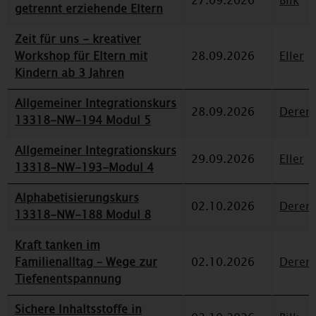
27.09.2026
Bilk
getrennt erziehende Eltern
Zeit für uns - kreativer
Workshop für Eltern mit
28.09.2026
Eller
Kindern ab 3 Jahren
Allgemeiner Integrationskurs
28.09.2026
Deren
13318-NW-194 Modul 5
Allgemeiner Integrationskurs
29.09.2026
Eller
13318-NW-193-Modul 4
Alphabetisierungskurs
02.10.2026
Deren
13318-NW-188 Modul 8
Kraft tanken im
Familienalltag – Wege zur
02.10.2026
Deren
Tiefenentspannung
Sichere Inhaltsstoffe in