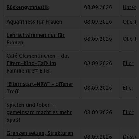
Rückengymnastik
08.09.2026
Unterr
Aquafitness für Frauen
08.09.2026
Oberbi
Lehrschwimmen nur für
08.09.2026
Oberbi
Frauen
Café Clementinchen - das
Eltern-Kind-Café im
08.09.2026
Eller
Familientreff Eller
"Elternstart-NRW" - offener
08.09.2026
Eller
Treff
Spielen und toben -
gemeinsam macht es mehr
08.09.2026
Eller
Spaß!
Grenzen setzen, Strukturen
08.09.2026
Düssel