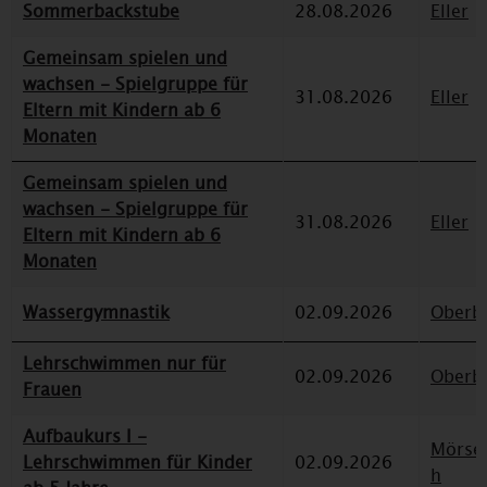
Sommerbackstube
28.08.2026
Eller
Gemeinsam spielen und
wachsen - Spielgruppe für
31.08.2026
Eller
Eltern mit Kindern ab 6
Monaten
Gemeinsam spielen und
wachsen - Spielgruppe für
31.08.2026
Eller
Eltern mit Kindern ab 6
Monaten
Wassergymnastik
02.09.2026
Oberbi
Lehrschwimmen nur für
02.09.2026
Oberbi
Frauen
Aufbaukurs I -
Mörse
Lehrschwimmen für Kinder
02.09.2026
h