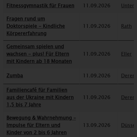
Fitnessgymnastik für Frauen
11.09.2026
Unterr
Fragen rund um
Doktorspiele - Kindliche
11.09.2026
Rath
Körpererfahrung
Gemeinsam spielen und
wachsen - plus! Für Eltern
11.09.2026
Eller
mit Kindern ab 18 Monaten
Zumba
11.09.2026
Deren
Familiencafé für Familien
aus der Ukraine mit Kindern
11.09.2026
Deren
1,5 bis 7 Jahre
Bewegung & Wahrnehmung –
Impulse für Eltern und
13.09.2026
Düssel
Kinder von 2 bis 6 Jahren