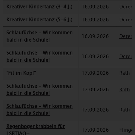
Kreativer Kindertanz (3-4 J.)
16.09.2026
Deren
Kreativer Kindertanz (5-6 J.)
16.09.2026
Deren
Schlaufüchse - Wir kommen
16.09.2026
Deren
bald in die Schule!
Schlaufüchse - Wir kommen
16.09.2026
Deren
bald in die Schule!
"Fit im Kopf"
17.09.2026
Rath
Schlaufüchse - Wir kommen
17.09.2026
Rath
bald in die Schule!
Schlaufüchse - Wir kommen
17.09.2026
Rath
bald in die Schule!
Regenbogenkrabbeln für
17.09.2026
Flinge
LSBTIAQ+