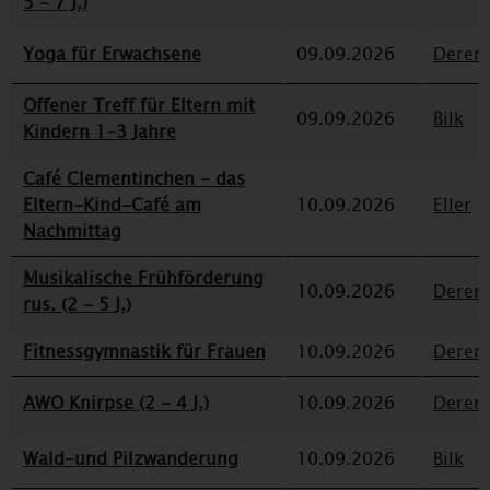
5 - 7 J.)
Yoga für Erwachsene
09.09.2026
Deren
Offener Treff für Eltern mit
09.09.2026
Bilk
Kindern 1-3 Jahre
Café Clementinchen - das
Eltern-Kind-Café am
10.09.2026
Eller
Nachmittag
Musikalische Frühförderung
10.09.2026
Deren
rus. (2 - 5 J.)
Fitnessgymnastik für Frauen
10.09.2026
Deren
AWO Knirpse (2 - 4 J.)
10.09.2026
Deren
Wald-und Pilzwanderung
10.09.2026
Bilk