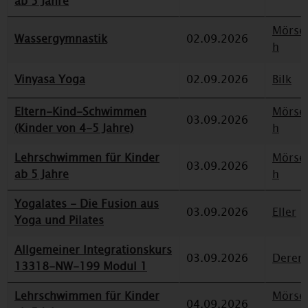
ab 5 Jahre
Mörse
Wassergymnastik
02.09.2026
h
Vinyasa Yoga
02.09.2026
Bilk
Eltern-Kind-Schwimmen
Mörse
03.09.2026
(Kinder von 4-5 Jahre)
h
Lehrschwimmen für Kinder
Mörse
03.09.2026
ab 5 Jahre
h
Yogalates - Die Fusion aus
03.09.2026
Eller
Yoga und Pilates
Allgemeiner Integrationskurs
03.09.2026
Deren
13318-NW-199 Modul 1
Lehrschwimmen für Kinder
Mörse
04.09.2026