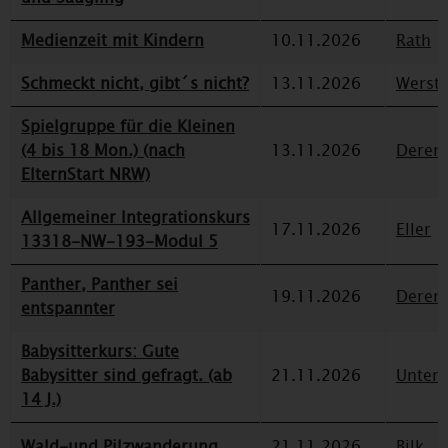
Medienzeit mit Kindern
10.11.2026
Rath
Schmeckt nicht, gibt´s nicht?
13.11.2026
Werst
Spielgruppe für die Kleinen
(4 bis 18 Mon.) (nach
13.11.2026
Deren
ElternStart NRW)
Allgemeiner Integrationskurs
17.11.2026
Eller
13318-NW-193-Modul 5
Panther, Panther sei
19.11.2026
Deren
entspannter
Babysitterkurs: Gute
Babysitter sind gefragt. (ab
21.11.2026
Unterr
14 J.)
Wald-und Pilzwanderung
21.11.2026
Bilk