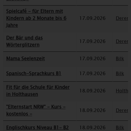
Spielcafé - für Eltern mit
Kindern ab 2 Monate bis 6
17.09.2026
Deren
Jahre
Der Bär und das
17.09.2026
Deren
Wörterglitzern
Mama Seelenzeit
17.09.2026
Bilk
Spanisch-Sprachkurs B1
17.09.2026
Bilk
Fit für die Schule für Kinder
18.09.2026
Holth
in Holthausen
"Elternstart NRW" - Kurs -
18.09.2026
Deren
kostenlos -
Englischkurs Niveau B1- B2
18.09.2026
Bilk