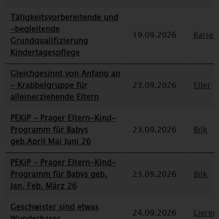
Tätigkeitsvorbereitende und
-begleitende
19.09.2026
Kaiser
Grundqualifizierung
Kindertagespflege
Gleichgesinnt von Anfang an
- Krabbelgruppe für
23.09.2026
Eller
alleinerziehende Eltern
PEKiP - Prager Eltern-Kind-
Programm für Babys
23.09.2026
Bilk
geb.April Mai Juni 26
PEKiP - Prager Eltern-Kind-
Programm für Babys geb.
23.09.2026
Bilk
Jan. Feb. März 26
Geschwister sind etwas
24.09.2026
Lieren
Wunderbares