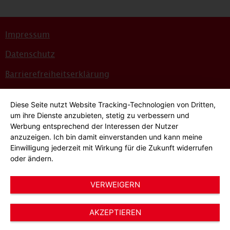
Impressum
Datenschutz
Barrierefreiheitserklärung
Sitemap
Diese Seite nutzt Website Tracking-Technologien von Dritten,
Bildnachweise
um ihre Dienste anzubieten, stetig zu verbessern und
Werbung entsprechend der Interessen der Nutzer
Hinweisgeber*innensystem
anzuzeigen. Ich bin damit einverstanden und kann meine
Einwilligung jederzeit mit Wirkung für die Zukunft widerrufen
Cookie-Einstellungen
oder ändern.
VERWEIGERN
AKZEPTIEREN