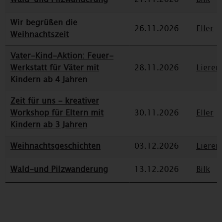
Wir begrüßen die
26.11.2026
Eller
Weihnachtszeit
Vater-Kind-Aktion: Feuer-
Werkstatt für Väter mit
28.11.2026
Lieren
Kindern ab 4 Jahren
Zeit für uns - kreativer
Workshop für Eltern mit
30.11.2026
Eller
Kindern ab 3 Jahren
Weihnachtsgeschichten
03.12.2026
Lieren
Wald-und Pilzwanderung
13.12.2026
Bilk