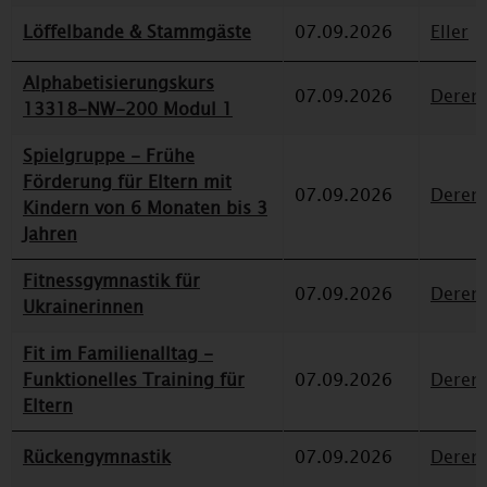
Löffelbande & Stammgäste
07.09.2026
Eller
Alphabetisierungskurs
07.09.2026
Deren
13318-NW-200 Modul 1
Spielgruppe - Frühe
Förderung für Eltern mit
07.09.2026
Deren
Kindern von 6 Monaten bis 3
Jahren
Fitnessgymnastik für
07.09.2026
Deren
Ukrainerinnen
Fit im Familienalltag -
Funktionelles Training für
07.09.2026
Deren
Eltern
Rückengymnastik
07.09.2026
Deren