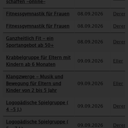
schaffen -online-
Fitnessgymnastik für Frauen
08.09.2026
Deren
Fitnessgymnastik für Frauen
08.09.2026
Deren
Ganzheitlich Fit - ein
08.09.2026
Deren
Sportangebot ab 50+
Krabbelgruppe für Eltern mit
09.09.2026
Eller
Kindern ab 6 Monaten
Klangzwerge - Musik und
Bewegung für Eltern und
09.09.2026
Eller
Kinder von 2 bis 5 Jahr
Logopädische Spielgruppe (
09.09.2026
Deren
4 -5 J.)
Logopädische Spielgruppe (
09.09.2026
Deren