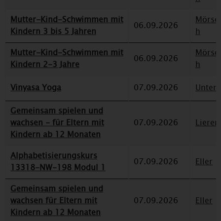
Mutter-Kind-Schwimmen mit
Mörse
06.09.2026
Kindern 3 bis 5 Jahren
h
Mutter-Kind-Schwimmen mit
Mörse
06.09.2026
Kindern 2-3 Jahre
h
Vinyasa Yoga
07.09.2026
Unterr
Gemeinsam spielen und
wachsen - für Eltern mit
07.09.2026
Lieren
Kindern ab 12 Monaten
Alphabetisierungskurs
07.09.2026
Eller
13318-NW-198 Modul 1
Gemeinsam spielen und
wachsen für Eltern mit
07.09.2026
Eller
Kindern ab 12 Monaten