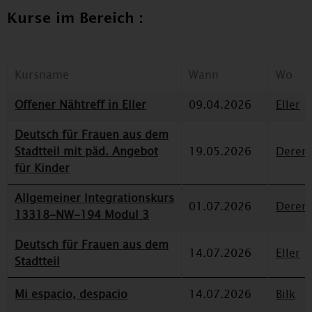
Kurse im Bereich :
Kursname
Wann
Wo
Offener Nähtreff in Eller
09.04.2026
Eller
Deutsch für Frauen aus dem
Stadtteil mit päd. Angebot
19.05.2026
Deren
für Kinder
Allgemeiner Integrationskurs
01.07.2026
Deren
13318-NW-194 Modul 3
Deutsch für Frauen aus dem
14.07.2026
Eller
Stadtteil
Mi espacio, despacio
14.07.2026
Bilk