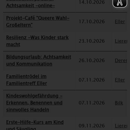
14.10.2026
Düssel
Achtsamkeit -online-
Projekt-Café "Queere Wahl-
17.10.2026
Eller
Großeltern"
Resilienz -Was Kinder stark
23.10.2026
Lieren
macht
Bildungsurlaub: Achtsamkeit
26.10.2026
Deren
und Kommunikation
Familientrödel im
07.11.2026
Eller
Familientreff Eller
Kindeswohlgefährdung -
Erkennen, Benennen und
07.11.2026
Bilk
sinnvolles Handeln
Erste-Hilfe-Kurs am Kind
09.11.2026
Lieren
und Säugling