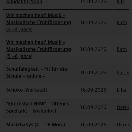
Kundalini-Yoga
15.09.2026
Bilk
Wir machen heut' Musik -
Musikalische Frühförderung
16.09.2026
Rath
(3 -4 Jahre)
Wir machen heut' Musik -
Musikalische Frühförderung
16.09.2026
Rath
(5 -6 Jahre)
Schulfähigkeit – Fit für die
16.09.2026
Lieren
Schule - online -
Schoko-Werkstatt
16.09.2026
Eller
"Elternstart NRW“ – Offenes
16.09.2026
Deren
Spielcafé - kostenlos!
Musikbabys (4 - 18 Mon.)
16.09.2026
Deren