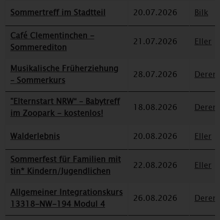
Sommertreff im Stadtteil
20.07.2026
Bilk
Café Clementinchen -
21.07.2026
Eller
Sommerediton
Musikalische Früherziehung
28.07.2026
Deren
– Sommerkurs
"Elternstart NRW“ – Babytreff
18.08.2026
Deren
im Zoopark - kostenlos!
Walderlebnis
20.08.2026
Eller
Sommerfest für Familien mit
22.08.2026
Eller
tin* Kindern/Jugendlichen
Allgemeiner Integrationskurs
26.08.2026
Deren
13318-NW-194 Modul 4