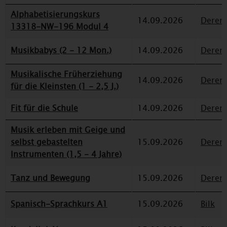
Alphabetisierungskurs
14.09.2026
Deren
13318-NW-196 Modul 4
Musikbabys (2 - 12 Mon.)
14.09.2026
Deren
Musikalische Früherziehung
14.09.2026
Deren
für die Kleinsten (1 - 2,5 J.)
Fit für die Schule
14.09.2026
Deren
Musik erleben mit Geige und
selbst gebastelten
15.09.2026
Deren
Instrumenten (1,5 - 4 Jahre)
Tanz und Bewegung
15.09.2026
Deren
Spanisch-Sprachkurs A1
15.09.2026
Bilk