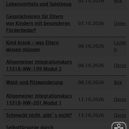
02.10.2026
Bilk
Lebensmitteln und Spielzeug
Gesprächskreis für Eltern
von Kindern mit besonderen
07.10.2026
Unterr
Förderbedarf
Kind krank - was Eltern
Lichte
08.10.2026
wissen müssen
h
Allgemeiner Integrationskurs
08.10.2026
Deren
13318-NW-199 Modul 2
Wald-und Pilzwanderung
08.10.2026
Bilk
Allgemeiner Integrationskurs
12.10.2026
Deren
13318-NW-201 Modul 1
Schmeckt nicht, gibt´s nicht?
13.10.2026
Deren
Selbstfürsorge durch