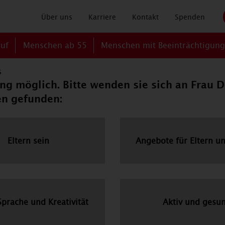
Über uns
Karriere
Kontakt
Spenden
ruf
Menschen ab 55
Menschen mit Beeinträchtigun
s
dung möglich. Bitte wenden sie sich an Fra
en gefunden:
Eltern sein
Angebote für Eltern u
Sprache und Kreativität
Aktiv und gesu