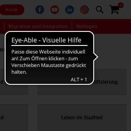
0
Kurse
g
Migration und Integration
Notlagen
u Dommke 0211-60025-116
nd Kinder
Fortbildung und Qualifizierung
nd
Leben im Stadtteil