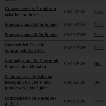
Grenzen setzen, Strukturen
08.09.2026
Düssel
schaffen -online-
Fitnessgymnastik für Frauen
08.09.2026
Deren
Fitnessgymnastik für Frauen
08.09.2026
Deren
Ganzheitlich Fit - ein
08.09.2026
Deren
Sportangebot ab 50+
Krabbelgruppe für Eltern mit
09.09.2026
Eller
Kindern ab 6 Monaten
Klangzwerge - Musik und
Bewegung für Eltern und
09.09.2026
Eller
Kinder von 2 bis 5 Jahr
Logopädische Spielgruppe (
09.09.2026
Deren
4 -5 J.)