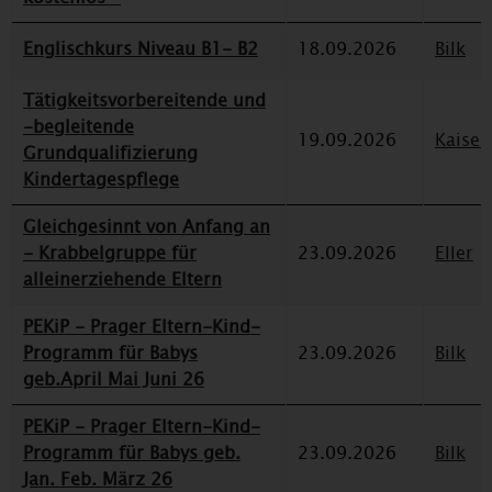
Englischkurs Niveau B1- B2
18.09.2026
Bilk
Tätigkeitsvorbereitende und
-begleitende
19.09.2026
Kaiser
Grundqualifizierung
Kindertagespflege
Gleichgesinnt von Anfang an
- Krabbelgruppe für
23.09.2026
Eller
alleinerziehende Eltern
PEKiP - Prager Eltern-Kind-
Programm für Babys
23.09.2026
Bilk
geb.April Mai Juni 26
PEKiP - Prager Eltern-Kind-
Programm für Babys geb.
23.09.2026
Bilk
Jan. Feb. März 26