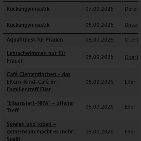
Rückengymnastik
07.09.2026
Deren
Rückengymnastik
08.09.2026
Unterr
Aquafitness für Frauen
08.09.2026
Oberbi
Lehrschwimmen nur für
08.09.2026
Oberbi
Frauen
Café Clementinchen - das
Eltern-Kind-Café im
08.09.2026
Eller
Familientreff Eller
"Elternstart-NRW" - offener
08.09.2026
Eller
Treff
Spielen und toben -
gemeinsam macht es mehr
08.09.2026
Eller
Spaß!