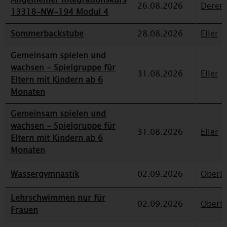
26.08.2026
Deren
13318-NW-194 Modul 4
Sommerbackstube
28.08.2026
Eller
Gemeinsam spielen und
wachsen - Spielgruppe für
31.08.2026
Eller
Eltern mit Kindern ab 6
Monaten
Gemeinsam spielen und
wachsen - Spielgruppe für
31.08.2026
Eller
Eltern mit Kindern ab 6
Monaten
Wassergymnastik
02.09.2026
Oberbi
Lehrschwimmen nur für
02.09.2026
Oberbi
Frauen