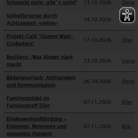
Schmeckt nicht, gibt´s nicht?
13.10.2026
Deren
Selbstfürsorge durch
14.10.2026
Düssel
Achtsamkeit -online-
Projekt-Café "Queere Wahl-
17.10.2026
Eller
Großeltern"
Resilienz -Was Kinder stark
23.10.2026
Lieren
macht
Bildungsurlaub: Achtsamkeit
26.10.2026
Deren
und Kommunikation
Familientrödel im
07.11.2026
Eller
Familientreff Eller
Kindeswohlgefährdung -
Erkennen, Benennen und
07.11.2026
Bilk
sinnvolles Handeln