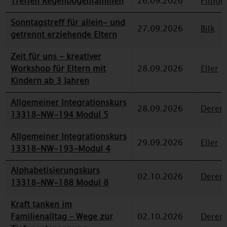
Treffen Regenbogenfamilien
26.09.2026
Flinge
Sonntagstreff für allein- und
27.09.2026
Bilk
getrennt erziehende Eltern
Zeit für uns - kreativer
Workshop für Eltern mit
28.09.2026
Eller
Kindern ab 3 Jahren
Allgemeiner Integrationskurs
28.09.2026
Deren
13318-NW-194 Modul 5
Allgemeiner Integrationskurs
29.09.2026
Eller
13318-NW-193-Modul 4
Alphabetisierungskurs
02.10.2026
Deren
13318-NW-188 Modul 8
Kraft tanken im
Familienalltag – Wege zur
02.10.2026
Deren