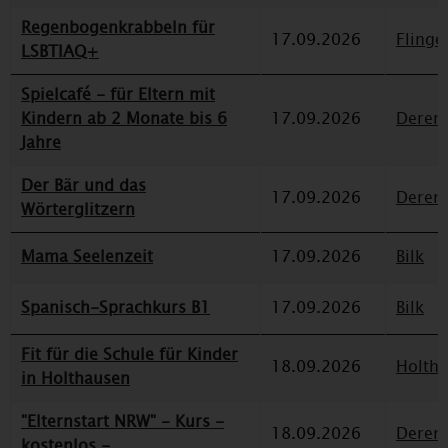
Regenbogenkrabbeln für
17.09.2026
Flinge
LSBTIAQ+
Spielcafé - für Eltern mit
Kindern ab 2 Monate bis 6
17.09.2026
Deren
Jahre
Der Bär und das
17.09.2026
Deren
Wörterglitzern
Mama Seelenzeit
17.09.2026
Bilk
Spanisch-Sprachkurs B1
17.09.2026
Bilk
Fit für die Schule für Kinder
18.09.2026
Holth
in Holthausen
"Elternstart NRW" - Kurs -
18.09.2026
Deren
kostenlos -