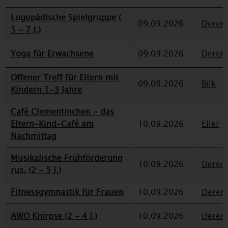
Logopädische Spielgruppe (
09.09.2026
Deren
5 - 7 J.)
Yoga für Erwachsene
09.09.2026
Deren
Offener Treff für Eltern mit
09.09.2026
Bilk
Kindern 1-3 Jahre
Café Clementinchen - das
Eltern-Kind-Café am
10.09.2026
Eller
Nachmittag
Musikalische Frühförderung
10.09.2026
Deren
rus. (2 - 5 J.)
Fitnessgymnastik für Frauen
10.09.2026
Deren
AWO Knirpse (2 - 4 J.)
10.09.2026
Deren