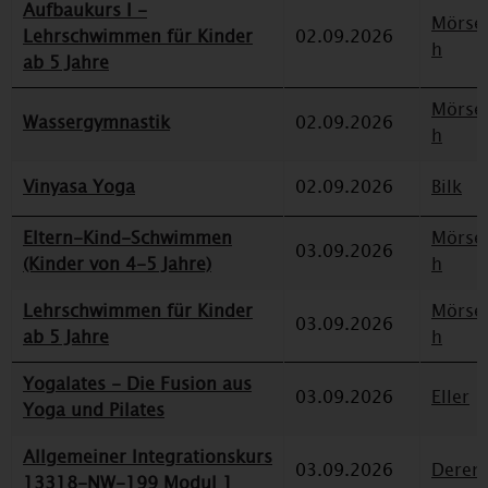
Aufbaukurs I -
Mörse
Lehrschwimmen für Kinder
02.09.2026
h
ab 5 Jahre
Mörse
Wassergymnastik
02.09.2026
h
Vinyasa Yoga
02.09.2026
Bilk
Eltern-Kind-Schwimmen
Mörse
03.09.2026
(Kinder von 4-5 Jahre)
h
Lehrschwimmen für Kinder
Mörse
03.09.2026
ab 5 Jahre
h
Yogalates - Die Fusion aus
03.09.2026
Eller
Yoga und Pilates
Allgemeiner Integrationskurs
03.09.2026
Deren
13318-NW-199 Modul 1