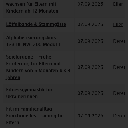
wachsen für Eltern mit
07.09.2026
Eller
Kindern ab 12 Monaten
Löffelbande & Stammgäste
07.09.2026
Eller
Alphabetisierungskurs
07.09.2026
Deren
13318-NW-200 Modul 1
Spielgruppe - Frühe
Förderung für Eltern mit
07.09.2026
Deren
Kindern von 6 Monaten bis 3
Jahren
Fitnessgymnastik für
07.09.2026
Deren
Ukrainerinnen
Fit im Familienalltag -
Funktionelles Training für
07.09.2026
Deren
Eltern