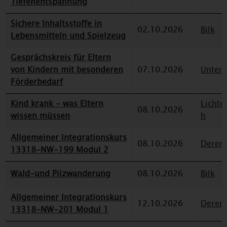
Tiefenentspannung
Sichere Inhaltsstoffe in
02.10.2026
Bilk
Lebensmitteln und Spielzeug
Gesprächskreis für Eltern
von Kindern mit besonderen
07.10.2026
Unterr
Förderbedarf
Kind krank - was Eltern
Lichte
08.10.2026
wissen müssen
h
Allgemeiner Integrationskurs
08.10.2026
Deren
13318-NW-199 Modul 2
Wald-und Pilzwanderung
08.10.2026
Bilk
Allgemeiner Integrationskurs
12.10.2026
Deren
13318-NW-201 Modul 1