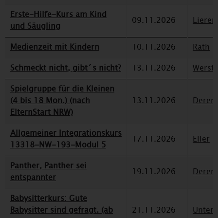
Erste-Hilfe-Kurs am Kind
09.11.2026
Lieren
und Säugling
Medienzeit mit Kindern
10.11.2026
Rath
Schmeckt nicht, gibt´s nicht?
13.11.2026
Werst
Spielgruppe für die Kleinen
(4 bis 18 Mon.) (nach
13.11.2026
Deren
ElternStart NRW)
Allgemeiner Integrationskurs
17.11.2026
Eller
13318-NW-193-Modul 5
Panther, Panther sei
19.11.2026
Deren
entspannter
Babysitterkurs: Gute
Babysitter sind gefragt. (ab
21.11.2026
Unterr