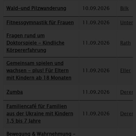
Wald-und Pilzwanderung
10.09.2026
Bilk
Fitnessgymnastik für Frauen
11.09.2026
Unterr
Fragen rund um
Doktorspiele - Kindliche
11.09.2026
Rath
Körpererfahrung
Gemeinsam spielen und
wachsen - plus! Für Eltern
11.09.2026
Eller
mit Kindern ab 18 Monaten
Zumba
11.09.2026
Deren
Familiencafé für Familien
aus der Ukraine mit Kindern
11.09.2026
Deren
1,5 bis 7 Jahre
Bewegung & Wahrnehmung –