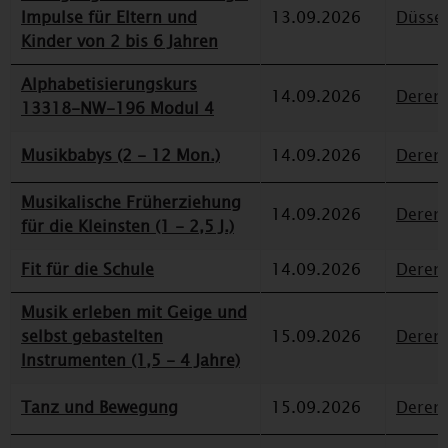
Impulse für Eltern und
13.09.2026
Düssel
Kinder von 2 bis 6 Jahren
Alphabetisierungskurs
14.09.2026
Deren
13318-NW-196 Modul 4
Musikbabys (2 - 12 Mon.)
14.09.2026
Deren
Musikalische Früherziehung
14.09.2026
Deren
für die Kleinsten (1 - 2,5 J.)
Fit für die Schule
14.09.2026
Deren
Musik erleben mit Geige und
selbst gebastelten
15.09.2026
Deren
Instrumenten (1,5 - 4 Jahre)
Tanz und Bewegung
15.09.2026
Deren