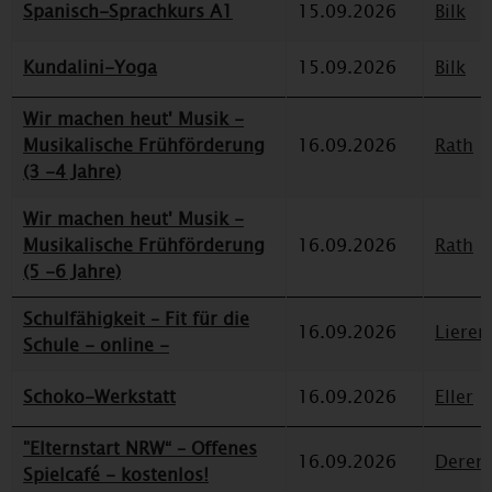
Spanisch-Sprachkurs A1
15.09.2026
Bilk
Kundalini-Yoga
15.09.2026
Bilk
Wir machen heut' Musik -
Musikalische Frühförderung
16.09.2026
Rath
(3 -4 Jahre)
Wir machen heut' Musik -
Musikalische Frühförderung
16.09.2026
Rath
(5 -6 Jahre)
Schulfähigkeit – Fit für die
16.09.2026
Lieren
Schule - online -
Schoko-Werkstatt
16.09.2026
Eller
"Elternstart NRW“ – Offenes
16.09.2026
Deren
Spielcafé - kostenlos!