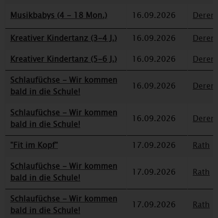
Musikbabys (4 - 18 Mon.)
16.09.2026
Deren
Kreativer Kindertanz (3-4 J.)
16.09.2026
Deren
Kreativer Kindertanz (5-6 J.)
16.09.2026
Deren
Schlaufüchse - Wir kommen
16.09.2026
Deren
bald in die Schule!
Schlaufüchse - Wir kommen
16.09.2026
Deren
bald in die Schule!
"Fit im Kopf"
17.09.2026
Rath
Schlaufüchse - Wir kommen
17.09.2026
Rath
bald in die Schule!
Schlaufüchse - Wir kommen
17.09.2026
Rath
bald in die Schule!