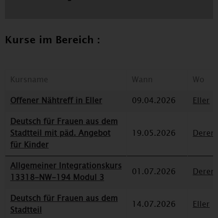
Kurse im Bereich :
Kursname
Wann
Wo
Offener Nähtreff in Eller
09.04.2026
Eller
Deutsch für Frauen aus dem
Stadtteil mit päd. Angebot
19.05.2026
Deren
für Kinder
Allgemeiner Integrationskurs
01.07.2026
Deren
13318-NW-194 Modul 3
Deutsch für Frauen aus dem
14.07.2026
Eller
Stadtteil