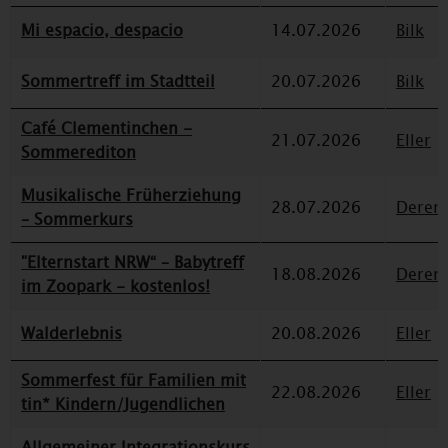
Mi espacio, despacio
14.07.2026
Bilk
Sommertreff im Stadtteil
20.07.2026
Bilk
Café Clementinchen -
21.07.2026
Eller
Sommerediton
Musikalische Früherziehung
28.07.2026
Deren
– Sommerkurs
"Elternstart NRW“ – Babytreff
18.08.2026
Deren
im Zoopark - kostenlos!
Walderlebnis
20.08.2026
Eller
Sommerfest für Familien mit
22.08.2026
Eller
tin* Kindern/Jugendlichen
Allgemeiner Integrationskurs