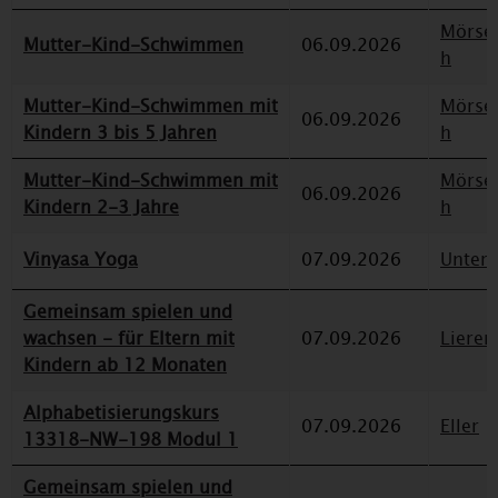
Mörse
Mutter-Kind-Schwimmen
06.09.2026
h
Mutter-Kind-Schwimmen mit
Mörse
06.09.2026
Kindern 3 bis 5 Jahren
h
Mutter-Kind-Schwimmen mit
Mörse
06.09.2026
Kindern 2-3 Jahre
h
Vinyasa Yoga
07.09.2026
Unterr
Gemeinsam spielen und
wachsen - für Eltern mit
07.09.2026
Lieren
Kindern ab 12 Monaten
Alphabetisierungskurs
07.09.2026
Eller
13318-NW-198 Modul 1
Gemeinsam spielen und