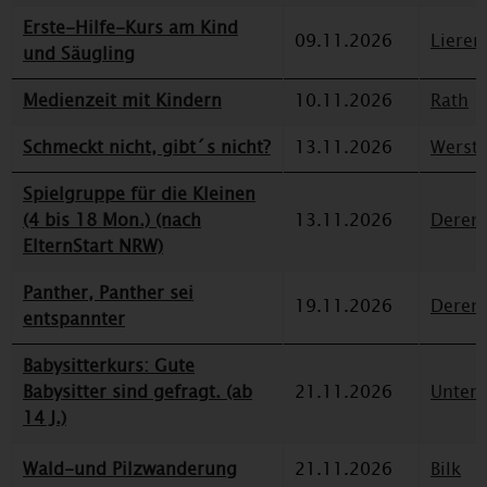
Erste-Hilfe-Kurs am Kind
09.11.2026
Lieren
und Säugling
Medienzeit mit Kindern
10.11.2026
Rath
Schmeckt nicht, gibt´s nicht?
13.11.2026
Werst
Spielgruppe für die Kleinen
(4 bis 18 Mon.) (nach
13.11.2026
Deren
ElternStart NRW)
Panther, Panther sei
19.11.2026
Deren
entspannter
Babysitterkurs: Gute
Babysitter sind gefragt. (ab
21.11.2026
Unterr
14 J.)
Wald-und Pilzwanderung
21.11.2026
Bilk