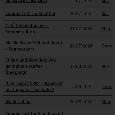
Mi espacio, despacio
14.07.2026
Bilk
Sommertreff im Stadtteil
20.07.2026
Bilk
Café Clementinchen -
21.07.2026
Eller
Sommerediton
Musikalische Früherziehung
28.07.2026
Deren
– Sommerkurs
Stillen und Abstillen: Wie
gelingt ein sanfter
07.08.2026
Bilk
Übergang?
"Elternstart NRW“ – Babytreff
18.08.2026
Deren
im Zoopark - kostenlos!
Walderlebnis
20.08.2026
Eller
Sommerfest für Familien mit