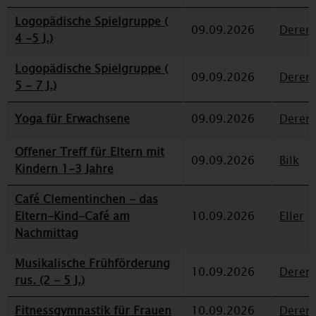
Logopädische Spielgruppe (
09.09.2026
Deren
4 -5 J.)
Logopädische Spielgruppe (
09.09.2026
Deren
5 - 7 J.)
Yoga für Erwachsene
09.09.2026
Deren
Offener Treff für Eltern mit
09.09.2026
Bilk
Kindern 1-3 Jahre
Café Clementinchen - das
Eltern-Kind-Café am
10.09.2026
Eller
Nachmittag
Musikalische Frühförderung
10.09.2026
Deren
rus. (2 - 5 J.)
Fitnessgymnastik für Frauen
10.09.2026
Deren