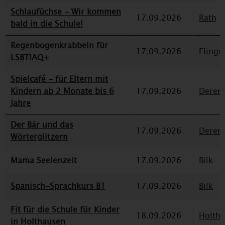
Schlaufüchse - Wir kommen
17.09.2026
Rath
bald in die Schule!
Regenbogenkrabbeln für
17.09.2026
Flinge
LSBTIAQ+
Spielcafé - für Eltern mit
Kindern ab 2 Monate bis 6
17.09.2026
Deren
Jahre
Der Bär und das
17.09.2026
Deren
Wörterglitzern
Mama Seelenzeit
17.09.2026
Bilk
Spanisch-Sprachkurs B1
17.09.2026
Bilk
Fit für die Schule für Kinder
18.09.2026
Holth
in Holthausen