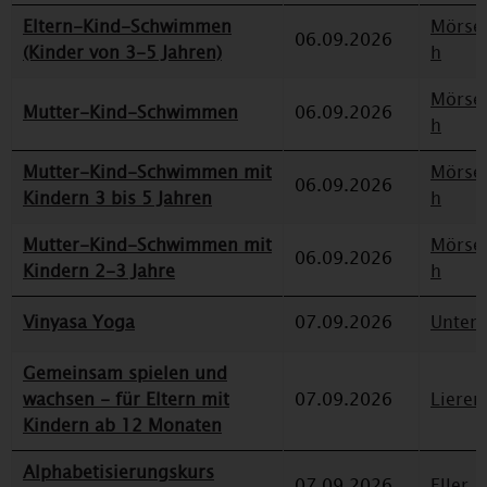
Eltern-Kind-Schwimmen
Mörse
06.09.2026
(Kinder von 3-5 Jahren)
h
Mörse
Mutter-Kind-Schwimmen
06.09.2026
h
Mutter-Kind-Schwimmen mit
Mörse
06.09.2026
Kindern 3 bis 5 Jahren
h
Mutter-Kind-Schwimmen mit
Mörse
06.09.2026
Kindern 2-3 Jahre
h
Vinyasa Yoga
07.09.2026
Unterr
Gemeinsam spielen und
wachsen - für Eltern mit
07.09.2026
Lieren
Kindern ab 12 Monaten
Alphabetisierungskurs
07.09.2026
Eller