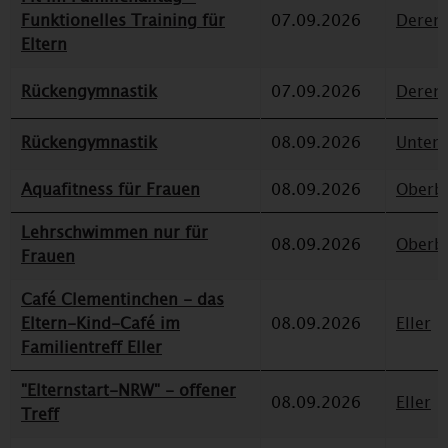
Funktionelles Training für
07.09.2026
Deren
Eltern
Rückengymnastik
07.09.2026
Deren
Rückengymnastik
08.09.2026
Unterr
Aquafitness für Frauen
08.09.2026
Oberbi
Lehrschwimmen nur für
08.09.2026
Oberbi
Frauen
Café Clementinchen - das
Eltern-Kind-Café im
08.09.2026
Eller
Familientreff Eller
"Elternstart-NRW" - offener
08.09.2026
Eller
Treff