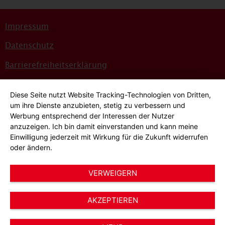
Impressum
Datenschutz
Barrierefreiheitserklärung
Sitemap
Diese Seite nutzt Website Tracking-Technologien von Dritten,
Bildnachweise
um ihre Dienste anzubieten, stetig zu verbessern und
Werbung entsprechend der Interessen der Nutzer
Hinweisgeber*innensystem
anzuzeigen. Ich bin damit einverstanden und kann meine
Einwilligung jederzeit mit Wirkung für die Zukunft widerrufen
Cookie-Einstellungen
oder ändern.
VERWEIGERN
AKZEPTIEREN
© 2026 AWO Düsseldorf – Arbeiterwohlfahrt e.V.