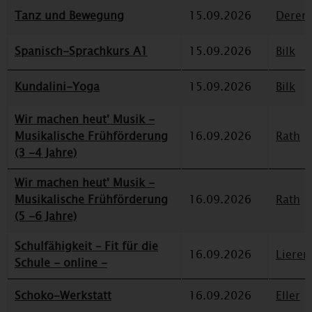
Tanz und Bewegung
15.09.2026
Deren
Spanisch-Sprachkurs A1
15.09.2026
Bilk
Kundalini-Yoga
15.09.2026
Bilk
Wir machen heut' Musik -
Musikalische Frühförderung
16.09.2026
Rath
(3 -4 Jahre)
Wir machen heut' Musik -
Musikalische Frühförderung
16.09.2026
Rath
(5 -6 Jahre)
Schulfähigkeit – Fit für die
16.09.2026
Lieren
Schule - online -
Schoko-Werkstatt
16.09.2026
Eller