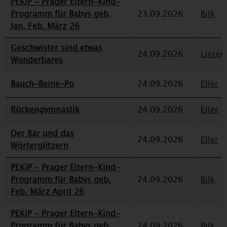
PEKiP - Prager Eltern-Kind-
Programm für Babys geb.
23.09.2026
Bilk
Jan. Feb. März 26
Geschwister sind etwas
24.09.2026
Lieren
Wunderbares
Bauch-Beine-Po
24.09.2026
Eller
Rückengymnastik
24.09.2026
Eller
Der Bär und das
24.09.2026
Eller
Wörterglitzern
PEKiP - Prager Eltern-Kind-
Programm für Babys geb.
24.09.2026
Bilk
Feb. März April 26
PEKiP - Prager Eltern-Kind-
Programm für Babys geb.
24.09.2026
Bilk