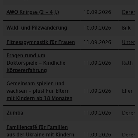
AWO Knirpse (2 - 4 J.)
10.09.2026
Deren
Wald-und Pilzwanderung
10.09.2026
Bilk
Fitnessgymnastik für Frauen
11.09.2026
Unterr
Fragen rund um
Doktorspiele - Kindliche
11.09.2026
Rath
Körpererfahrung
Gemeinsam spielen und
wachsen - plus! Für Eltern
11.09.2026
Eller
mit Kindern ab 18 Monaten
Zumba
11.09.2026
Deren
Familiencafé für Familien
aus der Ukraine mit Kindern
11.09.2026
Deren