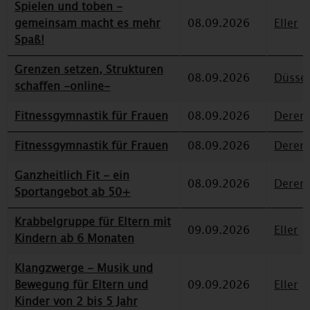
Spielen und toben -
gemeinsam macht es mehr
08.09.2026
Eller
Spaß!
Grenzen setzen, Strukturen
08.09.2026
Düssel
schaffen -online-
Fitnessgymnastik für Frauen
08.09.2026
Deren
Fitnessgymnastik für Frauen
08.09.2026
Deren
Ganzheitlich Fit - ein
08.09.2026
Deren
Sportangebot ab 50+
Krabbelgruppe für Eltern mit
09.09.2026
Eller
Kindern ab 6 Monaten
Klangzwerge - Musik und
Bewegung für Eltern und
09.09.2026
Eller
Kinder von 2 bis 5 Jahr