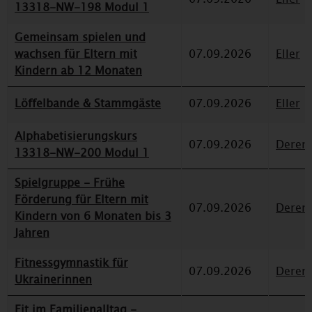
13318-NW-198 Modul 1
Gemeinsam spielen und
wachsen für Eltern mit
07.09.2026
Eller
Kindern ab 12 Monaten
Löffelbande & Stammgäste
07.09.2026
Eller
Alphabetisierungskurs
07.09.2026
Deren
13318-NW-200 Modul 1
Spielgruppe - Frühe
Förderung für Eltern mit
07.09.2026
Deren
Kindern von 6 Monaten bis 3
Jahren
Fitnessgymnastik für
07.09.2026
Deren
Ukrainerinnen
Fit im Familienalltag -