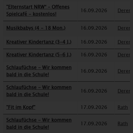
"Elternstart NRW“ – Offenes
16.09.2026
Deren
Spielcafé - kostenlos!
Musikbabys (4 - 18 Mon.)
16.09.2026
Deren
Kreativer Kindertanz (3-4 J.)
16.09.2026
Deren
Kreativer Kindertanz (5-6 J.)
16.09.2026
Deren
Schlaufüchse - Wir kommen
16.09.2026
Deren
bald in die Schule!
Schlaufüchse - Wir kommen
16.09.2026
Deren
bald in die Schule!
"Fit im Kopf"
17.09.2026
Rath
Schlaufüchse - Wir kommen
17.09.2026
Rath
bald in die Schule!