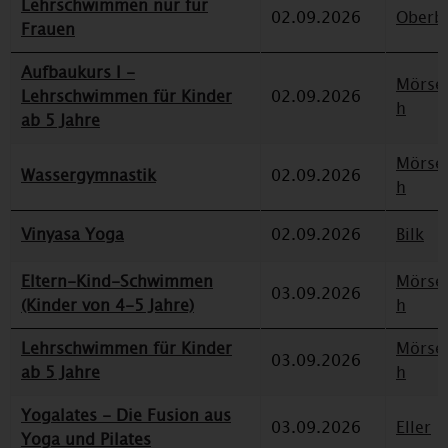
Lehrschwimmen nur für
02.09.2026
Oberbi
Frauen
Aufbaukurs I -
Mörse
Lehrschwimmen für Kinder
02.09.2026
h
ab 5 Jahre
Mörse
Wassergymnastik
02.09.2026
h
Vinyasa Yoga
02.09.2026
Bilk
Eltern-Kind-Schwimmen
Mörse
03.09.2026
(Kinder von 4-5 Jahre)
h
Lehrschwimmen für Kinder
Mörse
03.09.2026
ab 5 Jahre
h
Yogalates - Die Fusion aus
03.09.2026
Eller
Yoga und Pilates