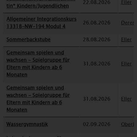
22.08.2026
Eller
tin* Kindern/Jugendlichen
Allgemeiner Integrationskurs
26.08.2026
Deren
13318-NW-194 Modul 4
Sommerbackstube
28.08.2026
Eller
Gemeinsam spielen und
wachsen - Spielgruppe für
31.08.2026
Eller
Eltern mit Kindern ab 6
Monaten
Gemeinsam spielen und
wachsen - Spielgruppe für
31.08.2026
Eller
Eltern mit Kindern ab 6
Monaten
Wassergymnastik
02.09.2026
Oberbi