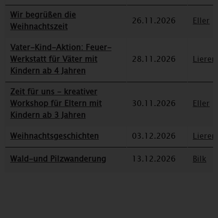
Wir begrüßen die
26.11.2026
Eller
Weihnachtszeit
Vater-Kind-Aktion: Feuer-
Werkstatt für Väter mit
28.11.2026
Lieren
Kindern ab 4 Jahren
Zeit für uns - kreativer
Workshop für Eltern mit
30.11.2026
Eller
Kindern ab 3 Jahren
Weihnachtsgeschichten
03.12.2026
Lieren
Wald-und Pilzwanderung
13.12.2026
Bilk