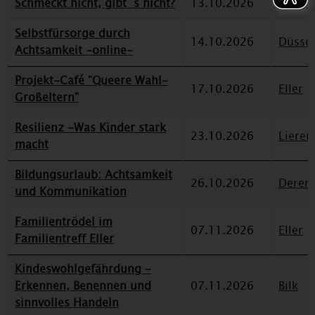
Schmeckt nicht, gibt´s nicht?
13.10.2026
Deren
Selbstfürsorge durch
14.10.2026
Düssel
Achtsamkeit -online-
Projekt-Café "Queere Wahl-
17.10.2026
Eller
Großeltern"
Resilienz -Was Kinder stark
23.10.2026
Lieren
macht
Bildungsurlaub: Achtsamkeit
26.10.2026
Deren
und Kommunikation
Familientrödel im
07.11.2026
Eller
Familientreff Eller
Kindeswohlgefährdung -
Erkennen, Benennen und
07.11.2026
Bilk
sinnvolles Handeln