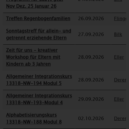
Nov Dez. 25 Januar 26
Treffen Regenbogenfamilien
26.09.2026
Flinge
Sonntagstreff für allein- und
27.09.2026
Bilk
getrennt erziehende Eltern
Zeit für uns - kreativer
Workshop für Eltern mit
28.09.2026
Eller
Kindern ab 3 Jahren
Allgemeiner Integrationskurs
28.09.2026
Deren
13318-NW-194 Modul 5
Allgemeiner Integrationskurs
29.09.2026
Eller
13318-NW-193-Modul 4
Alphabetisierungskurs
02.10.2026
Deren
13318-NW-188 Modul 8