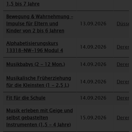
1,5 bis 7 Jahre
Bewegung & Wahrnehmung –
Impulse für Eltern und
13.09.2026
Düssel
Kinder von 2 bis 6 Jahren
Alphabetisierungskurs
14.09.2026
Deren
13318-NW-196 Modul 4
Musikbabys (2 - 12 Mon.)
14.09.2026
Deren
Musikalische Früherziehung
14.09.2026
Deren
für die Kleinsten (1 - 2,5 J.)
Fit für die Schule
14.09.2026
Deren
Musik erleben mit Geige und
selbst gebastelten
15.09.2026
Deren
Instrumenten (1,5 - 4 Jahre)