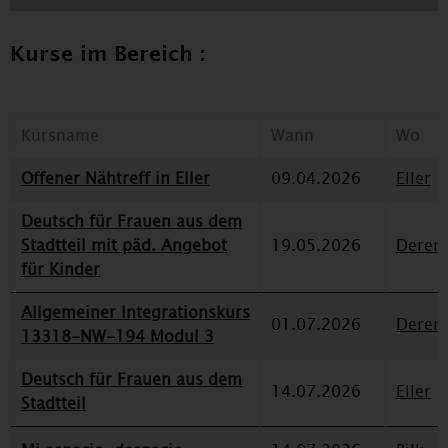
Kurse im Bereich :
Kursname
Wann
Wo
Offener Nähtreff in Eller
09.04.2026
Eller
Deutsch für Frauen aus dem
Stadtteil mit päd. Angebot
19.05.2026
Deren
für Kinder
Allgemeiner Integrationskurs
01.07.2026
Deren
13318-NW-194 Modul 3
Deutsch für Frauen aus dem
14.07.2026
Eller
Stadtteil