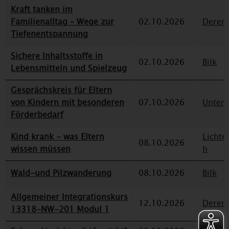
Kraft tanken im
Familienalltag – Wege zur
02.10.2026
Deren
Tiefenentspannung
Sichere Inhaltsstoffe in
02.10.2026
Bilk
Lebensmitteln und Spielzeug
Gesprächskreis für Eltern
von Kindern mit besonderen
07.10.2026
Unterr
Förderbedarf
Kind krank - was Eltern
Lichte
08.10.2026
wissen müssen
h
Wald-und Pilzwanderung
08.10.2026
Bilk
Allgemeiner Integrationskurs
12.10.2026
Deren
13318-NW-201 Modul 1