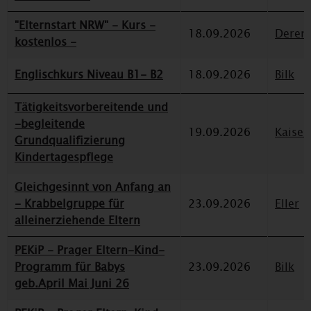
"Elternstart NRW" - Kurs -
18.09.2026
Deren
kostenlos -
Englischkurs Niveau B1- B2
18.09.2026
Bilk
Tätigkeitsvorbereitende und
-begleitende
19.09.2026
Kaiser
Grundqualifizierung
Kindertagespflege
Gleichgesinnt von Anfang an
- Krabbelgruppe für
23.09.2026
Eller
alleinerziehende Eltern
PEKiP - Prager Eltern-Kind-
Programm für Babys
23.09.2026
Bilk
geb.April Mai Juni 26