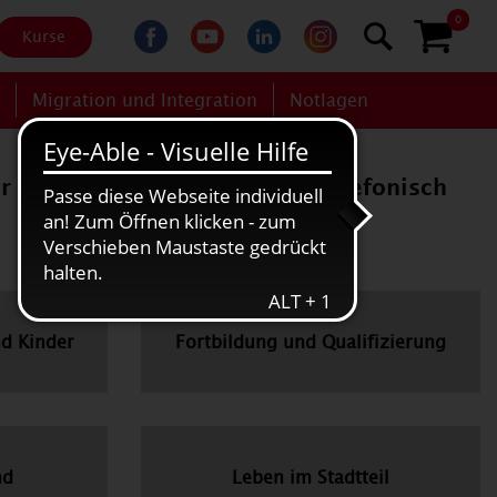
0
Kurse
g
Migration und Integration
Notlagen
er das Kontaktformular bzw. telefonisch
nd Kinder
Fortbildung und Qualifizierung
nd
Leben im Stadtteil