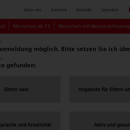
Über uns
Karriere
Kontakt
Spenden
ruf
Menschen ab 55
Menschen mit Beeinträchtigun
s
tanmeldung möglich. Bitte setzen Sie ich üb
.
en gefunden:
Eltern sein
Angebote für Eltern u
Sprache und Kreativität
Aktiv und gesu