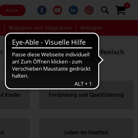
0
Kurse
g
Migration und Integration
Notlagen
er das Kontaktformular bzw. telefonisch
nd Kinder
Fortbildung und Qualifizierung
nd
Leben im Stadtteil